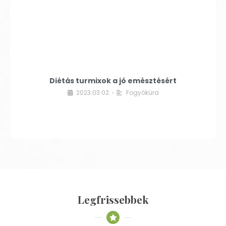
Diétás turmixok a jó emésztésért
2023.03.02.
Fogyókúra
•
Legfrissebbek