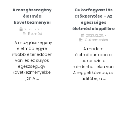
A mozgásszegény
Cukorfogyasztás
életmód
csökkentése – Az
következményei
egészséges
életmód alappillére
2023.12.20.
•
Életmód
2023.12.20.
•
Cukormentes
A mozgásszegény
életmód egyre
A modern
inkább elterjedőben
életmódunkban a
van, és ez súlyos
cukor szinte
egészségügyi
mindenhol jelen van.
következményekkel
A reggeli kávéba, az
jár. A …
üdítőbe, a …