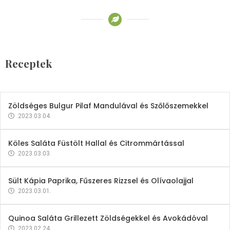
Receptek
Brokkoli- és Kukoricakrémleves
Tojásfehérjével
Receptek
2023.03.06.
Zöldséges Bulgur Pilaf Mandulával és Szőlőszemekkel
2023.03.04.
Köles Saláta Füstölt Hallal és Citrommártással
2023.03.03.
Sült Kápia Paprika, Fűszeres Rizzsel és Olívaolajjal
2023.03.01.
Quinoa Saláta Grillezett Zöldségekkel és Avokádóval
2023.02.24.