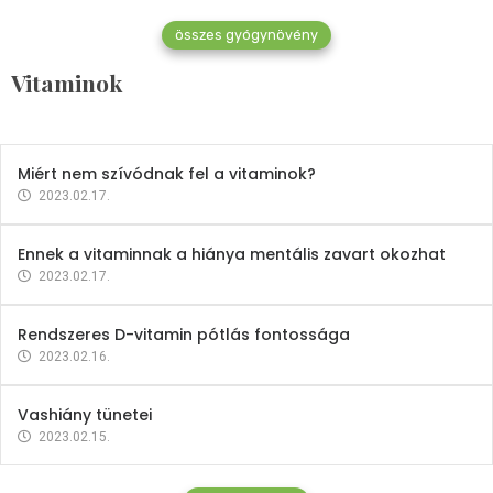
összes gyógynövény
Mindent a B-12 vitaminról
Vitaminok
2023.02.27.
Miért nem szívódnak fel a vitaminok?
2023.02.17.
Ennek a vitaminnak a hiánya mentális zavart okozhat
2023.02.17.
Rendszeres D-vitamin pótlás fontossága
2023.02.16.
Vashiány tünetei
2023.02.15.