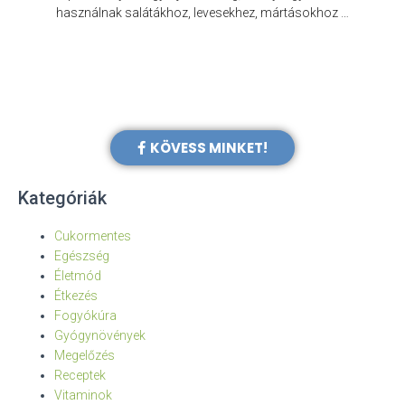
e
használnak salátákhoz, levesekhez, mártásokhoz …
KÖVESS MINKET!
Kategóriák
Cukormentes
Egészség
Életmód
Étkezés
Fogyókúra
Gyógynövények
Megelőzés
Receptek
Vitaminok