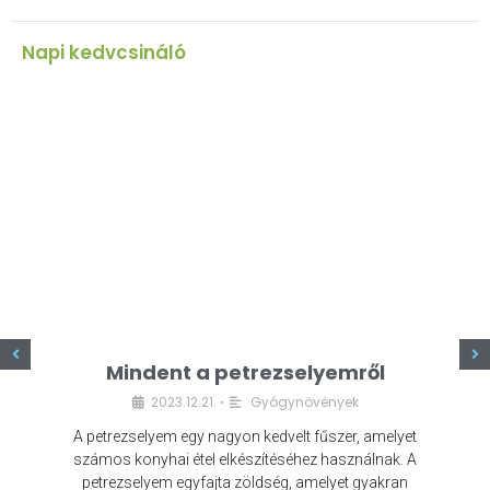
Napi kedvcsináló
z
Mindent a petrezselyemről
2023.12.21.
Gyógynövények
•
A petrezselyem egy nagyon kedvelt fűszer, amelyet
számos konyhai étel elkészítéséhez használnak. A
petrezselyem egyfajta zöldség, amelyet gyakran