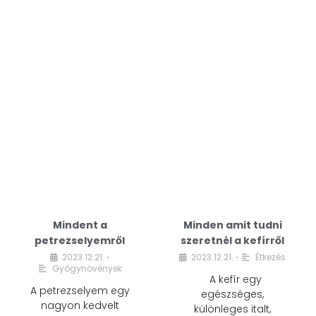
Mindent a
Minden amit tudni
petrezselyemről
szeretnél a kefírről
2023.12.21.
2023.12.21.
Étkezés
•
•
Gyógynövények
A kefír egy
A petrezselyem egy
egészséges,
nagyon kedvelt
különleges italt,