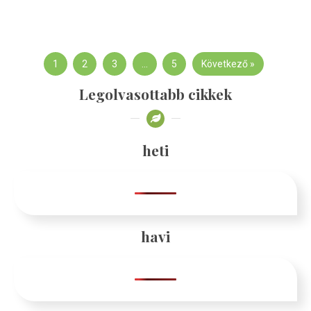
1
2
3
…
5
Következő »
Legolvasottabb cikkek
heti
havi