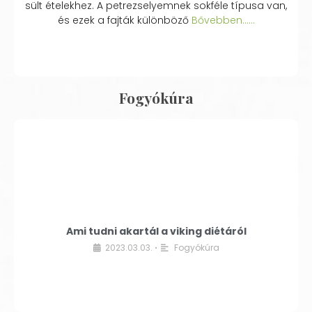
sült ételekhez. A petrezselyemnek sokféle típusa van,
és ezek a fajták különböző
Bővebben...…
Fogyókúra
Ami tudni akartál a viking diétáról
2023.03.03.
Fogyókúra
•