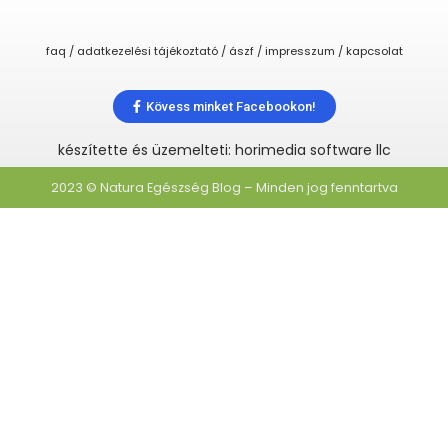
faq / adatkezelési tájékoztató / ászf / impresszum / kapcsolat
Kövess minket Facebookon!
készítette és üzemelteti: horimedia software llc
2023 © Natura Egészség Blog – Minden jog fenntartva