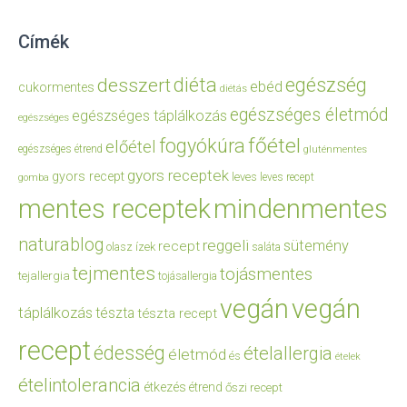
Címék
diéta
egészség
desszert
ebéd
cukormentes
diétás
egészséges életmód
egészséges táplálkozás
egészséges
főétel
fogyókúra
előétel
egészséges étrend
gluténmentes
gyors receptek
gyors recept
leves
leves recept
gomba
mentes receptek
mindenmentes
naturablog
reggeli
sütemény
recept
olasz ízek
saláta
tejmentes
tojásmentes
tejallergia
tojásallergia
vegán
vegán
táplálkozás
tészta
tészta recept
recept
édesség
ételallergia
életmód
és
ételek
ételintolerancia
étkezés
étrend
őszi recept