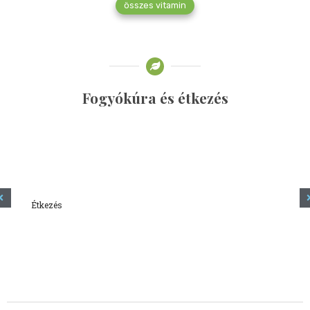
összes vitamin
Fogyókúra és étkezés
Étkezés
Minden amit tudni szeretnél a kefírről
2023.12.21.