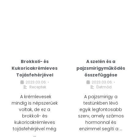
Brokkoli- és
A szelén és a
Kukoricakrémleves
pajzsmirigyműködés
Tojásfehérjével
összefüggése
2023.03.06.
2023.03.06.
•
•
Receptek
Életmód
A krémlevesek
A pajzsmirigy a
mindig is népszerűek
testünkben lévő
voltak, de ez a
egyik legfontosabb
brokkoli- és
szerv, amely számos
kukoricakrémleves
hormonnal és
tojásfehérjével még
enzimmel segíti a …
…