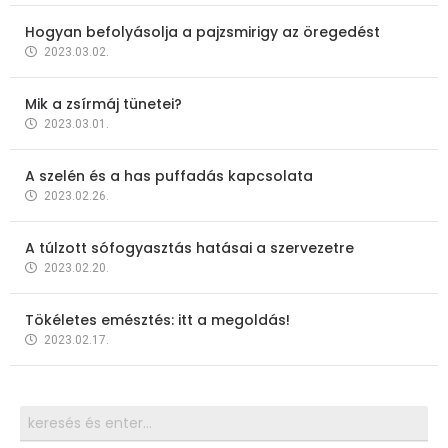
Hogyan befolyásolja a pajzsmirigy az öregedést
2023.03.02.
Mik a zsírmáj tünetei?
2023.03.01.
A szelén és a has puffadás kapcsolata
2023.02.26.
A túlzott sófogyasztás hatásai a szervezetre
2023.02.20.
Tökéletes emésztés: itt a megoldás!
2023.02.17.