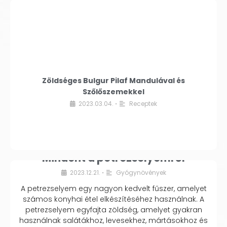
Zöldséges Bulgur Pilaf Mandulával és
Szőlőszemekkel
2023.03.04.
Receptek
•
Mindent a petrezselyemről
2023.12.21.
Gyógynövények
•
A petrezselyem egy nagyon kedvelt fűszer, amelyet
számos konyhai étel elkészítéséhez használnak. A
petrezselyem egyfajta zöldség, amelyet gyakran
használnak salátákhoz, levesekhez, mártásokhoz és