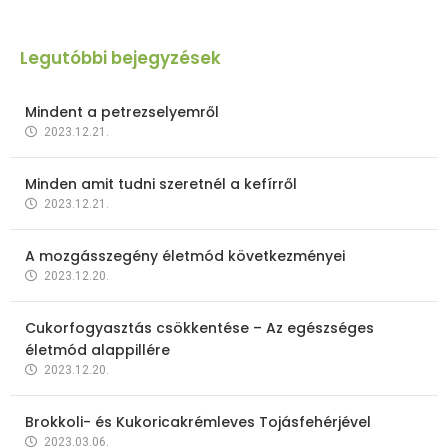
Legutóbbi bejegyzések
Mindent a petrezselyemről
2023.12.21.
Minden amit tudni szeretnél a kefírről
2023.12.21.
A mozgásszegény életmód következményei
2023.12.20.
Cukorfogyasztás csökkentése – Az egészséges
életmód alappillére
2023.12.20.
Brokkoli- és Kukoricakrémleves Tojásfehérjével
2023.03.06.