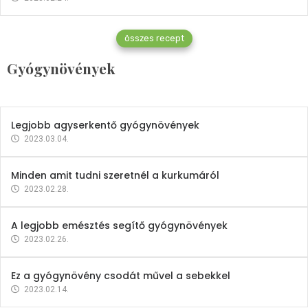
Gyógynövények
összes recept
Mindent a petrezselyemről
Gyógynövények
2023.12.21.
Legjobb agyserkentő gyógynövények
2023.03.04.
Minden amit tudni szeretnél a kurkumáról
2023.02.28.
A legjobb emésztés segítő gyógynövények
2023.02.26.
Ez a gyógynövény csodát művel a sebekkel
2023.02.14.
Vitaminok