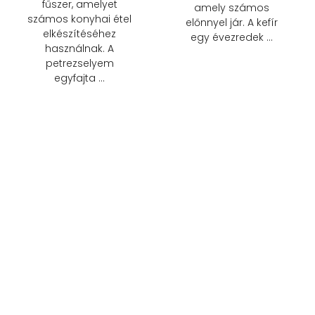
fűszer, amelyet
amely számos
számos konyhai étel
előnnyel jár. A kefír
elkészítéséhez
egy évezredek …
használnak. A
petrezselyem
egyfajta …