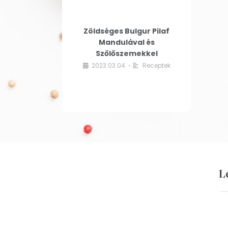
Zöldséges Bulgur Pilaf
Mandulával és
Szőlőszemekkel
2023.03.04.
Receptek
•
L