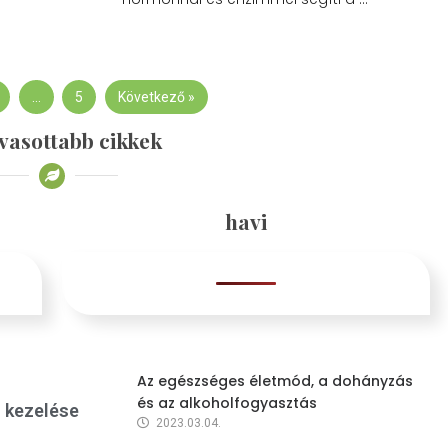
…
5
Következő »
vasottabb cikkek
havi
Az egészséges életmód, a dohányzás
és az alkoholfogyasztás
s kezelése
2023.03.04.