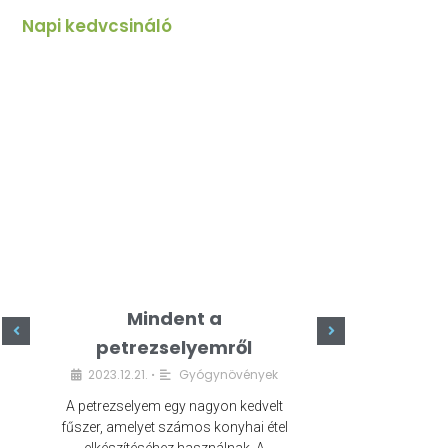
Napi kedvcsináló
Mindent a
Minde
petrezselyemről
szeret
2023.12.21.
Gyógynövények
2023.
•
A petrezselyem egy nagyon kedvelt
A kefír egy egé
fűszer, amelyet számos konyhai étel
amely számos e