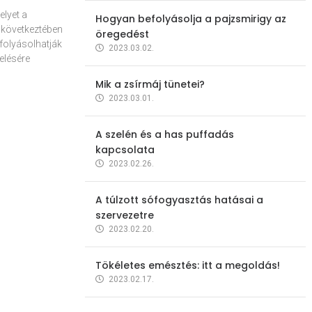
elyet a
Hogyan befolyásolja a pajzsmirigy az
 következtében
öregedést
folyásolhatják
2023.03.02.
elésére
Mik a zsírmáj tünetei?
2023.03.01.
A szelén és a has puffadás
kapcsolata
2023.02.26.
A túlzott sófogyasztás hatásai a
szervezetre
2023.02.20.
Tökéletes emésztés: itt a megoldás!
2023.02.17.