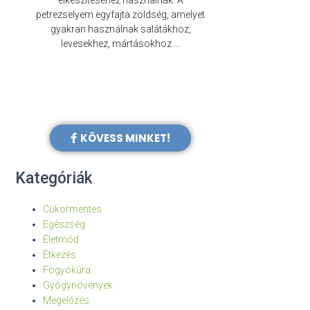
elkészítéséhez használnak. A
évezredek óta f
petrezselyem egyfajta zöldség, amelyet
legkülönb
gyakran használnak salátákhoz,
levesekhez, mártásokhoz …
KÖVESS MINKET!
Kategóriák
Cukormentes
Egészség
Életmód
Étkezés
Fogyókúra
Gyógynövények
Megelőzés