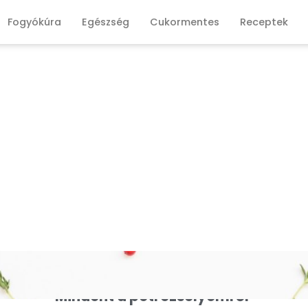
Fogyókúra
Egészség
Cukormentes
Receptek
Mindent a petrezselyemről