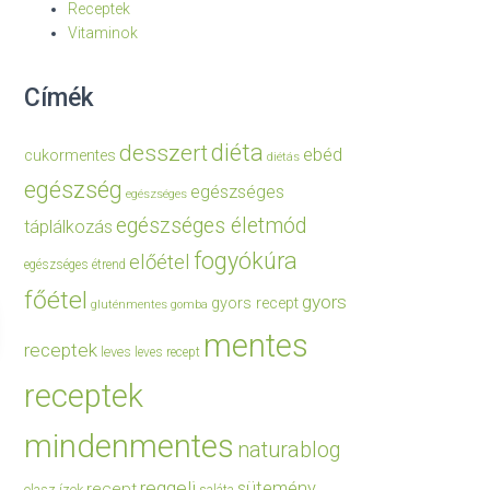
Receptek
Vitaminok
Címék
diéta
desszert
ebéd
cukormentes
diétás
egészség
egészséges
egészséges
egészséges életmód
táplálkozás
fogyókúra
előétel
egészséges étrend
főétel
gyors
gyors recept
gluténmentes
gomba
mentes
receptek
leves
leves recept
receptek
mindenmentes
naturablog
reggeli
sütemény
recept
olasz ízek