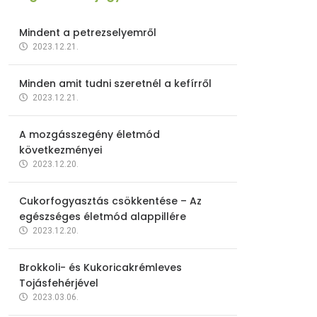
Mindent a petrezselyemről
2023.12.21.
Minden amit tudni szeretnél a kefírről
2023.12.21.
A mozgásszegény életmód
következményei
2023.12.20.
Cukorfogyasztás csökkentése – Az
egészséges életmód alappillére
2023.12.20.
Brokkoli- és Kukoricakrémleves
Tojásfehérjével
2023.03.06.