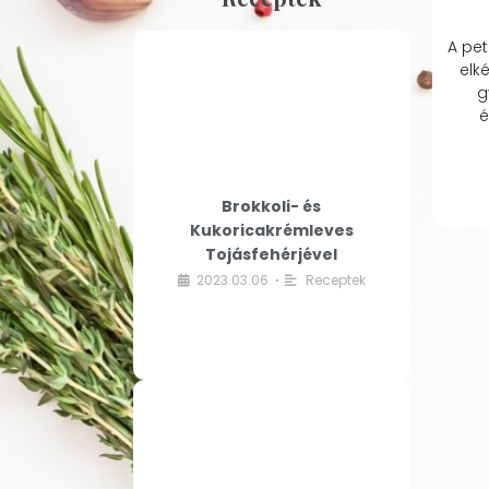
A pet
elk
g
é
Brokkoli- és
Kukoricakrémleves
Tojásfehérjével
2023.03.06.
Receptek
•