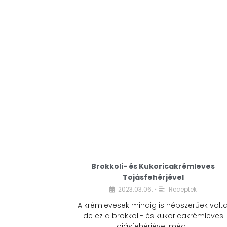
Brokkoli- és Kukoricakrémleves
Tojásfehérjével
2023.03.06.
Receptek
•
A krémlevesek mindig is népszerűek volta
de ez a brokkoli- és kukoricakrémleves
tojásfehérjével még …