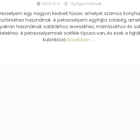
2023.12.21.
Gyógynövények
•
rezselyem egy nagyon kedvelt fűszer, amelyet számos konyhai
észítéséhez használnak. A petrezselyem egyfajta zöldség, amel
yakran használnak salátákhoz, levesekhez, mártásokhoz és sül
telekhez. A petrezselyemnek sokféle típusa van, és ezek a fajtá
különböző
Bővebben...…