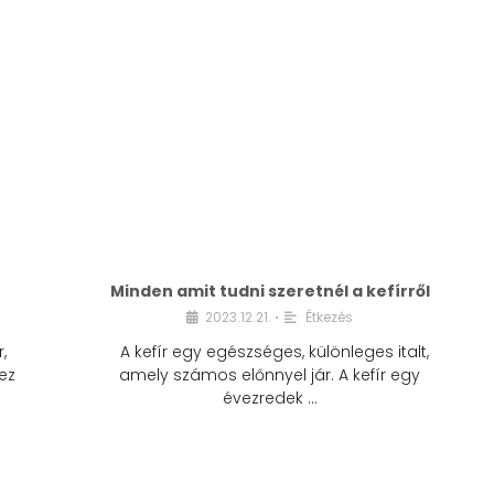
Minden amit tudni szeretnél a kefírről
2023.12.21.
Étkezés
•
,
A kefír egy egészséges, különleges italt,
ez
amely számos előnnyel jár. A kefír egy
évezredek …