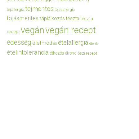
saláta
tejmentes
tejallergia
tojásallergia
tojásmentes
táplálkozás
tészta
tészta
vegán
vegán recept
recept
édesség
ételallergia
életmód
és
ételek
ételintolerancia
étkezés
étrend
őszi recept