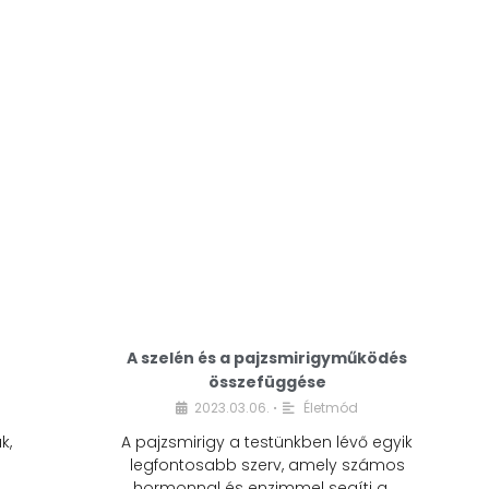
A modern életmódunkban a cukor szinte
mindenhol jelen van. A reggeli kávéba, az
üdítőbe, a desszertekbe és még sok más
élelmiszerbe is …
A szelén és a pajzsmirigyműködés
összefüggése
2023.03.06.
Életmód
•
k,
A pajzsmirigy a testünkben lévő egyik
legfontosabb szerv, amely számos
hormonnal és enzimmel segíti a …