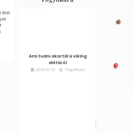
 étel
yet
t
k
Ami tudni akartál a viking
diétáról
2023.03.03.
Fogyókúra
•