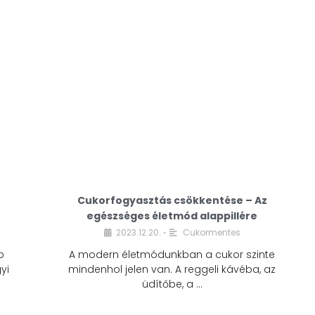
Cukorfogyasztás csökkentése – Az
egészséges életmód alappillére
Cukorfogyasztás
2023.12.20.
Cukormentes
•
csökkentése – Az
b
A modern életmódunkban a cukor szinte
egészséges életmód
yi
mindenhol jelen van. A reggeli kávéba, az
alappillére
üdítőbe, a …
2023.12.20.
Cukormentes
•