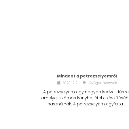
Mindent a petrezselyemről
2023.12.21.
Gyógynövények
•
A petrezselyem egy nagyon kedvelt fűszer
amelyet számos konyhai étel elkészítéséh
használnak. A petrezselyem egyfajta …