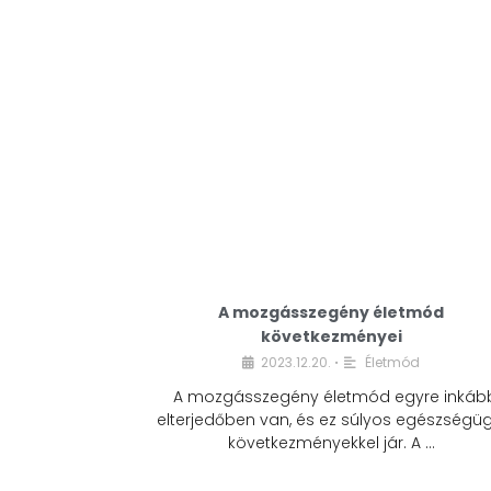
A mozgásszegény életmód
következményei
2023.12.20.
Életmód
•
A mozgásszegény életmód egyre inkáb
elterjedőben van, és ez súlyos egészségüg
következményekkel jár. A …