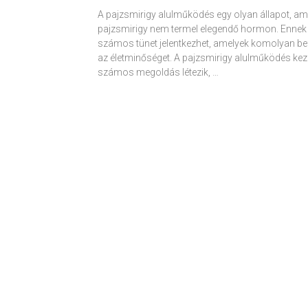
A pajzsmirigy alulműködés egy olyan állapot, am
pajzsmirigy nem termel elegendő hormon. Ennek
számos tünet jelentkezhet, amelyek komolyan be
az életminőséget. A pajzsmirigy alulműködés kez
számos megoldás létezik, …
Receptek