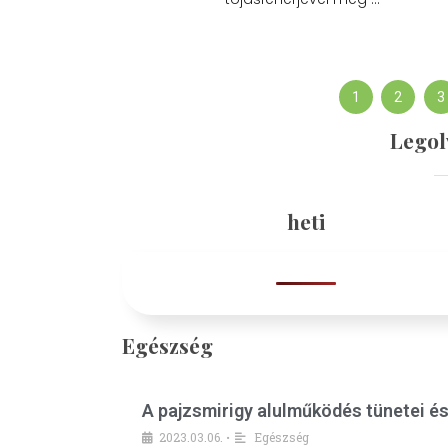
1
2
3
Legol
heti
Egészség
A pajzsmirigy alulműködés tünetei é
2023.03.06.
Egészség
•