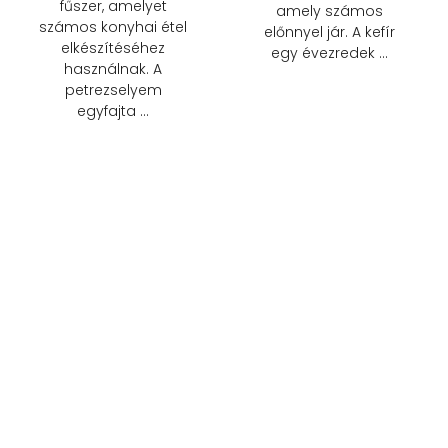
fűszer, amelyet
amely számos
számos konyhai étel
előnnyel jár. A kefír
elkészítéséhez
egy évezredek …
használnak. A
petrezselyem
egyfajta …