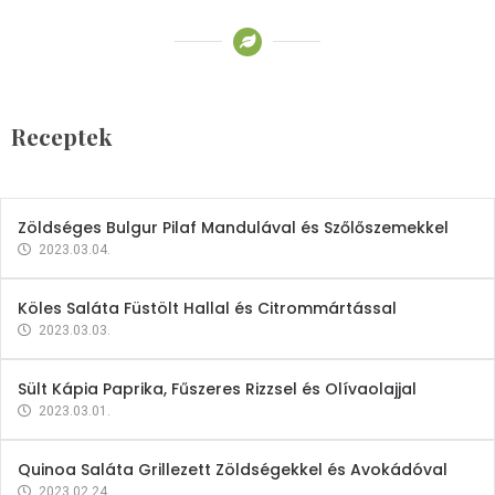
Receptek
Brokkoli- és Kukoricakrémleves
Tojásfehérjével
Receptek
2023.03.06.
Zöldséges Bulgur Pilaf Mandulával és Szőlőszemekkel
2023.03.04.
Köles Saláta Füstölt Hallal és Citrommártással
2023.03.03.
Sült Kápia Paprika, Fűszeres Rizzsel és Olívaolajjal
2023.03.01.
Quinoa Saláta Grillezett Zöldségekkel és Avokádóval
2023.02.24.