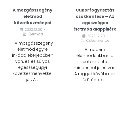
A mozgásszegény
Cukorfogyasztás
életmód
csökkentése – Az
következményei
egészséges
életmód alappillére
2023.12.20.
•
Életmód
2023.12.20.
•
Cukormentes
A mozgásszegény
életmód egyre
A modern
inkább elterjedőben
életmódunkban a
van, és ez súlyos
cukor szinte
egészségügyi
mindenhol jelen van.
következményekkel
A reggeli kávéba, az
jár. A …
üdítőbe, a …