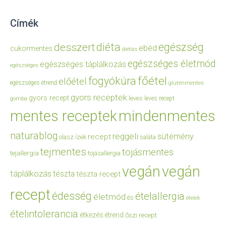
Címék
diéta
egészség
desszert
ebéd
cukormentes
diétás
egészséges életmód
egészséges táplálkozás
egészséges
főétel
fogyókúra
előétel
egészséges étrend
gluténmentes
gyors receptek
gyors recept
leves
leves recept
gomba
mentes receptek
mindenmentes
naturablog
reggeli
sütemény
recept
olasz ízek
saláta
tejmentes
tojásmentes
tejallergia
tojásallergia
vegán
vegán
táplálkozás
tészta
tészta recept
recept
édesség
ételallergia
életmód
és
ételek
ételintolerancia
étkezés
étrend
őszi recept