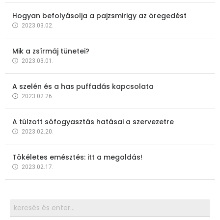
Hogyan befolyásolja a pajzsmirigy az öregedést
2023.03.02.
Mik a zsírmáj tünetei?
2023.03.01.
A szelén és a has puffadás kapcsolata
2023.02.26.
A túlzott sófogyasztás hatásai a szervezetre
2023.02.20.
Tökéletes emésztés: itt a megoldás!
2023.02.17.