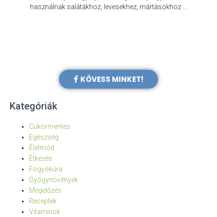
e
használnak salátákhoz, levesekhez, mártásokhoz …
KÖVESS MINKET!
Kategóriák
Cukormentes
Egészség
Életmód
Étkezés
Fogyókúra
Gyógynövények
Megelőzés
Receptek
Vitaminok