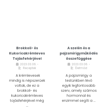
Brokkoli- és
A szelén és a
Kukoricakrémleves
pajzsmirigyműködés
Tojásfehérjével
összefüggése
2023.03.06.
2023.03.06.
•
•
Receptek
Életmód
A krémlevesek
A pajzsmirigy a
mindig is népszerűek
testünkben lévő
voltak, de ez a
egyik legfontosabb
brokkoli- és
szerv, amely számos
kukoricakrémleves
hormonnal és
tojásfehérjével még
enzimmel segíti a …
…