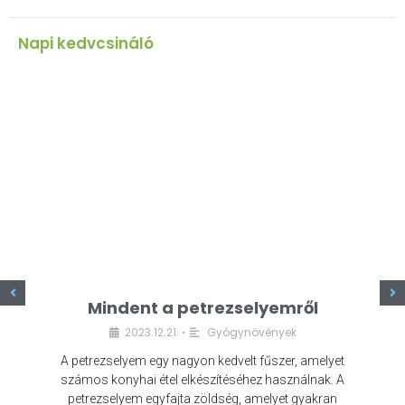
Napi kedvcsináló
z
Mindent a petrezselyemről
2023.12.21.
Gyógynövények
•
A petrezselyem egy nagyon kedvelt fűszer, amelyet
számos konyhai étel elkészítéséhez használnak. A
petrezselyem egyfajta zöldség, amelyet gyakran