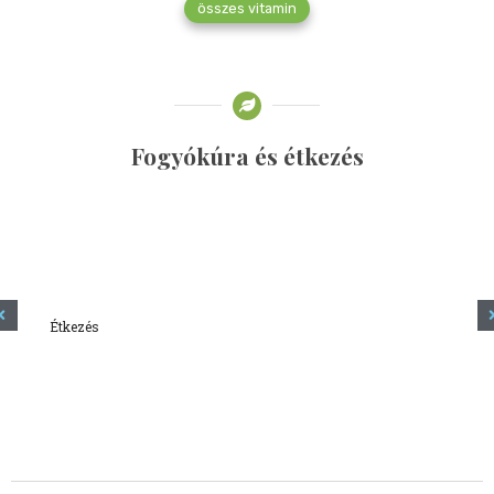
összes vitamin
Fogyókúra és étkezés
Étkezés
Minden amit tudni szeretnél a kefírről
2023.12.21.