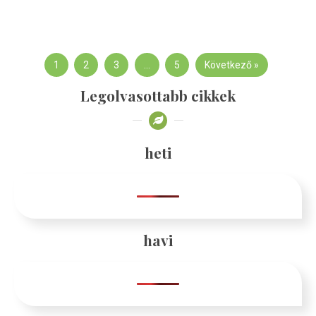
1
2
3
…
5
Következő »
Legolvasottabb cikkek
heti
havi