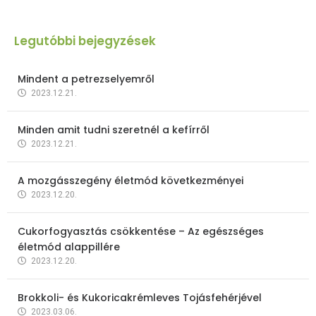
Legutóbbi bejegyzések
Mindent a petrezselyemről
2023.12.21.
Minden amit tudni szeretnél a kefírről
2023.12.21.
A mozgásszegény életmód következményei
2023.12.20.
Cukorfogyasztás csökkentése – Az egészséges
életmód alappillére
2023.12.20.
Brokkoli- és Kukoricakrémleves Tojásfehérjével
2023.03.06.