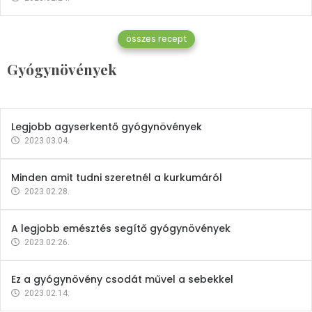
Gyógynövények
összes recept
Mindent a petrezselyemről
Gyógynövények
2023.12.21.
Legjobb agyserkentő gyógynövények
2023.03.04.
Minden amit tudni szeretnél a kurkumáról
2023.02.28.
A legjobb emésztés segítő gyógynövények
2023.02.26.
Ez a gyógynövény csodát művel a sebekkel
2023.02.14.
Vitaminok