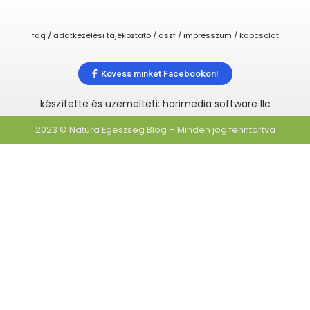
faq / adatkezelési tájékoztató / ászf / impresszum / kapcsolat
Kövess minket Facebookon!
készítette és üzemelteti: horimedia software llc
2023 © Natura Egészség Blog – Minden jog fenntartva