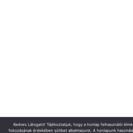
Kedves Látogató! Tájékoztatjuk, hogy a honlap felhasználói élm
fokozásának érdekében sütiket alkalmazunk. A honlapunk használa