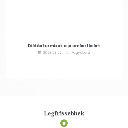
Diétás turmixok a jó emésztésért
2023.03.02.
Fogyókúra
•
Legfrissebbek