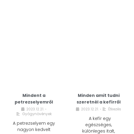
Mindent a
Minden amit tudni
petrezselyemről
szeretnél a kefírről
2023.12.21.
2023.12.21.
Étkezés
•
•
Gyógynövények
A kefír egy
A petrezselyem egy
egészséges,
nagyon kedvelt
különleges italt,