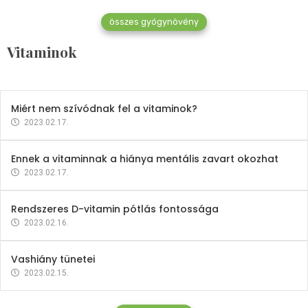
összes gyógynövény
Mindent a B-12 vitaminról
Vitaminok
2023.02.27.
Miért nem szívódnak fel a vitaminok?
2023.02.17.
Ennek a vitaminnak a hiánya mentális zavart okozhat
2023.02.17.
Rendszeres D-vitamin pótlás fontossága
2023.02.16.
Vashiány tünetei
2023.02.15.