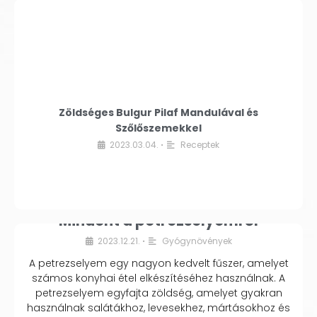
Zöldséges Bulgur Pilaf Mandulával és
Szőlőszemekkel
2023.03.04.
Receptek
•
Mindent a petrezselyemről
2023.12.21.
Gyógynövények
•
A petrezselyem egy nagyon kedvelt fűszer, amelyet
számos konyhai étel elkészítéséhez használnak. A
petrezselyem egyfajta zöldség, amelyet gyakran
használnak salátákhoz, levesekhez, mártásokhoz és