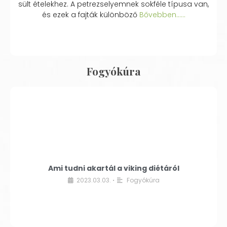
sült ételekhez. A petrezselyemnek sokféle típusa van,
és ezek a fajták különböző
Bővebben...…
Fogyókúra
Ami tudni akartál a viking diétáról
2023.03.03.
Fogyókúra
•