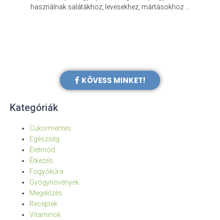
e
használnak salátákhoz, levesekhez, mártásokhoz …
KÖVESS MINKET!
Kategóriák
Cukormentes
Egészség
Életmód
Étkezés
Fogyókúra
Gyógynövények
Megelőzés
Receptek
Vitaminok