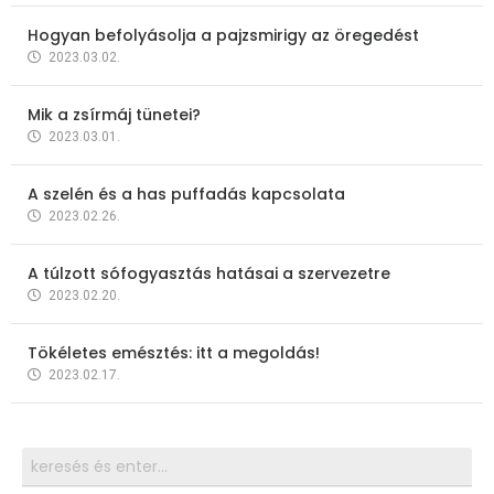
Hogyan befolyásolja a pajzsmirigy az öregedést
2023.03.02.
Mik a zsírmáj tünetei?
2023.03.01.
A szelén és a has puffadás kapcsolata
2023.02.26.
A túlzott sófogyasztás hatásai a szervezetre
2023.02.20.
Tökéletes emésztés: itt a megoldás!
2023.02.17.