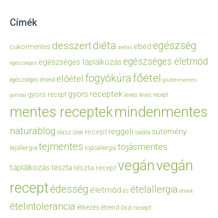
Címék
diéta
egészség
desszert
ebéd
cukormentes
diétás
egészséges életmód
egészséges táplálkozás
egészséges
főétel
fogyókúra
előétel
egészséges étrend
gluténmentes
gyors receptek
gyors recept
leves
leves recept
gomba
mentes receptek
mindenmentes
naturablog
reggeli
sütemény
recept
olasz ízek
saláta
tejmentes
tojásmentes
tejallergia
tojásallergia
vegán
vegán
táplálkozás
tészta
tészta recept
recept
édesség
ételallergia
életmód
és
ételek
ételintolerancia
étkezés
étrend
őszi recept