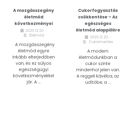
A mozgásszegény
Cukorfogyasztás
életmód
csökkentése – Az
következményei
egészséges
életmód alappillére
2023.12.20.
•
Életmód
2023.12.20.
•
Cukormentes
A mozgásszegény
életmód egyre
A modern
inkább elterjedőben
életmódunkban a
van, és ez súlyos
cukor szinte
egészségügyi
mindenhol jelen van.
következményekkel
A reggeli kávéba, az
jár. A …
üdítőbe, a …