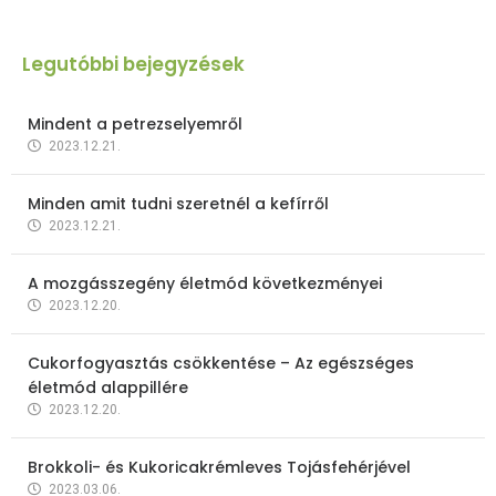
Legutóbbi bejegyzések
Mindent a petrezselyemről
2023.12.21.
Minden amit tudni szeretnél a kefírről
2023.12.21.
A mozgásszegény életmód következményei
2023.12.20.
Cukorfogyasztás csökkentése – Az egészséges
életmód alappillére
2023.12.20.
Brokkoli- és Kukoricakrémleves Tojásfehérjével
2023.03.06.