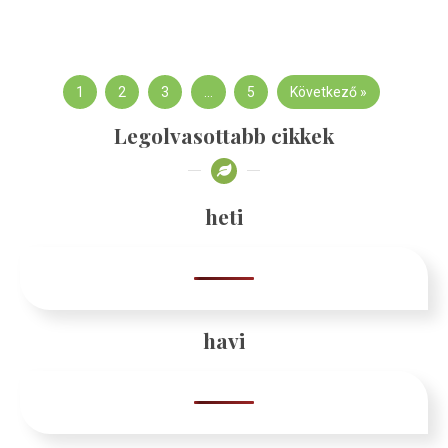
1
2
3
…
5
Következő »
Legolvasottabb cikkek
heti
havi