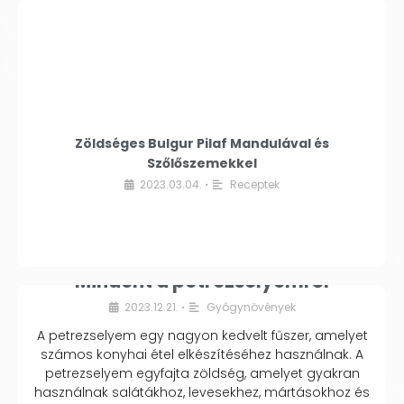
Zöldséges Bulgur Pilaf Mandulával és
Szőlőszemekkel
2023.03.04.
Receptek
•
Mindent a petrezselyemről
2023.12.21.
Gyógynövények
•
A petrezselyem egy nagyon kedvelt fűszer, amelyet
számos konyhai étel elkészítéséhez használnak. A
petrezselyem egyfajta zöldség, amelyet gyakran
használnak salátákhoz, levesekhez, mártásokhoz és