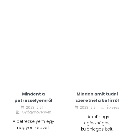
Mindent a
Minden amit tudni
petrezselyemről
szeretnél a kefírről
2023.12.21.
2023.12.21.
Étkezés
•
•
Gyógynövények
A kefír egy
A petrezselyem egy
egészséges,
nagyon kedvelt
különleges italt,