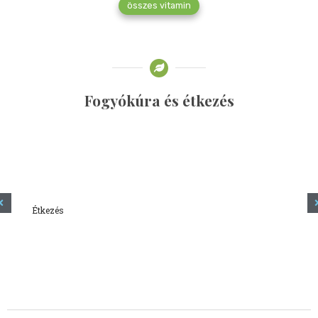
összes vitamin
Fogyókúra és étkezés
Étkezés
Minden amit tudni szeretnél a kefírről
2023.12.21.