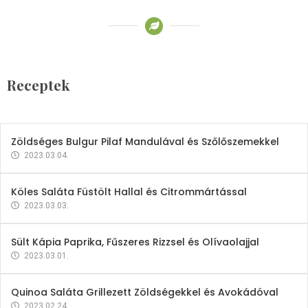
Receptek
Brokkoli- és Kukoricakrémleves
Tojásfehérjével
Receptek
2023.03.06.
Zöldséges Bulgur Pilaf Mandulával és Szőlőszemekkel
2023.03.04.
Köles Saláta Füstölt Hallal és Citrommártással
2023.03.03.
Sült Kápia Paprika, Fűszeres Rizzsel és Olívaolajjal
2023.03.01.
Quinoa Saláta Grillezett Zöldségekkel és Avokádóval
2023.02.24.