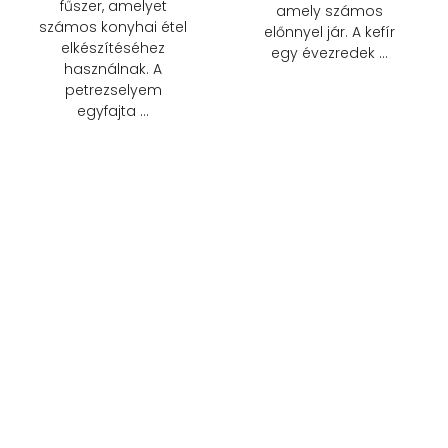
fűszer, amelyet
amely számos
számos konyhai étel
előnnyel jár. A kefír
elkészítéséhez
egy évezredek …
használnak. A
petrezselyem
egyfajta …