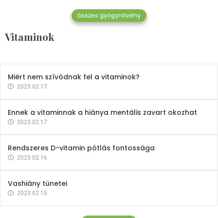
összes gyógynövény
Mindent a B-12 vitaminról
Vitaminok
2023.02.27.
Miért nem szívódnak fel a vitaminok?
2023.02.17.
Ennek a vitaminnak a hiánya mentális zavart okozhat
2023.02.17.
Rendszeres D-vitamin pótlás fontossága
2023.02.16.
Vashiány tünetei
2023.02.15.