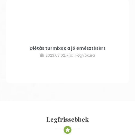
Diétás turmixok a jó emésztésért
2023.03.02.
Fogyókúra
•
Legfrissebbek