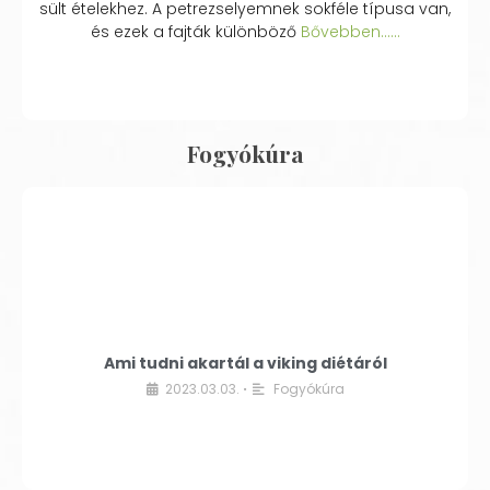
sült ételekhez. A petrezselyemnek sokféle típusa van,
és ezek a fajták különböző
Bővebben...…
Fogyókúra
Ami tudni akartál a viking diétáról
2023.03.03.
Fogyókúra
•