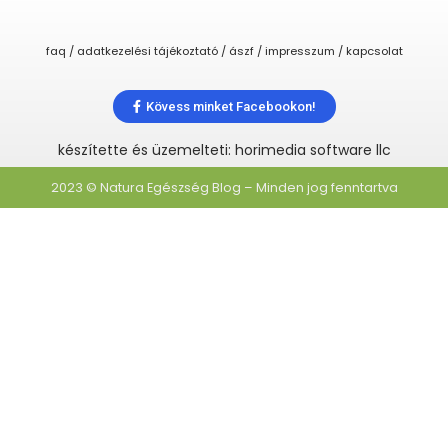
faq / adatkezelési tájékoztató / ászf / impresszum / kapcsolat
Kövess minket Facebookon!
készítette és üzemelteti: horimedia software llc
2023 © Natura Egészség Blog – Minden jog fenntartva