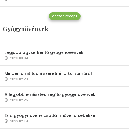
Gyógynövények
összes recept
Mindent a petrezselyemről
Gyógynövények
2023.12.21.
Legjobb agyserkentő gyógynövények
2023.03.04.
Minden amit tudni szeretnél a kurkumáról
2023.02.28.
A legjobb emésztés segítő gyógynövények
2023.02.26.
Ez a gyógynövény csodát művel a sebekkel
2023.02.14.
Vitaminok