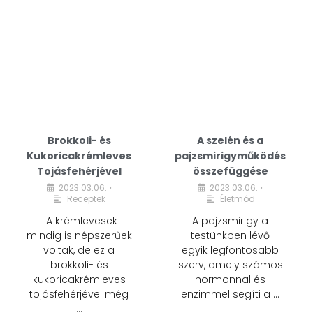
Brokkoli- és
A szelén és a
Kukoricakrémleves
pajzsmirigyműködés
Tojásfehérjével
összefüggése
2023.03.06.
2023.03.06.
•
•
Receptek
Életmód
A krémlevesek
A pajzsmirigy a
mindig is népszerűek
testünkben lévő
voltak, de ez a
egyik legfontosabb
brokkoli- és
szerv, amely számos
kukoricakrémleves
hormonnal és
tojásfehérjével még
enzimmel segíti a …
…