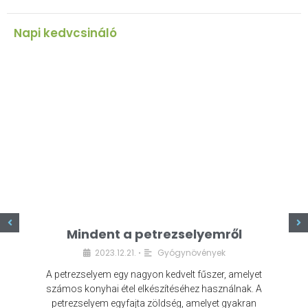
Napi kedvcsináló
z
Mindent a petrezselyemről
2023.12.21.
Gyógynövények
•
A petrezselyem egy nagyon kedvelt fűszer, amelyet
számos konyhai étel elkészítéséhez használnak. A
petrezselyem egyfajta zöldség, amelyet gyakran