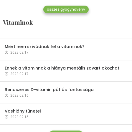
összes gyógynövény
Mindent a B-12 vitaminról
Vitaminok
2023.02.27.
Miért nem szívódnak fel a vitaminok?
2023.02.17.
Ennek a vitaminnak a hiánya mentális zavart okozhat
2023.02.17.
Rendszeres D-vitamin pótlás fontossága
2023.02.16.
Vashiány tünetei
2023.02.15.