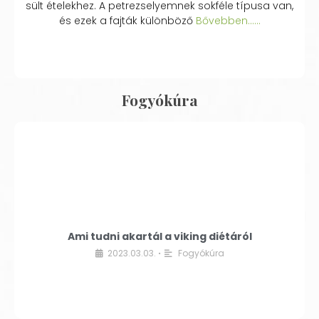
sült ételekhez. A petrezselyemnek sokféle típusa van,
és ezek a fajták különböző
Bővebben...…
Fogyókúra
Ami tudni akartál a viking diétáról
2023.03.03.
Fogyókúra
•