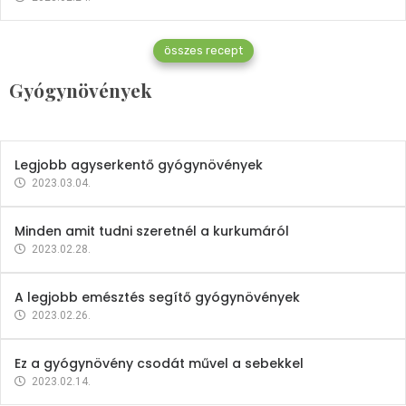
Gyógynövények
összes recept
Mindent a petrezselyemről
Gyógynövények
2023.12.21.
Legjobb agyserkentő gyógynövények
2023.03.04.
Minden amit tudni szeretnél a kurkumáról
2023.02.28.
A legjobb emésztés segítő gyógynövények
2023.02.26.
Ez a gyógynövény csodát művel a sebekkel
2023.02.14.
Vitaminok