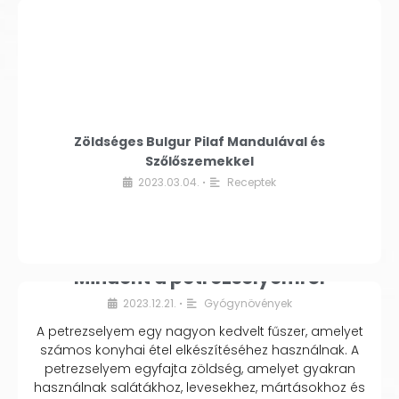
Zöldséges Bulgur Pilaf Mandulával és
Szőlőszemekkel
2023.03.04.
Receptek
•
Mindent a petrezselyemről
2023.12.21.
Gyógynövények
•
A petrezselyem egy nagyon kedvelt fűszer, amelyet
számos konyhai étel elkészítéséhez használnak. A
petrezselyem egyfajta zöldség, amelyet gyakran
használnak salátákhoz, levesekhez, mártásokhoz és