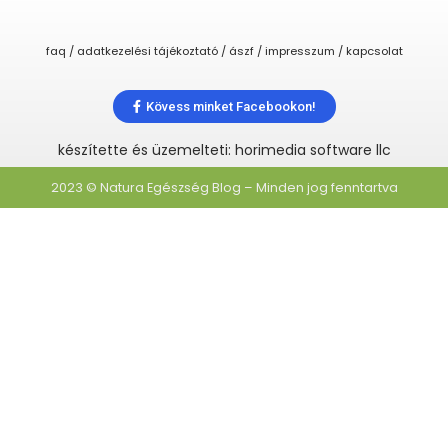
faq / adatkezelési tájékoztató / ászf / impresszum / kapcsolat
Kövess minket Facebookon!
készítette és üzemelteti: horimedia software llc
2023 © Natura Egészség Blog – Minden jog fenntartva