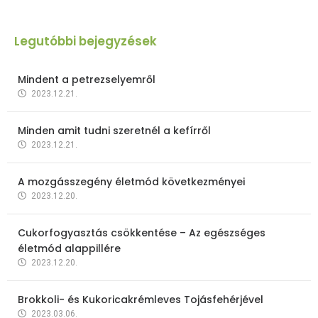
Legutóbbi bejegyzések
Mindent a petrezselyemről
2023.12.21.
Minden amit tudni szeretnél a kefírről
2023.12.21.
A mozgásszegény életmód következményei
2023.12.20.
Cukorfogyasztás csökkentése – Az egészséges
életmód alappillére
2023.12.20.
Brokkoli- és Kukoricakrémleves Tojásfehérjével
2023.03.06.