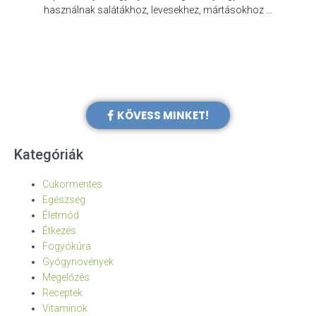
e
használnak salátákhoz, levesekhez, mártásokhoz …
KÖVESS MINKET!
Kategóriák
Cukormentes
Egészség
Életmód
Étkezés
Fogyókúra
Gyógynövények
Megelőzés
Receptek
Vitaminok