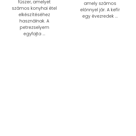
fűszer, amelyet
amely számos
számos konyhai étel
előnnyel jár. A kefír
elkészítéséhez
egy évezredek …
használnak. A
petrezselyem
egyfajta …