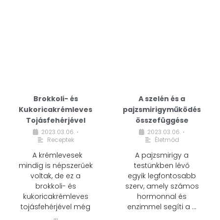
Brokkoli- és
A szelén és a
Kukoricakrémleves
pajzsmirigyműködés
Tojásfehérjével
összefüggése
2023.03.06.
2023.03.06.
•
•
Receptek
Életmód
A krémlevesek
A pajzsmirigy a
mindig is népszerűek
testünkben lévő
voltak, de ez a
egyik legfontosabb
brokkoli- és
szerv, amely számos
kukoricakrémleves
hormonnal és
tojásfehérjével még
enzimmel segíti a …
…