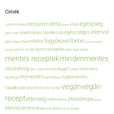
Címék
diéta
egészség
desszert
ebéd
cukormentes
diétás
egészséges életmód
egészséges táplálkozás
egészséges
főétel
fogyókúra
előétel
egészséges étrend
gluténmentes
gyors receptek
gyors recept
leves
leves recept
gomba
mentes receptek
mindenmentes
naturablog
reggeli
sütemény
recept
olasz ízek
saláta
tejmentes
tojásmentes
tejallergia
tojásallergia
vegán
vegán
táplálkozás
tészta
tészta recept
recept
édesség
ételallergia
életmód
és
ételek
ételintolerancia
étkezés
étrend
őszi recept