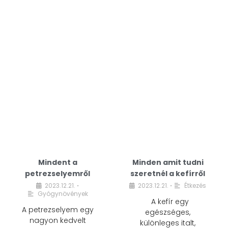
Mindent a
Minden amit tudni
petrezselyemről
szeretnél a kefírről
2023.12.21.
2023.12.21.
Étkezés
•
•
Gyógynövények
A kefír egy
A petrezselyem egy
egészséges,
nagyon kedvelt
különleges italt,