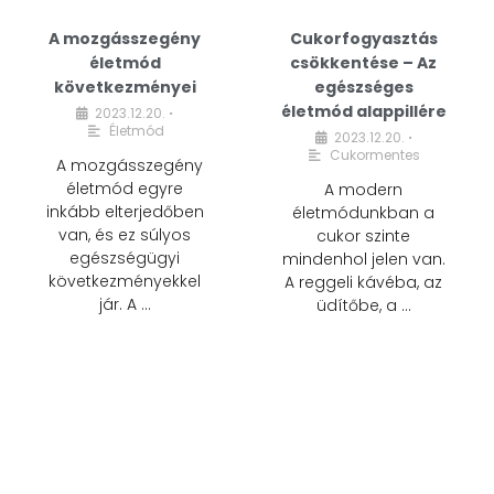
A mozgásszegény
Cukorfogyasztás
életmód
csökkentése – Az
következményei
egészséges
életmód alappillére
2023.12.20.
•
Életmód
2023.12.20.
•
Cukormentes
A mozgásszegény
életmód egyre
A modern
inkább elterjedőben
életmódunkban a
van, és ez súlyos
cukor szinte
egészségügyi
mindenhol jelen van.
következményekkel
A reggeli kávéba, az
jár. A …
üdítőbe, a …