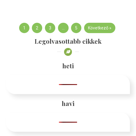
1
2
3
…
5
Következő »
Legolvasottabb cikkek
heti
havi