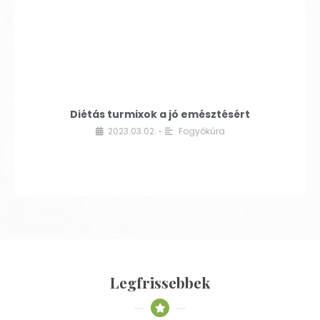
Diétás turmixok a jó emésztésért
2023.03.02.
Fogyókúra
•
Legfrissebbek