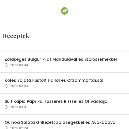
Receptek
Brokkoli- és Kukoricakrémleves
Tojásfehérjével
Receptek
2023.03.06.
Zöldséges Bulgur Pilaf Mandulával és Szőlőszemekkel
2023.03.04.
Köles Saláta Füstölt Hallal és Citrommártással
2023.03.03.
Sült Kápia Paprika, Fűszeres Rizzsel és Olívaolajjal
2023.03.01.
Quinoa Saláta Grillezett Zöldségekkel és Avokádóval
2023.02.24.