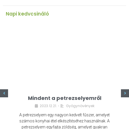
Napi kedvcsináló
z
Mindent a petrezselyemről
2023.12.21.
Gyógynövények
•
A petrezselyem egy nagyon kedvelt fűszer, amelyet
számos konyhai étel elkészítéséhez használnak. A
petrezselyem egyfajta zöldség, amelyet gyakran