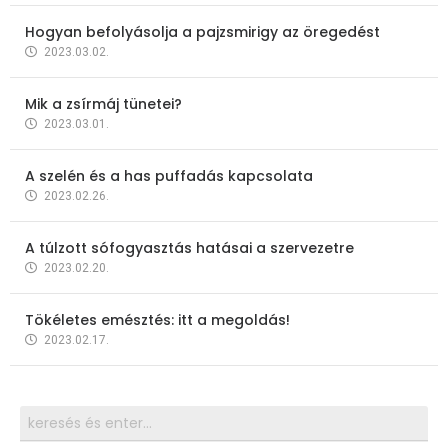
Hogyan befolyásolja a pajzsmirigy az öregedést
2023.03.02.
Mik a zsírmáj tünetei?
2023.03.01.
A szelén és a has puffadás kapcsolata
2023.02.26.
A túlzott sófogyasztás hatásai a szervezetre
2023.02.20.
Tökéletes emésztés: itt a megoldás!
2023.02.17.