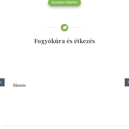
összes vitamin
Fogyókúra és étkezés
Étkezés
Minden amit tudni szeretnél a kefírről
2023.12.21.