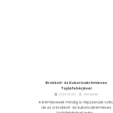
Brokkoli- és Kukoricakrémleves
Tojásfehérjével
2023.03.06.
Receptek
•
A krémlevesek mindig is népszerűek volta
de ez a brokkoli- és kukoricakrémleves
tojásfehérjével még …