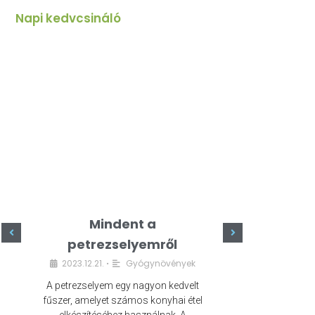
Napi kedvcsináló
Mindent a
Minde
petrezselyemről
szeret
2023.12.21.
Gyógynövények
2023.
•
A petrezselyem egy nagyon kedvelt
A kefír egy egé
fűszer, amelyet számos konyhai étel
amely számos e