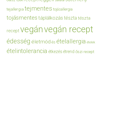
saláta
tejmentes
tejallergia
tojásallergia
tojásmentes
táplálkozás
tészta
tészta
vegán
vegán recept
recept
édesség
ételallergia
életmód
és
ételek
ételintolerancia
étkezés
étrend
őszi recept