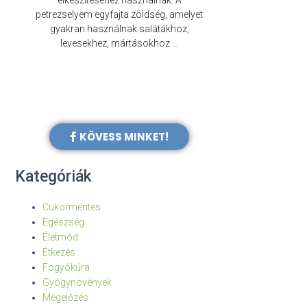
elkészítéséhez használnak. A
évezredek óta f
petrezselyem egyfajta zöldség, amelyet
legkülönb
gyakran használnak salátákhoz,
levesekhez, mártásokhoz …
KÖVESS MINKET!
Kategóriák
Cukormentes
Egészség
Életmód
Étkezés
Fogyókúra
Gyógynövények
Megelőzés