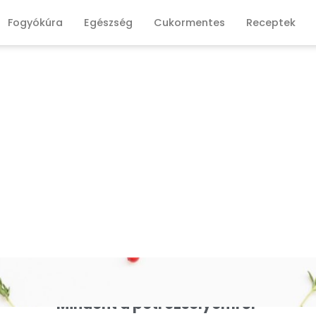
Fogyókúra
Egészség
Cukormentes
Receptek
Mindent a petrezselyemről