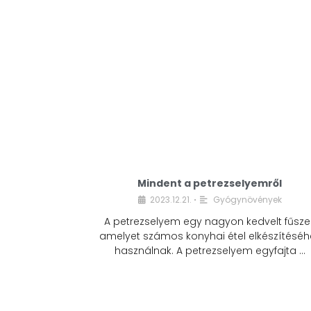
Mindent a petrezselyemről
2023.12.21.
Gyógynövények
•
A petrezselyem egy nagyon kedvelt fűszer
amelyet számos konyhai étel elkészítéséh
használnak. A petrezselyem egyfajta …