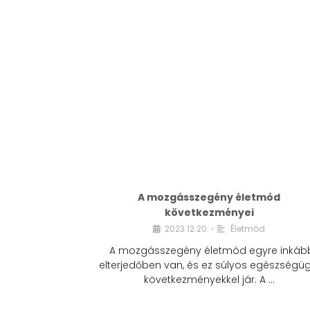
A mozgásszegény életmód
következményei
2023.12.20.
Életmód
•
A mozgásszegény életmód egyre inkáb
elterjedőben van, és ez súlyos egészségüg
következményekkel jár. A …