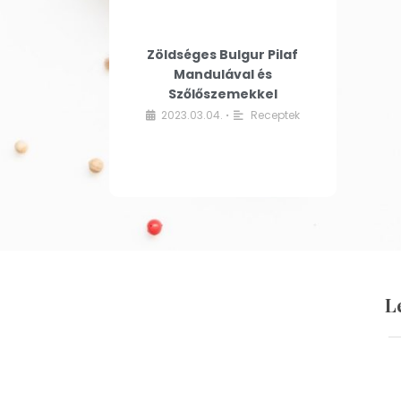
Zöldséges Bulgur Pilaf
Mandulával és
Szőlőszemekkel
2023.03.04.
Receptek
•
L