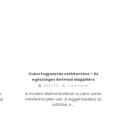
Cukorfogyasztás csökkentése – Az
egészséges életmód alappillére
Cukorfogyasztás
2023.12.20.
Cukormentes
•
csökkentése – Az
b
A modern életmódunkban a cukor szinte
egészséges életmód
yi
mindenhol jelen van. A reggeli kávéba, az
alappillére
üdítőbe, a …
2023.12.20.
Cukormentes
•