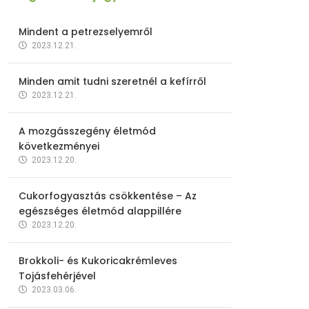
Mindent a petrezselyemről
2023.12.21.
Minden amit tudni szeretnél a kefírről
2023.12.21.
A mozgásszegény életmód
következményei
2023.12.20.
Cukorfogyasztás csökkentése – Az
egészséges életmód alappillére
2023.12.20.
Brokkoli- és Kukoricakrémleves
Tojásfehérjével
2023.03.06.