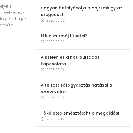
elyet a
Hogyan befolyásolja a pajzsmirigy az
 következtében
öregedést
folyásolhatják
2023.03.02.
elésére
Mik a zsírmáj tünetei?
2023.03.01.
A szelén és a has puffadás
kapcsolata
2023.02.26.
A túlzott sófogyasztás hatásai a
szervezetre
2023.02.20.
Tökéletes emésztés: itt a megoldás!
2023.02.17.