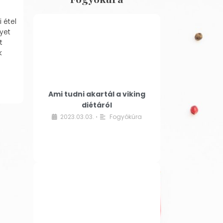
 étel
yet
t
k
Ami tudni akartál a viking
diétáról
2023.03.03.
Fogyókúra
•