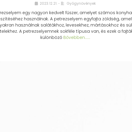
2023.12.21.
Gyógynövények
•
rezselyem egy nagyon kedvelt fűszer, amelyet számos konyhai
észítéséhez használnak. A petrezselyem egyfajta zöldség, amel
yakran használnak salátákhoz, levesekhez, mártásokhoz és sül
telekhez. A petrezselyemnek sokféle típusa van, és ezek a fajtá
különböző
Bővebben...…