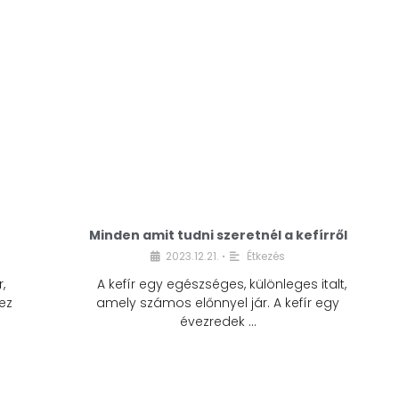
Minden amit tudni szeretnél a kefírről
2023.12.21.
Étkezés
•
,
A kefír egy egészséges, különleges italt,
ez
amely számos előnnyel jár. A kefír egy
évezredek …