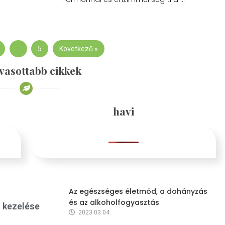
…
5
Következő »
vasottabb cikkek
havi
Az egészséges életmód, a dohányzás
és az alkoholfogyasztás
s kezelése
2023.03.04.