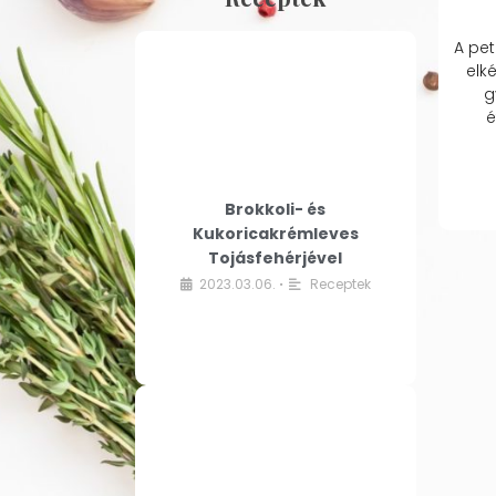
A pet
elk
g
é
Brokkoli- és
Kukoricakrémleves
Tojásfehérjével
2023.03.06.
Receptek
•