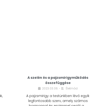
A modern életmódunkban a cukor szinte
mindenhol jelen van. A reggeli kávéba, az
üdítőbe, a desszertekbe és még sok más
élelmiszerbe is …
A szelén és a pajzsmirigyműködés
összefüggése
2023.03.06.
Életmód
•
k,
A pajzsmirigy a testünkben lévő egyik
legfontosabb szerv, amely számos
hormonnal és enzimmel segíti a …