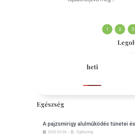
1
2
3
Legol
heti
Egészség
A pajzsmirigy alulműködés tünetei é
2023.03.06.
Egészség
•