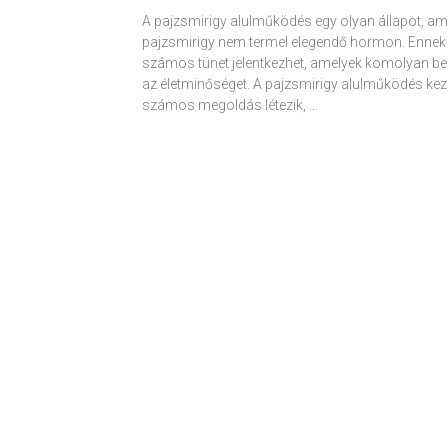
A pajzsmirigy alulműködés egy olyan állapot, am
pajzsmirigy nem termel elegendő hormon. Ennek
számos tünet jelentkezhet, amelyek komolyan be
az életminőséget. A pajzsmirigy alulműködés kez
számos megoldás létezik, …
Receptek