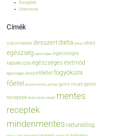
Receptek
Vitaminok
Címék
diéta
desszert
ebéd
cukormentes
diétás
egészség
egészséges
egészséges
egészséges életmód
táplálkozás
fogyókúra
előétel
egészséges étrend
főétel
gyors
gyors recept
gluténmentes
gomba
mentes
receptek
leves
leves recept
receptek
mindenmentes
naturablog
reggeli
sütemény
recept
olasz ízek