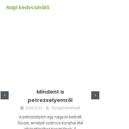
Napi kedvcsináló
Mindent a
Minde
petrezselyemről
szeret
2023.12.21.
Gyógynövények
2023.
•
A petrezselyem egy nagyon kedvelt
A kefír egy egé
fűszer, amelyet számos konyhai étel
amely számos e