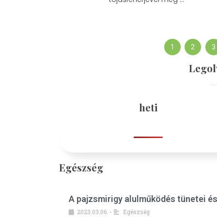
1
2
3
Legol
heti
Egészség
A pajzsmirigy alulműködés tünetei é
2023.03.06.
Egészség
•