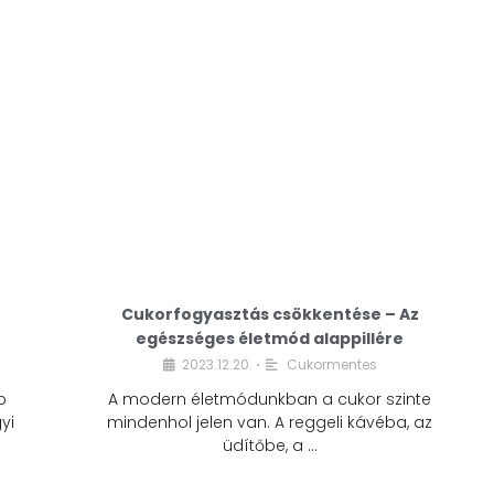
Cukorfogyasztás csökkentése – Az
egészséges életmód alappillére
Cukorfogyasztás
2023.12.20.
Cukormentes
•
csökkentése – Az
b
A modern életmódunkban a cukor szinte
egészséges életmód
yi
mindenhol jelen van. A reggeli kávéba, az
alappillére
üdítőbe, a …
2023.12.20.
Cukormentes
•