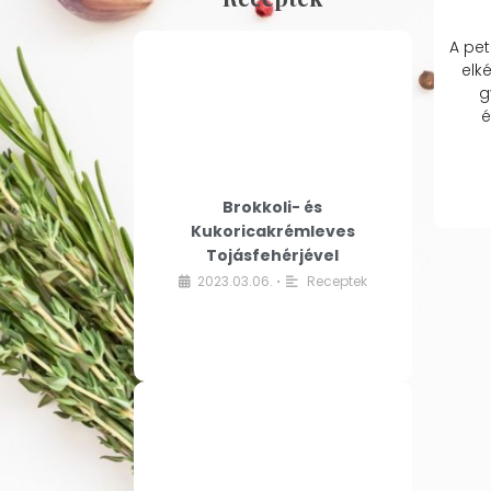
A pet
elk
g
é
Brokkoli- és
Kukoricakrémleves
Tojásfehérjével
2023.03.06.
Receptek
•