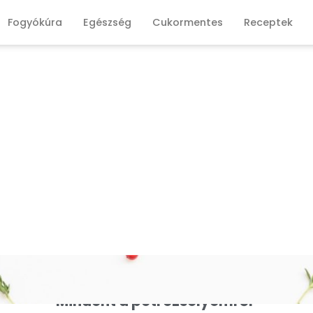
Fogyókúra
Egészség
Cukormentes
Receptek
Mindent a petrezselyemről