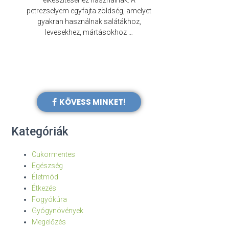
elkészítéséhez használnak. A
évezredek óta f
petrezselyem egyfajta zöldség, amelyet
legkülönb
gyakran használnak salátákhoz,
levesekhez, mártásokhoz …
KÖVESS MINKET!
Kategóriák
Cukormentes
Egészség
Életmód
Étkezés
Fogyókúra
Gyógynövények
Megelőzés