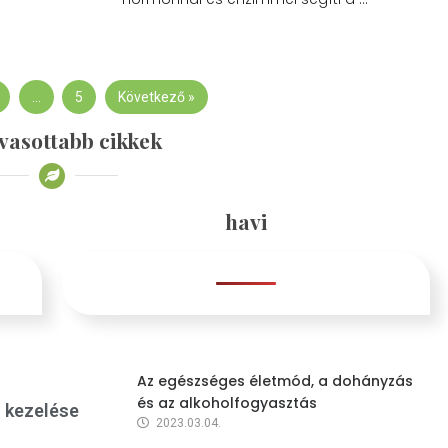
…
5
Következő »
vasottabb cikkek
havi
Az egészséges életmód, a dohányzás
és az alkoholfogyasztás
s kezelése
2023.03.04.