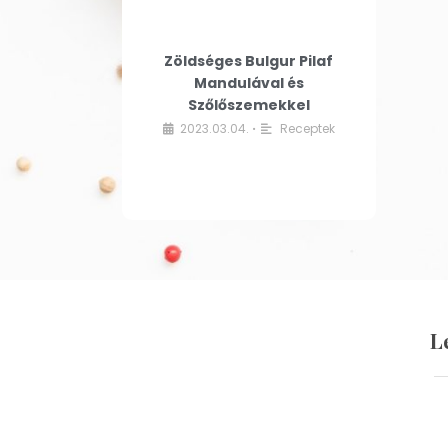
Zöldséges Bulgur Pilaf
Mandulával és
Szőlőszemekkel
2023.03.04.
Receptek
•
L