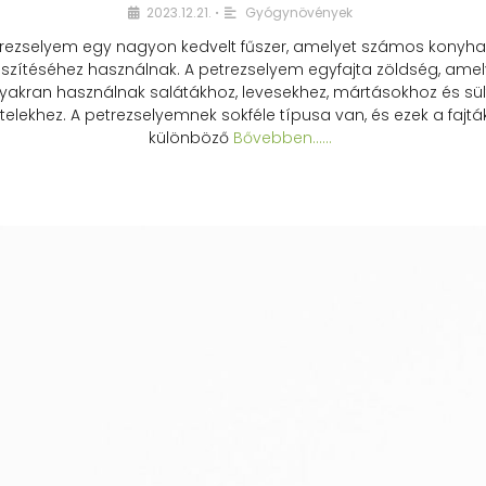
2023.12.21.
Gyógynövények
•
rezselyem egy nagyon kedvelt fűszer, amelyet számos konyhai
észítéséhez használnak. A petrezselyem egyfajta zöldség, amel
yakran használnak salátákhoz, levesekhez, mártásokhoz és sül
telekhez. A petrezselyemnek sokféle típusa van, és ezek a fajtá
különböző
Bővebben...…