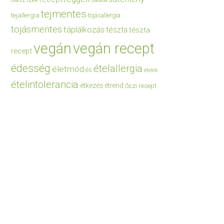
saláta
tejmentes
tejallergia
tojásallergia
tojásmentes
táplálkozás
tészta
tészta
vegán
vegán recept
recept
édesség
ételallergia
életmód
és
ételek
ételintolerancia
étkezés
étrend
őszi recept