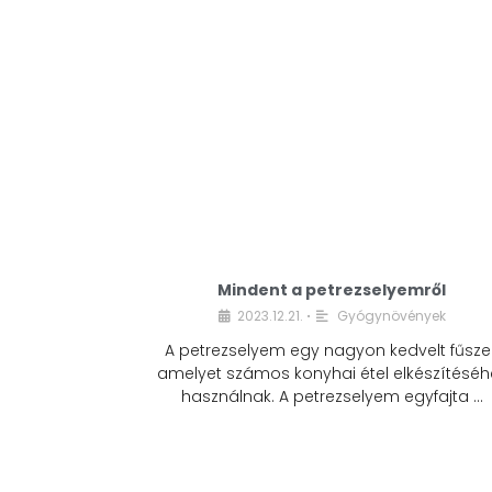
Mindent a petrezselyemről
2023.12.21.
Gyógynövények
•
A petrezselyem egy nagyon kedvelt fűszer
amelyet számos konyhai étel elkészítéséh
használnak. A petrezselyem egyfajta …