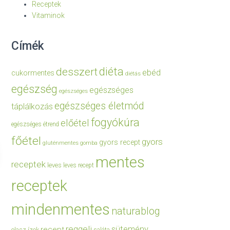
Receptek
Vitaminok
Címék
diéta
desszert
ebéd
cukormentes
diétás
egészség
egészséges
egészséges
egészséges életmód
táplálkozás
fogyókúra
előétel
egészséges étrend
főétel
gyors
gyors recept
gluténmentes
gomba
mentes
receptek
leves
leves recept
receptek
mindenmentes
naturablog
reggeli
sütemény
recept
olasz ízek