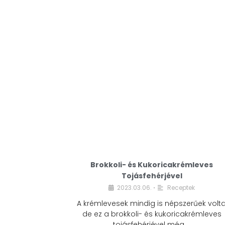
Brokkoli- és Kukoricakrémleves
Tojásfehérjével
2023.03.06.
Receptek
•
A krémlevesek mindig is népszerűek volta
de ez a brokkoli- és kukoricakrémleves
tojásfehérjével még …