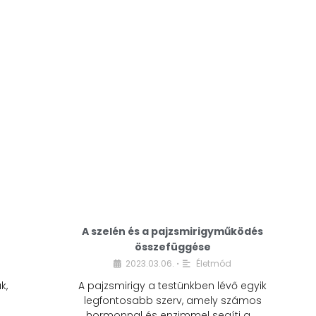
A modern életmódunkban a cukor szinte
mindenhol jelen van. A reggeli kávéba, az
üdítőbe, a desszertekbe és még sok más
élelmiszerbe is …
A szelén és a pajzsmirigyműködés
összefüggése
2023.03.06.
Életmód
•
k,
A pajzsmirigy a testünkben lévő egyik
legfontosabb szerv, amely számos
hormonnal és enzimmel segíti a …