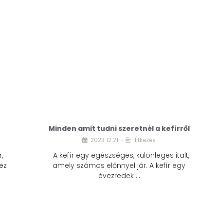
Minden amit tudni szeretnél a kefírről
2023.12.21.
Étkezés
•
,
A kefír egy egészséges, különleges italt,
ez
amely számos előnnyel jár. A kefír egy
évezredek …