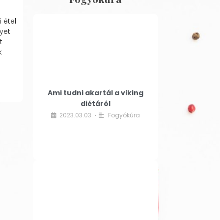
 étel
yet
t
k
Ami tudni akartál a viking
diétáról
2023.03.03.
Fogyókúra
•