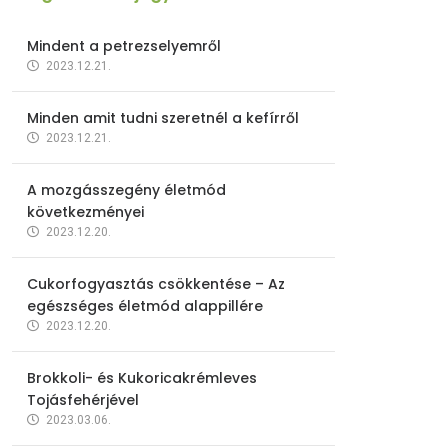
Mindent a petrezselyemről
2023.12.21.
Minden amit tudni szeretnél a kefírről
2023.12.21.
A mozgásszegény életmód
következményei
2023.12.20.
Cukorfogyasztás csökkentése – Az
egészséges életmód alappillére
2023.12.20.
Brokkoli- és Kukoricakrémleves
Tojásfehérjével
2023.03.06.