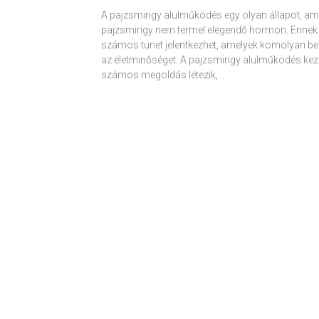
A pajzsmirigy alulműködés egy olyan állapot, am
pajzsmirigy nem termel elegendő hormon. Ennek
számos tünet jelentkezhet, amelyek komolyan be
az életminőséget. A pajzsmirigy alulműködés kez
számos megoldás létezik, …
Receptek