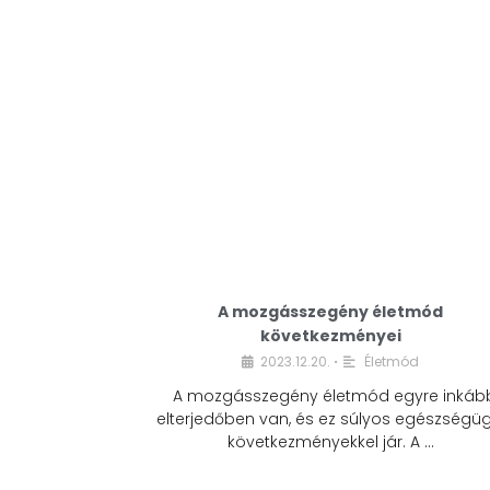
A mozgásszegény életmód
következményei
2023.12.20.
Életmód
•
A mozgásszegény életmód egyre inkáb
elterjedőben van, és ez súlyos egészségüg
következményekkel jár. A …