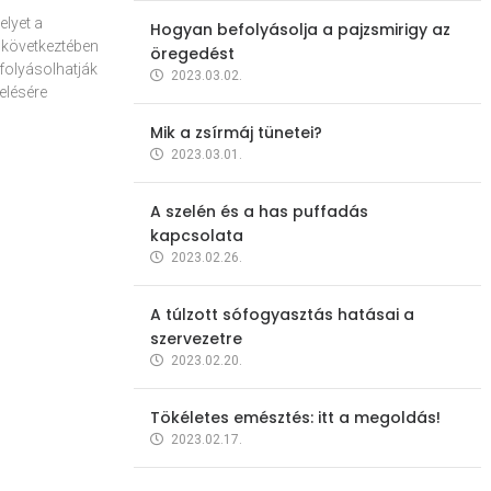
elyet a
Hogyan befolyásolja a pajzsmirigy az
 következtében
öregedést
folyásolhatják
2023.03.02.
elésére
Mik a zsírmáj tünetei?
2023.03.01.
A szelén és a has puffadás
kapcsolata
2023.02.26.
A túlzott sófogyasztás hatásai a
szervezetre
2023.02.20.
Tökéletes emésztés: itt a megoldás!
2023.02.17.