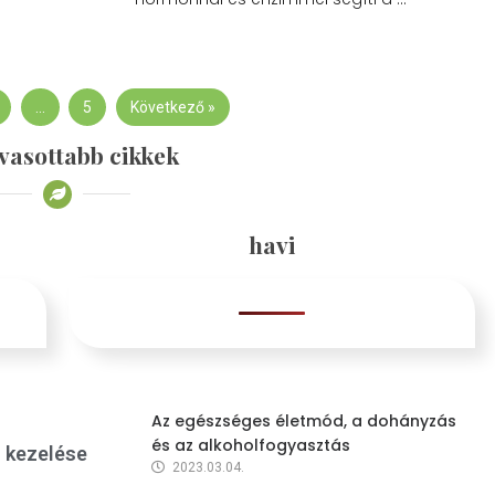
…
5
Következő »
vasottabb cikkek
havi
Az egészséges életmód, a dohányzás
és az alkoholfogyasztás
s kezelése
2023.03.04.