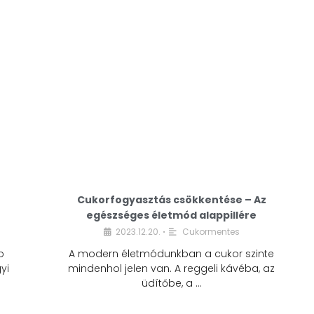
Cukorfogyasztás csökkentése – Az
egészséges életmód alappillére
Cukorfogyasztás
2023.12.20.
Cukormentes
•
csökkentése – Az
b
A modern életmódunkban a cukor szinte
egészséges életmód
yi
mindenhol jelen van. A reggeli kávéba, az
alappillére
üdítőbe, a …
2023.12.20.
Cukormentes
•