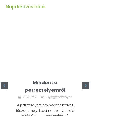
Napi kedvcsináló
Mindent a
Minde
petrezselyemről
szeret
2023.12.21.
Gyógynövények
2023.
•
A petrezselyem egy nagyon kedvelt
A kefír egy egé
fűszer, amelyet számos konyhai étel
amely számos e