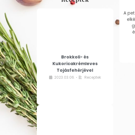
A pet
elk
g
é
Brokkoli- és
Kukoricakrémleves
Tojásfehérjével
2023.03.06.
Receptek
•