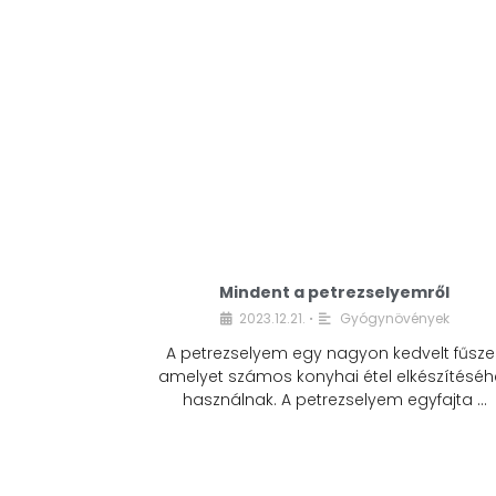
Mindent a petrezselyemről
2023.12.21.
Gyógynövények
•
A petrezselyem egy nagyon kedvelt fűszer
amelyet számos konyhai étel elkészítéséh
használnak. A petrezselyem egyfajta …