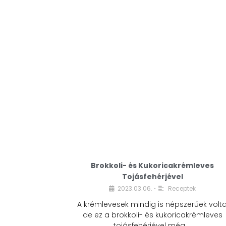
Brokkoli- és Kukoricakrémleves
Tojásfehérjével
2023.03.06.
Receptek
•
A krémlevesek mindig is népszerűek volta
de ez a brokkoli- és kukoricakrémleves
tojásfehérjével még …