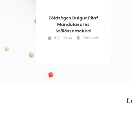
Zöldséges Bulgur Pilaf
Mandulával és
Szőlőszemekkel
2023.03.04.
Receptek
•
L