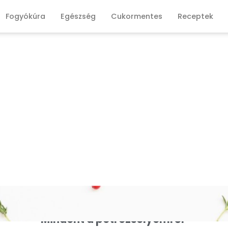
Fogyókúra
Egészség
Cukormentes
Receptek
Mindent a petrezselyemről