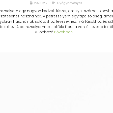
2023.12.21.
Gyógynövények
•
rezselyem egy nagyon kedvelt fűszer, amelyet számos konyhai
észítéséhez használnak. A petrezselyem egyfajta zöldség, amel
yakran használnak salátákhoz, levesekhez, mártásokhoz és sül
telekhez. A petrezselyemnek sokféle típusa van, és ezek a fajtá
különböző
Bővebben...…