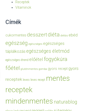
Receptek
Vitaminok
Címék
diéta
desszert
ebéd
cukormentes
diétás
egészség
egészséges
egészséges
egészséges életmód
táplálkozás
fogyókúra
előétel
egészséges étrend
főétel
gyors
gyors recept
gluténmentes
gomba
mentes
receptek
leves
leves recept
receptek
mindenmentes
naturablog
reggeli
sütemény
recept
olasz ízek