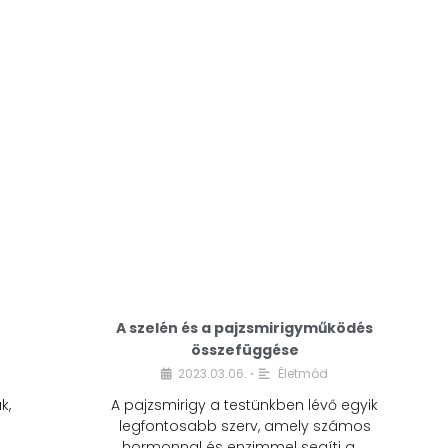
A modern életmódunkban a cukor szinte
mindenhol jelen van. A reggeli kávéba, az
üdítőbe, a desszertekbe és még sok más
élelmiszerbe is …
A szelén és a pajzsmirigyműködés
összefüggése
2023.03.06.
Életmód
•
k,
A pajzsmirigy a testünkben lévő egyik
legfontosabb szerv, amely számos
hormonnal és enzimmel segíti a …