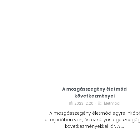
A mozgásszegény életmód
következményei
2023.12.20.
Életmód
•
A mozgásszegény életmód egyre inkáb
elterjedőben van, és ez súlyos egészségüg
következményekkel jár. A …