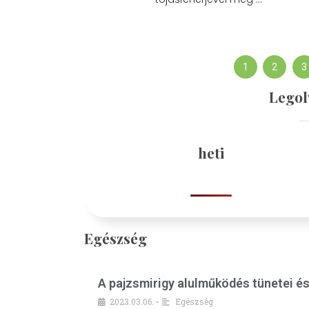
1
2
3
Legol
heti
Egészség
A pajzsmirigy alulműködés tünetei é
2023.03.06.
Egészség
•