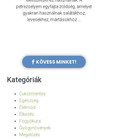
elkészítéséhez használnak. A
évezredek óta f
petrezselyem egyfajta zöldség, amelyet
legkülönb
gyakran használnak salátákhoz,
levesekhez, mártásokhoz …
KÖVESS MINKET!
Kategóriák
Cukormentes
Egészség
Életmód
Étkezés
Fogyókúra
Gyógynövények
Megelőzés