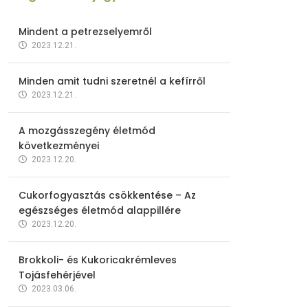
Mindent a petrezselyemről
2023.12.21.
Minden amit tudni szeretnél a kefírről
2023.12.21.
A mozgásszegény életmód
következményei
2023.12.20.
Cukorfogyasztás csökkentése – Az
egészséges életmód alappillére
2023.12.20.
Brokkoli- és Kukoricakrémleves
Tojásfehérjével
2023.03.06.