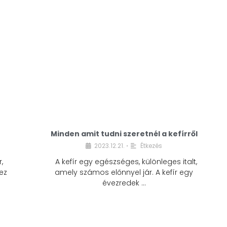
Minden amit tudni szeretnél a kefírről
2023.12.21.
Étkezés
•
,
A kefír egy egészséges, különleges italt,
ez
amely számos előnnyel jár. A kefír egy
évezredek …