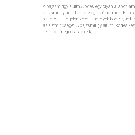
A pajzsmirigy alulműködés egy olyan állapot, am
pajzsmirigy nem termel elegendő hormon. Ennek
számos tünet jelentkezhet, amelyek komolyan be
az életminőséget. A pajzsmirigy alulműködés kez
számos megoldás létezik, …
Receptek