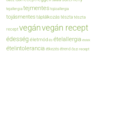
saláta
tejmentes
tejallergia
tojásallergia
tojásmentes
táplálkozás
tészta
tészta
vegán
vegán recept
recept
édesség
ételallergia
életmód
és
ételek
ételintolerancia
étkezés
étrend
őszi recept