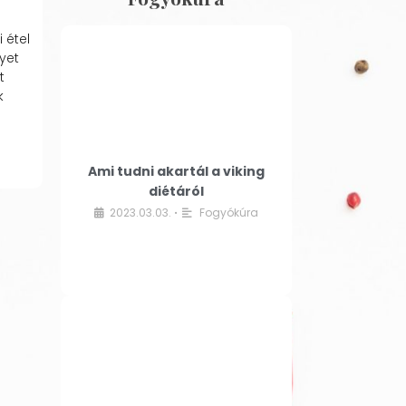
 étel
yet
t
k
Ami tudni akartál a viking
diétáról
2023.03.03.
Fogyókúra
•