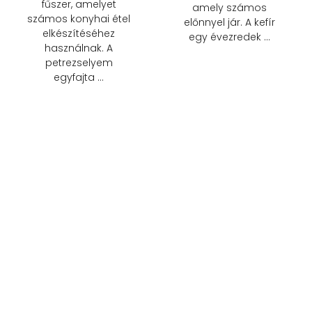
fűszer, amelyet
amely számos
számos konyhai étel
előnnyel jár. A kefír
elkészítéséhez
egy évezredek …
használnak. A
petrezselyem
egyfajta …