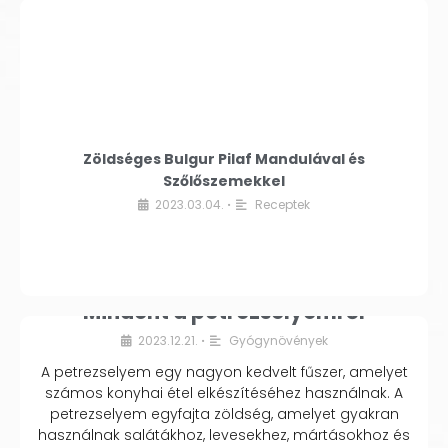
Zöldséges Bulgur Pilaf Mandulával és
Szőlőszemekkel
2023.03.04.
Receptek
•
Mindent a petrezselyemről
2023.12.21.
Gyógynövények
•
A petrezselyem egy nagyon kedvelt fűszer, amelyet
számos konyhai étel elkészítéséhez használnak. A
petrezselyem egyfajta zöldség, amelyet gyakran
használnak salátákhoz, levesekhez, mártásokhoz és