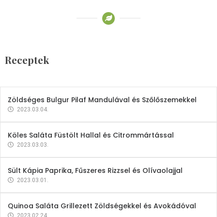
Receptek
Brokkoli- és Kukoricakrémleves
Tojásfehérjével
Receptek
2023.03.06.
Zöldséges Bulgur Pilaf Mandulával és Szőlőszemekkel
2023.03.04.
Köles Saláta Füstölt Hallal és Citrommártással
2023.03.03.
Sült Kápia Paprika, Fűszeres Rizzsel és Olívaolajjal
2023.03.01.
Quinoa Saláta Grillezett Zöldségekkel és Avokádóval
2023.02.24.