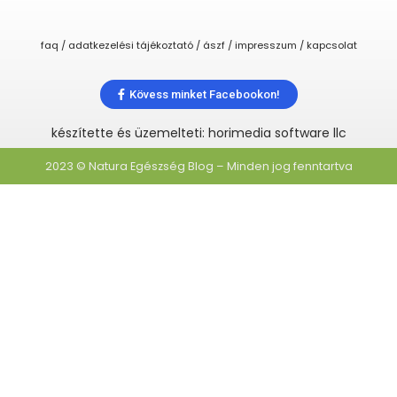
faq / adatkezelési tájékoztató / ászf / impresszum / kapcsolat
Kövess minket Facebookon!
készítette és üzemelteti: horimedia software llc
2023 © Natura Egészség Blog – Minden jog fenntartva