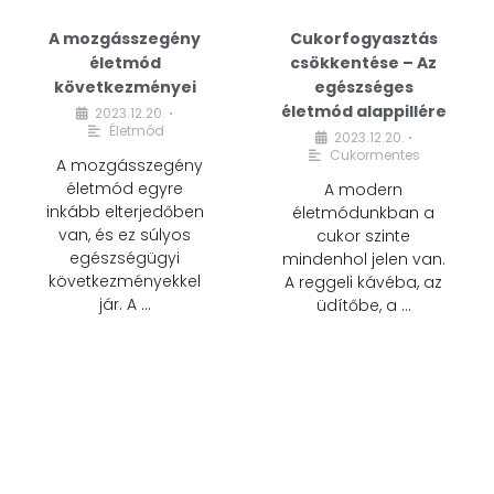
A mozgásszegény
Cukorfogyasztás
életmód
csökkentése – Az
következményei
egészséges
életmód alappillére
2023.12.20.
•
Életmód
2023.12.20.
•
Cukormentes
A mozgásszegény
életmód egyre
A modern
inkább elterjedőben
életmódunkban a
van, és ez súlyos
cukor szinte
egészségügyi
mindenhol jelen van.
következményekkel
A reggeli kávéba, az
jár. A …
üdítőbe, a …