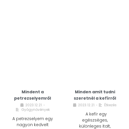
Mindent a
Minden amit tudni
petrezselyemről
szeretnél a kefírről
2023.12.21.
2023.12.21.
Étkezés
•
•
Gyógynövények
A kefír egy
A petrezselyem egy
egészséges,
nagyon kedvelt
különleges italt,