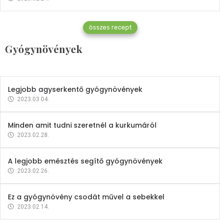
Gyógynövények
összes recept
Mindent a petrezselyemről
Gyógynövények
2023.12.21.
Legjobb agyserkentő gyógynövények
2023.03.04.
Minden amit tudni szeretnél a kurkumáról
2023.02.28.
A legjobb emésztés segítő gyógynövények
2023.02.26.
Ez a gyógynövény csodát művel a sebekkel
2023.02.14.
Vitaminok