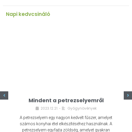
Napi kedvcsináló
z
Mindent a petrezselyemről
2023.12.21.
Gyógynövények
•
A petrezselyem egy nagyon kedvelt fűszer, amelyet
számos konyhai étel elkészítéséhez használnak. A
petrezselyem egyfajta zöldség, amelyet gyakran