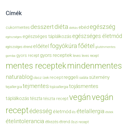
Címék
diéta
egészség
desszert
ebéd
cukormentes
diétás
egészséges életmód
egészséges táplálkozás
egészséges
főétel
fogyókúra
előétel
egészséges étrend
gluténmentes
gyors receptek
gyors recept
leves
leves recept
gomba
mentes receptek
mindenmentes
naturablog
reggeli
sütemény
recept
olasz ízek
saláta
tejmentes
tojásmentes
tejallergia
tojásallergia
vegán
vegán
táplálkozás
tészta
tészta recept
recept
édesség
ételallergia
életmód
és
ételek
ételintolerancia
étkezés
étrend
őszi recept