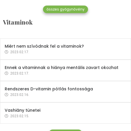
összes gyógynövény
Mindent a B-12 vitaminról
Vitaminok
2023.02.27.
Miért nem szívódnak fel a vitaminok?
2023.02.17.
Ennek a vitaminnak a hiánya mentális zavart okozhat
2023.02.17.
Rendszeres D-vitamin pótlás fontossága
2023.02.16.
Vashiány tünetei
2023.02.15.