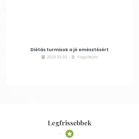
Diétás turmixok a jó emésztésért
2023.03.02.
Fogyókúra
•
Legfrissebbek