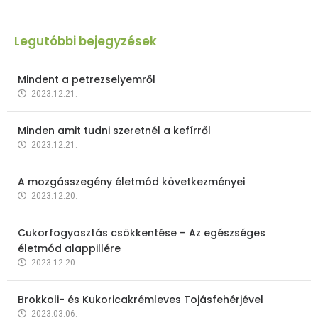
Legutóbbi bejegyzések
Mindent a petrezselyemről
2023.12.21.
Minden amit tudni szeretnél a kefírről
2023.12.21.
A mozgásszegény életmód következményei
2023.12.20.
Cukorfogyasztás csökkentése – Az egészséges
életmód alappillére
2023.12.20.
Brokkoli- és Kukoricakrémleves Tojásfehérjével
2023.03.06.