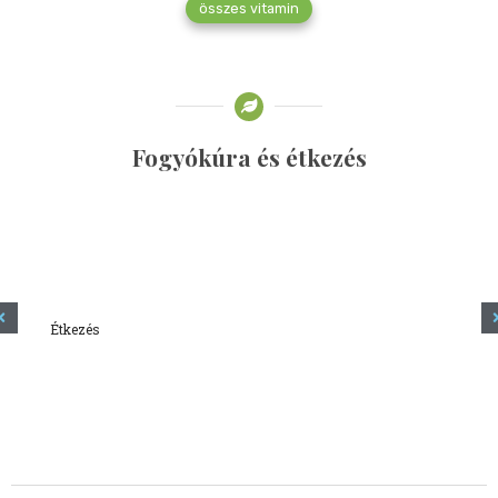
összes vitamin
Fogyókúra és étkezés
Étkezés
Minden amit tudni szeretnél a kefírről
2023.12.21.