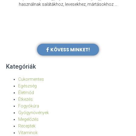
e
használnak salátákhoz, levesekhez, mártásokhoz …
KÖVESS MINKET!
Kategóriák
Cukormentes
Egészség
Életmód
Étkezés
Fogyókúra
Gyógynövények
Megelőzés
Receptek
Vitaminok