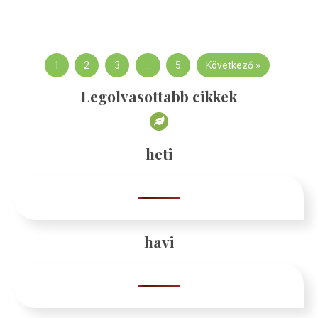
1
2
3
…
5
Következő »
Legolvasottabb cikkek
heti
havi