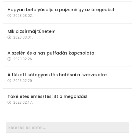
Hogyan befolyásolja a pajzsmirigy az öregedést
2023.03.02.
Mik a zsírmáj tünetei?
2023.03.01.
A szelén és a has puffadás kapcsolata
2023.02.26.
A túlzott sófogyasztás hatásai a szervezetre
2023.02.20.
Tökéletes emésztés: itt a megoldás!
2023.02.17.