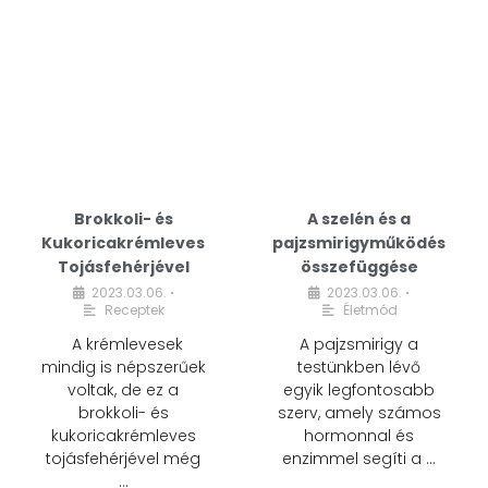
Brokkoli- és
A szelén és a
Kukoricakrémleves
pajzsmirigyműködés
Tojásfehérjével
összefüggése
2023.03.06.
2023.03.06.
•
•
Receptek
Életmód
A krémlevesek
A pajzsmirigy a
mindig is népszerűek
testünkben lévő
voltak, de ez a
egyik legfontosabb
brokkoli- és
szerv, amely számos
kukoricakrémleves
hormonnal és
tojásfehérjével még
enzimmel segíti a …
…