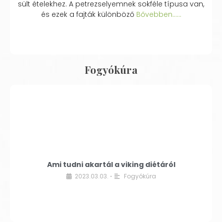
sült ételekhez. A petrezselyemnek sokféle típusa van,
és ezek a fajták különböző
Bővebben...…
Fogyókúra
Ami tudni akartál a viking diétáról
2023.03.03.
Fogyókúra
•