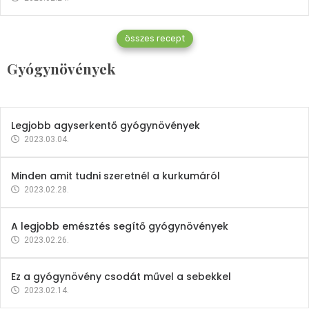
Gyógynövények
összes recept
Mindent a petrezselyemről
Gyógynövények
2023.12.21.
Legjobb agyserkentő gyógynövények
2023.03.04.
Minden amit tudni szeretnél a kurkumáról
2023.02.28.
A legjobb emésztés segítő gyógynövények
2023.02.26.
Ez a gyógynövény csodát művel a sebekkel
2023.02.14.
Vitaminok