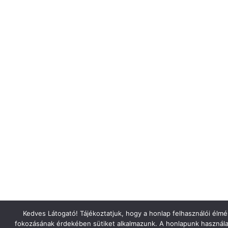
Kedves Látogató! Tájékoztatjuk, hogy a honlap felhasználói élm
fokozásának érdekében sütiket alkalmazunk. A honlapunk használa