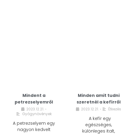
Mindent a
Minden amit tudni
petrezselyemről
szeretnél a kefírről
2023.12.21.
2023.12.21.
Étkezés
•
•
Gyógynövények
A kefír egy
A petrezselyem egy
egészséges,
nagyon kedvelt
különleges italt,