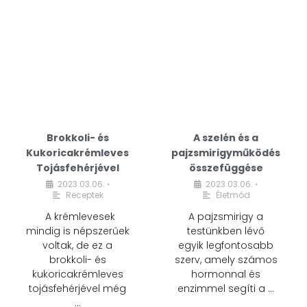
Brokkoli- és
A szelén és a
Kukoricakrémleves
pajzsmirigyműködés
Tojásfehérjével
összefüggése
2023.03.06.
2023.03.06.
•
•
Receptek
Életmód
A krémlevesek
A pajzsmirigy a
mindig is népszerűek
testünkben lévő
voltak, de ez a
egyik legfontosabb
brokkoli- és
szerv, amely számos
kukoricakrémleves
hormonnal és
tojásfehérjével még
enzimmel segíti a …
…