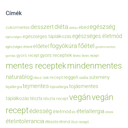
Címék
diéta
egészség
desszert
ebéd
cukormentes
diétás
egészséges életmód
egészséges táplálkozás
egészséges
főétel
fogyókúra
előétel
egészséges étrend
gluténmentes
gyors receptek
gyors recept
leves
leves recept
gomba
mentes receptek
mindenmentes
naturablog
reggeli
sütemény
recept
olasz ízek
saláta
tejmentes
tojásmentes
tejallergia
tojásallergia
vegán
vegán
táplálkozás
tészta
tészta recept
recept
édesség
ételallergia
életmód
és
ételek
ételintolerancia
étkezés
étrend
őszi recept