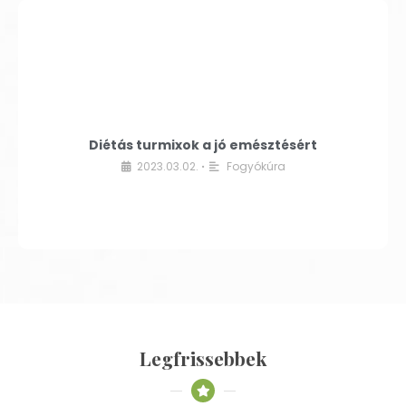
Diétás turmixok a jó emésztésért
2023.03.02.
Fogyókúra
•
Legfrissebbek