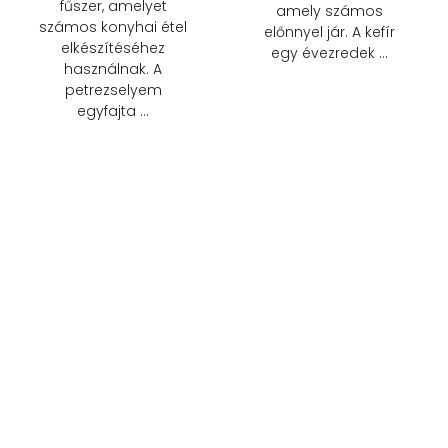
fűszer, amelyet
amely számos
számos konyhai étel
előnnyel jár. A kefír
elkészítéséhez
egy évezredek …
használnak. A
petrezselyem
egyfajta …