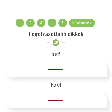
1
2
3
…
5
Következő »
Legolvasottabb cikkek
heti
havi