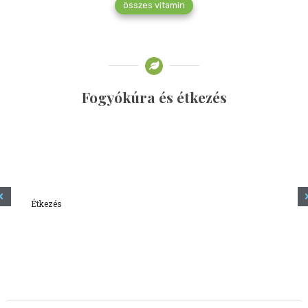
összes vitamin
Fogyókúra és étkezés
Étkezés
Minden amit tudni szeretnél a kefírről
2023.12.21.