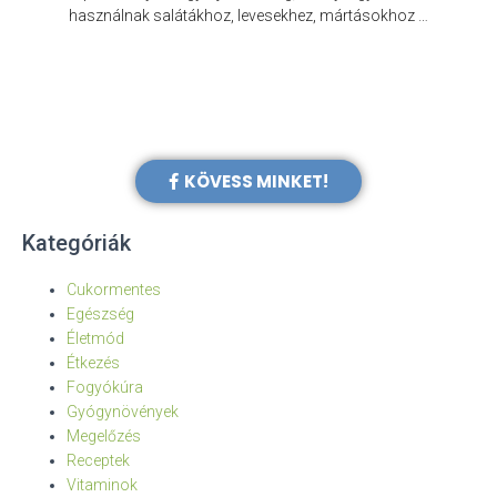
e
használnak salátákhoz, levesekhez, mártásokhoz …
KÖVESS MINKET!
Kategóriák
Cukormentes
Egészség
Életmód
Étkezés
Fogyókúra
Gyógynövények
Megelőzés
Receptek
Vitaminok