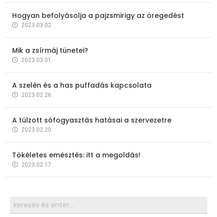
Hogyan befolyásolja a pajzsmirigy az öregedést
2023.03.02.
Mik a zsírmáj tünetei?
2023.03.01.
A szelén és a has puffadás kapcsolata
2023.02.26.
A túlzott sófogyasztás hatásai a szervezetre
2023.02.20.
Tökéletes emésztés: itt a megoldás!
2023.02.17.