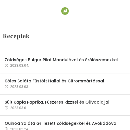
Receptek
Brokkoli- és Kukoricakrémleves
Tojásfehérjével
Receptek
2023.03.06.
Zöldséges Bulgur Pilaf Mandulával és Szőlőszemekkel
2023.03.04.
Köles Saláta Füstölt Hallal és Citrommártással
2023.03.03.
Sült Kápia Paprika, Fűszeres Rizzsel és Olívaolajjal
2023.03.01.
Quinoa Saláta Grillezett Zöldségekkel és Avokádóval
2023.02.24.