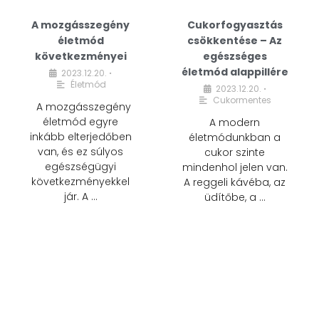
A mozgásszegény
Cukorfogyasztás
életmód
csökkentése – Az
következményei
egészséges
életmód alappillére
2023.12.20.
•
Életmód
2023.12.20.
•
Cukormentes
A mozgásszegény
életmód egyre
A modern
inkább elterjedőben
életmódunkban a
van, és ez súlyos
cukor szinte
egészségügyi
mindenhol jelen van.
következményekkel
A reggeli kávéba, az
jár. A …
üdítőbe, a …