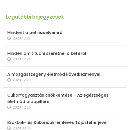
Legutóbbi bejegyzések
Mindent a petrezselyemről
2023.12.21.
Minden amit tudni szeretnél a kefírről
2023.12.21.
A mozgásszegény életmód következményei
2023.12.20.
Cukorfogyasztás csökkentése – Az egészséges
életmód alappillére
2023.12.20.
Brokkoli- és Kukoricakrémleves Tojásfehérjével
2023.03.06.