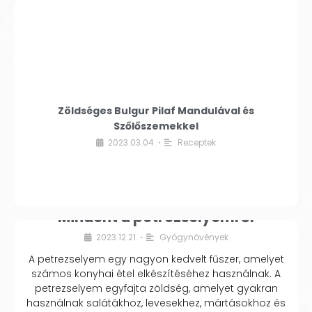
Zöldséges Bulgur Pilaf Mandulával és
Szőlőszemekkel
2023.03.04.
Receptek
•
Mindent a petrezselyemről
2023.12.21.
Gyógynövények
•
A petrezselyem egy nagyon kedvelt fűszer, amelyet
számos konyhai étel elkészítéséhez használnak. A
petrezselyem egyfajta zöldség, amelyet gyakran
használnak salátákhoz, levesekhez, mártásokhoz és