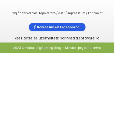
faq / adatkezelési tájékoztató / ászf / impresszum / kapcsolat
Kövess minket Facebookon!
készítette és üzemelteti: horimedia software llc
2023 © Natura Egészség Blog – Minden jog fenntartva