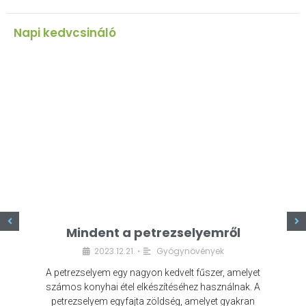
Napi kedvcsináló
z
Mindent a petrezselyemről
2023.12.21.
Gyógynövények
•
A petrezselyem egy nagyon kedvelt fűszer, amelyet
számos konyhai étel elkészítéséhez használnak. A
petrezselyem egyfajta zöldség, amelyet gyakran