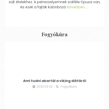
sült ételekhez. A petrezselyemnek sokféle típusa van,
és ezek a fajták különböző
Bővebben...…
Fogyókúra
Ami tudni akartál a viking diétáról
2023.03.03.
Fogyókúra
•