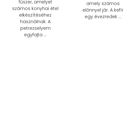
fűszer, amelyet
amely számos
számos konyhai étel
előnnyel jár. A kefír
elkészítéséhez
egy évezredek …
használnak. A
petrezselyem
egyfajta …