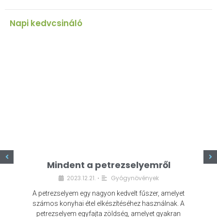
Napi kedvcsináló
z
Mindent a petrezselyemről
2023.12.21.
Gyógynövények
•
A petrezselyem egy nagyon kedvelt fűszer, amelyet
számos konyhai étel elkészítéséhez használnak. A
petrezselyem egyfajta zöldség, amelyet gyakran