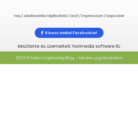
faq / adatkezelési tájékoztató / ászf / impresszum / kapcsolat
Kövess minket Facebookon!
készítette és üzemelteti: horimedia software llc
2023 © Natura Egészség Blog – Minden jog fenntartva