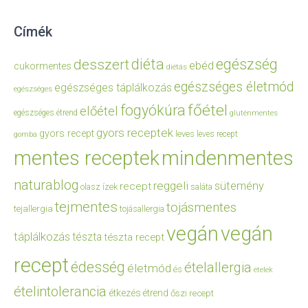
Címék
diéta
egészség
desszert
ebéd
cukormentes
diétás
egészséges életmód
egészséges táplálkozás
egészséges
főétel
fogyókúra
előétel
egészséges étrend
gluténmentes
gyors receptek
gyors recept
leves
leves recept
gomba
mentes receptek
mindenmentes
naturablog
reggeli
sütemény
recept
olasz ízek
saláta
tejmentes
tojásmentes
tejallergia
tojásallergia
vegán
vegán
táplálkozás
tészta
tészta recept
recept
édesség
ételallergia
életmód
és
ételek
ételintolerancia
étkezés
étrend
őszi recept