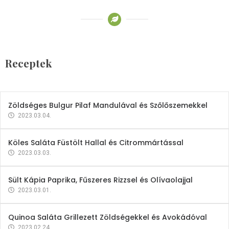
Receptek
Brokkoli- és Kukoricakrémleves
Tojásfehérjével
Receptek
2023.03.06.
Zöldséges Bulgur Pilaf Mandulával és Szőlőszemekkel
2023.03.04.
Köles Saláta Füstölt Hallal és Citrommártással
2023.03.03.
Sült Kápia Paprika, Fűszeres Rizzsel és Olívaolajjal
2023.03.01.
Quinoa Saláta Grillezett Zöldségekkel és Avokádóval
2023.02.24.