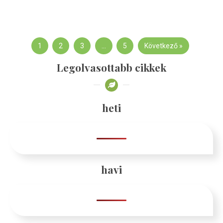
1
2
3
…
5
Következő »
Legolvasottabb cikkek
heti
havi