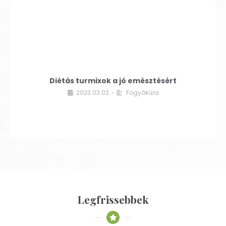
Diétás turmixok a jó emésztésért
2023.03.02.
Fogyókúra
•
Legfrissebbek