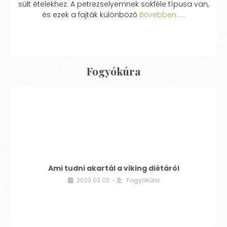
sült ételekhez. A petrezselyemnek sokféle típusa van,
és ezek a fajták különböző
Bővebben...…
Fogyókúra
Ami tudni akartál a viking diétáról
2023.03.03.
Fogyókúra
•