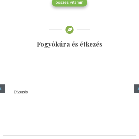
összes vitamin
Fogyókúra és étkezés
Étkezés
Minden amit tudni szeretnél a kefírről
2023.12.21.