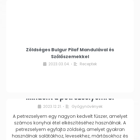
Zöldséges Bulgur Pilaf Mandulával és
Szőlőszemekkel
2023.03.04.
Receptek
•
Mindent a petrezselyemről
2023.12.21.
Gyógynövények
•
A petrezselyem egy nagyon kedvelt fűszer, amelyet
számos konyhai étel elkészítéséhez használnak. A
petrezselyem egyfajta zöldség, amelyet gyakran
használnak salátákhoz, levesekhez, mártásokhoz és