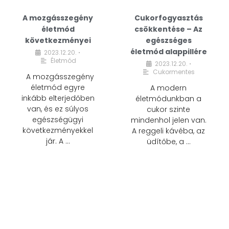
A mozgásszegény
Cukorfogyasztás
életmód
csökkentése – Az
következményei
egészséges
életmód alappillére
2023.12.20.
•
Életmód
2023.12.20.
•
Cukormentes
A mozgásszegény
életmód egyre
A modern
inkább elterjedőben
életmódunkban a
van, és ez súlyos
cukor szinte
egészségügyi
mindenhol jelen van.
következményekkel
A reggeli kávéba, az
jár. A …
üdítőbe, a …