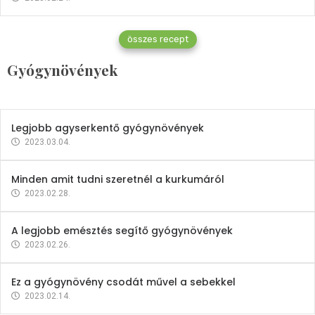
Gyógynövények
összes recept
Mindent a petrezselyemről
Gyógynövények
2023.12.21.
Legjobb agyserkentő gyógynövények
2023.03.04.
Minden amit tudni szeretnél a kurkumáról
2023.02.28.
A legjobb emésztés segítő gyógynövények
2023.02.26.
Ez a gyógynövény csodát művel a sebekkel
2023.02.14.
Vitaminok