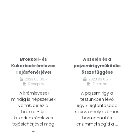
Brokkoli- és
A szelén és a
Kukoricakrémleves
pajzsmirigyműködés
Tojásfehérjével
összefüggése
2023.03.06.
2023.03.06.
•
•
Receptek
Életmód
A krémlevesek
A pajzsmirigy a
mindig is népszerűek
testünkben lévő
voltak, de ez a
egyik legfontosabb
brokkoli- és
szerv, amely számos
kukoricakrémleves
hormonnal és
tojásfehérjével még
enzimmel segíti a …
…