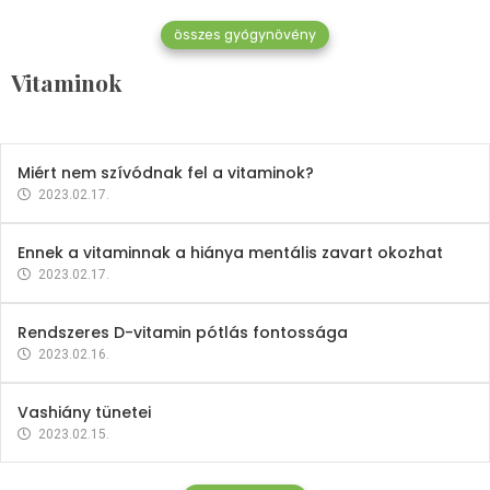
összes gyógynövény
Mindent a B-12 vitaminról
Vitaminok
2023.02.27.
Miért nem szívódnak fel a vitaminok?
2023.02.17.
Ennek a vitaminnak a hiánya mentális zavart okozhat
2023.02.17.
Rendszeres D-vitamin pótlás fontossága
2023.02.16.
Vashiány tünetei
2023.02.15.