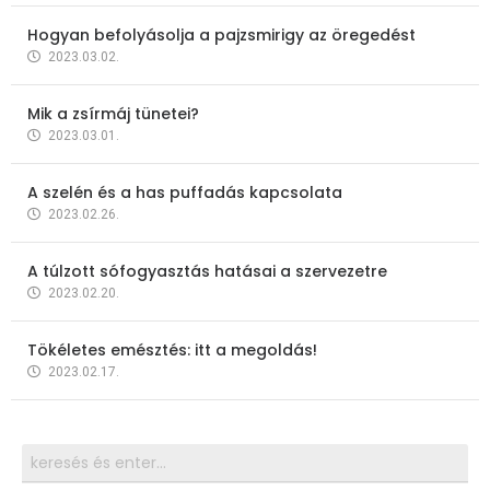
Hogyan befolyásolja a pajzsmirigy az öregedést
2023.03.02.
Mik a zsírmáj tünetei?
2023.03.01.
A szelén és a has puffadás kapcsolata
2023.02.26.
A túlzott sófogyasztás hatásai a szervezetre
2023.02.20.
Tökéletes emésztés: itt a megoldás!
2023.02.17.