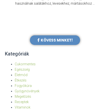
e
használnak salátákhoz, levesekhez, mártásokhoz …
KÖVESS MINKET!
Kategóriák
Cukormentes
Egészség
Életmód
Étkezés
Fogyókúra
Gyógynövények
Megelőzés
Receptek
Vitaminok