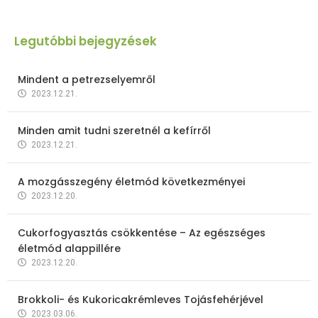
Legutóbbi bejegyzések
Mindent a petrezselyemről
2023.12.21.
Minden amit tudni szeretnél a kefírről
2023.12.21.
A mozgásszegény életmód következményei
2023.12.20.
Cukorfogyasztás csökkentése – Az egészséges
életmód alappillére
2023.12.20.
Brokkoli- és Kukoricakrémleves Tojásfehérjével
2023.03.06.