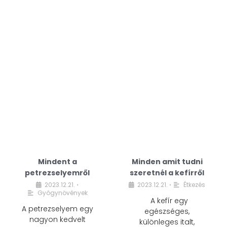
Mindent a
Minden amit tudni
petrezselyemről
szeretnél a kefírről
2023.12.21.
2023.12.21.
Étkezés
•
•
Gyógynövények
A kefír egy
A petrezselyem egy
egészséges,
nagyon kedvelt
különleges italt,