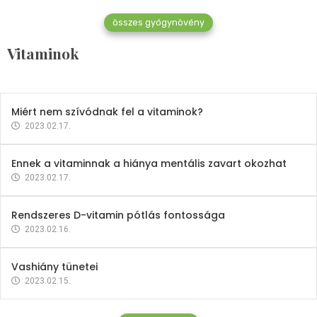
összes gyógynövény
Mindent a B-12 vitaminról
Vitaminok
2023.02.27.
Miért nem szívódnak fel a vitaminok?
2023.02.17.
Ennek a vitaminnak a hiánya mentális zavart okozhat
2023.02.17.
Rendszeres D-vitamin pótlás fontossága
2023.02.16.
Vashiány tünetei
2023.02.15.