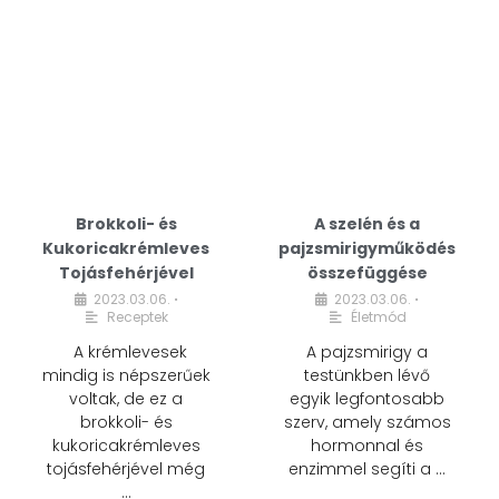
Brokkoli- és
A szelén és a
Kukoricakrémleves
pajzsmirigyműködés
Tojásfehérjével
összefüggése
2023.03.06.
2023.03.06.
•
•
Receptek
Életmód
A krémlevesek
A pajzsmirigy a
mindig is népszerűek
testünkben lévő
voltak, de ez a
egyik legfontosabb
brokkoli- és
szerv, amely számos
kukoricakrémleves
hormonnal és
tojásfehérjével még
enzimmel segíti a …
…