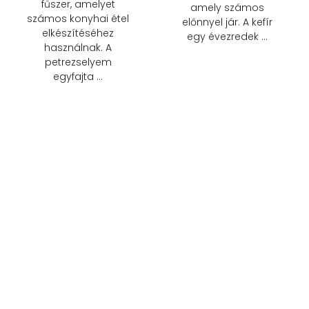
fűszer, amelyet
amely számos
számos konyhai étel
előnnyel jár. A kefír
elkészítéséhez
egy évezredek …
használnak. A
petrezselyem
egyfajta …