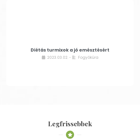
Diétás turmixok a jó emésztésért
2023.03.02.
Fogyókúra
•
Legfrissebbek