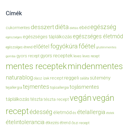
Címék
diéta
egészség
desszert
ebéd
cukormentes
diétás
egészséges életmód
egészséges táplálkozás
egészséges
főétel
fogyókúra
előétel
egészséges étrend
gluténmentes
gyors receptek
gyors recept
leves
leves recept
gomba
mentes receptek
mindenmentes
naturablog
reggeli
sütemény
recept
olasz ízek
saláta
tejmentes
tojásmentes
tejallergia
tojásallergia
vegán
vegán
táplálkozás
tészta
tészta recept
recept
édesség
ételallergia
életmód
és
ételek
ételintolerancia
étkezés
étrend
őszi recept