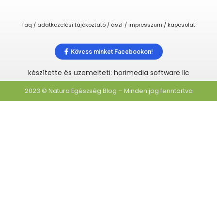
faq / adatkezelési tájékoztató / ászf / impresszum / kapcsolat
Kövess minket Facebookon!
készítette és üzemelteti: horimedia software llc
2023 © Natura Egészség Blog – Minden jog fenntartva