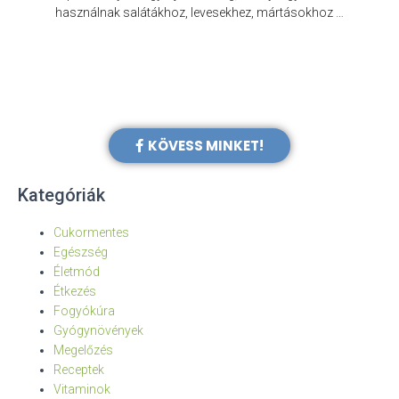
e
használnak salátákhoz, levesekhez, mártásokhoz …
KÖVESS MINKET!
Kategóriák
Cukormentes
Egészség
Életmód
Étkezés
Fogyókúra
Gyógynövények
Megelőzés
Receptek
Vitaminok