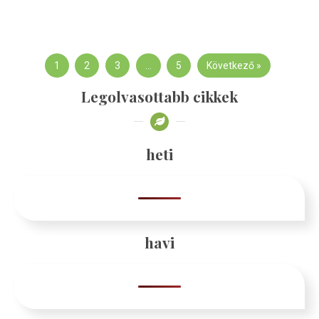
1
2
3
…
5
Következő »
Legolvasottabb cikkek
heti
havi