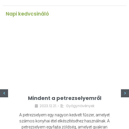
Napi kedvcsináló
z
Mindent a petrezselyemről
2023.12.21.
Gyógynövények
•
A petrezselyem egy nagyon kedvelt fűszer, amelyet
számos konyhai étel elkészítéséhez használnak. A
petrezselyem egyfajta zöldség, amelyet gyakran