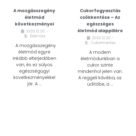
A mozgásszegény
Cukorfogyasztás
életmód
csökkentése – Az
következményei
egészséges
életmód alappillére
2023.12.20.
•
Életmód
2023.12.20.
•
Cukormentes
A mozgásszegény
életmód egyre
A modern
inkább elterjedőben
életmódunkban a
van, és ez súlyos
cukor szinte
egészségügyi
mindenhol jelen van.
következményekkel
A reggeli kávéba, az
jár. A …
üdítőbe, a …