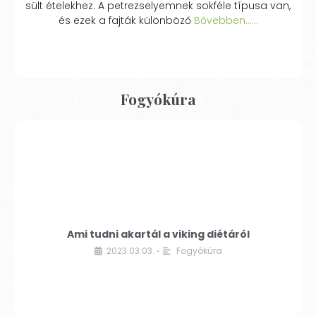
sült ételekhez. A petrezselyemnek sokféle típusa van,
és ezek a fajták különböző
Bővebben...…
Fogyókúra
Ami tudni akartál a viking diétáról
2023.03.03.
Fogyókúra
•