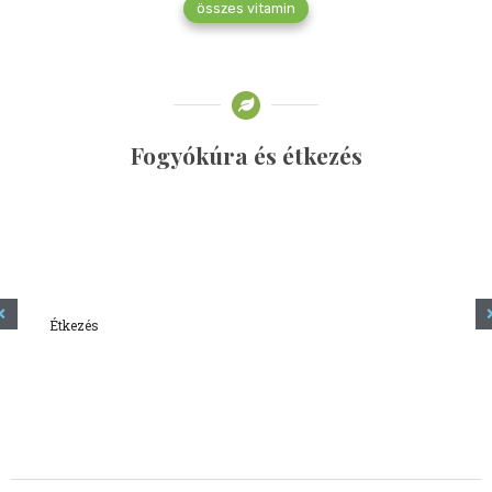
összes vitamin
Fogyókúra és étkezés
Étkezés
Minden amit tudni szeretnél a kefírről
2023.12.21.