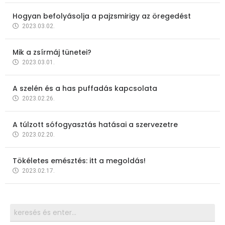
Hogyan befolyásolja a pajzsmirigy az öregedést
2023.03.02.
Mik a zsírmáj tünetei?
2023.03.01.
A szelén és a has puffadás kapcsolata
2023.02.26.
A túlzott sófogyasztás hatásai a szervezetre
2023.02.20.
Tökéletes emésztés: itt a megoldás!
2023.02.17.