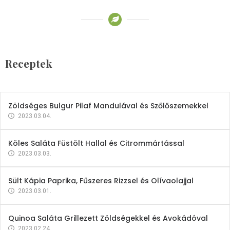
Receptek
Brokkoli- és Kukoricakrémleves
Tojásfehérjével
Receptek
2023.03.06.
Zöldséges Bulgur Pilaf Mandulával és Szőlőszemekkel
2023.03.04.
Köles Saláta Füstölt Hallal és Citrommártással
2023.03.03.
Sült Kápia Paprika, Fűszeres Rizzsel és Olívaolajjal
2023.03.01.
Quinoa Saláta Grillezett Zöldségekkel és Avokádóval
2023.02.24.