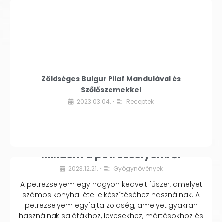
Zöldséges Bulgur Pilaf Mandulával és
Szőlőszemekkel
2023.03.04.
Receptek
•
Mindent a petrezselyemről
2023.12.21.
Gyógynövények
•
A petrezselyem egy nagyon kedvelt fűszer, amelyet
számos konyhai étel elkészítéséhez használnak. A
petrezselyem egyfajta zöldség, amelyet gyakran
használnak salátákhoz, levesekhez, mártásokhoz és