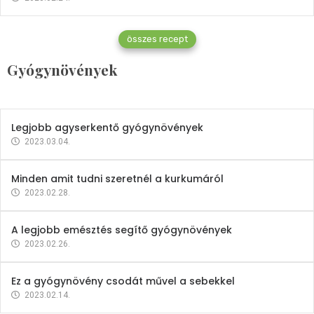
Gyógynövények
összes recept
Mindent a petrezselyemről
Gyógynövények
2023.12.21.
Legjobb agyserkentő gyógynövények
2023.03.04.
Minden amit tudni szeretnél a kurkumáról
2023.02.28.
A legjobb emésztés segítő gyógynövények
2023.02.26.
Ez a gyógynövény csodát művel a sebekkel
2023.02.14.
Vitaminok