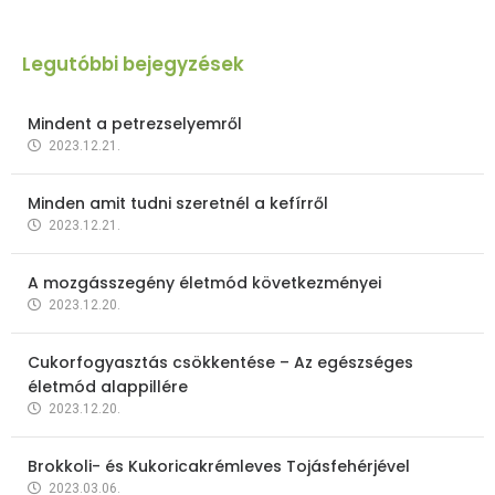
Legutóbbi bejegyzések
Mindent a petrezselyemről
2023.12.21.
Minden amit tudni szeretnél a kefírről
2023.12.21.
A mozgásszegény életmód következményei
2023.12.20.
Cukorfogyasztás csökkentése – Az egészséges
életmód alappillére
2023.12.20.
Brokkoli- és Kukoricakrémleves Tojásfehérjével
2023.03.06.