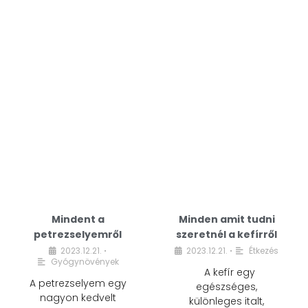
Mindent a
Minden amit tudni
petrezselyemről
szeretnél a kefírről
2023.12.21.
2023.12.21.
Étkezés
•
•
Gyógynövények
A kefír egy
A petrezselyem egy
egészséges,
nagyon kedvelt
különleges italt,