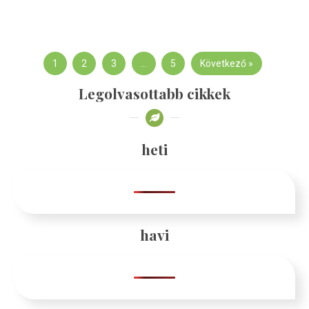
1
2
3
…
5
Következő »
Legolvasottabb cikkek
heti
havi