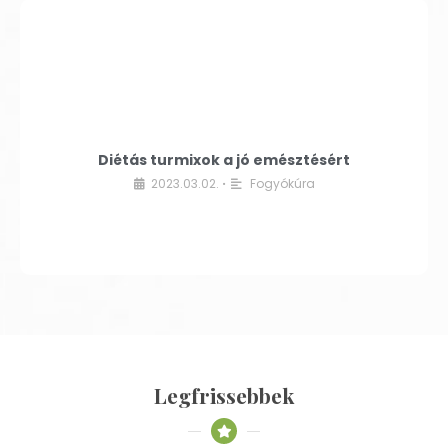
Diétás turmixok a jó emésztésért
2023.03.02.
Fogyókúra
•
Legfrissebbek