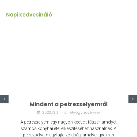
Napi kedvcsináló
z
Mindent a petrezselyemről
2023.12.21.
Gyógynövények
•
A petrezselyem egy nagyon kedvelt fűszer, amelyet
számos konyhai étel elkészítéséhez használnak. A
petrezselyem egyfajta zöldség, amelyet gyakran