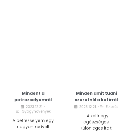
Mindent a
Minden amit tudni
petrezselyemről
szeretnél a kefírről
2023.12.21.
2023.12.21.
Étkezés
•
•
Gyógynövények
A kefír egy
A petrezselyem egy
egészséges,
nagyon kedvelt
különleges italt,