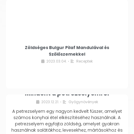
Zöldséges Bulgur Pilaf Mandulával és
Szőlőszemekkel
2023.03.04.
Receptek
•
Mindent a petrezselyemről
2023.12.21.
Gyógynövények
•
A petrezselyem egy nagyon kedvelt fűszer, amelyet
számos konyhai étel elkészítéséhez használnak. A
petrezselyem egyfajta zöldség, amelyet gyakran
használnak salátákhoz, levesekhez, mártásokhoz és