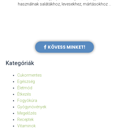
e
használnak salátákhoz, levesekhez, mártásokhoz …
KÖVESS MINKET!
Kategóriák
Cukormentes
Egészség
Életmód
Étkezés
Fogyókúra
Gyógynövények
Megelőzés
Receptek
Vitaminok