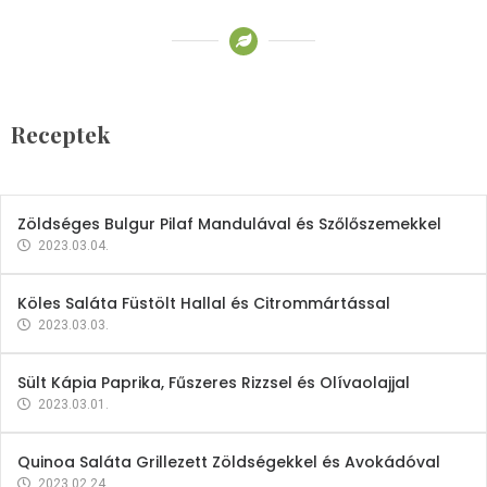
Receptek
Brokkoli- és Kukoricakrémleves
Tojásfehérjével
Receptek
2023.03.06.
Zöldséges Bulgur Pilaf Mandulával és Szőlőszemekkel
2023.03.04.
Köles Saláta Füstölt Hallal és Citrommártással
2023.03.03.
Sült Kápia Paprika, Fűszeres Rizzsel és Olívaolajjal
2023.03.01.
Quinoa Saláta Grillezett Zöldségekkel és Avokádóval
2023.02.24.