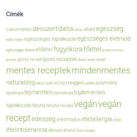
Címék
diéta
egészség
desszert
ebéd
cukormentes
diétás
egészséges életmód
egészséges táplálkozás
egészséges
főétel
fogyókúra
előétel
egészséges étrend
gluténmentes
gyors receptek
gyors recept
leves
leves recept
gomba
mentes receptek
mindenmentes
naturablog
reggeli
sütemény
recept
olasz ízek
saláta
tejmentes
tojásmentes
tejallergia
tojásallergia
vegán
vegán
táplálkozás
tészta
tészta recept
recept
édesség
ételallergia
életmód
és
ételek
ételintolerancia
étkezés
étrend
őszi recept