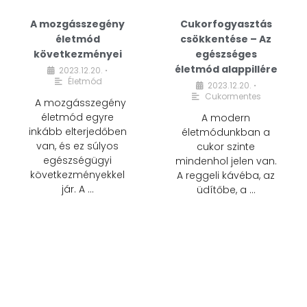
A mozgásszegény
Cukorfogyasztás
életmód
csökkentése – Az
következményei
egészséges
életmód alappillére
2023.12.20.
•
Életmód
2023.12.20.
•
Cukormentes
A mozgásszegény
életmód egyre
A modern
inkább elterjedőben
életmódunkban a
van, és ez súlyos
cukor szinte
egészségügyi
mindenhol jelen van.
következményekkel
A reggeli kávéba, az
jár. A …
üdítőbe, a …