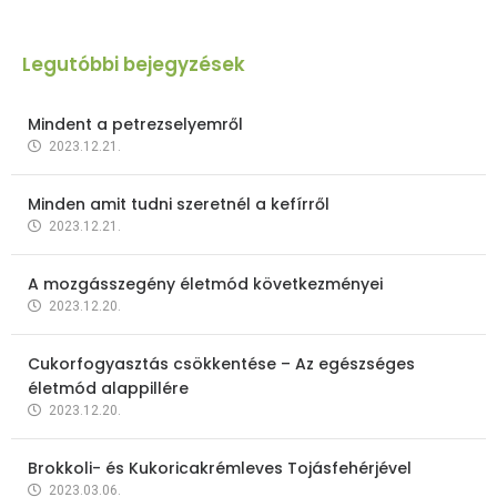
Legutóbbi bejegyzések
Mindent a petrezselyemről
2023.12.21.
Minden amit tudni szeretnél a kefírről
2023.12.21.
A mozgásszegény életmód következményei
2023.12.20.
Cukorfogyasztás csökkentése – Az egészséges
életmód alappillére
2023.12.20.
Brokkoli- és Kukoricakrémleves Tojásfehérjével
2023.03.06.