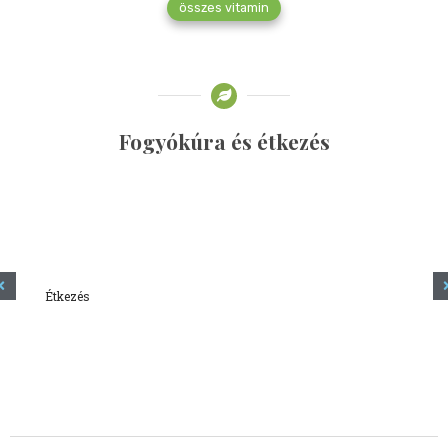
összes vitamin
Fogyókúra és étkezés
Étkezés
Minden amit tudni szeretnél a kefírről
2023.12.21.