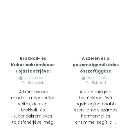
Brokkoli- és
A szelén és a
Kukoricakrémleves
pajzsmirigyműködés
Tojásfehérjével
összefüggése
2023.03.06.
2023.03.06.
•
•
Receptek
Életmód
A krémlevesek
A pajzsmirigy a
mindig is népszerűek
testünkben lévő
voltak, de ez a
egyik legfontosabb
brokkoli- és
szerv, amely számos
kukoricakrémleves
hormonnal és
tojásfehérjével még
enzimmel segíti a …
…