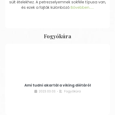
sült ételekhez. A petrezselyemnek sokféle típusa van,
és ezek a fajták különböző
Bővebben...…
Fogyókúra
Ami tudni akartál a viking diétáról
2023.03.03.
Fogyókúra
•