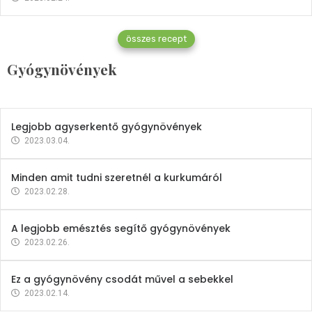
Gyógynövények
összes recept
Mindent a petrezselyemről
Gyógynövények
2023.12.21.
Legjobb agyserkentő gyógynövények
2023.03.04.
Minden amit tudni szeretnél a kurkumáról
2023.02.28.
A legjobb emésztés segítő gyógynövények
2023.02.26.
Ez a gyógynövény csodát művel a sebekkel
2023.02.14.
Vitaminok