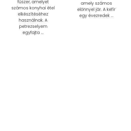
fűszer, amelyet
amely számos
számos konyhai étel
előnnyel jár. A kefír
elkészítéséhez
egy évezredek …
használnak. A
petrezselyem
egyfajta …