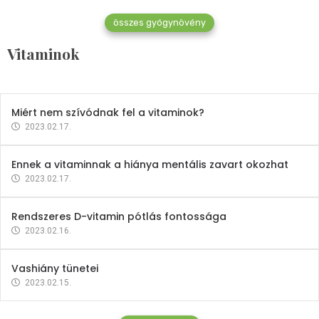
összes gyógynövény
Mindent a B-12 vitaminról
Vitaminok
2023.02.27.
Miért nem szívódnak fel a vitaminok?
2023.02.17.
Ennek a vitaminnak a hiánya mentális zavart okozhat
2023.02.17.
Rendszeres D-vitamin pótlás fontossága
2023.02.16.
Vashiány tünetei
2023.02.15.