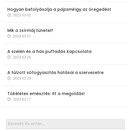
Hogyan befolyásolja a pajzsmirigy az öregedést
2023.03.02.
Mik a zsírmáj tünetei?
2023.03.01.
A szelén és a has puffadás kapcsolata
2023.02.26.
A túlzott sófogyasztás hatásai a szervezetre
2023.02.20.
Tökéletes emésztés: itt a megoldás!
2023.02.17.