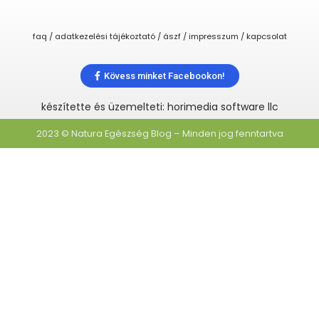
faq / adatkezelési tájékoztató / ászf / impresszum / kapcsolat
Kövess minket Facebookon!
készítette és üzemelteti: horimedia software llc
2023 © Natura Egészség Blog – Minden jog fenntartva