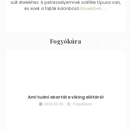
sült ételekhez. A petrezselyemnek sokféle típusa van,
és ezek a fajták különböző
Bővebben...…
Fogyókúra
Ami tudni akartál a viking diétáról
2023.03.03.
Fogyókúra
•