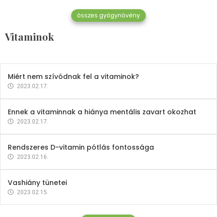
összes gyógynövény
Mindent a B-12 vitaminról
Vitaminok
2023.02.27.
Miért nem szívódnak fel a vitaminok?
2023.02.17.
Ennek a vitaminnak a hiánya mentális zavart okozhat
2023.02.17.
Rendszeres D-vitamin pótlás fontossága
2023.02.16.
Vashiány tünetei
2023.02.15.