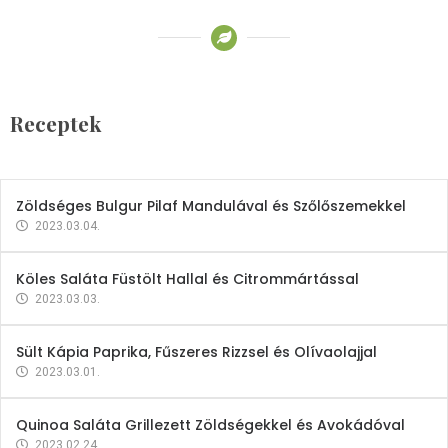
Receptek
Brokkoli- és Kukoricakrémleves
Tojásfehérjével
Receptek
2023.03.06.
Zöldséges Bulgur Pilaf Mandulával és Szőlőszemekkel
2023.03.04.
Köles Saláta Füstölt Hallal és Citrommártással
2023.03.03.
Sült Kápia Paprika, Fűszeres Rizzsel és Olívaolajjal
2023.03.01.
Quinoa Saláta Grillezett Zöldségekkel és Avokádóval
2023.02.24.