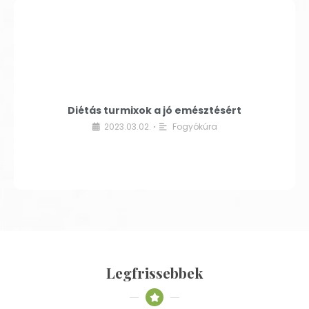
Diétás turmixok a jó emésztésért
2023.03.02.
Fogyókúra
•
Legfrissebbek