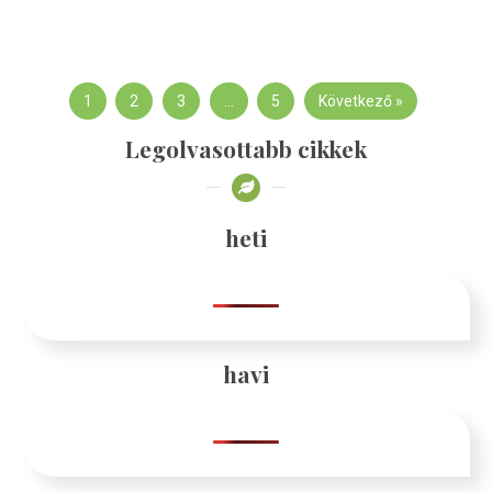
1
2
3
…
5
Következő »
Legolvasottabb cikkek
heti
havi