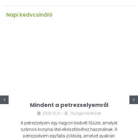
Napi kedvcsináló
z
Mindent a petrezselyemről
2023.12.21.
Gyógynövények
•
A petrezselyem egy nagyon kedvelt fűszer, amelyet
számos konyhai étel elkészítéséhez használnak. A
petrezselyem egyfajta zöldség, amelyet gyakran