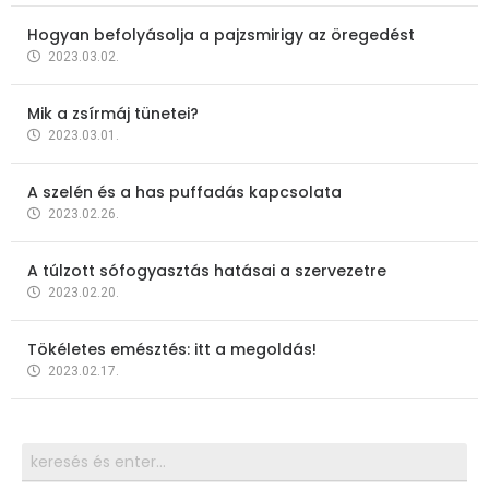
Hogyan befolyásolja a pajzsmirigy az öregedést
2023.03.02.
Mik a zsírmáj tünetei?
2023.03.01.
A szelén és a has puffadás kapcsolata
2023.02.26.
A túlzott sófogyasztás hatásai a szervezetre
2023.02.20.
Tökéletes emésztés: itt a megoldás!
2023.02.17.