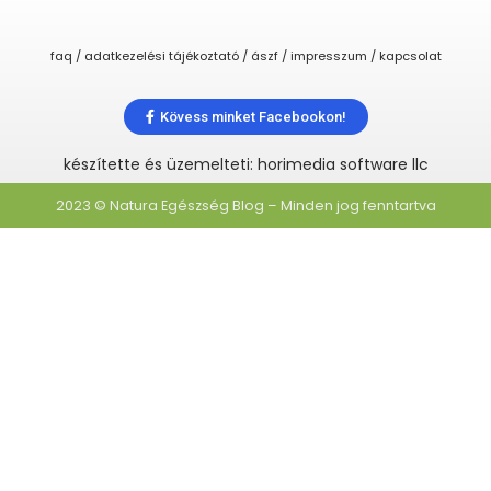
faq / adatkezelési tájékoztató / ászf / impresszum / kapcsolat
Kövess minket Facebookon!
készítette és üzemelteti: horimedia software llc
2023 © Natura Egészség Blog – Minden jog fenntartva