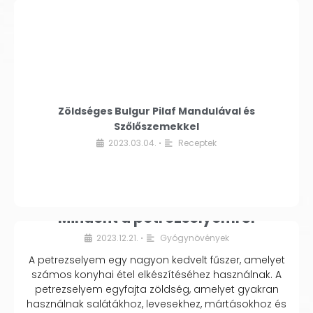
Zöldséges Bulgur Pilaf Mandulával és
Szőlőszemekkel
2023.03.04.
Receptek
•
Mindent a petrezselyemről
2023.12.21.
Gyógynövények
•
A petrezselyem egy nagyon kedvelt fűszer, amelyet
számos konyhai étel elkészítéséhez használnak. A
petrezselyem egyfajta zöldség, amelyet gyakran
használnak salátákhoz, levesekhez, mártásokhoz és