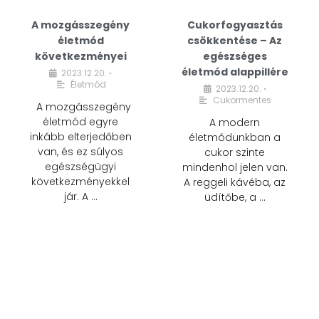
A mozgásszegény
Cukorfogyasztás
életmód
csökkentése – Az
következményei
egészséges
életmód alappillére
2023.12.20.
•
Életmód
2023.12.20.
•
Cukormentes
A mozgásszegény
életmód egyre
A modern
inkább elterjedőben
életmódunkban a
van, és ez súlyos
cukor szinte
egészségügyi
mindenhol jelen van.
következményekkel
A reggeli kávéba, az
jár. A …
üdítőbe, a …