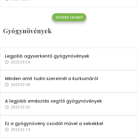
Gyógynövények
összes recept
Mindent a petrezselyemről
Gyógynövények
2023.12.21.
Legjobb agyserkentő gyógynövények
2023.03.04.
Minden amit tudni szeretnél a kurkumáról
2023.02.28.
A legjobb emésztés segítő gyógynövények
2023.02.26.
Ez a gyógynövény csodát művel a sebekkel
2023.02.14.
Vitaminok