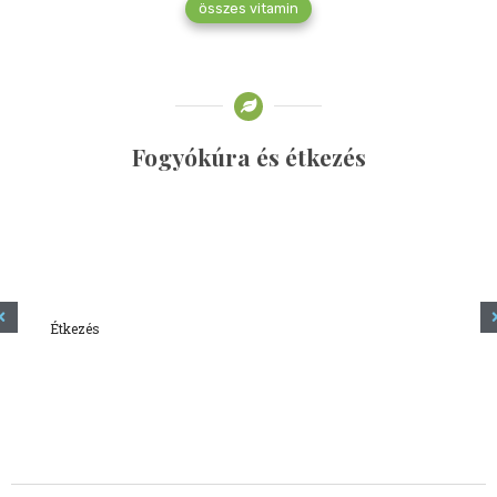
összes vitamin
Fogyókúra és étkezés
Étkezés
Minden amit tudni szeretnél a kefírről
2023.12.21.