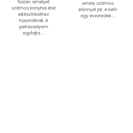
fűszer, amelyet
amely számos
számos konyhai étel
előnnyel jár. A kefír
elkészítéséhez
egy évezredek …
használnak. A
petrezselyem
egyfajta …