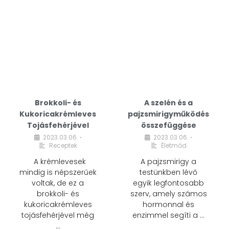
Brokkoli- és
A szelén és a
Kukoricakrémleves
pajzsmirigyműködés
Tojásfehérjével
összefüggése
2023.03.06.
2023.03.06.
•
•
Receptek
Életmód
A krémlevesek
A pajzsmirigy a
mindig is népszerűek
testünkben lévő
voltak, de ez a
egyik legfontosabb
brokkoli- és
szerv, amely számos
kukoricakrémleves
hormonnal és
tojásfehérjével még
enzimmel segíti a …
…