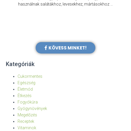
e
használnak salátákhoz, levesekhez, mártásokhoz …
KÖVESS MINKET!
Kategóriák
Cukormentes
Egészség
Életmód
Étkezés
Fogyókúra
Gyógynövények
Megelőzés
Receptek
Vitaminok