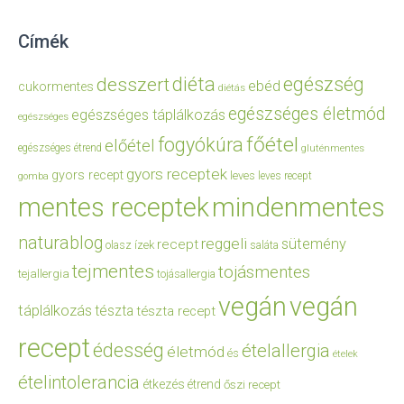
Címék
diéta
egészség
desszert
ebéd
cukormentes
diétás
egészséges életmód
egészséges táplálkozás
egészséges
főétel
fogyókúra
előétel
egészséges étrend
gluténmentes
gyors receptek
gyors recept
leves
leves recept
gomba
mentes receptek
mindenmentes
naturablog
reggeli
sütemény
recept
olasz ízek
saláta
tejmentes
tojásmentes
tejallergia
tojásallergia
vegán
vegán
táplálkozás
tészta
tészta recept
recept
édesség
ételallergia
életmód
és
ételek
ételintolerancia
étkezés
étrend
őszi recept