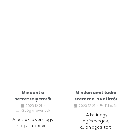
Mindent a
Minden amit tudni
petrezselyemről
szeretnél a kefírről
2023.12.21.
2023.12.21.
Étkezés
•
•
Gyógynövények
A kefír egy
A petrezselyem egy
egészséges,
nagyon kedvelt
különleges italt,