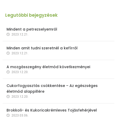
Legutóbbi bejegyzések
Mindent a petrezselyemről
2023.12.21.
Minden amit tudni szeretnél a kefírről
2023.12.21.
A mozgásszegény életmód következményei
2023.12.20.
Cukorfogyasztás csökkentése – Az egészséges
életmód alappillére
2023.12.20.
Brokkoli- és Kukoricakrémleves Tojásfehérjével
2023.03.06.