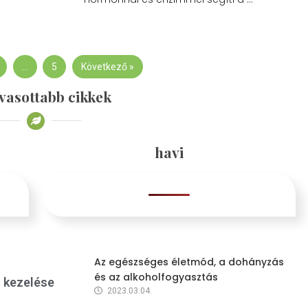
…
5
Következő »
vasottabb cikkek
havi
Az egészséges életmód, a dohányzás
és az alkoholfogyasztás
s kezelése
2023.03.04.