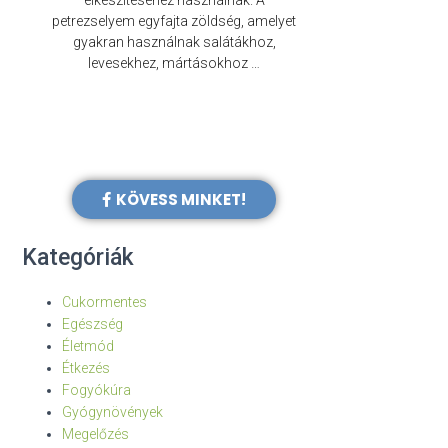
elkészítéséhez használnak. A
évezredek óta f
petrezselyem egyfajta zöldség, amelyet
legkülönb
gyakran használnak salátákhoz,
levesekhez, mártásokhoz …
KÖVESS MINKET!
Kategóriák
Cukormentes
Egészség
Életmód
Étkezés
Fogyókúra
Gyógynövények
Megelőzés