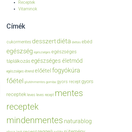
Receptek
Vitaminok
Címék
diéta
desszert
ebéd
cukormentes
diétás
egészség
egészséges
egészséges
egészséges életmód
táplálkozás
fogyókúra
előétel
egészséges étrend
főétel
gyors
gyors recept
gluténmentes
gomba
mentes
receptek
leves
leves recept
receptek
mindenmentes
naturablog
reggeli
sütemény
recept
olasz ízek