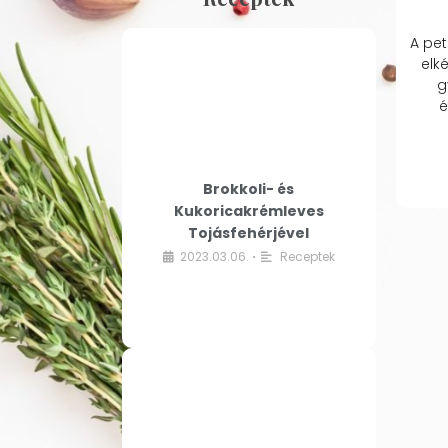
A pet
elk
g
é
Brokkoli- és
Kukoricakrémleves
Tojásfehérjével
2023.03.06.
Receptek
•