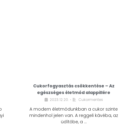
Cukorfogyasztás csökkentése – Az
egészséges életmód alappillére
Cukorfogyasztás
2023.12.20.
Cukormentes
•
csökkentése – Az
b
A modern életmódunkban a cukor szinte
egészséges életmód
yi
mindenhol jelen van. A reggeli kávéba, az
alappillére
üdítőbe, a …
2023.12.20.
Cukormentes
•