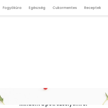
Fogyókúra
Egészség
Cukormentes
Receptek
Mindent a petrezselyemről