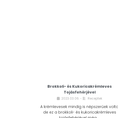
Brokkoli- és Kukoricakrémleves
Tojásfehérjével
2023.03.06.
Receptek
•
A krémlevesek mindig is népszerűek volta
de ez a brokkoli- és kukoricakrémleves
tojásfehérjével még …