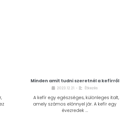
Minden amit tudni szeretnél a kefírről
2023.12.21.
Étkezés
•
,
A kefír egy egészséges, különleges italt,
ez
amely számos előnnyel jár. A kefír egy
évezredek …