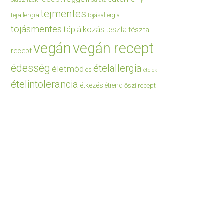
saláta
tejmentes
tejallergia
tojásallergia
tojásmentes
táplálkozás
tészta
tészta
vegán
vegán recept
recept
édesség
ételallergia
életmód
és
ételek
ételintolerancia
étkezés
étrend
őszi recept