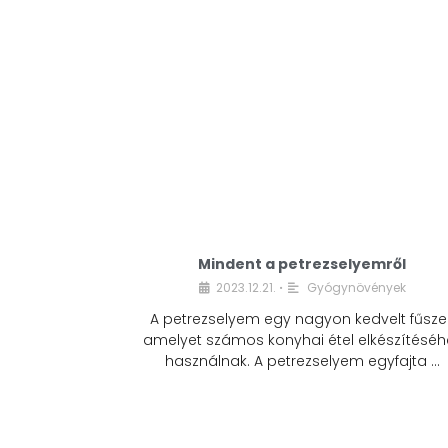
Mindent a petrezselyemről
2023.12.21.
Gyógynövények
•
A petrezselyem egy nagyon kedvelt fűszer
amelyet számos konyhai étel elkészítéséh
használnak. A petrezselyem egyfajta …