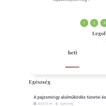
1
2
3
Legol
heti
Egészség
A pajzsmirigy alulműködés tünetei é
2023.03.06.
Egészség
•