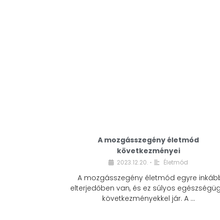
A mozgásszegény életmód
következményei
2023.12.20.
Életmód
•
A mozgásszegény életmód egyre inkáb
elterjedőben van, és ez súlyos egészségüg
következményekkel jár. A …