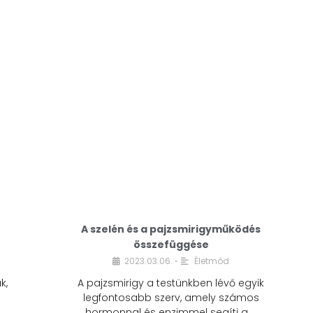
A modern életmódunkban a cukor szinte
mindenhol jelen van. A reggeli kávéba, az
üdítőbe, a desszertekbe és még sok más
élelmiszerbe is …
A szelén és a pajzsmirigyműködés
összefüggése
2023.03.06.
Életmód
•
k,
A pajzsmirigy a testünkben lévő egyik
legfontosabb szerv, amely számos
hormonnal és enzimmel segíti a …