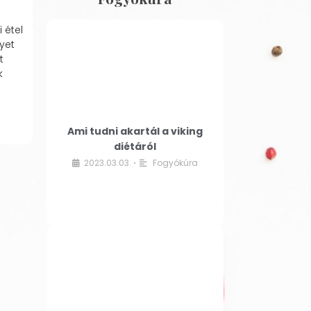
 étel
yet
t
k
Ami tudni akartál a viking
diétáról
2023.03.03.
Fogyókúra
•