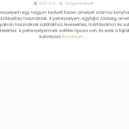
2023.12.21.
Gyógynövények
•
rezselyem egy nagyon kedvelt fűszer, amelyet számos konyhai
észítéséhez használnak. A petrezselyem egyfajta zöldség, amel
yakran használnak salátákhoz, levesekhez, mártásokhoz és sül
telekhez. A petrezselyemnek sokféle típusa van, és ezek a fajtá
különböző
Bővebben...…