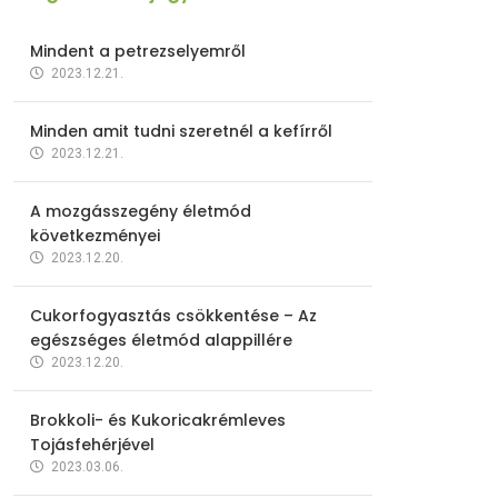
Mindent a petrezselyemről
2023.12.21.
Minden amit tudni szeretnél a kefírről
2023.12.21.
A mozgásszegény életmód
következményei
2023.12.20.
Cukorfogyasztás csökkentése – Az
egészséges életmód alappillére
2023.12.20.
Brokkoli- és Kukoricakrémleves
Tojásfehérjével
2023.03.06.