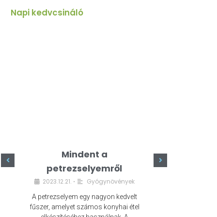
Napi kedvcsináló
Mindent a
Minde
petrezselyemről
szeret
2023.12.21.
Gyógynövények
2023.
•
A petrezselyem egy nagyon kedvelt
A kefír egy egé
fűszer, amelyet számos konyhai étel
amely számos e