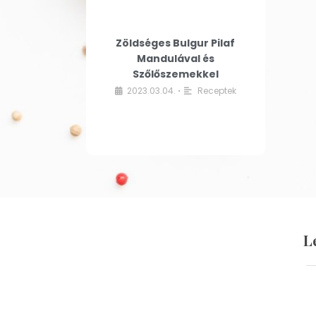
Zöldséges Bulgur Pilaf
Mandulával és
Szőlőszemekkel
2023.03.04.
Receptek
•
L