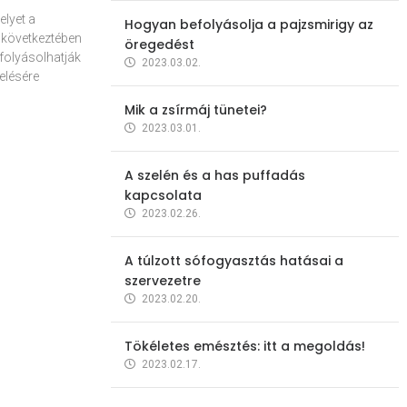
elyet a
Hogyan befolyásolja a pajzsmirigy az
 következtében
öregedést
folyásolhatják
2023.03.02.
elésére
Mik a zsírmáj tünetei?
2023.03.01.
A szelén és a has puffadás
kapcsolata
2023.02.26.
A túlzott sófogyasztás hatásai a
szervezetre
2023.02.20.
Tökéletes emésztés: itt a megoldás!
2023.02.17.