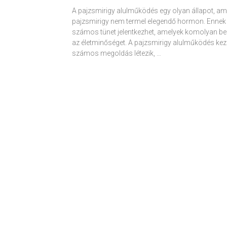
A pajzsmirigy alulműködés egy olyan állapot, am
pajzsmirigy nem termel elegendő hormon. Ennek
számos tünet jelentkezhet, amelyek komolyan be
az életminőséget. A pajzsmirigy alulműködés kez
számos megoldás létezik, …
Receptek