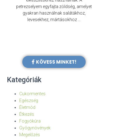
elkészítéséhez használnak. A
évezredek óta f
petrezselyem egyfajta zöldség, amelyet
legkülönb
gyakran használnak salátákhoz,
levesekhez, mártásokhoz …
KÖVESS MINKET!
Kategóriák
Cukormentes
Egészség
Életmód
Étkezés
Fogyókúra
Gyógynövények
Megelőzés