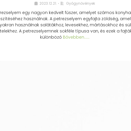
2023.12.21.
Gyógynövények
•
rezselyem egy nagyon kedvelt fűszer, amelyet számos konyhai
észítéséhez használnak. A petrezselyem egyfajta zöldség, amel
yakran használnak salátákhoz, levesekhez, mártásokhoz és sül
telekhez. A petrezselyemnek sokféle típusa van, és ezek a fajtá
különböző
Bővebben...…