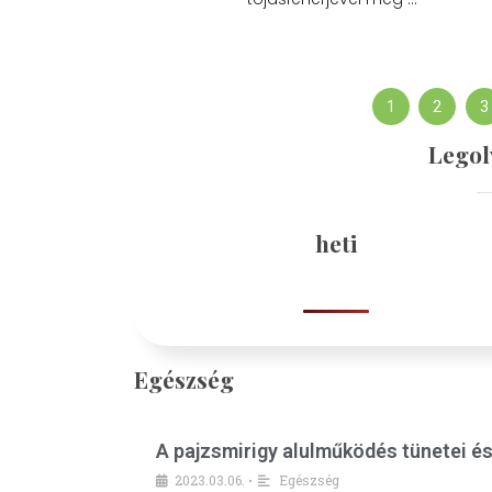
1
2
3
Legol
heti
Egészség
A pajzsmirigy alulműködés tünetei é
2023.03.06.
Egészség
•