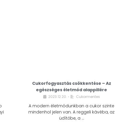
Cukorfogyasztás csökkentése – Az
egészséges életmód alappillére
Cukorfogyasztás
2023.12.20.
Cukormentes
•
csökkentése – Az
b
A modern életmódunkban a cukor szinte
egészséges életmód
yi
mindenhol jelen van. A reggeli kávéba, az
alappillére
üdítőbe, a …
2023.12.20.
Cukormentes
•