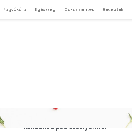
Fogyókúra
Egészség
Cukormentes
Receptek
Mindent a petrezselyemről