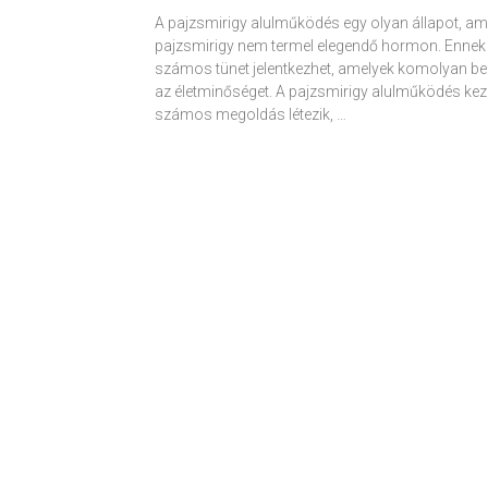
A pajzsmirigy alulműködés egy olyan állapot, am
pajzsmirigy nem termel elegendő hormon. Ennek
számos tünet jelentkezhet, amelyek komolyan be
az életminőséget. A pajzsmirigy alulműködés kez
számos megoldás létezik, …
Receptek