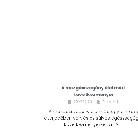
A mozgásszegény életmód
következményei
2023.12.20.
Életmód
•
A mozgásszegény életmód egyre inkáb
elterjedőben van, és ez súlyos egészségüg
következményekkel jár. A …