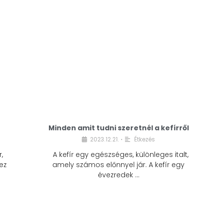
Minden amit tudni szeretnél a kefírről
2023.12.21.
Étkezés
•
,
A kefír egy egészséges, különleges italt,
ez
amely számos előnnyel jár. A kefír egy
évezredek …