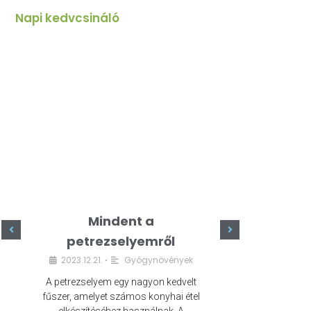
Napi kedvcsináló
Mindent a
Minde
petrezselyemről
szeret
2023.12.21.
Gyógynövények
2023.
•
A petrezselyem egy nagyon kedvelt
A kefír egy egé
fűszer, amelyet számos konyhai étel
amely számos e