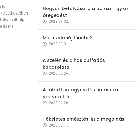
elyet a
Hogyan befolyásolja a pajzsmirigy az
 következtében
öregedést
folyásolhatják
2023.03.02.
elésére
Mik a zsírmáj tünetei?
2023.03.01.
A szelén és a has puffadás
kapcsolata
2023.02.26.
A túlzott sófogyasztás hatásai a
szervezetre
2023.02.20.
Tökéletes emésztés: itt a megoldás!
2023.02.17.