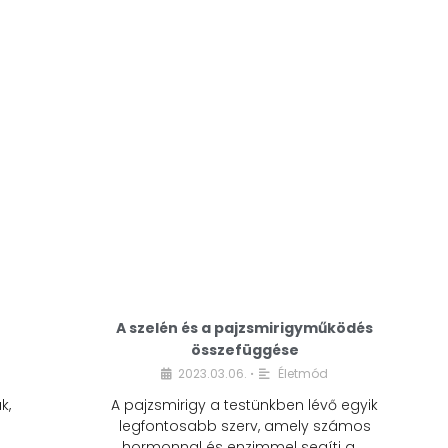
A modern életmódunkban a cukor szinte
mindenhol jelen van. A reggeli kávéba, az
üdítőbe, a desszertekbe és még sok más
élelmiszerbe is …
A szelén és a pajzsmirigyműködés
összefüggése
2023.03.06.
Életmód
•
k,
A pajzsmirigy a testünkben lévő egyik
legfontosabb szerv, amely számos
hormonnal és enzimmel segíti a …