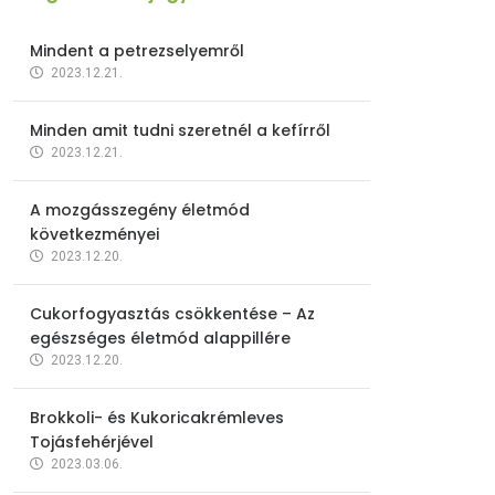
Mindent a petrezselyemről
2023.12.21.
Minden amit tudni szeretnél a kefírről
2023.12.21.
A mozgásszegény életmód
következményei
2023.12.20.
Cukorfogyasztás csökkentése – Az
egészséges életmód alappillére
2023.12.20.
Brokkoli- és Kukoricakrémleves
Tojásfehérjével
2023.03.06.