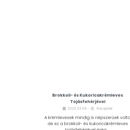
Brokkoli- és Kukoricakrémleves
Tojásfehérjével
2023.03.06.
Receptek
•
A krémlevesek mindig is népszerűek volta
de ez a brokkoli- és kukoricakrémleves
tojásfehérjével még …