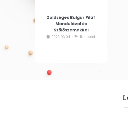
Zöldséges Bulgur Pilaf
Mandulával és
Szőlőszemekkel
2023.03.04.
Receptek
•
L