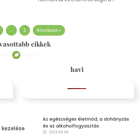
…
5
Következő »
vasottabb cikkek
havi
Az egészséges életmód, a dohányzás
és az alkoholfogyasztás
s kezelése
2023.03.04.