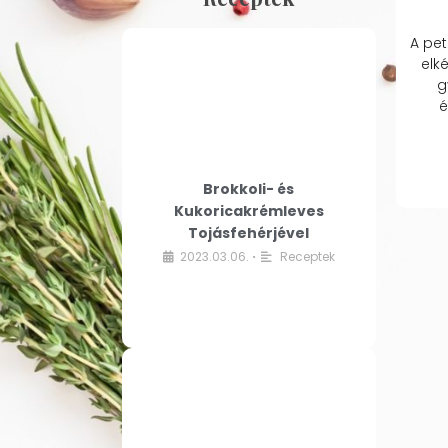
A pet
elk
g
é
Brokkoli- és
Kukoricakrémleves
Tojásfehérjével
2023.03.06.
Receptek
•