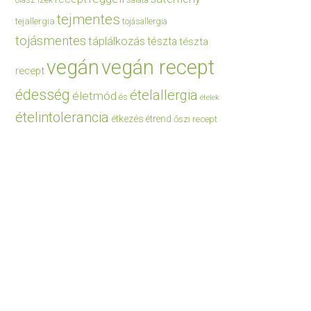
saláta
tejmentes
tejallergia
tojásallergia
tojásmentes
táplálkozás
tészta
tészta
vegán
vegán recept
recept
édesség
ételallergia
életmód
és
ételek
ételintolerancia
étkezés
étrend
őszi recept