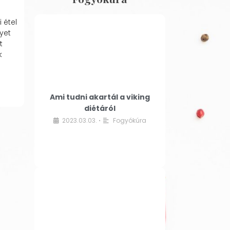
 étel
yet
t
k
Ami tudni akartál a viking
diétáról
2023.03.03.
Fogyókúra
•