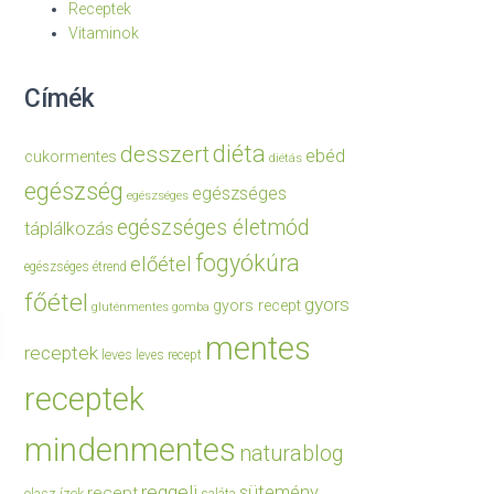
Receptek
Vitaminok
Címék
diéta
desszert
ebéd
cukormentes
diétás
egészség
egészséges
egészséges
egészséges életmód
táplálkozás
fogyókúra
előétel
egészséges étrend
főétel
gyors
gyors recept
gluténmentes
gomba
mentes
receptek
leves
leves recept
receptek
mindenmentes
naturablog
reggeli
sütemény
recept
olasz ízek