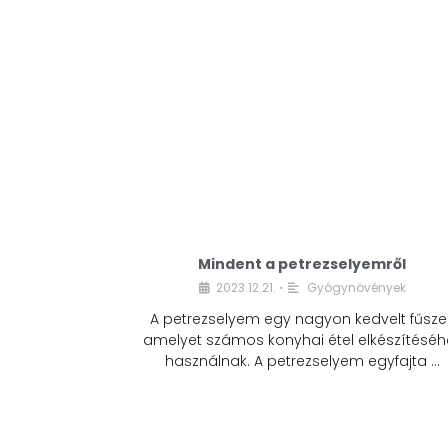
Mindent a petrezselyemről
2023.12.21.
Gyógynövények
•
A petrezselyem egy nagyon kedvelt fűszer
amelyet számos konyhai étel elkészítéséh
használnak. A petrezselyem egyfajta …