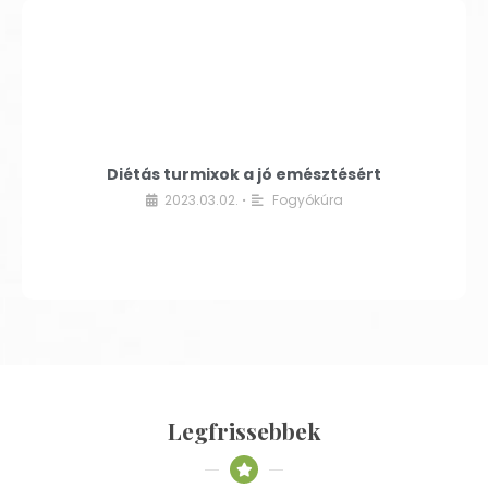
Diétás turmixok a jó emésztésért
2023.03.02.
Fogyókúra
•
Legfrissebbek