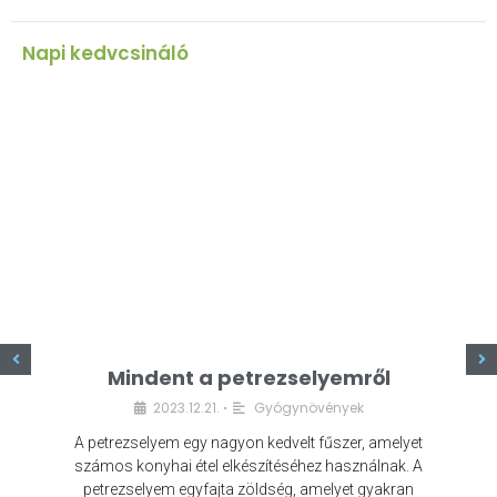
Napi kedvcsináló
z
Mindent a petrezselyemről
2023.12.21.
Gyógynövények
•
A petrezselyem egy nagyon kedvelt fűszer, amelyet
számos konyhai étel elkészítéséhez használnak. A
petrezselyem egyfajta zöldség, amelyet gyakran