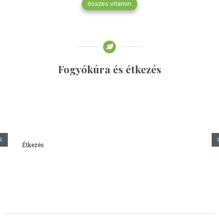
összes vitamin
Fogyókúra és étkezés
Étkezés
Minden amit tudni szeretnél a kefírről
2023.12.21.