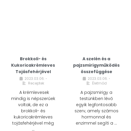
Brokkoli- és
A szelén és a
Kukoricakrémleves
pajzsmirigyműködés
Tojásfehérjével
összefüggése
2023.03.06.
2023.03.06.
•
•
Receptek
Életmód
A krémlevesek
A pajzsmirigy a
mindig is népszerűek
testünkben lévő
voltak, de ez a
egyik legfontosabb
brokkoli- és
szerv, amely számos
kukoricakrémleves
hormonnal és
tojásfehérjével még
enzimmel segíti a …
…