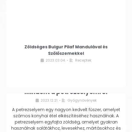
Zöldséges Bulgur Pilaf Mandulával és
Szőlőszemekkel
2023.03.04.
Receptek
•
Mindent a petrezselyemről
2023.12.21.
Gyógynövények
•
A petrezselyem egy nagyon kedvelt fűszer, amelyet
számos konyhai étel elkészítéséhez használnak. A
petrezselyem egyfajta zöldség, amelyet gyakran
használnak salátákhoz, levesekhez, mártásokhoz és