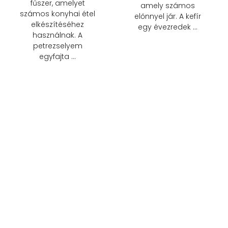
fűszer, amelyet
amely számos
számos konyhai étel
előnnyel jár. A kefír
elkészítéséhez
egy évezredek …
használnak. A
petrezselyem
egyfajta …