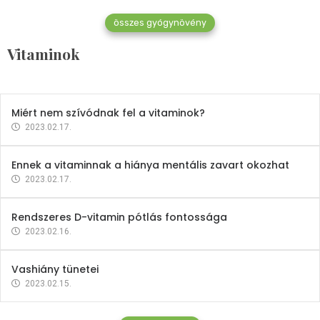
összes gyógynövény
Mindent a B-12 vitaminról
Vitaminok
2023.02.27.
Miért nem szívódnak fel a vitaminok?
2023.02.17.
Ennek a vitaminnak a hiánya mentális zavart okozhat
2023.02.17.
Rendszeres D-vitamin pótlás fontossága
2023.02.16.
Vashiány tünetei
2023.02.15.