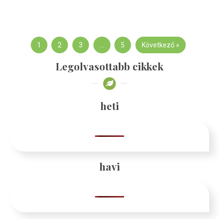
1
2
3
…
5
Következő »
Legolvasottabb cikkek
heti
havi