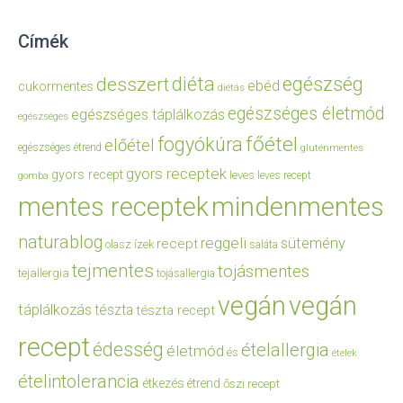
Címék
diéta
egészség
desszert
ebéd
cukormentes
diétás
egészséges életmód
egészséges táplálkozás
egészséges
főétel
fogyókúra
előétel
egészséges étrend
gluténmentes
gyors receptek
gyors recept
leves
leves recept
gomba
mentes receptek
mindenmentes
naturablog
reggeli
sütemény
recept
olasz ízek
saláta
tejmentes
tojásmentes
tejallergia
tojásallergia
vegán
vegán
táplálkozás
tészta
tészta recept
recept
édesség
ételallergia
életmód
és
ételek
ételintolerancia
étkezés
étrend
őszi recept