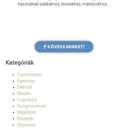
e
használnak salátákhoz, levesekhez, mártásokhoz …
KÖVESS MINKET!
Kategóriák
Cukormentes
Egészség
Életmód
Étkezés
Fogyókúra
Gyógynövények
Megelőzés
Receptek
Vitaminok