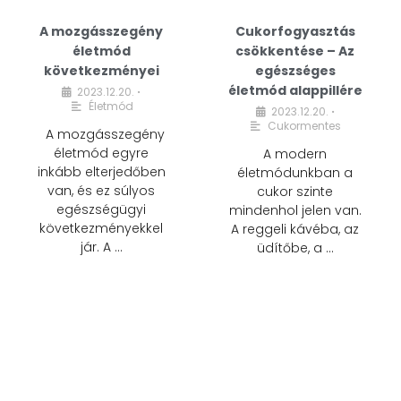
A mozgásszegény
Cukorfogyasztás
életmód
csökkentése – Az
következményei
egészséges
életmód alappillére
2023.12.20.
•
Életmód
2023.12.20.
•
Cukormentes
A mozgásszegény
életmód egyre
A modern
inkább elterjedőben
életmódunkban a
van, és ez súlyos
cukor szinte
egészségügyi
mindenhol jelen van.
következményekkel
A reggeli kávéba, az
jár. A …
üdítőbe, a …