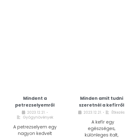
Mindent a
Minden amit tudni
petrezselyemről
szeretnél a kefírről
2023.12.21.
2023.12.21.
Étkezés
•
•
Gyógynövények
A kefír egy
A petrezselyem egy
egészséges,
nagyon kedvelt
különleges italt,