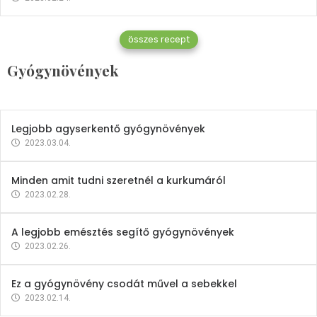
Gyógynövények
összes recept
Mindent a petrezselyemről
Gyógynövények
2023.12.21.
Legjobb agyserkentő gyógynövények
2023.03.04.
Minden amit tudni szeretnél a kurkumáról
2023.02.28.
A legjobb emésztés segítő gyógynövények
2023.02.26.
Ez a gyógynövény csodát művel a sebekkel
2023.02.14.
Vitaminok