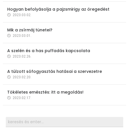
Hogyan befolyásolja a pajzsmirigy az öregedést
2023.03.02.
Mik a zsírmáj tünetei?
2023.03.01.
A szelén és a has puffadás kapcsolata
2023.02.26.
A túlzott sófogyasztás hatásai a szervezetre
2023.02.20.
Tökéletes emésztés: itt a megoldás!
2023.02.17.