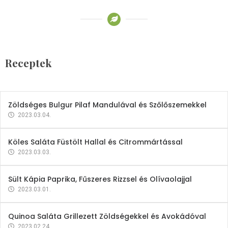
Receptek
Brokkoli- és Kukoricakrémleves
Tojásfehérjével
Receptek
2023.03.06.
Zöldséges Bulgur Pilaf Mandulával és Szőlőszemekkel
2023.03.04.
Köles Saláta Füstölt Hallal és Citrommártással
2023.03.03.
Sült Kápia Paprika, Fűszeres Rizzsel és Olívaolajjal
2023.03.01.
Quinoa Saláta Grillezett Zöldségekkel és Avokádóval
2023.02.24.