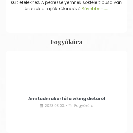
sült ételekhez. A petrezselyemnek sokféle típusa van,
és ezek a fajták különböző
Bővebben...…
Fogyókúra
Ami tudni akartál a viking diétáról
2023.03.03.
Fogyókúra
•