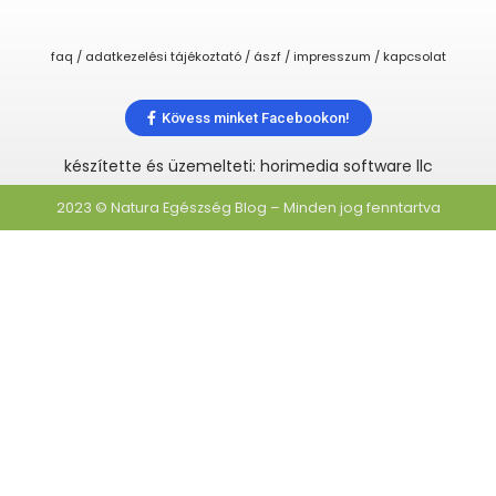
faq / adatkezelési tájékoztató / ászf / impresszum / kapcsolat
Kövess minket Facebookon!
készítette és üzemelteti: horimedia software llc
2023 © Natura Egészség Blog – Minden jog fenntartva