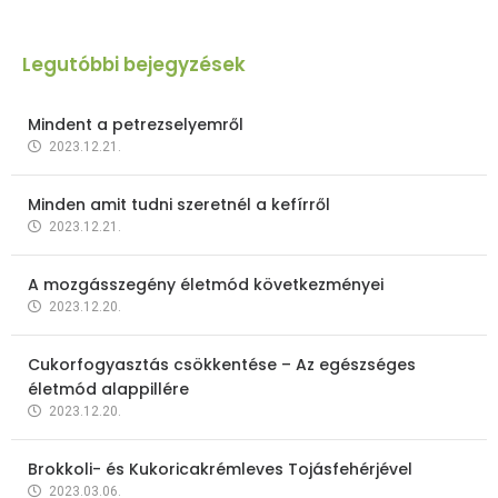
Legutóbbi bejegyzések
Mindent a petrezselyemről
2023.12.21.
Minden amit tudni szeretnél a kefírről
2023.12.21.
A mozgásszegény életmód következményei
2023.12.20.
Cukorfogyasztás csökkentése – Az egészséges
életmód alappillére
2023.12.20.
Brokkoli- és Kukoricakrémleves Tojásfehérjével
2023.03.06.