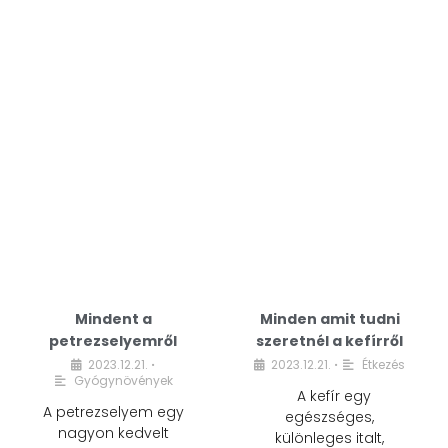
Mindent a
Minden amit tudni
petrezselyemről
szeretnél a kefírről
2023.12.21.
2023.12.21.
Étkezés
•
•
Gyógynövények
A kefír egy
A petrezselyem egy
egészséges,
nagyon kedvelt
különleges italt,