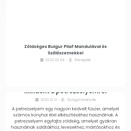
Zöldséges Bulgur Pilaf Mandulával és
Szőlőszemekkel
2023.03.04.
Receptek
•
Mindent a petrezselyemről
2023.12.21.
Gyógynövények
•
A petrezselyem egy nagyon kedvelt fűszer, amelyet
számos konyhai étel elkészítéséhez használnak. A
petrezselyem egyfajta zöldség, amelyet gyakran
használnak salátákhoz, levesekhez, mártásokhoz és