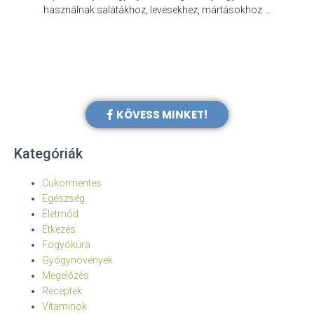
e
használnak salátákhoz, levesekhez, mártásokhoz …
KÖVESS MINKET!
Kategóriák
Cukormentes
Egészség
Életmód
Étkezés
Fogyókúra
Gyógynövények
Megelőzés
Receptek
Vitaminok