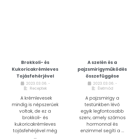
Brokkoli- és
A szelén és a
Kukoricakrémleves
pajzsmirigyműködés
Tojásfehérjével
összefüggése
2023.03.06.
2023.03.06.
•
•
Receptek
Életmód
A krémlevesek
A pajzsmirigy a
mindig is népszerűek
testünkben lévő
voltak, de ez a
egyik legfontosabb
brokkoli- és
szerv, amely számos
kukoricakrémleves
hormonnal és
tojásfehérjével még
enzimmel segíti a …
…