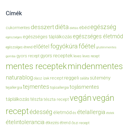
Címék
diéta
egészség
desszert
ebéd
cukormentes
diétás
egészséges életmód
egészséges táplálkozás
egészséges
főétel
fogyókúra
előétel
egészséges étrend
gluténmentes
gyors receptek
gyors recept
leves
leves recept
gomba
mentes receptek
mindenmentes
naturablog
reggeli
sütemény
recept
olasz ízek
saláta
tejmentes
tojásmentes
tejallergia
tojásallergia
vegán
vegán
táplálkozás
tészta
tészta recept
recept
édesség
ételallergia
életmód
és
ételek
ételintolerancia
étkezés
étrend
őszi recept