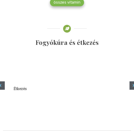
összes vitamin
Fogyókúra és étkezés
Étkezés
Minden amit tudni szeretnél a kefírről
2023.12.21.