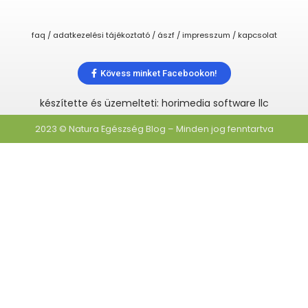
faq / adatkezelési tájékoztató / ászf / impresszum / kapcsolat
Kövess minket Facebookon!
készítette és üzemelteti: horimedia software llc
2023 © Natura Egészség Blog – Minden jog fenntartva