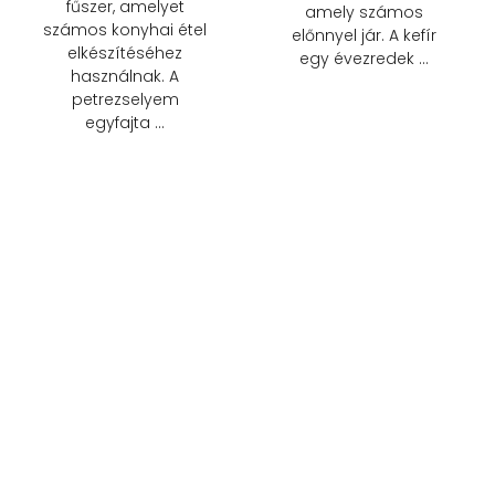
fűszer, amelyet
amely számos
számos konyhai étel
előnnyel jár. A kefír
elkészítéséhez
egy évezredek …
használnak. A
petrezselyem
egyfajta …