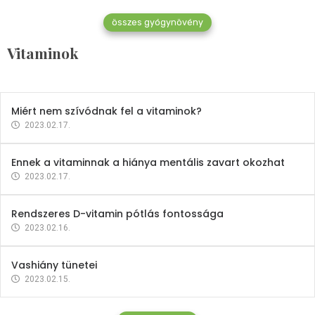
összes gyógynövény
Mindent a B-12 vitaminról
Vitaminok
2023.02.27.
Miért nem szívódnak fel a vitaminok?
2023.02.17.
Ennek a vitaminnak a hiánya mentális zavart okozhat
2023.02.17.
Rendszeres D-vitamin pótlás fontossága
2023.02.16.
Vashiány tünetei
2023.02.15.