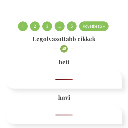
1
2
3
…
5
Következő »
Legolvasottabb cikkek
heti
havi