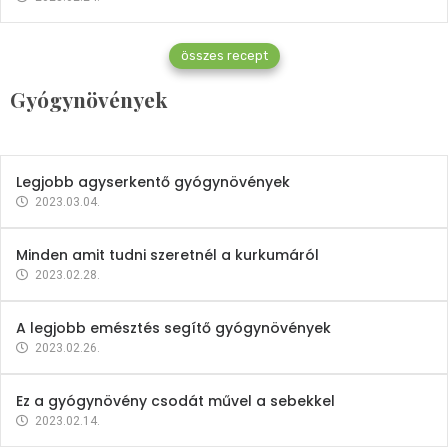
Gyógynövények
összes recept
Mindent a petrezselyemről
Gyógynövények
2023.12.21.
Legjobb agyserkentő gyógynövények
2023.03.04.
Minden amit tudni szeretnél a kurkumáról
2023.02.28.
A legjobb emésztés segítő gyógynövények
2023.02.26.
Ez a gyógynövény csodát művel a sebekkel
2023.02.14.
Vitaminok