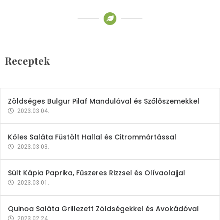
Receptek
Brokkoli- és Kukoricakrémleves
Tojásfehérjével
Receptek
2023.03.06.
Zöldséges Bulgur Pilaf Mandulával és Szőlőszemekkel
2023.03.04.
Köles Saláta Füstölt Hallal és Citrommártással
2023.03.03.
Sült Kápia Paprika, Fűszeres Rizzsel és Olívaolajjal
2023.03.01.
Quinoa Saláta Grillezett Zöldségekkel és Avokádóval
2023.02.24.