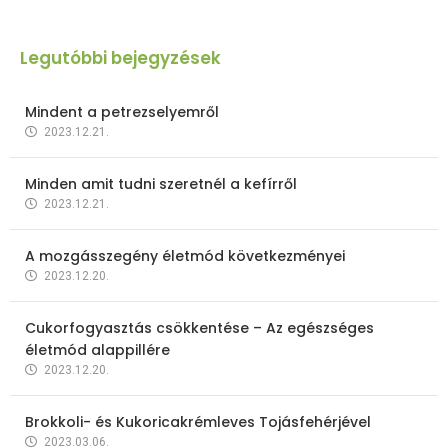
Legutóbbi bejegyzések
Mindent a petrezselyemről
2023.12.21.
Minden amit tudni szeretnél a kefírről
2023.12.21.
A mozgásszegény életmód következményei
2023.12.20.
Cukorfogyasztás csökkentése – Az egészséges
életmód alappillére
2023.12.20.
Brokkoli- és Kukoricakrémleves Tojásfehérjével
2023.03.06.