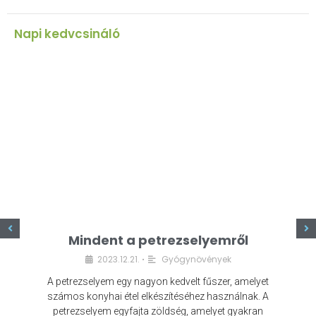
Napi kedvcsináló
z
Mindent a petrezselyemről
2023.12.21.
Gyógynövények
•
A petrezselyem egy nagyon kedvelt fűszer, amelyet
számos konyhai étel elkészítéséhez használnak. A
petrezselyem egyfajta zöldség, amelyet gyakran