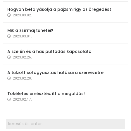
Hogyan befolyásolja a pajzsmirigy az öregedést
2023.03.02.
Mik a zsírmáj tünetei?
2023.03.01.
A szelén és a has puffadás kapcsolata
2023.02.26.
A túlzott sófogyasztás hatásai a szervezetre
2023.02.20.
Tökéletes emésztés: itt a megoldás!
2023.02.17.