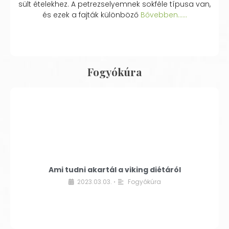
sült ételekhez. A petrezselyemnek sokféle típusa van,
és ezek a fajták különböző
Bővebben...…
Fogyókúra
Ami tudni akartál a viking diétáról
2023.03.03.
Fogyókúra
•