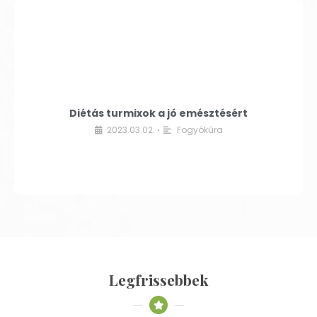
Diétás turmixok a jó emésztésért
2023.03.02.
Fogyókúra
•
Legfrissebbek