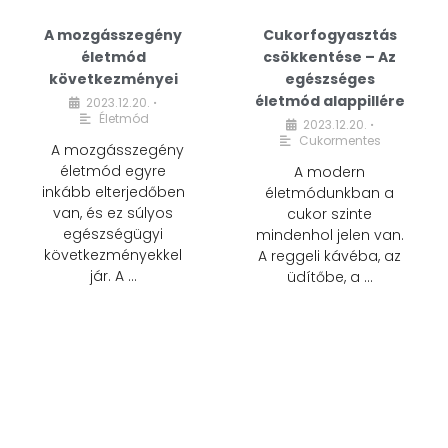
A mozgásszegény
Cukorfogyasztás
életmód
csökkentése – Az
következményei
egészséges
életmód alappillére
2023.12.20.
•
Életmód
2023.12.20.
•
Cukormentes
A mozgásszegény
életmód egyre
A modern
inkább elterjedőben
életmódunkban a
van, és ez súlyos
cukor szinte
egészségügyi
mindenhol jelen van.
következményekkel
A reggeli kávéba, az
jár. A …
üdítőbe, a …