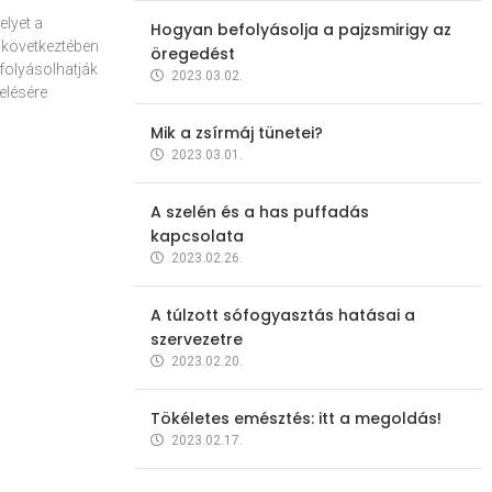
elyet a
Hogyan befolyásolja a pajzsmirigy az
 következtében
öregedést
folyásolhatják
2023.03.02.
elésére
Mik a zsírmáj tünetei?
2023.03.01.
A szelén és a has puffadás
kapcsolata
2023.02.26.
A túlzott sófogyasztás hatásai a
szervezetre
2023.02.20.
Tökéletes emésztés: itt a megoldás!
2023.02.17.