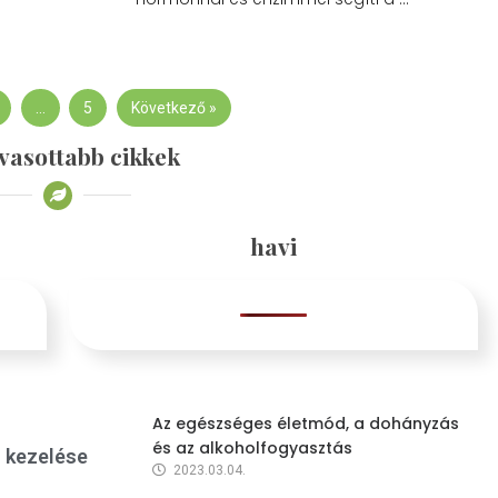
…
5
Következő »
vasottabb cikkek
havi
Az egészséges életmód, a dohányzás
és az alkoholfogyasztás
s kezelése
2023.03.04.