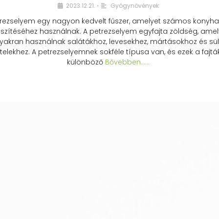
2023.12.21.
Gyógynövények
•
rezselyem egy nagyon kedvelt fűszer, amelyet számos konyhai
észítéséhez használnak. A petrezselyem egyfajta zöldség, amel
yakran használnak salátákhoz, levesekhez, mártásokhoz és sül
telekhez. A petrezselyemnek sokféle típusa van, és ezek a fajtá
különböző
Bővebben...…