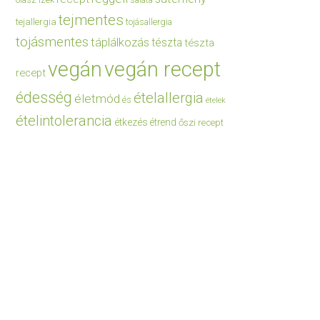
saláta
tejmentes
tejallergia
tojásallergia
tojásmentes
táplálkozás
tészta
tészta
vegán
vegán recept
recept
édesség
ételallergia
életmód
és
ételek
ételintolerancia
étkezés
étrend
őszi recept