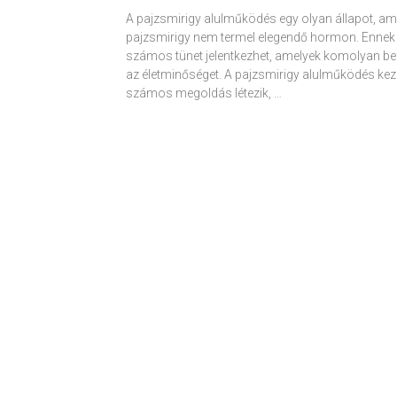
A pajzsmirigy alulműködés egy olyan állapot, am
pajzsmirigy nem termel elegendő hormon. Ennek
számos tünet jelentkezhet, amelyek komolyan be
az életminőséget. A pajzsmirigy alulműködés kez
számos megoldás létezik, …
Receptek