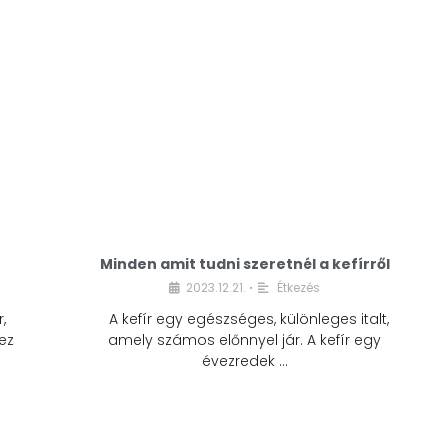
Minden amit tudni szeretnél a kefírről
2023.12.21.
Étkezés
•
,
A kefír egy egészséges, különleges italt,
ez
amely számos előnnyel jár. A kefír egy
évezredek …