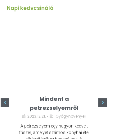
Napi kedvcsináló
Mindent a
Minde
petrezselyemről
szeret
2023.12.21.
Gyógynövények
2023.
•
A petrezselyem egy nagyon kedvelt
A kefír egy egé
fűszer, amelyet számos konyhai étel
amely számos e