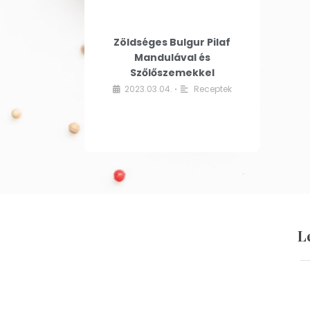
Zöldséges Bulgur Pilaf
Mandulával és
Szőlőszemekkel
2023.03.04.
Receptek
•
L