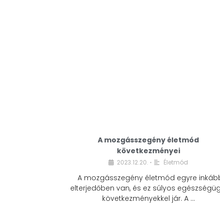
A mozgásszegény életmód
következményei
2023.12.20.
Életmód
•
A mozgásszegény életmód egyre inkáb
elterjedőben van, és ez súlyos egészségüg
következményekkel jár. A …