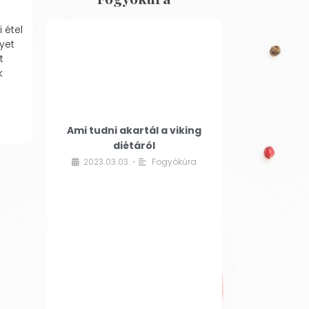
 étel
yet
t
k
Ami tudni akartál a viking
diétáról
2023.03.03.
Fogyókúra
•