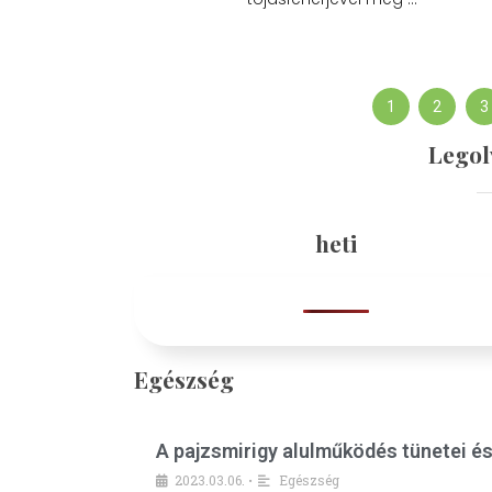
1
2
3
Legol
heti
Egészség
A pajzsmirigy alulműködés tünetei é
2023.03.06.
Egészség
•