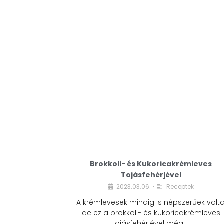
Brokkoli- és Kukoricakrémleves
Tojásfehérjével
2023.03.06.
Receptek
•
A krémlevesek mindig is népszerűek volta
de ez a brokkoli- és kukoricakrémleves
tojásfehérjével még …