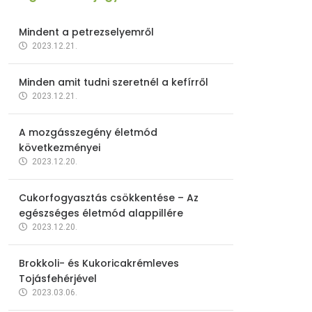
Mindent a petrezselyemről
2023.12.21.
Minden amit tudni szeretnél a kefírről
2023.12.21.
A mozgásszegény életmód
következményei
2023.12.20.
Cukorfogyasztás csökkentése – Az
egészséges életmód alappillére
2023.12.20.
Brokkoli- és Kukoricakrémleves
Tojásfehérjével
2023.03.06.