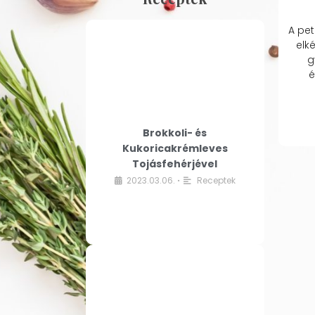
A pet
elk
g
é
Brokkoli- és
Kukoricakrémleves
Tojásfehérjével
2023.03.06.
Receptek
•