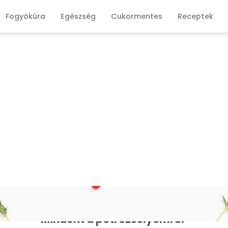
Fogyókúra
Egészség
Cukormentes
Receptek
Mindent a petrezselyemről