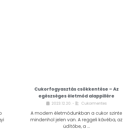
Cukorfogyasztás csökkentése – Az
egészséges életmód alappillére
Cukorfogyasztás
2023.12.20.
Cukormentes
•
csökkentése – Az
b
A modern életmódunkban a cukor szinte
egészséges életmód
yi
mindenhol jelen van. A reggeli kávéba, az
alappillére
üdítőbe, a …
2023.12.20.
Cukormentes
•