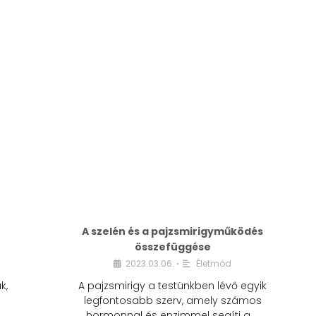
A modern életmódunkban a cukor szinte
mindenhol jelen van. A reggeli kávéba, az
üdítőbe, a desszertekbe és még sok más
élelmiszerbe is …
A szelén és a pajzsmirigyműködés
összefüggése
2023.03.06.
Életmód
•
k,
A pajzsmirigy a testünkben lévő egyik
legfontosabb szerv, amely számos
hormonnal és enzimmel segíti a …