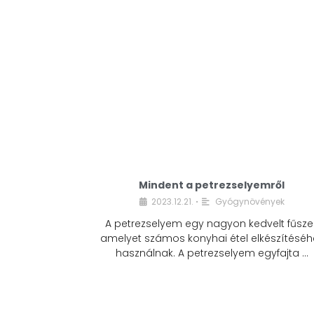
Mindent a petrezselyemről
2023.12.21.
Gyógynövények
•
A petrezselyem egy nagyon kedvelt fűszer
amelyet számos konyhai étel elkészítéséh
használnak. A petrezselyem egyfajta …