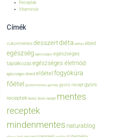
Receptek
Vitaminok
Címék
diéta
desszert
ebéd
cukormentes
diétás
egészség
egészséges
egészséges
egészséges életmód
táplálkozás
fogyókúra
előétel
egészséges étrend
főétel
gyors
gyors recept
gluténmentes
gomba
mentes
receptek
leves
leves recept
receptek
mindenmentes
naturablog
reggeli
sütemény
recept
olasz ízek