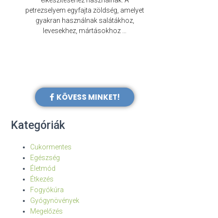
elkészítéséhez használnak. A
évezredek óta f
petrezselyem egyfajta zöldség, amelyet
legkülönb
gyakran használnak salátákhoz,
levesekhez, mártásokhoz …
KÖVESS MINKET!
Kategóriák
Cukormentes
Egészség
Életmód
Étkezés
Fogyókúra
Gyógynövények
Megelőzés