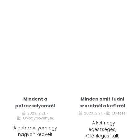
Mindent a
Minden amit tudni
petrezselyemről
szeretnél a kefírről
2023.12.21.
2023.12.21.
Étkezés
•
•
Gyógynövények
A kefír egy
A petrezselyem egy
egészséges,
nagyon kedvelt
különleges italt,