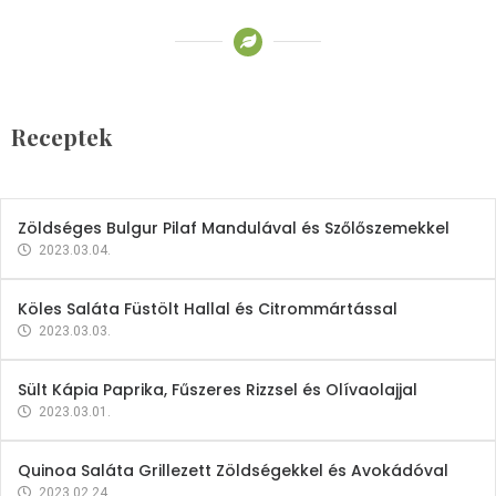
Receptek
Brokkoli- és Kukoricakrémleves
Tojásfehérjével
Receptek
2023.03.06.
Zöldséges Bulgur Pilaf Mandulával és Szőlőszemekkel
2023.03.04.
Köles Saláta Füstölt Hallal és Citrommártással
2023.03.03.
Sült Kápia Paprika, Fűszeres Rizzsel és Olívaolajjal
2023.03.01.
Quinoa Saláta Grillezett Zöldségekkel és Avokádóval
2023.02.24.