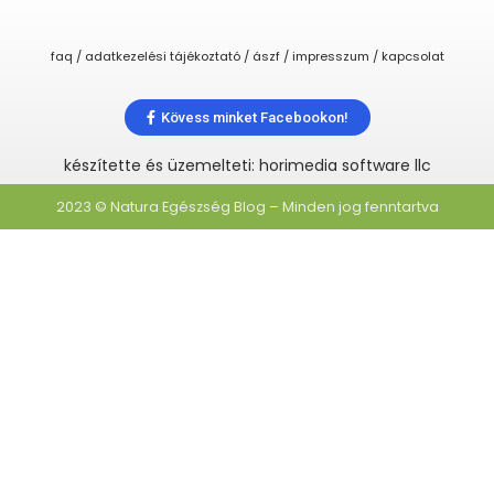
faq / adatkezelési tájékoztató / ászf / impresszum / kapcsolat
Kövess minket Facebookon!
készítette és üzemelteti: horimedia software llc
2023 © Natura Egészség Blog – Minden jog fenntartva