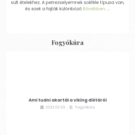
sült ételekhez. A petrezselyemnek sokféle típusa van,
és ezek a fajták különböző
Bővebben...…
Fogyókúra
Ami tudni akartál a viking diétáról
2023.03.03.
Fogyókúra
•