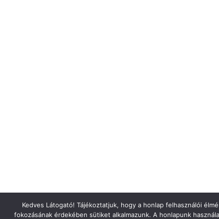
Kedves Látogató! Tájékoztatjuk, hogy a honlap felhasználói élm
fokozásának érdekében sütiket alkalmazunk. A honlapunk használa