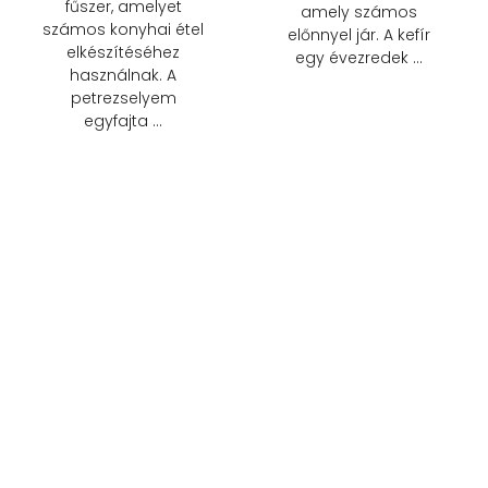
fűszer, amelyet
amely számos
számos konyhai étel
előnnyel jár. A kefír
elkészítéséhez
egy évezredek …
használnak. A
petrezselyem
egyfajta …