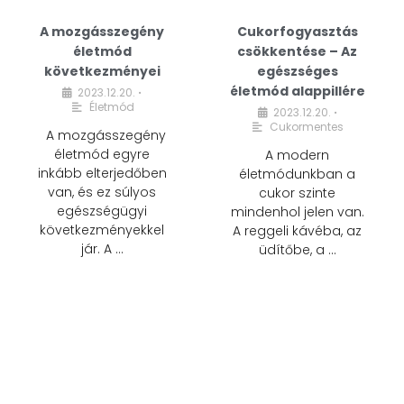
A mozgásszegény
Cukorfogyasztás
életmód
csökkentése – Az
következményei
egészséges
életmód alappillére
2023.12.20.
•
Életmód
2023.12.20.
•
Cukormentes
A mozgásszegény
életmód egyre
A modern
inkább elterjedőben
életmódunkban a
van, és ez súlyos
cukor szinte
egészségügyi
mindenhol jelen van.
következményekkel
A reggeli kávéba, az
jár. A …
üdítőbe, a …