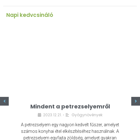
Napi kedvcsináló
z
Mindent a petrezselyemről
2023.12.21.
Gyógynövények
•
A petrezselyem egy nagyon kedvelt fűszer, amelyet
számos konyhai étel elkészítéséhez használnak. A
petrezselyem egyfajta zöldség, amelyet gyakran