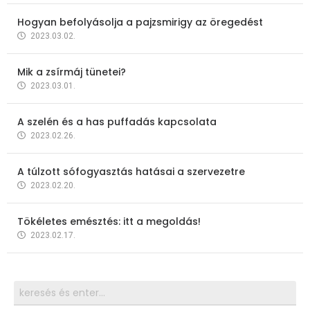
Hogyan befolyásolja a pajzsmirigy az öregedést
2023.03.02.
Mik a zsírmáj tünetei?
2023.03.01.
A szelén és a has puffadás kapcsolata
2023.02.26.
A túlzott sófogyasztás hatásai a szervezetre
2023.02.20.
Tökéletes emésztés: itt a megoldás!
2023.02.17.