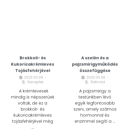
Brokkoli- és
A szelén és a
Kukoricakrémleves
pajzsmirigyműködés
Tojásfehérjével
összefüggése
2023.03.06.
2023.03.06.
•
•
Receptek
Életmód
A krémlevesek
A pajzsmirigy a
mindig is népszerűek
testünkben lévő
voltak, de ez a
egyik legfontosabb
brokkoli- és
szerv, amely számos
kukoricakrémleves
hormonnal és
tojásfehérjével még
enzimmel segíti a …
…