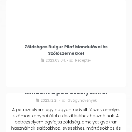
Zöldséges Bulgur Pilaf Mandulával és
Szőlőszemekkel
2023.03.04.
Receptek
•
Mindent a petrezselyemről
2023.12.21.
Gyógynövények
•
A petrezselyem egy nagyon kedvelt fűszer, amelyet
számos konyhai étel elkészítéséhez használnak. A
petrezselyem egyfajta zöldség, amelyet gyakran
használnak salátákhoz, levesekhez, mártásokhoz és