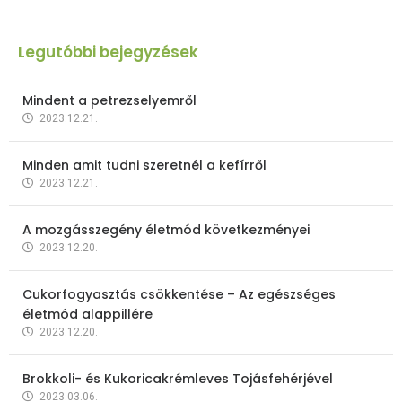
Legutóbbi bejegyzések
Mindent a petrezselyemről
2023.12.21.
Minden amit tudni szeretnél a kefírről
2023.12.21.
A mozgásszegény életmód következményei
2023.12.20.
Cukorfogyasztás csökkentése – Az egészséges
életmód alappillére
2023.12.20.
Brokkoli- és Kukoricakrémleves Tojásfehérjével
2023.03.06.