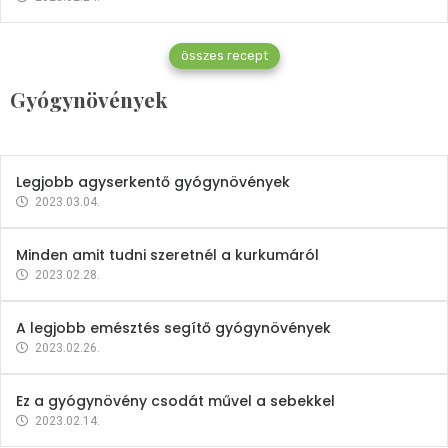
Gyógynövények
összes recept
Mindent a petrezselyemről
Gyógynövények
2023.12.21.
Legjobb agyserkentő gyógynövények
2023.03.04.
Minden amit tudni szeretnél a kurkumáról
2023.02.28.
A legjobb emésztés segítő gyógynövények
2023.02.26.
Ez a gyógynövény csodát művel a sebekkel
2023.02.14.
Vitaminok