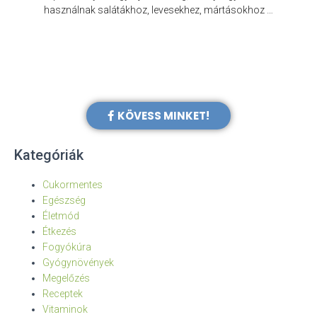
e
használnak salátákhoz, levesekhez, mártásokhoz …
KÖVESS MINKET!
Kategóriák
Cukormentes
Egészség
Életmód
Étkezés
Fogyókúra
Gyógynövények
Megelőzés
Receptek
Vitaminok