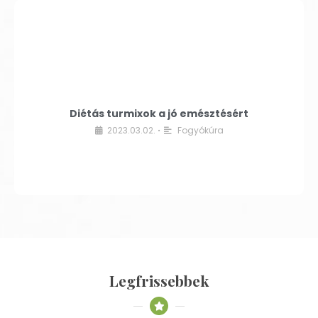
Diétás turmixok a jó emésztésért
2023.03.02.
Fogyókúra
•
Legfrissebbek