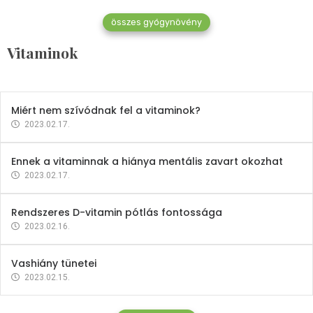
összes gyógynövény
Mindent a B-12 vitaminról
Vitaminok
2023.02.27.
Miért nem szívódnak fel a vitaminok?
2023.02.17.
Ennek a vitaminnak a hiánya mentális zavart okozhat
2023.02.17.
Rendszeres D-vitamin pótlás fontossága
2023.02.16.
Vashiány tünetei
2023.02.15.