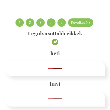
1
2
3
…
5
Következő »
Legolvasottabb cikkek
heti
havi