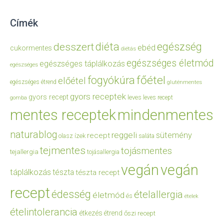
Címék
diéta
egészség
desszert
ebéd
cukormentes
diétás
egészséges életmód
egészséges táplálkozás
egészséges
főétel
fogyókúra
előétel
egészséges étrend
gluténmentes
gyors receptek
gyors recept
leves
leves recept
gomba
mentes receptek
mindenmentes
naturablog
reggeli
sütemény
recept
olasz ízek
saláta
tejmentes
tojásmentes
tejallergia
tojásallergia
vegán
vegán
táplálkozás
tészta
tészta recept
recept
édesség
ételallergia
életmód
és
ételek
ételintolerancia
étkezés
étrend
őszi recept