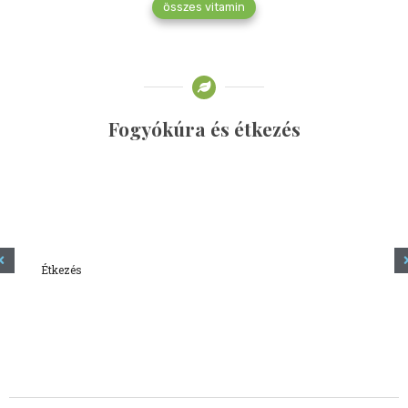
összes vitamin
Fogyókúra és étkezés
Étkezés
Minden amit tudni szeretnél a kefírről
2023.12.21.