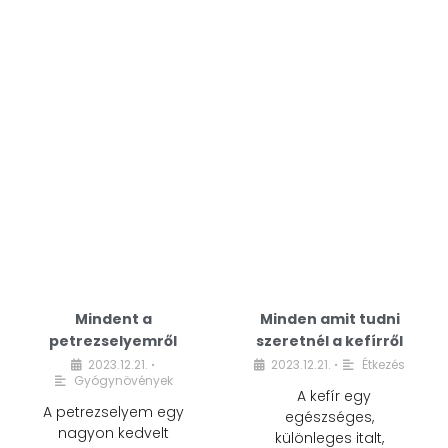
Mindent a
Minden amit tudni
petrezselyemről
szeretnél a kefírről
2023.12.21.
2023.12.21.
Étkezés
•
•
Gyógynövények
A kefír egy
A petrezselyem egy
egészséges,
nagyon kedvelt
különleges italt,