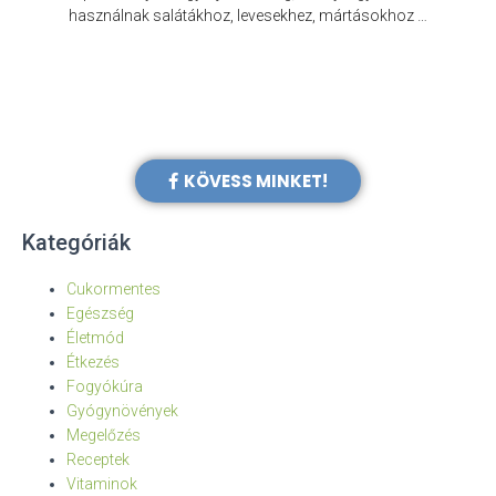
e
használnak salátákhoz, levesekhez, mártásokhoz …
KÖVESS MINKET!
Kategóriák
Cukormentes
Egészség
Életmód
Étkezés
Fogyókúra
Gyógynövények
Megelőzés
Receptek
Vitaminok