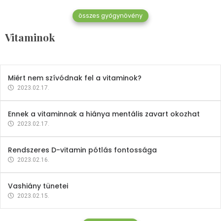
összes gyógynövény
Mindent a B-12 vitaminról
Vitaminok
2023.02.27.
Miért nem szívódnak fel a vitaminok?
2023.02.17.
Ennek a vitaminnak a hiánya mentális zavart okozhat
2023.02.17.
Rendszeres D-vitamin pótlás fontossága
2023.02.16.
Vashiány tünetei
2023.02.15.