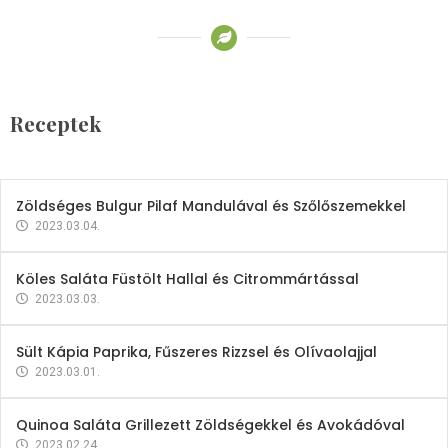
Receptek
Brokkoli- és Kukoricakrémleves
Tojásfehérjével
Receptek
2023.03.06.
Zöldséges Bulgur Pilaf Mandulával és Szőlőszemekkel
2023.03.04.
Köles Saláta Füstölt Hallal és Citrommártással
2023.03.03.
Sült Kápia Paprika, Fűszeres Rizzsel és Olívaolajjal
2023.03.01.
Quinoa Saláta Grillezett Zöldségekkel és Avokádóval
2023.02.24.