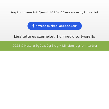
faq / adatkezelési tájékoztató / ászf / impresszum / kapcsolat
Kövess minket Facebookon!
készítette és üzemelteti: horimedia software llc
2023 © Natura Egészség Blog – Minden jog fenntartva