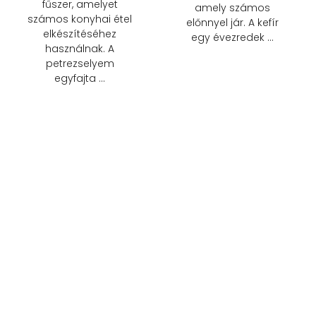
fűszer, amelyet
amely számos
számos konyhai étel
előnnyel jár. A kefír
elkészítéséhez
egy évezredek …
használnak. A
petrezselyem
egyfajta …