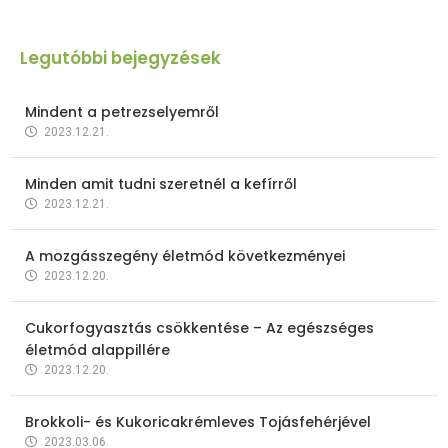
Legutóbbi bejegyzések
Mindent a petrezselyemről
2023.12.21.
Minden amit tudni szeretnél a kefírről
2023.12.21.
A mozgásszegény életmód következményei
2023.12.20.
Cukorfogyasztás csökkentése – Az egészséges
életmód alappillére
2023.12.20.
Brokkoli- és Kukoricakrémleves Tojásfehérjével
2023.03.06.