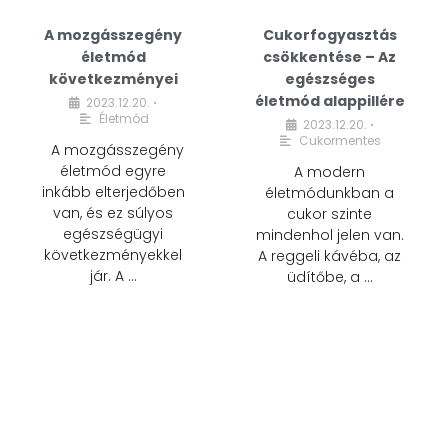
A mozgásszegény
Cukorfogyasztás
életmód
csökkentése – Az
következményei
egészséges
életmód alappillére
2023.12.20.
•
Életmód
2023.12.20.
•
Cukormentes
A mozgásszegény
életmód egyre
A modern
inkább elterjedőben
életmódunkban a
van, és ez súlyos
cukor szinte
egészségügyi
mindenhol jelen van.
következményekkel
A reggeli kávéba, az
jár. A …
üdítőbe, a …