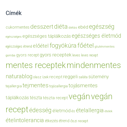
Címék
diéta
egészség
desszert
ebéd
cukormentes
diétás
egészséges életmód
egészséges táplálkozás
egészséges
főétel
fogyókúra
előétel
egészséges étrend
gluténmentes
gyors receptek
gyors recept
leves
leves recept
gomba
mentes receptek
mindenmentes
naturablog
reggeli
sütemény
recept
olasz ízek
saláta
tejmentes
tojásmentes
tejallergia
tojásallergia
vegán
vegán
táplálkozás
tészta
tészta recept
recept
édesség
ételallergia
életmód
és
ételek
ételintolerancia
étkezés
étrend
őszi recept