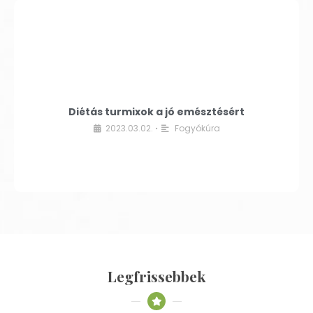
Diétás turmixok a jó emésztésért
2023.03.02.
Fogyókúra
•
Legfrissebbek