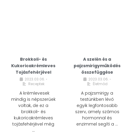
Brokkoli- és
A szelén és a
Kukoricakrémleves
pajzsmirigyműködés
Tojásfehérjével
összefüggése
2023.03.06.
2023.03.06.
•
•
Receptek
Életmód
A krémlevesek
A pajzsmirigy a
mindig is népszerűek
testünkben lévő
voltak, de ez a
egyik legfontosabb
brokkoli- és
szerv, amely számos
kukoricakrémleves
hormonnal és
tojásfehérjével még
enzimmel segíti a …
…