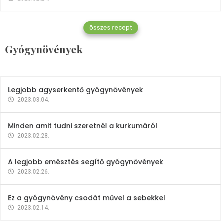
Gyógynövények
összes recept
Mindent a petrezselyemről
Gyógynövények
2023.12.21.
Legjobb agyserkentő gyógynövények
2023.03.04.
Minden amit tudni szeretnél a kurkumáról
2023.02.28.
A legjobb emésztés segítő gyógynövények
2023.02.26.
Ez a gyógynövény csodát művel a sebekkel
2023.02.14.
Vitaminok