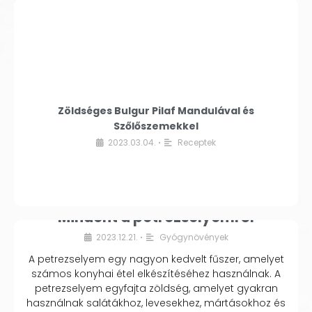
Zöldséges Bulgur Pilaf Mandulával és
Szőlőszemekkel
2023.03.04.
Receptek
•
Mindent a petrezselyemről
2023.12.21.
Gyógynövények
•
A petrezselyem egy nagyon kedvelt fűszer, amelyet
számos konyhai étel elkészítéséhez használnak. A
petrezselyem egyfajta zöldség, amelyet gyakran
használnak salátákhoz, levesekhez, mártásokhoz és