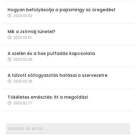
Hogyan befolyásolja a pajzsmirigy az öregedést
2023.03.02.
Mik a zsírmáj tünetei?
2023.03.01.
A szelén és a has puffadás kapcsolata
2023.02.26.
A túlzott sófogyasztás hatásai a szervezetre
2023.02.20.
Tökéletes emésztés: itt a megoldás!
2023.02.17.