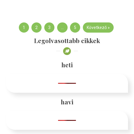
1
2
3
…
5
Következő »
Legolvasottabb cikkek
heti
havi