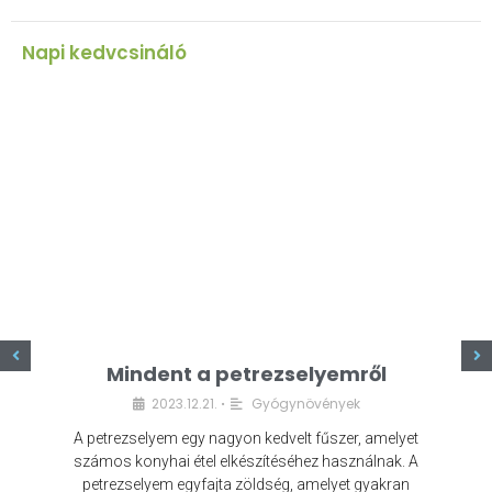
Napi kedvcsináló
z
Mindent a petrezselyemről
2023.12.21.
Gyógynövények
•
A petrezselyem egy nagyon kedvelt fűszer, amelyet
számos konyhai étel elkészítéséhez használnak. A
petrezselyem egyfajta zöldség, amelyet gyakran