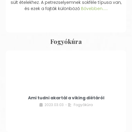
sült ételekhez. A petrezselyemnek sokféle típusa van,
és ezek a fajták különböző
Bővebben...…
Fogyókúra
Ami tudni akartál a viking diétáról
2023.03.03.
Fogyókúra
•