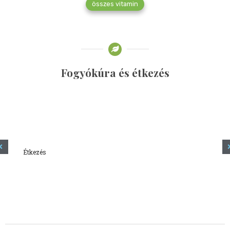
összes vitamin
Fogyókúra és étkezés
Étkezés
Minden amit tudni szeretnél a kefírről
2023.12.21.