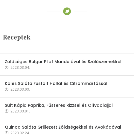
Receptek
Brokkoli- és Kukoricakrémleves
Tojásfehérjével
Receptek
2023.03.06.
Zöldséges Bulgur Pilaf Mandulával és Szőlőszemekkel
2023.03.04.
Köles Saláta Füstölt Hallal és Citrommártással
2023.03.03.
Sült Kápia Paprika, Fűszeres Rizzsel és Olívaolajjal
2023.03.01.
Quinoa Saláta Grillezett Zöldségekkel és Avokádóval
2023.02.24.