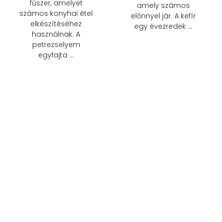
fűszer, amelyet
amely számos
számos konyhai étel
előnnyel jár. A kefír
elkészítéséhez
egy évezredek …
használnak. A
petrezselyem
egyfajta …