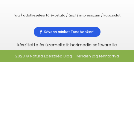
faq / adatkezelési tájékoztató / ászf / impresszum / kapcsolat
Kövess minket Facebookon!
készítette és üzemelteti: horimedia software llc
2023 © Natura Egészség Blog – Minden jog fenntartva