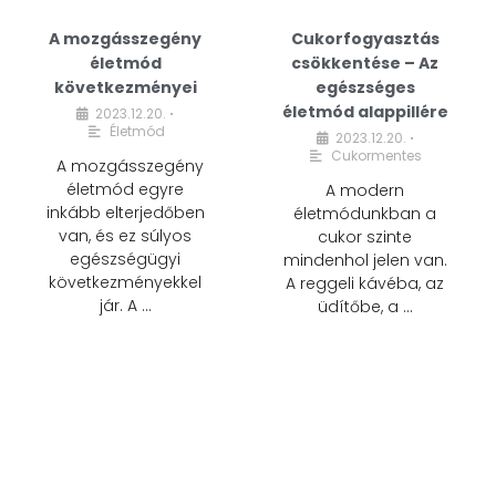
A mozgásszegény
Cukorfogyasztás
életmód
csökkentése – Az
következményei
egészséges
életmód alappillére
2023.12.20.
•
Életmód
2023.12.20.
•
Cukormentes
A mozgásszegény
életmód egyre
A modern
inkább elterjedőben
életmódunkban a
van, és ez súlyos
cukor szinte
egészségügyi
mindenhol jelen van.
következményekkel
A reggeli kávéba, az
jár. A …
üdítőbe, a …