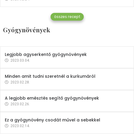
Gyógynövények
összes recept
Mindent a petrezselyemről
Gyógynövények
2023.12.21.
Legjobb agyserkentő gyógynövények
2023.03.04.
Minden amit tudni szeretnél a kurkumáról
2023.02.28.
A legjobb emésztés segítő gyógynövények
2023.02.26.
Ez a gyógynövény csodát művel a sebekkel
2023.02.14.
Vitaminok