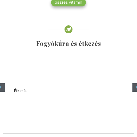
összes vitamin
Fogyókúra és étkezés
Étkezés
Minden amit tudni szeretnél a kefírről
2023.12.21.