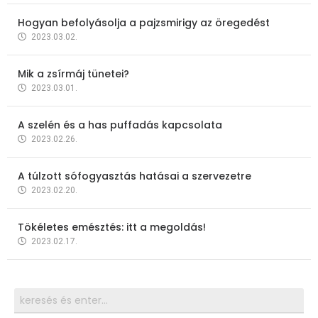
Hogyan befolyásolja a pajzsmirigy az öregedést
2023.03.02.
Mik a zsírmáj tünetei?
2023.03.01.
A szelén és a has puffadás kapcsolata
2023.02.26.
A túlzott sófogyasztás hatásai a szervezetre
2023.02.20.
Tökéletes emésztés: itt a megoldás!
2023.02.17.