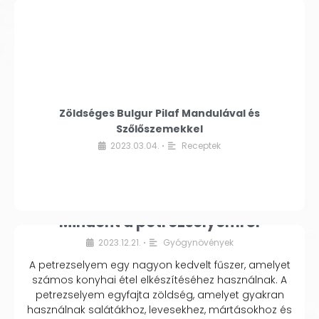
Zöldséges Bulgur Pilaf Mandulával és
Szőlőszemekkel
2023.03.04.
Receptek
•
Mindent a petrezselyemről
2023.12.21.
Gyógynövények
•
A petrezselyem egy nagyon kedvelt fűszer, amelyet
számos konyhai étel elkészítéséhez használnak. A
petrezselyem egyfajta zöldség, amelyet gyakran
használnak salátákhoz, levesekhez, mártásokhoz és