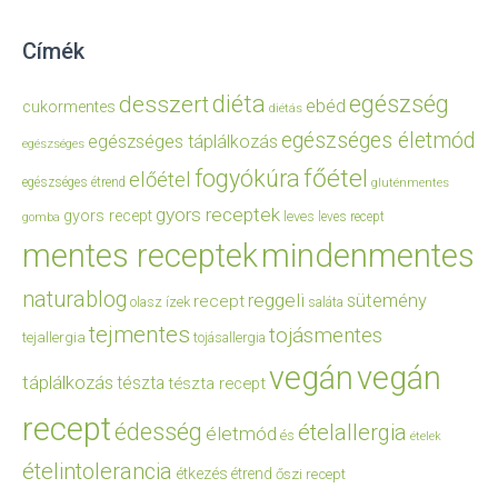
Címék
diéta
egészség
desszert
ebéd
cukormentes
diétás
egészséges életmód
egészséges táplálkozás
egészséges
főétel
fogyókúra
előétel
egészséges étrend
gluténmentes
gyors receptek
gyors recept
leves
leves recept
gomba
mentes receptek
mindenmentes
naturablog
reggeli
sütemény
recept
olasz ízek
saláta
tejmentes
tojásmentes
tejallergia
tojásallergia
vegán
vegán
táplálkozás
tészta
tészta recept
recept
édesség
ételallergia
életmód
és
ételek
ételintolerancia
étkezés
étrend
őszi recept