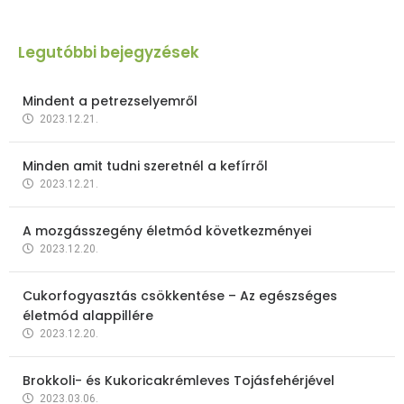
Legutóbbi bejegyzések
Mindent a petrezselyemről
2023.12.21.
Minden amit tudni szeretnél a kefírről
2023.12.21.
A mozgásszegény életmód következményei
2023.12.20.
Cukorfogyasztás csökkentése – Az egészséges
életmód alappillére
2023.12.20.
Brokkoli- és Kukoricakrémleves Tojásfehérjével
2023.03.06.