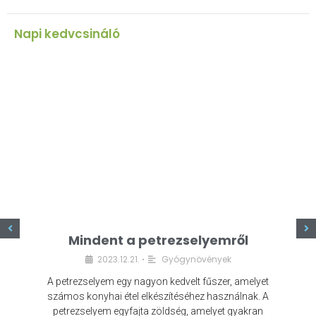
Napi kedvcsináló
z
Mindent a petrezselyemről
2023.12.21.
Gyógynövények
•
A petrezselyem egy nagyon kedvelt fűszer, amelyet
számos konyhai étel elkészítéséhez használnak. A
petrezselyem egyfajta zöldség, amelyet gyakran