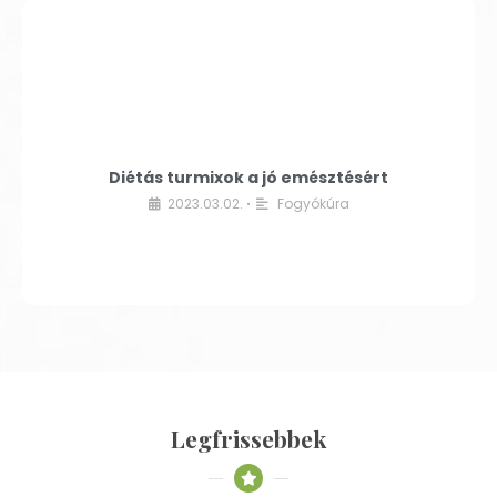
Diétás turmixok a jó emésztésért
2023.03.02.
Fogyókúra
•
Legfrissebbek