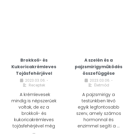
Brokkoli- és
A szelén és a
Kukoricakrémleves
pajzsmirigyműködés
Tojásfehérjével
összefüggése
2023.03.06.
2023.03.06.
•
•
Receptek
Életmód
A krémlevesek
A pajzsmirigy a
mindig is népszerűek
testünkben lévő
voltak, de ez a
egyik legfontosabb
brokkoli- és
szerv, amely számos
kukoricakrémleves
hormonnal és
tojásfehérjével még
enzimmel segíti a …
…