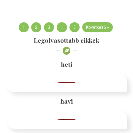
1
2
3
…
5
Következő »
Legolvasottabb cikkek
heti
havi