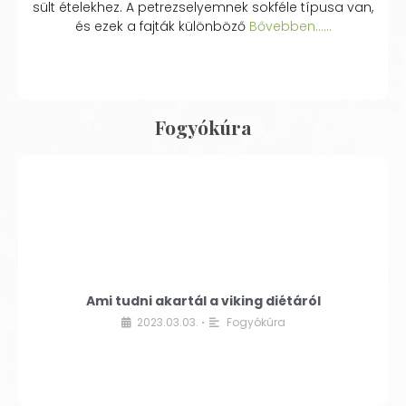
sült ételekhez. A petrezselyemnek sokféle típusa van,
és ezek a fajták különböző
Bővebben...…
Fogyókúra
Ami tudni akartál a viking diétáról
2023.03.03.
Fogyókúra
•