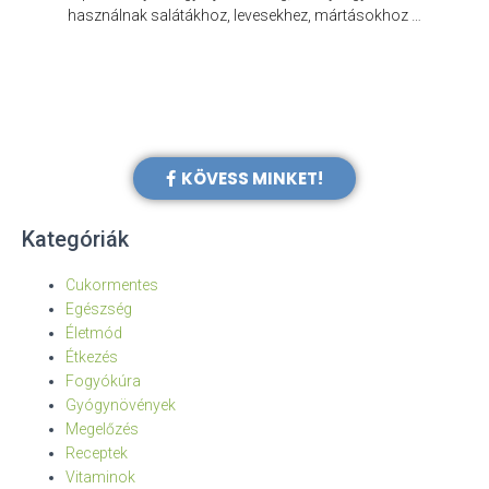
e
használnak salátákhoz, levesekhez, mártásokhoz …
KÖVESS MINKET!
Kategóriák
Cukormentes
Egészség
Életmód
Étkezés
Fogyókúra
Gyógynövények
Megelőzés
Receptek
Vitaminok