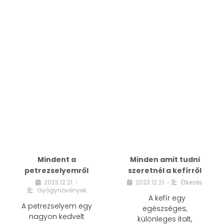
Mindent a
Minden amit tudni
petrezselyemről
szeretnél a kefírről
2023.12.21.
2023.12.21.
Étkezés
•
•
Gyógynövények
A kefír egy
A petrezselyem egy
egészséges,
nagyon kedvelt
különleges italt,