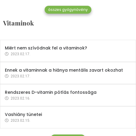
összes gyógynövény
Mindent a B-12 vitaminról
Vitaminok
2023.02.27.
Miért nem szívódnak fel a vitaminok?
2023.02.17.
Ennek a vitaminnak a hiánya mentális zavart okozhat
2023.02.17.
Rendszeres D-vitamin pótlás fontossága
2023.02.16.
Vashiány tünetei
2023.02.15.