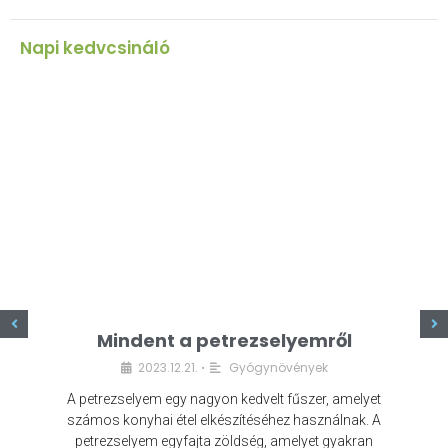
Napi kedvcsináló
z
Mindent a petrezselyemről
2023.12.21.
Gyógynövények
•
A petrezselyem egy nagyon kedvelt fűszer, amelyet
számos konyhai étel elkészítéséhez használnak. A
petrezselyem egyfajta zöldség, amelyet gyakran