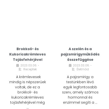
Brokkoli- és
A szelén és a
Kukoricakrémleves
pajzsmirigyműködés
Tojásfehérjével
összefüggése
2023.03.06.
2023.03.06.
•
•
Receptek
Életmód
A krémlevesek
A pajzsmirigy a
mindig is népszerűek
testünkben lévő
voltak, de ez a
egyik legfontosabb
brokkoli- és
szerv, amely számos
kukoricakrémleves
hormonnal és
tojásfehérjével még
enzimmel segíti a …
…