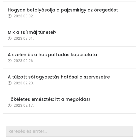
Hogyan befolyásolja a pajzsmirigy az öregedést
2023.03.02.
Mik a zsírmáj tünetei?
2023.03.01.
A szelén és a has puffadás kapcsolata
2023.02.26.
A túlzott sófogyasztás hatásai a szervezetre
2023.02.20.
Tökéletes emésztés: itt a megoldás!
2023.02.17.