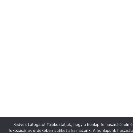
Kedves Látogató! Tájékoztatjuk, hogy a honlap felhasználói élm
fokozásának érdekében sütiket alkalmazunk. A honlapunk használa