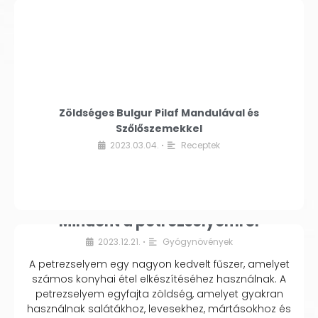
Zöldséges Bulgur Pilaf Mandulával és
Szőlőszemekkel
2023.03.04.
Receptek
•
Mindent a petrezselyemről
2023.12.21.
Gyógynövények
•
A petrezselyem egy nagyon kedvelt fűszer, amelyet
számos konyhai étel elkészítéséhez használnak. A
petrezselyem egyfajta zöldség, amelyet gyakran
használnak salátákhoz, levesekhez, mártásokhoz és