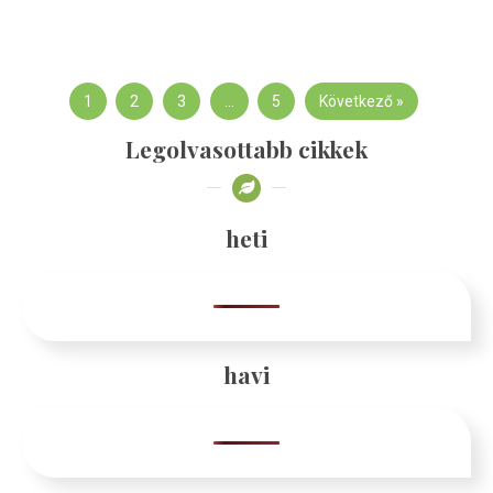
1
2
3
…
5
Következő »
Legolvasottabb cikkek
heti
havi