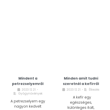
Mindent a
Minden amit tudni
petrezselyemről
szeretnél a kefírről
2023.12.21.
2023.12.21.
Étkezés
•
•
Gyógynövények
A kefír egy
A petrezselyem egy
egészséges,
nagyon kedvelt
különleges italt,