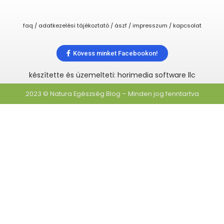
faq / adatkezelési tájékoztató / ászf / impresszum / kapcsolat
Kövess minket Facebookon!
készítette és üzemelteti: horimedia software llc
2023 © Natura Egészség Blog – Minden jog fenntartva