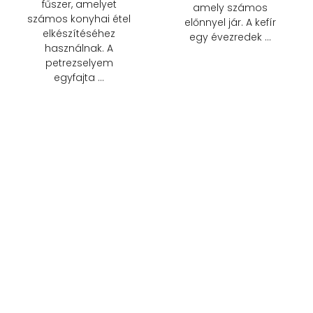
fűszer, amelyet
amely számos
számos konyhai étel
előnnyel jár. A kefír
elkészítéséhez
egy évezredek …
használnak. A
petrezselyem
egyfajta …