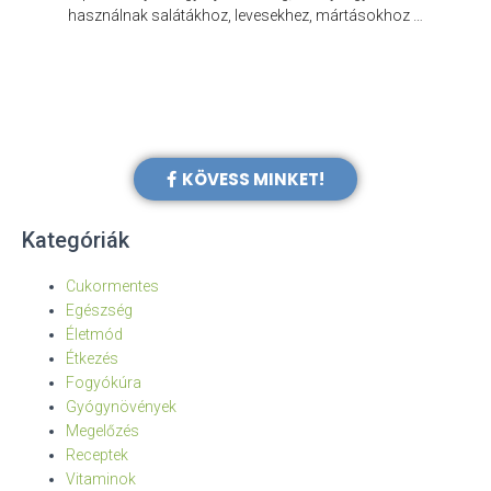
e
használnak salátákhoz, levesekhez, mártásokhoz …
KÖVESS MINKET!
Kategóriák
Cukormentes
Egészség
Életmód
Étkezés
Fogyókúra
Gyógynövények
Megelőzés
Receptek
Vitaminok