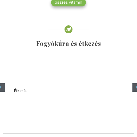
összes vitamin
Fogyókúra és étkezés
Étkezés
Minden amit tudni szeretnél a kefírről
2023.12.21.