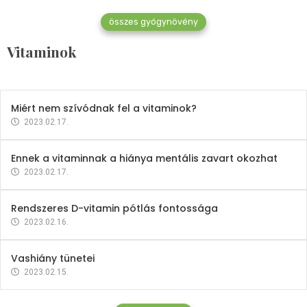
összes gyógynövény
Mindent a B-12 vitaminról
Vitaminok
2023.02.27.
Miért nem szívódnak fel a vitaminok?
2023.02.17.
Ennek a vitaminnak a hiánya mentális zavart okozhat
2023.02.17.
Rendszeres D-vitamin pótlás fontossága
2023.02.16.
Vashiány tünetei
2023.02.15.