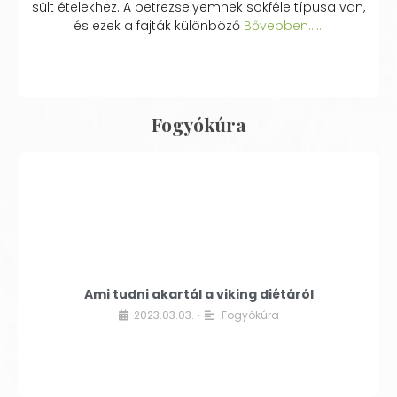
sült ételekhez. A petrezselyemnek sokféle típusa van,
és ezek a fajták különböző
Bővebben...…
Fogyókúra
Ami tudni akartál a viking diétáról
2023.03.03.
Fogyókúra
•