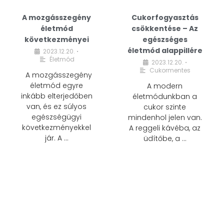
A mozgásszegény
Cukorfogyasztás
életmód
csökkentése – Az
következményei
egészséges
életmód alappillére
2023.12.20.
•
Életmód
2023.12.20.
•
Cukormentes
A mozgásszegény
életmód egyre
A modern
inkább elterjedőben
életmódunkban a
van, és ez súlyos
cukor szinte
egészségügyi
mindenhol jelen van.
következményekkel
A reggeli kávéba, az
jár. A …
üdítőbe, a …