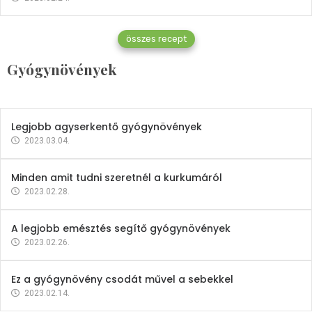
Gyógynövények
összes recept
Mindent a petrezselyemről
Gyógynövények
2023.12.21.
Legjobb agyserkentő gyógynövények
2023.03.04.
Minden amit tudni szeretnél a kurkumáról
2023.02.28.
A legjobb emésztés segítő gyógynövények
2023.02.26.
Ez a gyógynövény csodát művel a sebekkel
2023.02.14.
Vitaminok