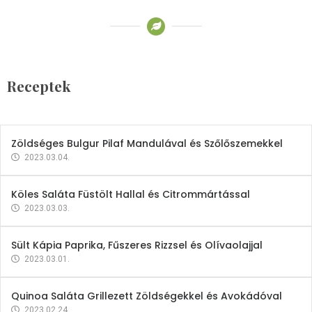
Receptek
Brokkoli- és Kukoricakrémleves
Tojásfehérjével
Receptek
2023.03.06.
Zöldséges Bulgur Pilaf Mandulával és Szőlőszemekkel
2023.03.04.
Köles Saláta Füstölt Hallal és Citrommártással
2023.03.03.
Sült Kápia Paprika, Fűszeres Rizzsel és Olívaolajjal
2023.03.01.
Quinoa Saláta Grillezett Zöldségekkel és Avokádóval
2023.02.24.