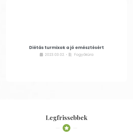
Diétás turmixok a jó emésztésért
2023.03.02.
Fogyókúra
•
Legfrissebbek