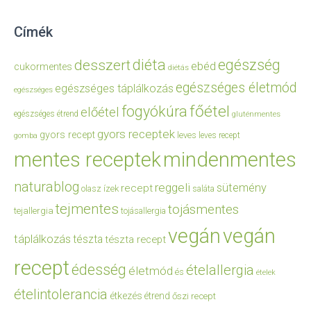
Címék
diéta
egészség
desszert
ebéd
cukormentes
diétás
egészséges életmód
egészséges táplálkozás
egészséges
főétel
fogyókúra
előétel
egészséges étrend
gluténmentes
gyors receptek
gyors recept
leves
leves recept
gomba
mentes receptek
mindenmentes
naturablog
reggeli
sütemény
recept
olasz ízek
saláta
tejmentes
tojásmentes
tejallergia
tojásallergia
vegán
vegán
táplálkozás
tészta
tészta recept
recept
édesség
ételallergia
életmód
és
ételek
ételintolerancia
étkezés
étrend
őszi recept