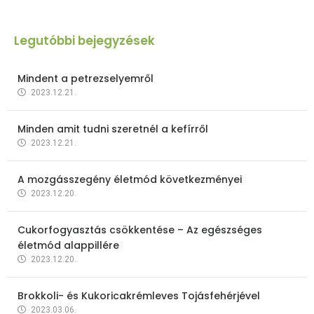
Legutóbbi bejegyzések
Mindent a petrezselyemről
2023.12.21.
Minden amit tudni szeretnél a kefírről
2023.12.21.
A mozgásszegény életmód következményei
2023.12.20.
Cukorfogyasztás csökkentése – Az egészséges
életmód alappillére
2023.12.20.
Brokkoli- és Kukoricakrémleves Tojásfehérjével
2023.03.06.