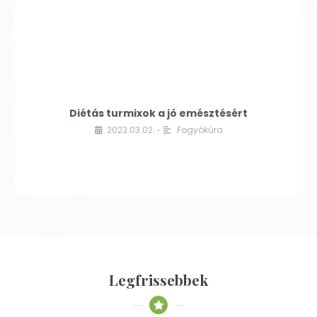
Diétás turmixok a jó emésztésért
2023.03.02.
Fogyókúra
•
Legfrissebbek