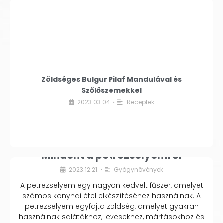
Zöldséges Bulgur Pilaf Mandulával és
Szőlőszemekkel
2023.03.04.
Receptek
•
Mindent a petrezselyemről
2023.12.21.
Gyógynövények
•
A petrezselyem egy nagyon kedvelt fűszer, amelyet
számos konyhai étel elkészítéséhez használnak. A
petrezselyem egyfajta zöldség, amelyet gyakran
használnak salátákhoz, levesekhez, mártásokhoz és