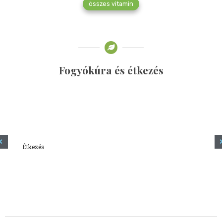
összes vitamin
Fogyókúra és étkezés
Étkezés
Minden amit tudni szeretnél a kefírről
2023.12.21.