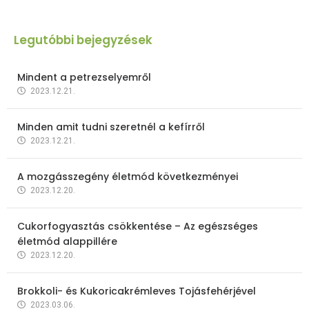
Legutóbbi bejegyzések
Mindent a petrezselyemről
2023.12.21.
Minden amit tudni szeretnél a kefírről
2023.12.21.
A mozgásszegény életmód következményei
2023.12.20.
Cukorfogyasztás csökkentése – Az egészséges
életmód alappillére
2023.12.20.
Brokkoli- és Kukoricakrémleves Tojásfehérjével
2023.03.06.