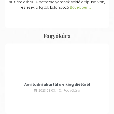
sült ételekhez. A petrezselyemnek sokféle típusa van,
és ezek a fajták különböző
Bővebben...…
Fogyókúra
Ami tudni akartál a viking diétáról
2023.03.03.
Fogyókúra
•