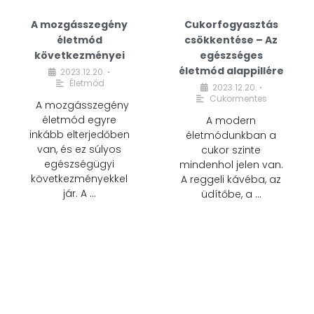
A mozgásszegény
Cukorfogyasztás
életmód
csökkentése – Az
következményei
egészséges
életmód alappillére
2023.12.20.
•
Életmód
2023.12.20.
•
Cukormentes
A mozgásszegény
életmód egyre
A modern
inkább elterjedőben
életmódunkban a
van, és ez súlyos
cukor szinte
egészségügyi
mindenhol jelen van.
következményekkel
A reggeli kávéba, az
jár. A …
üdítőbe, a …