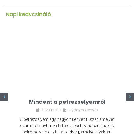
Napi kedvcsináló
z
Mindent a petrezselyemről
2023.12.21.
Gyógynövények
•
A petrezselyem egy nagyon kedvelt fűszer, amelyet
számos konyhai étel elkészítéséhez használnak. A
petrezselyem egyfajta zöldség, amelyet gyakran