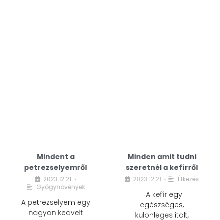
Mindent a
Minden amit tudni
petrezselyemről
szeretnél a kefírről
2023.12.21.
2023.12.21.
Étkezés
•
•
Gyógynövények
A kefír egy
A petrezselyem egy
egészséges,
nagyon kedvelt
különleges italt,