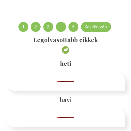
1
2
3
…
5
Következő »
Legolvasottabb cikkek
heti
havi