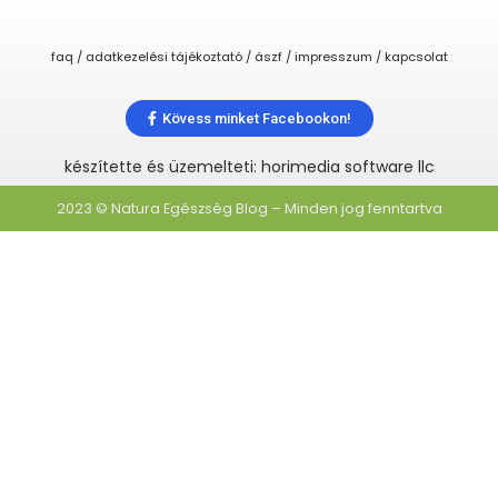
faq / adatkezelési tájékoztató / ászf / impresszum / kapcsolat
Kövess minket Facebookon!
készítette és üzemelteti: horimedia software llc
2023 © Natura Egészség Blog – Minden jog fenntartva