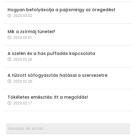
Hogyan befolyásolja a pajzsmirigy az öregedést
2023.03.02.
Mik a zsírmáj tünetei?
2023.03.01.
A szelén és a has puffadás kapcsolata
2023.02.26.
A túlzott sófogyasztás hatásai a szervezetre
2023.02.20.
Tökéletes emésztés: itt a megoldás!
2023.02.17.