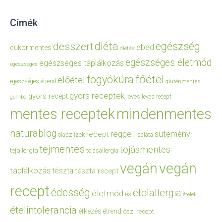
Címék
diéta
egészség
desszert
ebéd
cukormentes
diétás
egészséges életmód
egészséges táplálkozás
egészséges
főétel
fogyókúra
előétel
egészséges étrend
gluténmentes
gyors receptek
gyors recept
leves
leves recept
gomba
mentes receptek
mindenmentes
naturablog
reggeli
sütemény
recept
olasz ízek
saláta
tejmentes
tojásmentes
tejallergia
tojásallergia
vegán
vegán
táplálkozás
tészta
tészta recept
recept
édesség
ételallergia
életmód
és
ételek
ételintolerancia
étkezés
étrend
őszi recept