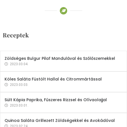
Receptek
Brokkoli- és Kukoricakrémleves
Tojásfehérjével
Receptek
2023.03.06.
Zöldséges Bulgur Pilaf Mandulával és Szőlőszemekkel
2023.03.04.
Köles Saláta Füstölt Hallal és Citrommártással
2023.03.03.
Sült Kápia Paprika, Fűszeres Rizzsel és Olívaolajjal
2023.03.01.
Quinoa Saláta Grillezett Zöldségekkel és Avokádóval
2023.02.24.