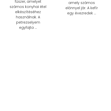
fűszer, amelyet
amely számos
számos konyhai étel
előnnyel jár. A kefír
elkészítéséhez
egy évezredek …
használnak. A
petrezselyem
egyfajta …