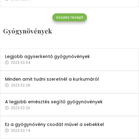
Gyógynövények
összes recept
Mindent a petrezselyemről
Gyógynövények
2023.12.21.
Legjobb agyserkentő gyógynövények
2023.03.04.
Minden amit tudni szeretnél a kurkumáról
2023.02.28.
A legjobb emésztés segítő gyógynövények
2023.02.26.
Ez a gyógynövény csodát művel a sebekkel
2023.02.14.
Vitaminok