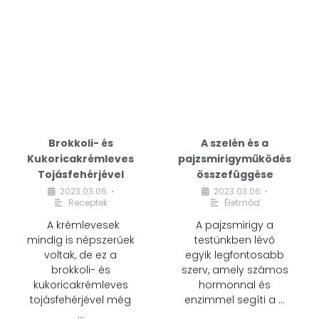
Brokkoli- és
A szelén és a
Kukoricakrémleves
pajzsmirigyműködés
Tojásfehérjével
összefüggése
2023.03.06.
2023.03.06.
•
•
Receptek
Életmód
A krémlevesek
A pajzsmirigy a
mindig is népszerűek
testünkben lévő
voltak, de ez a
egyik legfontosabb
brokkoli- és
szerv, amely számos
kukoricakrémleves
hormonnal és
tojásfehérjével még
enzimmel segíti a …
…