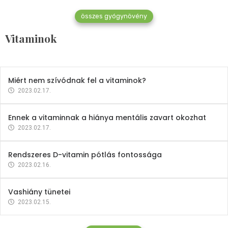
összes gyógynövény
Mindent a B-12 vitaminról
Vitaminok
2023.02.27.
Miért nem szívódnak fel a vitaminok?
2023.02.17.
Ennek a vitaminnak a hiánya mentális zavart okozhat
2023.02.17.
Rendszeres D-vitamin pótlás fontossága
2023.02.16.
Vashiány tünetei
2023.02.15.