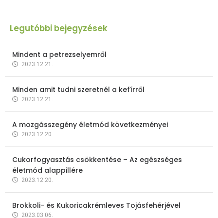
Legutóbbi bejegyzések
Mindent a petrezselyemről
2023.12.21.
Minden amit tudni szeretnél a kefírről
2023.12.21.
A mozgásszegény életmód következményei
2023.12.20.
Cukorfogyasztás csökkentése – Az egészséges
életmód alappillére
2023.12.20.
Brokkoli- és Kukoricakrémleves Tojásfehérjével
2023.03.06.