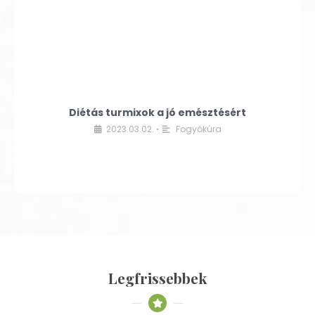
Diétás turmixok a jó emésztésért
2023.03.02.
Fogyókúra
•
Legfrissebbek