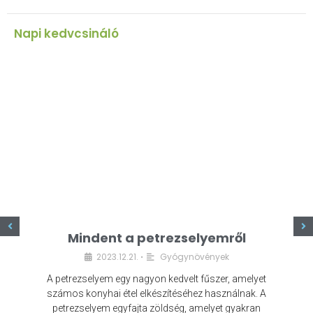
Napi kedvcsináló
z
Mindent a petrezselyemről
2023.12.21.
Gyógynövények
•
A petrezselyem egy nagyon kedvelt fűszer, amelyet
számos konyhai étel elkészítéséhez használnak. A
petrezselyem egyfajta zöldség, amelyet gyakran