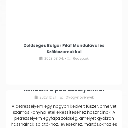
Zöldséges Bulgur Pilaf Mandulával és
Szőlőszemekkel
2023.03.04.
Receptek
•
Mindent a petrezselyemről
2023.12.21.
Gyógynövények
•
A petrezselyem egy nagyon kedvelt fűszer, amelyet
számos konyhai étel elkészítéséhez használnak. A
petrezselyem egyfajta zöldség, amelyet gyakran
használnak salátákhoz, levesekhez, mártásokhoz és