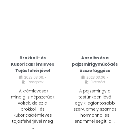
Brokkoli- és
A szelén és a
Kukoricakrémleves
pajzsmirigyműködés
Tojásfehérjével
összefüggése
2023.03.06.
2023.03.06.
•
•
Receptek
Életmód
A krémlevesek
A pajzsmirigy a
mindig is népszerűek
testünkben lévő
voltak, de ez a
egyik legfontosabb
brokkoli- és
szerv, amely számos
kukoricakrémleves
hormonnal és
tojásfehérjével még
enzimmel segíti a …
…