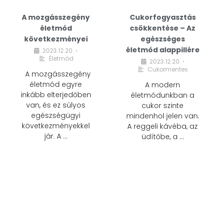
A mozgásszegény
Cukorfogyasztás
életmód
csökkentése – Az
következményei
egészséges
életmód alappillére
2023.12.20.
•
Életmód
2023.12.20.
•
Cukormentes
A mozgásszegény
életmód egyre
A modern
inkább elterjedőben
életmódunkban a
van, és ez súlyos
cukor szinte
egészségügyi
mindenhol jelen van.
következményekkel
A reggeli kávéba, az
jár. A …
üdítőbe, a …