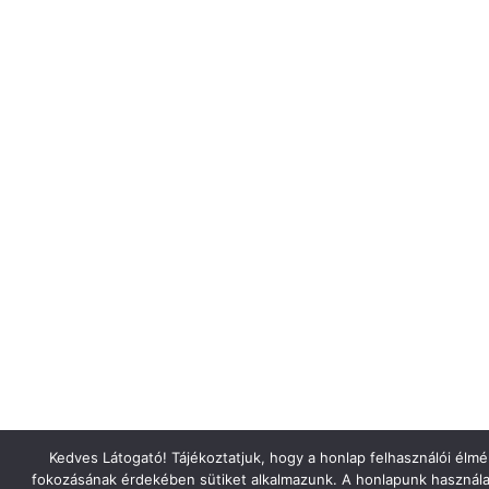
Kedves Látogató! Tájékoztatjuk, hogy a honlap felhasználói élm
fokozásának érdekében sütiket alkalmazunk. A honlapunk használa