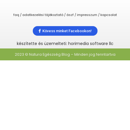
faq / adatkezelési tájékoztató / ászf / impresszum / kapcsolat
Kövess minket Facebookon!
készítette és üzemelteti: horimedia software llc
2023 © Natura Egészség Blog – Minden jog fenntartva