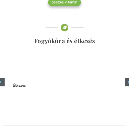
összes vitamin
Fogyókúra és étkezés
Étkezés
Minden amit tudni szeretnél a kefírről
2023.12.21.