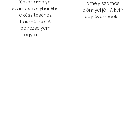
fűszer, amelyet
amely számos
számos konyhai étel
előnnyel jár. A kefír
elkészítéséhez
egy évezredek …
használnak. A
petrezselyem
egyfajta …