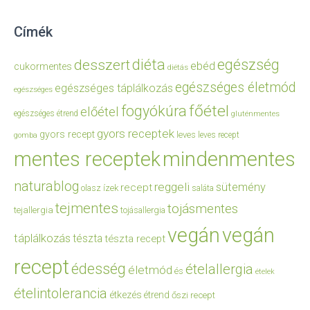
Címék
diéta
egészség
desszert
ebéd
cukormentes
diétás
egészséges életmód
egészséges táplálkozás
egészséges
főétel
fogyókúra
előétel
egészséges étrend
gluténmentes
gyors receptek
gyors recept
leves
leves recept
gomba
mentes receptek
mindenmentes
naturablog
reggeli
sütemény
recept
olasz ízek
saláta
tejmentes
tojásmentes
tejallergia
tojásallergia
vegán
vegán
táplálkozás
tészta
tészta recept
recept
édesség
ételallergia
életmód
és
ételek
ételintolerancia
étkezés
étrend
őszi recept