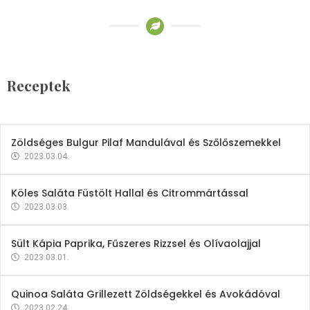
Receptek
Brokkoli- és Kukoricakrémleves
Tojásfehérjével
Receptek
2023.03.06.
Zöldséges Bulgur Pilaf Mandulával és Szőlőszemekkel
2023.03.04.
Köles Saláta Füstölt Hallal és Citrommártással
2023.03.03.
Sült Kápia Paprika, Fűszeres Rizzsel és Olívaolajjal
2023.03.01.
Quinoa Saláta Grillezett Zöldségekkel és Avokádóval
2023.02.24.