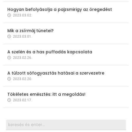
Hogyan befolyásolja a pajzsmirigy az öregedést
2023.03.02.
Mik a zsírmáj tünetei?
2023.03.01.
A szelén és a has puffadás kapcsolata
2023.02.26.
A túlzott sófogyasztás hatásai a szervezetre
2023.02.20.
Tökéletes emésztés: itt a megoldás!
2023.02.17.