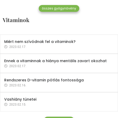
összes gyógynövény
Mindent a B-12 vitaminról
Vitaminok
2023.02.27.
Miért nem szívódnak fel a vitaminok?
2023.02.17.
Ennek a vitaminnak a hiánya mentális zavart okozhat
2023.02.17.
Rendszeres D-vitamin pótlás fontossága
2023.02.16.
Vashiány tünetei
2023.02.15.