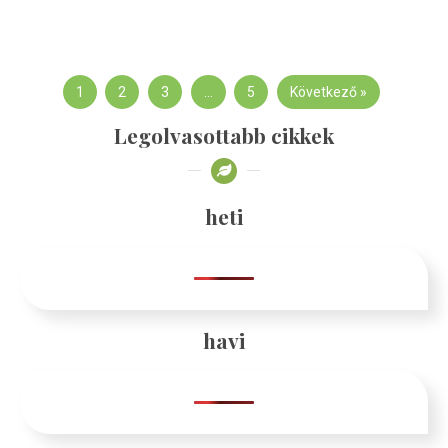
1
2
3
…
5
Következő »
Legolvasottabb cikkek
heti
havi