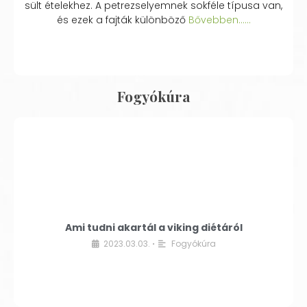
sült ételekhez. A petrezselyemnek sokféle típusa van,
és ezek a fajták különböző
Bővebben...…
Fogyókúra
Ami tudni akartál a viking diétáról
2023.03.03.
Fogyókúra
•