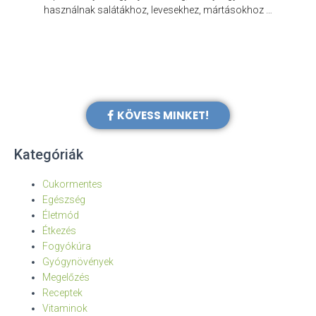
e
használnak salátákhoz, levesekhez, mártásokhoz …
KÖVESS MINKET!
Kategóriák
Cukormentes
Egészség
Életmód
Étkezés
Fogyókúra
Gyógynövények
Megelőzés
Receptek
Vitaminok