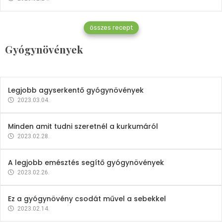
Gyógynövények
összes recept
Mindent a petrezselyemről
Gyógynövények
2023.12.21.
Legjobb agyserkentő gyógynövények
2023.03.04.
Minden amit tudni szeretnél a kurkumáról
2023.02.28.
A legjobb emésztés segítő gyógynövények
2023.02.26.
Ez a gyógynövény csodát művel a sebekkel
2023.02.14.
Vitaminok