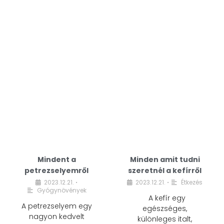
Mindent a
Minden amit tudni
petrezselyemről
szeretnél a kefírről
2023.12.21.
2023.12.21.
Étkezés
•
•
Gyógynövények
A kefír egy
A petrezselyem egy
egészséges,
nagyon kedvelt
különleges italt,