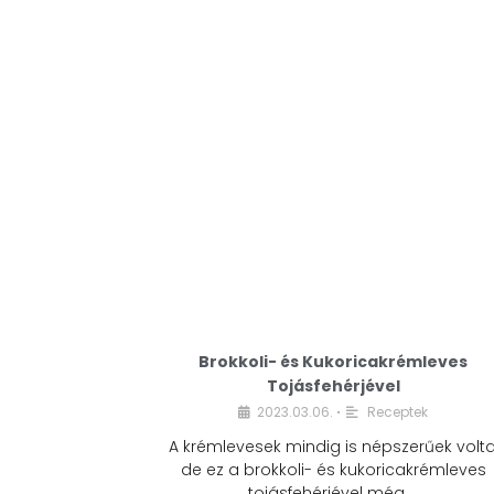
Brokkoli- és Kukoricakrémleves
Tojásfehérjével
2023.03.06.
Receptek
•
A krémlevesek mindig is népszerűek volta
de ez a brokkoli- és kukoricakrémleves
tojásfehérjével még …