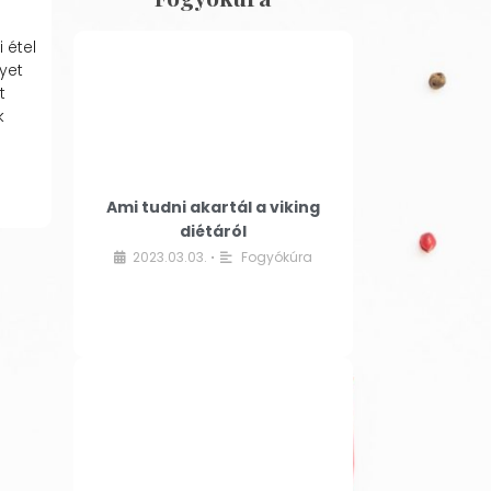
 étel
yet
t
k
Ami tudni akartál a viking
diétáról
2023.03.03.
Fogyókúra
•