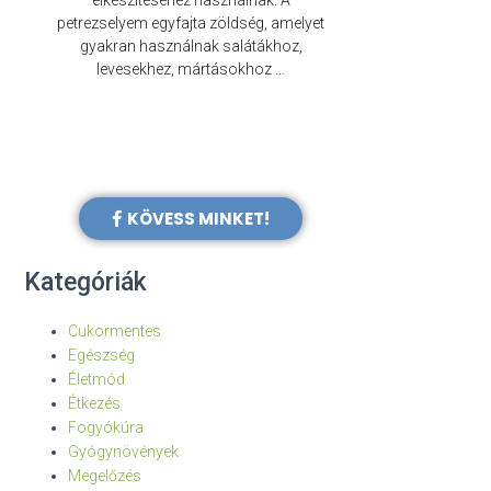
elkészítéséhez használnak. A
évezredek óta f
petrezselyem egyfajta zöldség, amelyet
legkülönb
gyakran használnak salátákhoz,
levesekhez, mártásokhoz …
KÖVESS MINKET!
Kategóriák
Cukormentes
Egészség
Életmód
Étkezés
Fogyókúra
Gyógynövények
Megelőzés