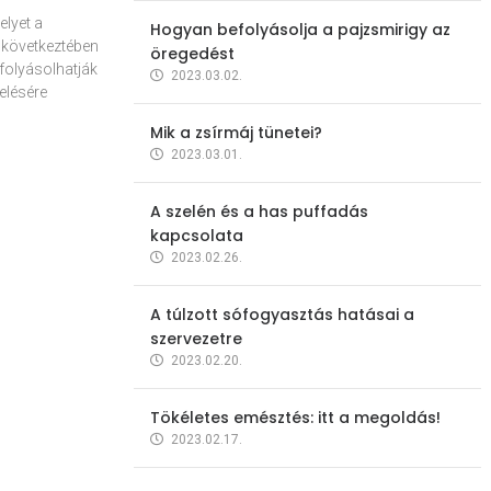
elyet a
Hogyan befolyásolja a pajzsmirigy az
 következtében
öregedést
folyásolhatják
2023.03.02.
elésére
Mik a zsírmáj tünetei?
2023.03.01.
A szelén és a has puffadás
kapcsolata
2023.02.26.
A túlzott sófogyasztás hatásai a
szervezetre
2023.02.20.
Tökéletes emésztés: itt a megoldás!
2023.02.17.