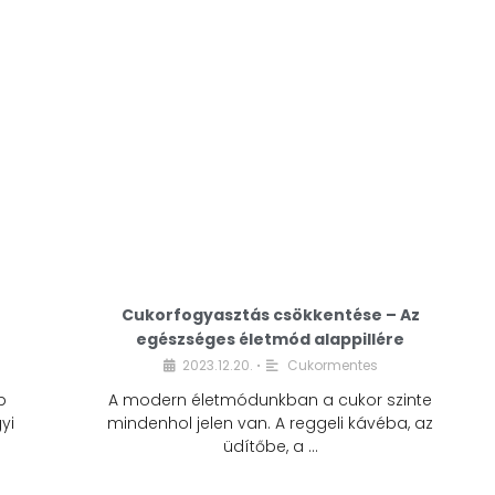
Cukorfogyasztás csökkentése – Az
egészséges életmód alappillére
Cukorfogyasztás
2023.12.20.
Cukormentes
•
csökkentése – Az
b
A modern életmódunkban a cukor szinte
egészséges életmód
yi
mindenhol jelen van. A reggeli kávéba, az
alappillére
üdítőbe, a …
2023.12.20.
Cukormentes
•