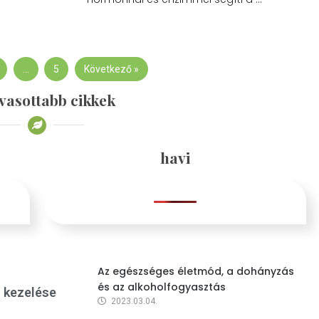
…
5
Következő »
vasottabb cikkek
havi
Az egészséges életmód, a dohányzás
és az alkoholfogyasztás
s kezelése
2023.03.04.