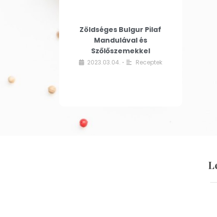
Zöldséges Bulgur Pilaf
Mandulával és
Szőlőszemekkel
2023.03.04.
Receptek
•
L