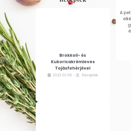
A pet
elk
g
é
Brokkoli- és
Kukoricakrémleves
Tojásfehérjével
2023.03.06.
Receptek
•