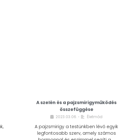
A modern életmódunkban a cukor szinte
mindenhol jelen van. A reggeli kávéba, az
üdítőbe, a desszertekbe és még sok más
élelmiszerbe is …
A szelén és a pajzsmirigyműködés
összefüggése
2023.03.06.
Életmód
•
k,
A pajzsmirigy a testünkben lévő egyik
legfontosabb szerv, amely számos
hormonnal és enzimmel segíti a …