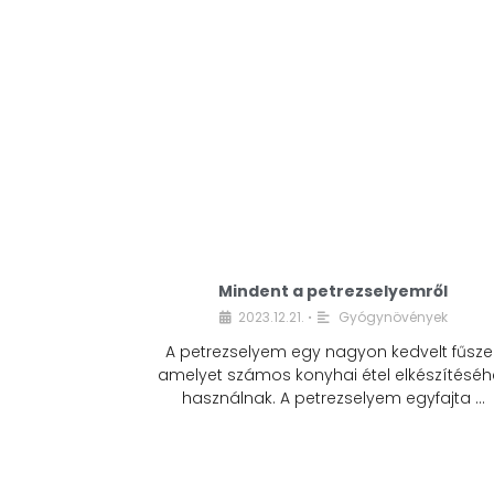
Mindent a petrezselyemről
2023.12.21.
Gyógynövények
•
A petrezselyem egy nagyon kedvelt fűszer
amelyet számos konyhai étel elkészítéséh
használnak. A petrezselyem egyfajta …