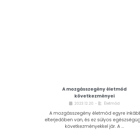
A mozgásszegény életmód
következményei
2023.12.20.
Életmód
•
A mozgásszegény életmód egyre inkáb
elterjedőben van, és ez súlyos egészségüg
következményekkel jár. A …