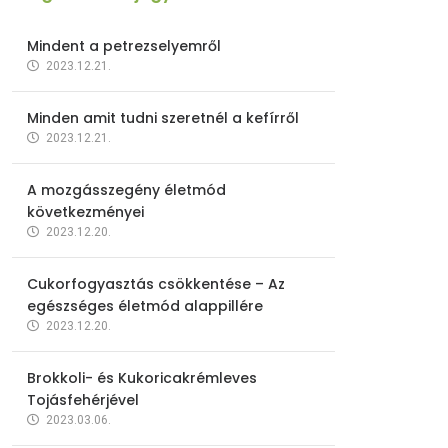
Mindent a petrezselyemről
2023.12.21.
Minden amit tudni szeretnél a kefírről
2023.12.21.
A mozgásszegény életmód
következményei
2023.12.20.
Cukorfogyasztás csökkentése – Az
egészséges életmód alappillére
2023.12.20.
Brokkoli- és Kukoricakrémleves
Tojásfehérjével
2023.03.06.