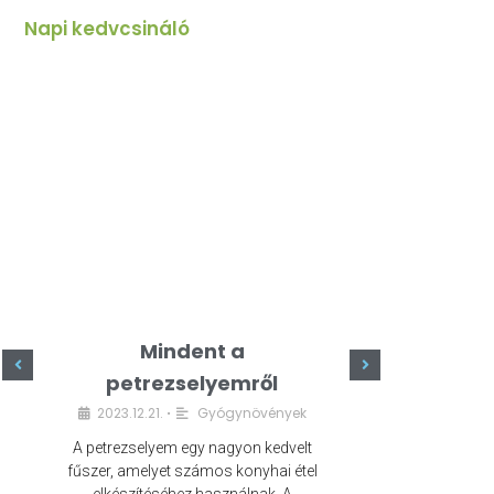
Napi kedvcsináló
Mindent a
Minde
petrezselyemről
szeret
2023.12.21.
Gyógynövények
2023.
•
A petrezselyem egy nagyon kedvelt
A kefír egy egé
fűszer, amelyet számos konyhai étel
amely számos e