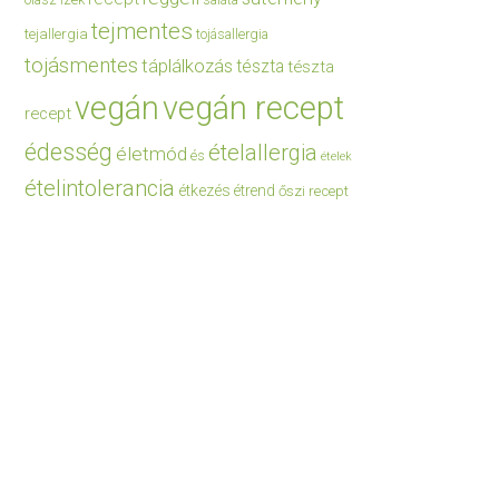
saláta
tejmentes
tejallergia
tojásallergia
tojásmentes
táplálkozás
tészta
tészta
vegán
vegán recept
recept
édesség
ételallergia
életmód
és
ételek
ételintolerancia
étkezés
étrend
őszi recept