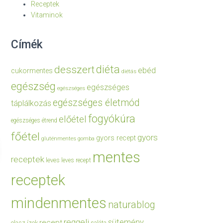
Receptek
Vitaminok
Címék
diéta
desszert
ebéd
cukormentes
diétás
egészség
egészséges
egészséges
egészséges életmód
táplálkozás
fogyókúra
előétel
egészséges étrend
főétel
gyors
gyors recept
gluténmentes
gomba
mentes
receptek
leves
leves recept
receptek
mindenmentes
naturablog
reggeli
sütemény
recept
olasz ízek