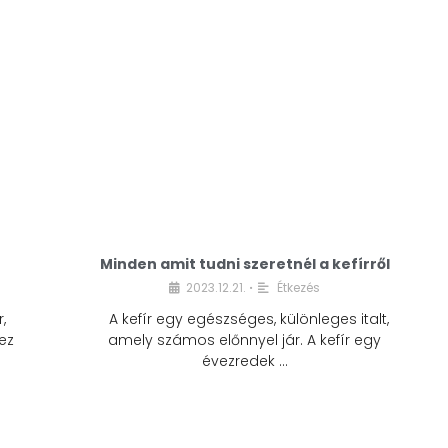
Minden amit tudni szeretnél a kefírről
2023.12.21.
Étkezés
•
,
A kefír egy egészséges, különleges italt,
ez
amely számos előnnyel jár. A kefír egy
évezredek …