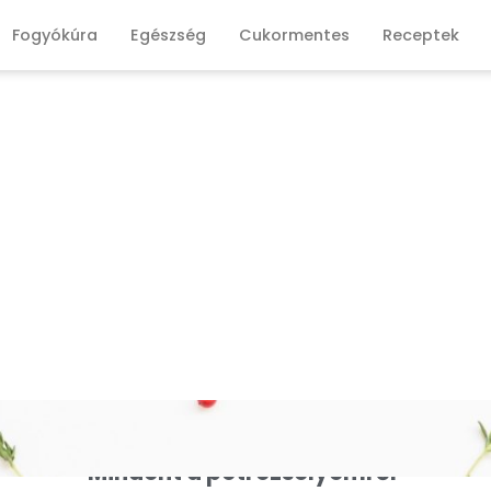
Fogyókúra
Egészség
Cukormentes
Receptek
Mindent a petrezselyemről