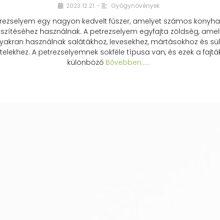
2023.12.21.
Gyógynövények
•
rezselyem egy nagyon kedvelt fűszer, amelyet számos konyhai
észítéséhez használnak. A petrezselyem egyfajta zöldség, amel
yakran használnak salátákhoz, levesekhez, mártásokhoz és sül
telekhez. A petrezselyemnek sokféle típusa van, és ezek a fajtá
különböző
Bővebben...…