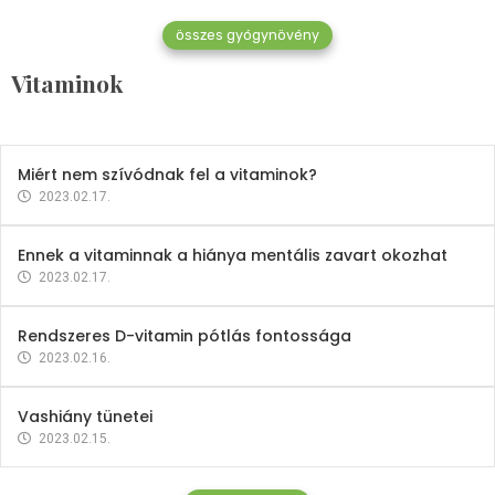
összes gyógynövény
Mindent a B-12 vitaminról
Vitaminok
2023.02.27.
Miért nem szívódnak fel a vitaminok?
2023.02.17.
Ennek a vitaminnak a hiánya mentális zavart okozhat
2023.02.17.
Rendszeres D-vitamin pótlás fontossága
2023.02.16.
Vashiány tünetei
2023.02.15.