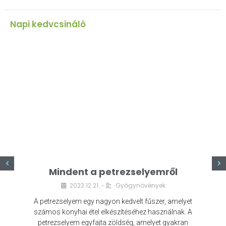
Napi kedvcsináló
z
Mindent a petrezselyemről
2023.12.21.
Gyógynövények
•
A petrezselyem egy nagyon kedvelt fűszer, amelyet
számos konyhai étel elkészítéséhez használnak. A
petrezselyem egyfajta zöldség, amelyet gyakran