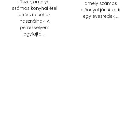
fűszer, amelyet
amely számos
számos konyhai étel
előnnyel jár. A kefír
elkészítéséhez
egy évezredek …
használnak. A
petrezselyem
egyfajta …