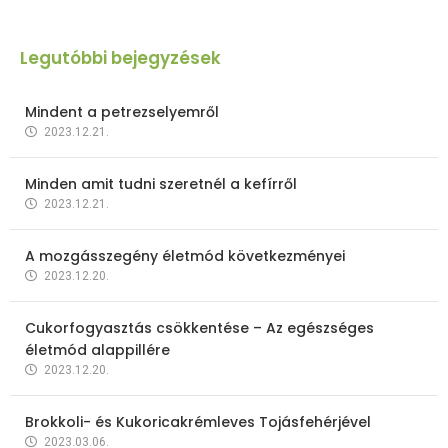
Legutóbbi bejegyzések
Mindent a petrezselyemről
2023.12.21.
Minden amit tudni szeretnél a kefírről
2023.12.21.
A mozgásszegény életmód következményei
2023.12.20.
Cukorfogyasztás csökkentése – Az egészséges
életmód alappillére
2023.12.20.
Brokkoli- és Kukoricakrémleves Tojásfehérjével
2023.03.06.