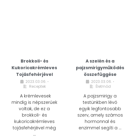
Brokkoli- és
A szelén és a
Kukoricakrémleves
pajzsmirigyműködés
Tojásfehérjével
összefüggése
2023.03.06.
2023.03.06.
•
•
Receptek
Életmód
A krémlevesek
A pajzsmirigy a
mindig is népszerűek
testünkben lévő
voltak, de ez a
egyik legfontosabb
brokkoli- és
szerv, amely számos
kukoricakrémleves
hormonnal és
tojásfehérjével még
enzimmel segíti a …
…