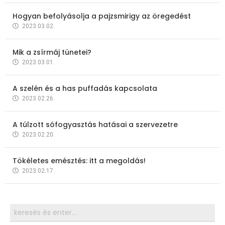
Hogyan befolyásolja a pajzsmirigy az öregedést
2023.03.02.
Mik a zsírmáj tünetei?
2023.03.01.
A szelén és a has puffadás kapcsolata
2023.02.26.
A túlzott sófogyasztás hatásai a szervezetre
2023.02.20.
Tökéletes emésztés: itt a megoldás!
2023.02.17.