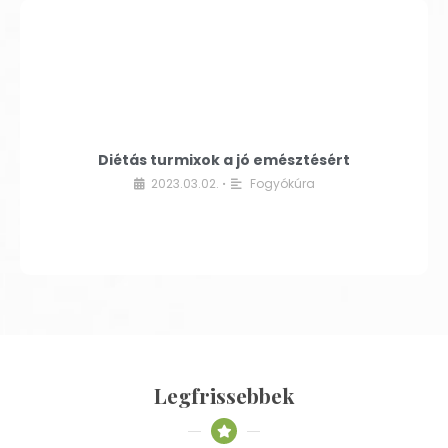
Diétás turmixok a jó emésztésért
2023.03.02.
Fogyókúra
•
Legfrissebbek