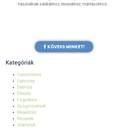
e
használnak salátákhoz, levesekhez, mártásokhoz …
KÖVESS MINKET!
Kategóriák
Cukormentes
Egészség
Életmód
Étkezés
Fogyókúra
Gyógynövények
Megelőzés
Receptek
Vitaminok