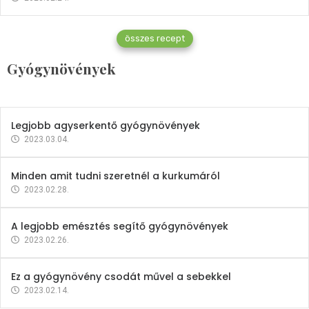
Gyógynövények
összes recept
Mindent a petrezselyemről
Gyógynövények
2023.12.21.
Legjobb agyserkentő gyógynövények
2023.03.04.
Minden amit tudni szeretnél a kurkumáról
2023.02.28.
A legjobb emésztés segítő gyógynövények
2023.02.26.
Ez a gyógynövény csodát művel a sebekkel
2023.02.14.
Vitaminok