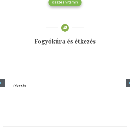
összes vitamin
Fogyókúra és étkezés
Étkezés
Minden amit tudni szeretnél a kefírről
2023.12.21.