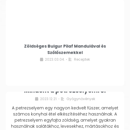
Zöldséges Bulgur Pilaf Mandulával és
Szőlőszemekkel
2023.03.04.
Receptek
•
Mindent a petrezselyemről
2023.12.21.
Gyógynövények
•
A petrezselyem egy nagyon kedvelt fűszer, amelyet
számos konyhai étel elkészítéséhez használnak. A
petrezselyem egyfajta zöldség, amelyet gyakran
használnak salátákhoz, levesekhez, mártásokhoz és