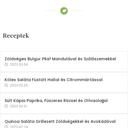
Receptek
Brokkoli- és Kukoricakrémleves
Tojásfehérjével
Receptek
2023.03.06.
Zöldséges Bulgur Pilaf Mandulával és Szőlőszemekkel
2023.03.04.
Köles Saláta Füstölt Hallal és Citrommártással
2023.03.03.
Sült Kápia Paprika, Fűszeres Rizzsel és Olívaolajjal
2023.03.01.
Quinoa Saláta Grillezett Zöldségekkel és Avokádóval
2023.02.24.