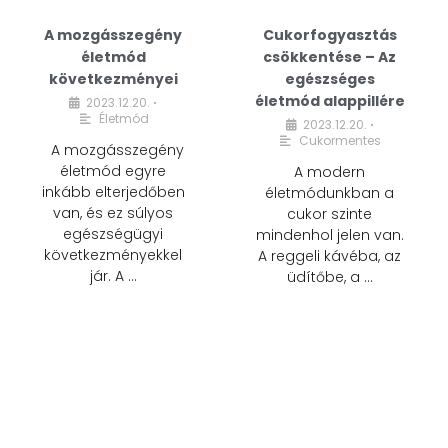
A mozgásszegény
Cukorfogyasztás
életmód
csökkentése – Az
következményei
egészséges
életmód alappillére
2023.12.20.
•
Életmód
2023.12.20.
•
Cukormentes
A mozgásszegény
életmód egyre
A modern
inkább elterjedőben
életmódunkban a
van, és ez súlyos
cukor szinte
egészségügyi
mindenhol jelen van.
következményekkel
A reggeli kávéba, az
jár. A …
üdítőbe, a …