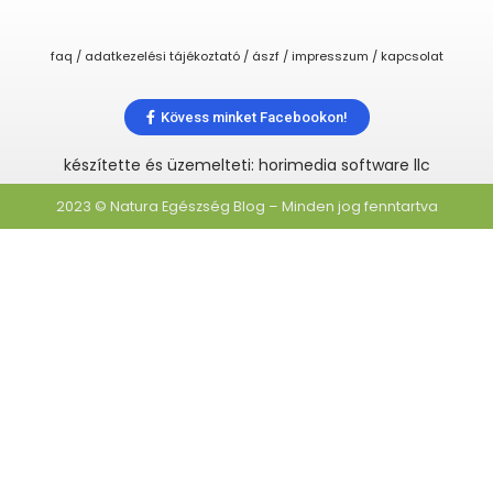
faq / adatkezelési tájékoztató / ászf / impresszum / kapcsolat
Kövess minket Facebookon!
készítette és üzemelteti: horimedia software llc
2023 © Natura Egészség Blog – Minden jog fenntartva