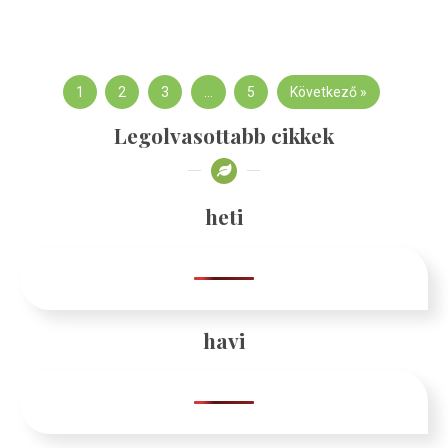
1
2
3
…
5
Következő »
Legolvasottabb cikkek
heti
havi