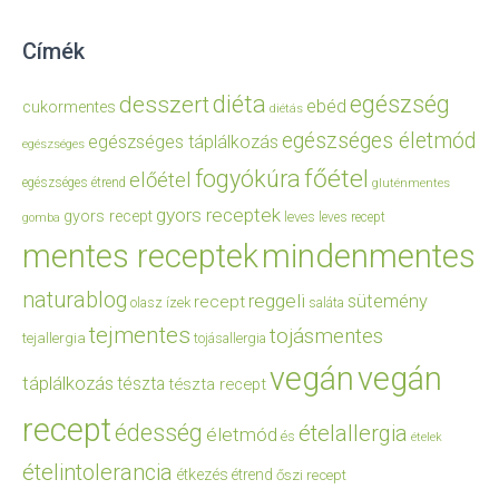
Címék
diéta
egészség
desszert
ebéd
cukormentes
diétás
egészséges életmód
egészséges táplálkozás
egészséges
főétel
fogyókúra
előétel
egészséges étrend
gluténmentes
gyors receptek
gyors recept
leves
leves recept
gomba
mentes receptek
mindenmentes
naturablog
reggeli
sütemény
recept
olasz ízek
saláta
tejmentes
tojásmentes
tejallergia
tojásallergia
vegán
vegán
táplálkozás
tészta
tészta recept
recept
édesség
ételallergia
életmód
és
ételek
ételintolerancia
étkezés
étrend
őszi recept