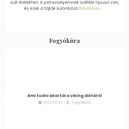
sült ételekhez. A petrezselyemnek sokféle típusa van,
és ezek a fajták különböző
Bővebben...…
Fogyókúra
Ami tudni akartál a viking diétáról
2023.03.03.
Fogyókúra
•