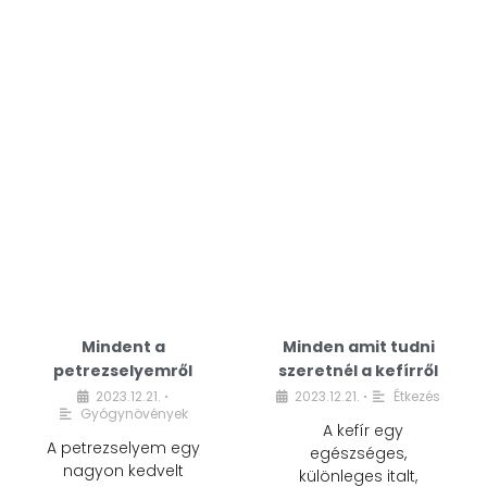
Mindent a
Minden amit tudni
petrezselyemről
szeretnél a kefírről
2023.12.21.
2023.12.21.
Étkezés
•
•
Gyógynövények
A kefír egy
A petrezselyem egy
egészséges,
nagyon kedvelt
különleges italt,