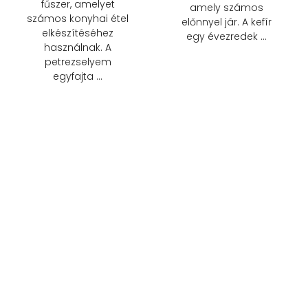
fűszer, amelyet
amely számos
számos konyhai étel
előnnyel jár. A kefír
elkészítéséhez
egy évezredek …
használnak. A
petrezselyem
egyfajta …