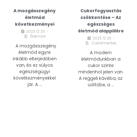
A mozgásszegény
Cukorfogyasztás
életmód
csökkentése – Az
következményei
egészséges
életmód alappillére
2023.12.20.
•
Életmód
2023.12.20.
•
Cukormentes
A mozgásszegény
életmód egyre
A modern
inkább elterjedőben
életmódunkban a
van, és ez súlyos
cukor szinte
egészségügyi
mindenhol jelen van.
következményekkel
A reggeli kávéba, az
jár. A …
üdítőbe, a …