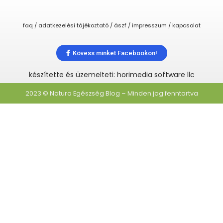
faq / adatkezelési tájékoztató / ászf / impresszum / kapcsolat
Kövess minket Facebookon!
készítette és üzemelteti: horimedia software llc
2023 © Natura Egészség Blog – Minden jog fenntartva