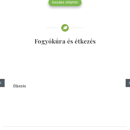
összes vitamin
Fogyókúra és étkezés
Étkezés
Minden amit tudni szeretnél a kefírről
2023.12.21.