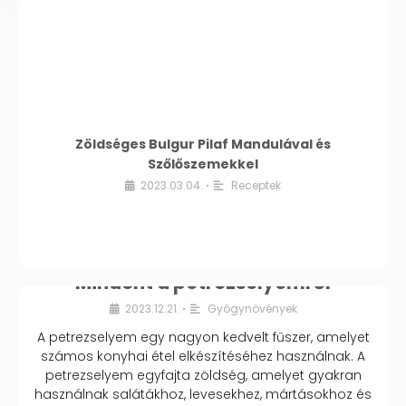
Zöldséges Bulgur Pilaf Mandulával és
Szőlőszemekkel
2023.03.04.
Receptek
•
Mindent a petrezselyemről
2023.12.21.
Gyógynövények
•
A petrezselyem egy nagyon kedvelt fűszer, amelyet
számos konyhai étel elkészítéséhez használnak. A
petrezselyem egyfajta zöldség, amelyet gyakran
használnak salátákhoz, levesekhez, mártásokhoz és