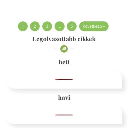
1
2
3
…
5
Következő »
Legolvasottabb cikkek
heti
havi