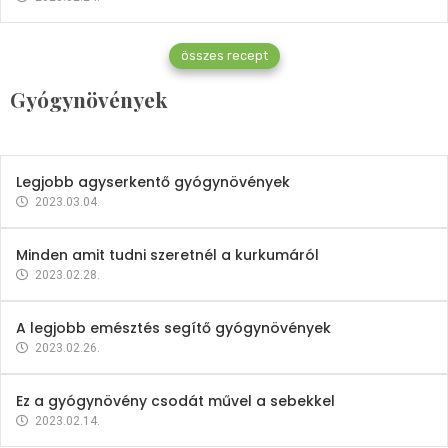
Gyógynövények
összes recept
Mindent a petrezselyemről
Gyógynövények
2023.12.21.
Legjobb agyserkentő gyógynövények
2023.03.04.
Minden amit tudni szeretnél a kurkumáról
2023.02.28.
A legjobb emésztés segítő gyógynövények
2023.02.26.
Ez a gyógynövény csodát művel a sebekkel
2023.02.14.
Vitaminok