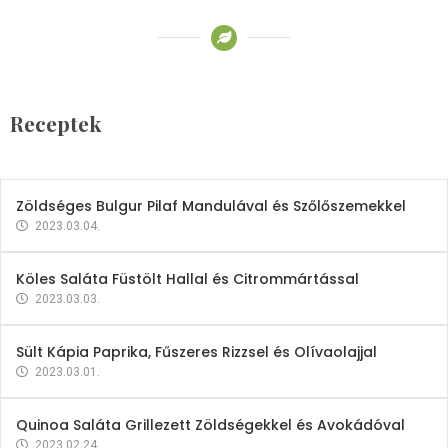
Receptek
Brokkoli- és Kukoricakrémleves
Tojásfehérjével
Receptek
2023.03.06.
Zöldséges Bulgur Pilaf Mandulával és Szőlőszemekkel
2023.03.04.
Köles Saláta Füstölt Hallal és Citrommártással
2023.03.03.
Sült Kápia Paprika, Fűszeres Rizzsel és Olívaolajjal
2023.03.01.
Quinoa Saláta Grillezett Zöldségekkel és Avokádóval
2023.02.24.