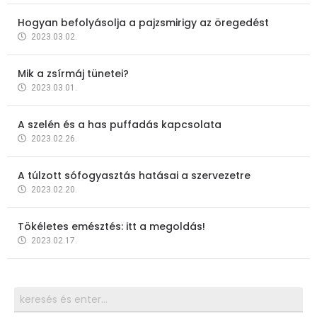
Hogyan befolyásolja a pajzsmirigy az öregedést
2023.03.02.
Mik a zsírmáj tünetei?
2023.03.01.
A szelén és a has puffadás kapcsolata
2023.02.26.
A túlzott sófogyasztás hatásai a szervezetre
2023.02.20.
Tökéletes emésztés: itt a megoldás!
2023.02.17.