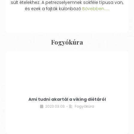
sült ételekhez. A petrezselyemnek sokféle típusa van,
és ezek a fajták különböző
Bővebben...…
Fogyókúra
Ami tudni akartál a viking diétáról
2023.03.03.
Fogyókúra
•