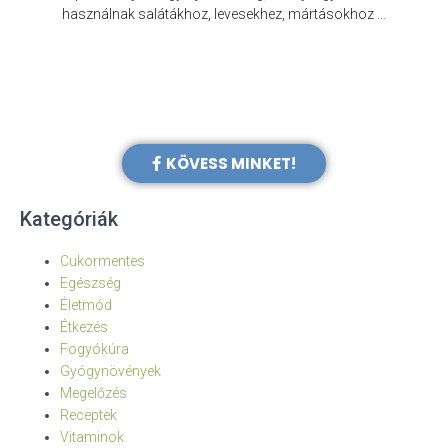
e
használnak salátákhoz, levesekhez, mártásokhoz …
KÖVESS MINKET!
Kategóriák
Cukormentes
Egészség
Életmód
Étkezés
Fogyókúra
Gyógynövények
Megelőzés
Receptek
Vitaminok