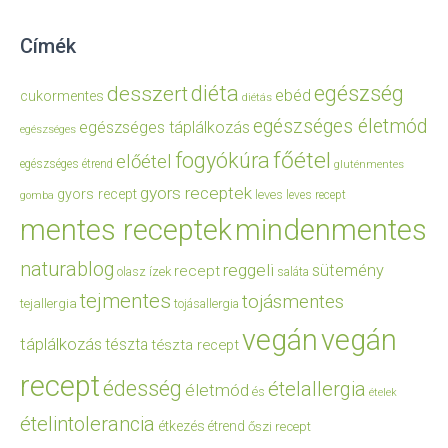
Címék
diéta
egészség
desszert
ebéd
cukormentes
diétás
egészséges életmód
egészséges táplálkozás
egészséges
főétel
fogyókúra
előétel
egészséges étrend
gluténmentes
gyors receptek
gyors recept
leves
leves recept
gomba
mentes receptek
mindenmentes
naturablog
reggeli
sütemény
recept
olasz ízek
saláta
tejmentes
tojásmentes
tejallergia
tojásallergia
vegán
vegán
táplálkozás
tészta
tészta recept
recept
édesség
ételallergia
életmód
és
ételek
ételintolerancia
étkezés
étrend
őszi recept