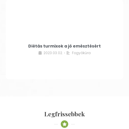
Diétás turmixok a jó emésztésért
2023.03.02.
Fogyókúra
•
Legfrissebbek