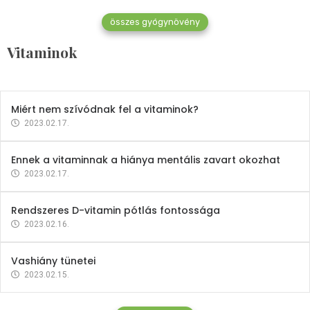
összes gyógynövény
Mindent a B-12 vitaminról
Vitaminok
2023.02.27.
Miért nem szívódnak fel a vitaminok?
2023.02.17.
Ennek a vitaminnak a hiánya mentális zavart okozhat
2023.02.17.
Rendszeres D-vitamin pótlás fontossága
2023.02.16.
Vashiány tünetei
2023.02.15.