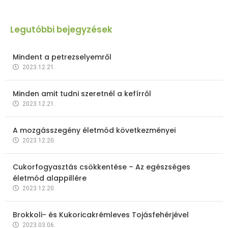
Legutóbbi bejegyzések
Mindent a petrezselyemről
2023.12.21.
Minden amit tudni szeretnél a kefírről
2023.12.21.
A mozgásszegény életmód következményei
2023.12.20.
Cukorfogyasztás csökkentése – Az egészséges
életmód alappillére
2023.12.20.
Brokkoli- és Kukoricakrémleves Tojásfehérjével
2023.03.06.