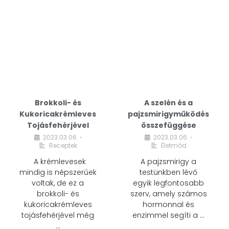
Brokkoli- és
A szelén és a
Kukoricakrémleves
pajzsmirigyműködés
Tojásfehérjével
összefüggése
2023.03.06.
2023.03.06.
•
•
Receptek
Életmód
A krémlevesek
A pajzsmirigy a
mindig is népszerűek
testünkben lévő
voltak, de ez a
egyik legfontosabb
brokkoli- és
szerv, amely számos
kukoricakrémleves
hormonnal és
tojásfehérjével még
enzimmel segíti a …
…