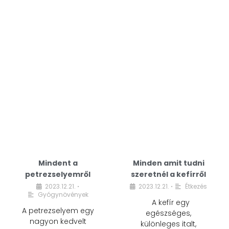
Mindent a
Minden amit tudni
petrezselyemről
szeretnél a kefírről
2023.12.21.
2023.12.21.
Étkezés
•
•
Gyógynövények
A kefír egy
A petrezselyem egy
egészséges,
nagyon kedvelt
különleges italt,