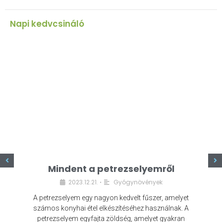
Napi kedvcsináló
z
Mindent a petrezselyemről
2023.12.21.
Gyógynövények
•
A petrezselyem egy nagyon kedvelt fűszer, amelyet
számos konyhai étel elkészítéséhez használnak. A
petrezselyem egyfajta zöldség, amelyet gyakran