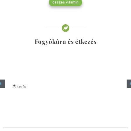
összes vitamin
Fogyókúra és étkezés
Étkezés
Minden amit tudni szeretnél a kefírről
2023.12.21.