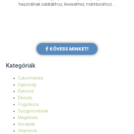
e
használnak salátákhoz, levesekhez, mártásokhoz …
KÖVESS MINKET!
Kategóriák
Cukormentes
Egészség
Életmód
Étkezés
Fogyókúra
Gyógynövények
Megelőzés
Receptek
Vitaminok