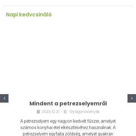
Napi kedvcsináló
z
Mindent a petrezselyemről
2023.12.21.
Gyógynövények
•
A petrezselyem egy nagyon kedvelt fűszer, amelyet
számos konyhai étel elkészítéséhez használnak. A
petrezselyem egyfajta zöldség, amelyet gyakran