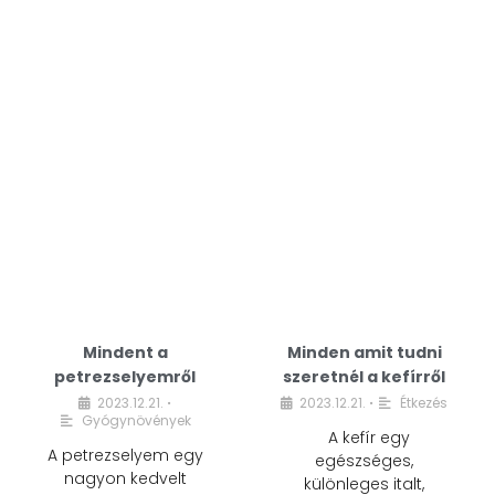
Mindent a
Minden amit tudni
petrezselyemről
szeretnél a kefírről
2023.12.21.
2023.12.21.
Étkezés
•
•
Gyógynövények
A kefír egy
A petrezselyem egy
egészséges,
nagyon kedvelt
különleges italt,