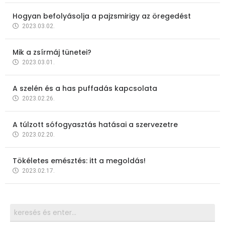
Hogyan befolyásolja a pajzsmirigy az öregedést
2023.03.02.
Mik a zsírmáj tünetei?
2023.03.01.
A szelén és a has puffadás kapcsolata
2023.02.26.
A túlzott sófogyasztás hatásai a szervezetre
2023.02.20.
Tökéletes emésztés: itt a megoldás!
2023.02.17.