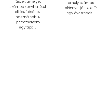
fűszer, amelyet
amely számos
számos konyhai étel
előnnyel jár. A kefír
elkészítéséhez
egy évezredek …
használnak. A
petrezselyem
egyfajta …