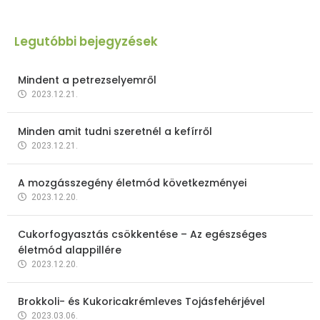
Legutóbbi bejegyzések
Mindent a petrezselyemről
2023.12.21.
Minden amit tudni szeretnél a kefírről
2023.12.21.
A mozgásszegény életmód következményei
2023.12.20.
Cukorfogyasztás csökkentése – Az egészséges
életmód alappillére
2023.12.20.
Brokkoli- és Kukoricakrémleves Tojásfehérjével
2023.03.06.