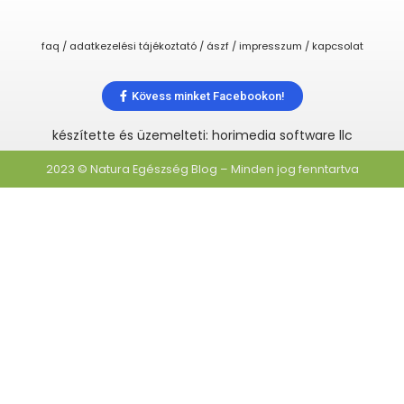
faq / adatkezelési tájékoztató / ászf / impresszum / kapcsolat
Kövess minket Facebookon!
készítette és üzemelteti: horimedia software llc
2023 © Natura Egészség Blog – Minden jog fenntartva