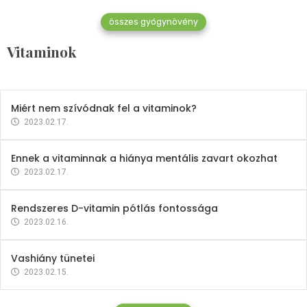
összes gyógynövény
Mindent a B-12 vitaminról
Vitaminok
2023.02.27.
Miért nem szívódnak fel a vitaminok?
2023.02.17.
Ennek a vitaminnak a hiánya mentális zavart okozhat
2023.02.17.
Rendszeres D-vitamin pótlás fontossága
2023.02.16.
Vashiány tünetei
2023.02.15.