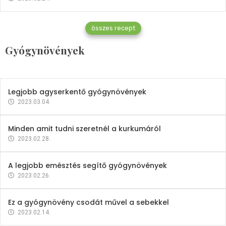
Gyógynövények
összes recept
Mindent a petrezselyemről
Gyógynövények
2023.12.21.
Legjobb agyserkentő gyógynövények
2023.03.04.
Minden amit tudni szeretnél a kurkumáról
2023.02.28.
A legjobb emésztés segítő gyógynövények
2023.02.26.
Ez a gyógynövény csodát művel a sebekkel
2023.02.14.
Vitaminok