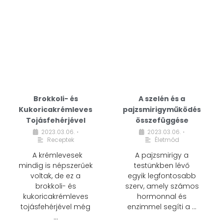
Brokkoli- és
A szelén és a
Kukoricakrémleves
pajzsmirigyműködés
Tojásfehérjével
összefüggése
2023.03.06.
2023.03.06.
•
•
Receptek
Életmód
A krémlevesek
A pajzsmirigy a
mindig is népszerűek
testünkben lévő
voltak, de ez a
egyik legfontosabb
brokkoli- és
szerv, amely számos
kukoricakrémleves
hormonnal és
tojásfehérjével még
enzimmel segíti a …
…