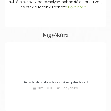
sült ételekhez. A petrezselyemnek sokféle típusa van,
és ezek a fajták különböző
Bővebben...…
Fogyókúra
Ami tudni akartál a viking diétáról
2023.03.03.
Fogyókúra
•