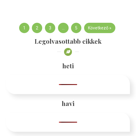
1
2
3
…
5
Következő »
Legolvasottabb cikkek
heti
havi