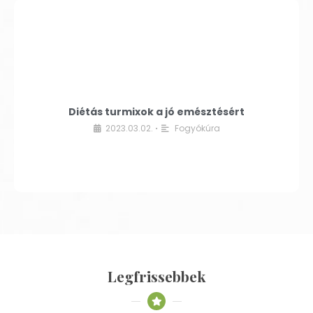
Diétás turmixok a jó emésztésért
2023.03.02.
Fogyókúra
•
Legfrissebbek