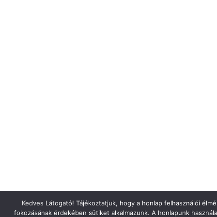
Kedves Látogató! Tájékoztatjuk, hogy a honlap felhasználói élm
fokozásának érdekében sütiket alkalmazunk. A honlapunk használa