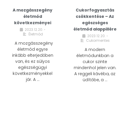
A mozgásszegény
Cukorfogyasztás
életmód
csökkentése – Az
következményei
egészséges
életmód alappillére
2023.12.20.
•
Életmód
2023.12.20.
•
Cukormentes
A mozgásszegény
életmód egyre
A modern
inkább elterjedőben
életmódunkban a
van, és ez súlyos
cukor szinte
egészségügyi
mindenhol jelen van.
következményekkel
A reggeli kávéba, az
jár. A …
üdítőbe, a …