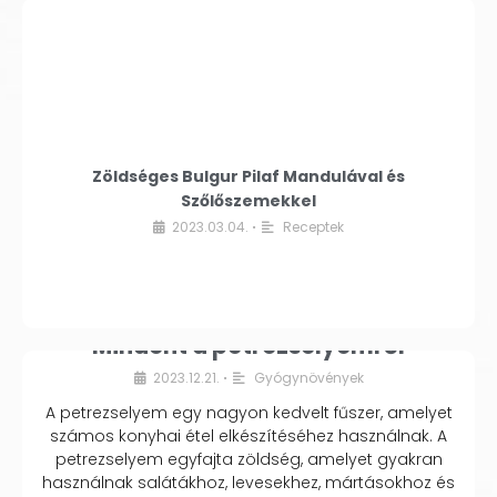
Zöldséges Bulgur Pilaf Mandulával és
Szőlőszemekkel
2023.03.04.
Receptek
•
Mindent a petrezselyemről
2023.12.21.
Gyógynövények
•
A petrezselyem egy nagyon kedvelt fűszer, amelyet
számos konyhai étel elkészítéséhez használnak. A
petrezselyem egyfajta zöldség, amelyet gyakran
használnak salátákhoz, levesekhez, mártásokhoz és