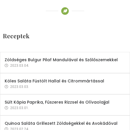
Receptek
Brokkoli- és Kukoricakrémleves
Tojásfehérjével
Receptek
2023.03.06.
Zöldséges Bulgur Pilaf Mandulával és Szőlőszemekkel
2023.03.04.
Köles Saláta Füstölt Hallal és Citrommártással
2023.03.03.
Sült Kápia Paprika, Fűszeres Rizzsel és Olívaolajjal
2023.03.01.
Quinoa Saláta Grillezett Zöldségekkel és Avokádóval
2023.02.24.