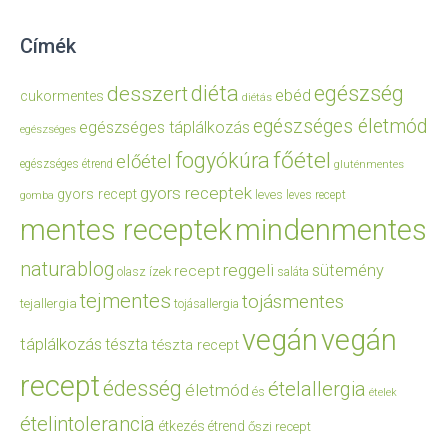
Címék
diéta
egészség
desszert
ebéd
cukormentes
diétás
egészséges életmód
egészséges táplálkozás
egészséges
főétel
fogyókúra
előétel
egészséges étrend
gluténmentes
gyors receptek
gyors recept
leves
leves recept
gomba
mentes receptek
mindenmentes
naturablog
reggeli
sütemény
recept
olasz ízek
saláta
tejmentes
tojásmentes
tejallergia
tojásallergia
vegán
vegán
táplálkozás
tészta
tészta recept
recept
édesség
ételallergia
életmód
és
ételek
ételintolerancia
étkezés
étrend
őszi recept