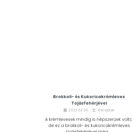
Brokkoli- és Kukoricakrémleves
Tojásfehérjével
2023.03.06.
Receptek
•
A krémlevesek mindig is népszerűek volta
de ez a brokkoli- és kukoricakrémleves
tojásfehérjével még …