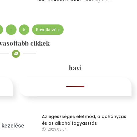
…
5
Következő »
vasottabb cikkek
havi
Az egészséges életmód, a dohányzás
és az alkoholfogyasztás
s kezelése
2023.03.04.