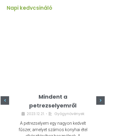
Napi kedvcsináló
Mindent a
Minde
petrezselyemről
szeret
2023.12.21.
Gyógynövények
2023.
•
A petrezselyem egy nagyon kedvelt
A kefír egy egé
fűszer, amelyet számos konyhai étel
amely számos e