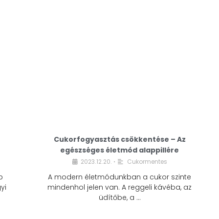
Cukorfogyasztás csökkentése – Az
egészséges életmód alappillére
Cukorfogyasztás
2023.12.20.
Cukormentes
•
csökkentése – Az
b
A modern életmódunkban a cukor szinte
egészséges életmód
yi
mindenhol jelen van. A reggeli kávéba, az
alappillére
üdítőbe, a …
2023.12.20.
Cukormentes
•