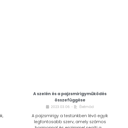
A modern életmódunkban a cukor szinte
mindenhol jelen van. A reggeli kávéba, az
üdítőbe, a desszertekbe és még sok más
élelmiszerbe is …
A szelén és a pajzsmirigyműködés
összefüggése
2023.03.06.
Életmód
•
k,
A pajzsmirigy a testünkben lévő egyik
legfontosabb szerv, amely számos
hormonnal és enzimmel segíti a …