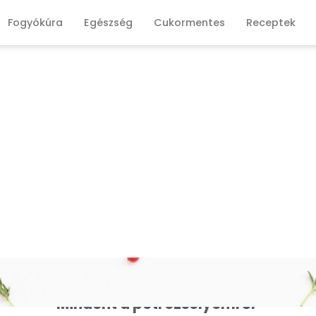
Fogyókúra
Egészség
Cukormentes
Receptek
Mindent a petrezselyemről