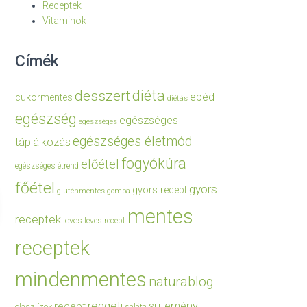
Receptek
Vitaminok
Címék
diéta
desszert
ebéd
cukormentes
diétás
egészség
egészséges
egészséges
egészséges életmód
táplálkozás
fogyókúra
előétel
egészséges étrend
főétel
gyors
gyors recept
gluténmentes
gomba
mentes
receptek
leves
leves recept
receptek
mindenmentes
naturablog
reggeli
sütemény
recept
olasz ízek