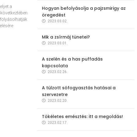
elyet a
Hogyan befolyásolja a pajzsmirigy az
 következtében
öregedést
folyásolhatják
2023.03.02.
elésére
Mik a zsírmáj tünetei?
2023.03.01.
A szelén és a has puffadás
kapcsolata
2023.02.26.
A túlzott sófogyasztás hatásai a
szervezetre
2023.02.20.
Tökéletes emésztés: itt a megoldás!
2023.02.17.