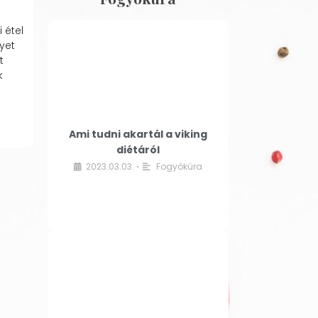
 étel
yet
t
k
Ami tudni akartál a viking
diétáról
2023.03.03.
Fogyókúra
•