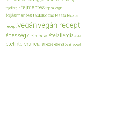
saláta
tejmentes
tejallergia
tojásallergia
tojásmentes
táplálkozás
tészta
tészta
vegán
vegán recept
recept
édesség
ételallergia
életmód
és
ételek
ételintolerancia
étkezés
étrend
őszi recept