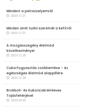
Mindent a petrezselyemről
2023.12.21.
Minden amit tudni szeretnél a kefírről
2023.12.21.
A mozgásszegény életmód
következményei
2023.12.20.
Cukorfogyasztás csökkentése – Az
egészséges életmód alappillére
2023.12.20.
Brokkoli- és Kukoricakrémleves
Tojásfehérjével
2023.03.06.