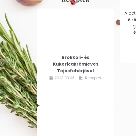
A pet
elk
g
é
Brokkoli- és
Kukoricakrémleves
Tojásfehérjével
2023.03.06.
Receptek
•