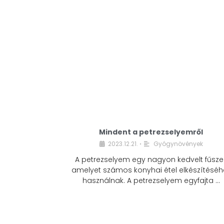
Mindent a petrezselyemről
2023.12.21.
Gyógynövények
•
A petrezselyem egy nagyon kedvelt fűszer
amelyet számos konyhai étel elkészítéséh
használnak. A petrezselyem egyfajta …