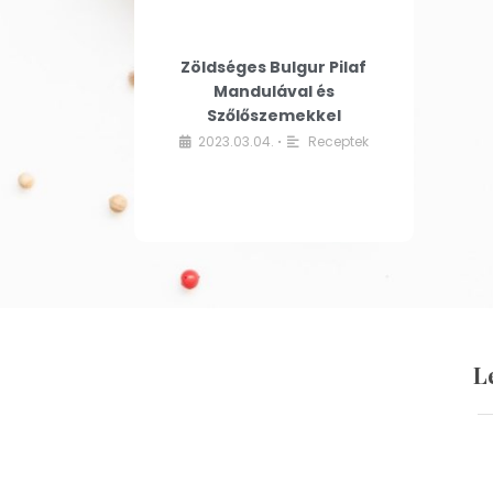
Zöldséges Bulgur Pilaf
Mandulával és
Szőlőszemekkel
2023.03.04.
Receptek
•
L