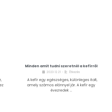
Minden amit tudni szeretnél a kefírről
2023.12.21.
Étkezés
•
,
A kefír egy egészséges, különleges italt,
ez
amely számos előnnyel jár. A kefír egy
évezredek …