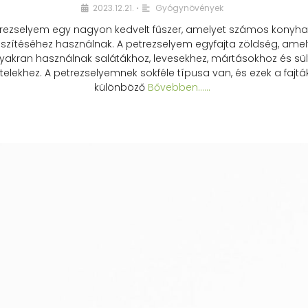
2023.12.21.
Gyógynövények
•
rezselyem egy nagyon kedvelt fűszer, amelyet számos konyhai
észítéséhez használnak. A petrezselyem egyfajta zöldség, amel
yakran használnak salátákhoz, levesekhez, mártásokhoz és sül
telekhez. A petrezselyemnek sokféle típusa van, és ezek a fajtá
különböző
Bővebben...…