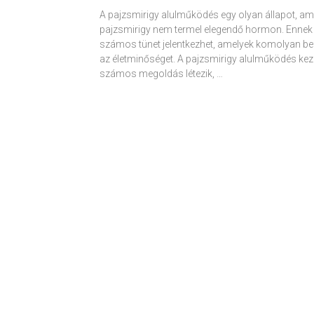
A pajzsmirigy alulműködés egy olyan állapot, am
pajzsmirigy nem termel elegendő hormon. Ennek
számos tünet jelentkezhet, amelyek komolyan be
az életminőséget. A pajzsmirigy alulműködés kez
számos megoldás létezik, …
Receptek