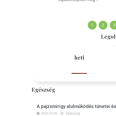
1
2
3
Legol
heti
Egészség
A pajzsmirigy alulműködés tünetei é
2023.03.06.
Egészség
•