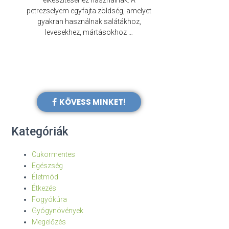
elkészítéséhez használnak. A
évezredek óta f
petrezselyem egyfajta zöldség, amelyet
legkülönb
gyakran használnak salátákhoz,
levesekhez, mártásokhoz …
KÖVESS MINKET!
Kategóriák
Cukormentes
Egészség
Életmód
Étkezés
Fogyókúra
Gyógynövények
Megelőzés