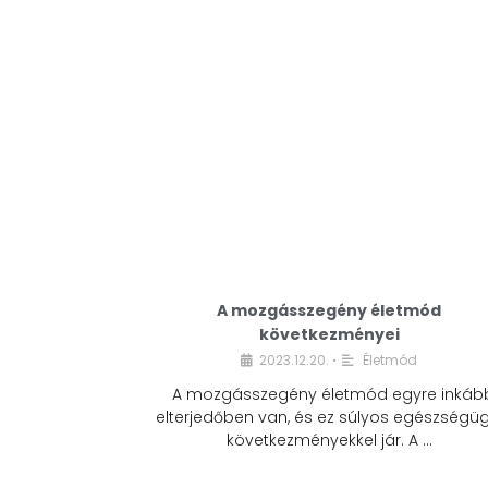
A mozgásszegény életmód
következményei
2023.12.20.
Életmód
•
A mozgásszegény életmód egyre inkáb
elterjedőben van, és ez súlyos egészségüg
következményekkel jár. A …