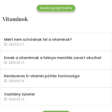
összes gyógynövény
Mindent a B-12 vitaminról
Vitaminok
2023.02.27.
Miért nem szívódnak fel a vitaminok?
2023.02.17.
Ennek a vitaminnak a hiánya mentális zavart okozhat
2023.02.17.
Rendszeres D-vitamin pótlás fontossága
2023.02.16.
Vashiány tünetei
2023.02.15.