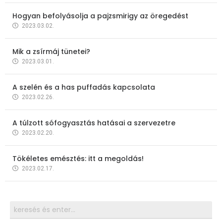
Hogyan befolyásolja a pajzsmirigy az öregedést
2023.03.02.
Mik a zsírmáj tünetei?
2023.03.01.
A szelén és a has puffadás kapcsolata
2023.02.26.
A túlzott sófogyasztás hatásai a szervezetre
2023.02.20.
Tökéletes emésztés: itt a megoldás!
2023.02.17.