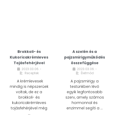
Brokkoli- és
A szelén és a
Kukoricakrémleves
pajzsmirigyműködés
Tojásfehérjével
összefüggése
2023.03.06.
2023.03.06.
•
•
Receptek
Életmód
A krémlevesek
A pajzsmirigy a
mindig is népszerűek
testünkben lévő
voltak, de ez a
egyik legfontosabb
brokkoli- és
szerv, amely számos
kukoricakrémleves
hormonnal és
tojásfehérjével még
enzimmel segíti a …
…