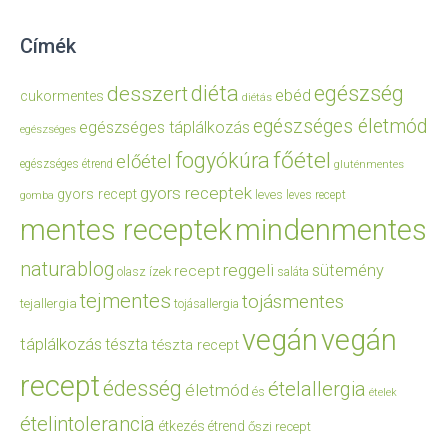
Címék
diéta
egészség
desszert
ebéd
cukormentes
diétás
egészséges életmód
egészséges táplálkozás
egészséges
főétel
fogyókúra
előétel
egészséges étrend
gluténmentes
gyors receptek
gyors recept
leves
leves recept
gomba
mentes receptek
mindenmentes
naturablog
reggeli
sütemény
recept
olasz ízek
saláta
tejmentes
tojásmentes
tejallergia
tojásallergia
vegán
vegán
táplálkozás
tészta
tészta recept
recept
édesség
ételallergia
életmód
és
ételek
ételintolerancia
étkezés
étrend
őszi recept