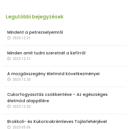
Legutóbbi bejegyzések
Mindent a petrezselyemről
2023.12.21.
Minden amit tudni szeretnél a kefírről
2023.12.21.
A mozgásszegény életmód következményei
2023.12.20.
Cukorfogyasztás csökkentése – Az egészséges
életmód alappillére
2023.12.20.
Brokkoli- és Kukoricakrémleves Tojásfehérjével
2023.03.06.