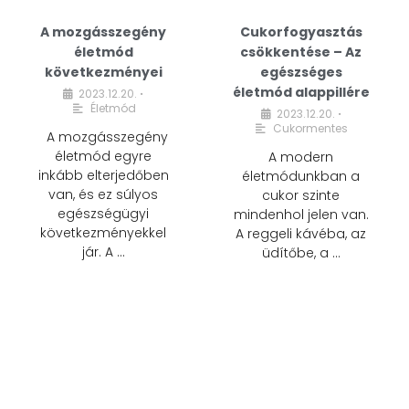
A mozgásszegény
Cukorfogyasztás
életmód
csökkentése – Az
következményei
egészséges
életmód alappillére
2023.12.20.
•
Életmód
2023.12.20.
•
Cukormentes
A mozgásszegény
életmód egyre
A modern
inkább elterjedőben
életmódunkban a
van, és ez súlyos
cukor szinte
egészségügyi
mindenhol jelen van.
következményekkel
A reggeli kávéba, az
jár. A …
üdítőbe, a …