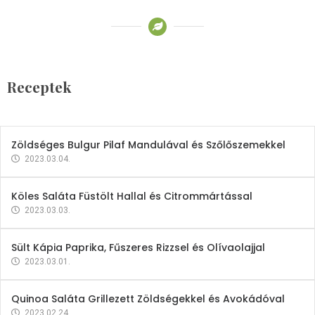
Receptek
Brokkoli- és Kukoricakrémleves
Tojásfehérjével
Receptek
2023.03.06.
Zöldséges Bulgur Pilaf Mandulával és Szőlőszemekkel
2023.03.04.
Köles Saláta Füstölt Hallal és Citrommártással
2023.03.03.
Sült Kápia Paprika, Fűszeres Rizzsel és Olívaolajjal
2023.03.01.
Quinoa Saláta Grillezett Zöldségekkel és Avokádóval
2023.02.24.