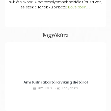
sült ételekhez. A petrezselyemnek sokféle típusa van,
és ezek a fajták különböző
Bővebben...…
Fogyókúra
Ami tudni akartál a viking diétáról
2023.03.03.
Fogyókúra
•