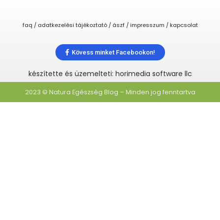
faq / adatkezelési tájékoztató / ászf / impresszum / kapcsolat
Kövess minket Facebookon!
készítette és üzemelteti: horimedia software llc
2023 © Natura Egészség Blog – Minden jog fenntartva