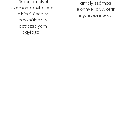
fűszer, amelyet
amely számos
számos konyhai étel
előnnyel jár. A kefír
elkészítéséhez
egy évezredek …
használnak. A
petrezselyem
egyfajta …