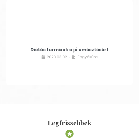
Diétás turmixok a jó emésztésért
2023.03.02.
Fogyókúra
•
Legfrissebbek