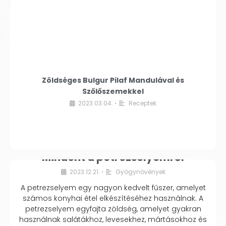
Zöldséges Bulgur Pilaf Mandulával és
Szőlőszemekkel
2023.03.04.
Receptek
•
Mindent a petrezselyemről
2023.12.21.
Gyógynövények
•
A petrezselyem egy nagyon kedvelt fűszer, amelyet
számos konyhai étel elkészítéséhez használnak. A
petrezselyem egyfajta zöldség, amelyet gyakran
használnak salátákhoz, levesekhez, mártásokhoz és