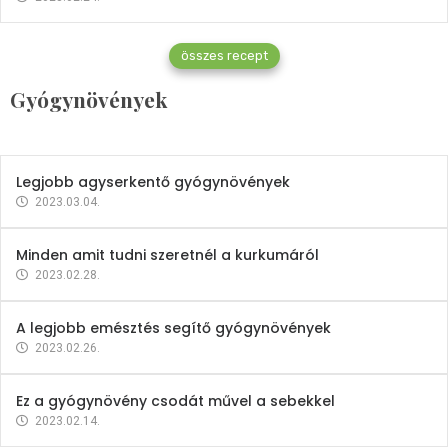
Gyógynövények
összes recept
Mindent a petrezselyemről
Gyógynövények
2023.12.21.
Legjobb agyserkentő gyógynövények
2023.03.04.
Minden amit tudni szeretnél a kurkumáról
2023.02.28.
A legjobb emésztés segítő gyógynövények
2023.02.26.
Ez a gyógynövény csodát művel a sebekkel
2023.02.14.
Vitaminok