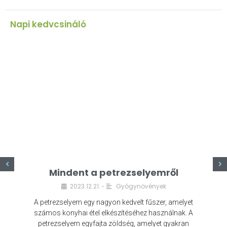
Napi kedvcsináló
z
Mindent a petrezselyemről
2023.12.21.
Gyógynövények
•
A petrezselyem egy nagyon kedvelt fűszer, amelyet
számos konyhai étel elkészítéséhez használnak. A
petrezselyem egyfajta zöldség, amelyet gyakran