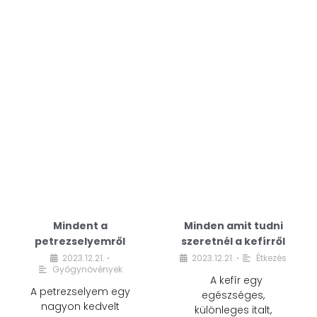
Mindent a
Minden amit tudni
petrezselyemről
szeretnél a kefírről
2023.12.21.
2023.12.21.
Étkezés
•
•
Gyógynövények
A kefír egy
A petrezselyem egy
egészséges,
nagyon kedvelt
különleges italt,