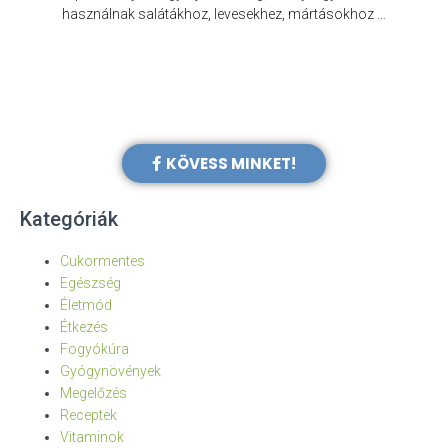
e
használnak salátákhoz, levesekhez, mártásokhoz …
KÖVESS MINKET!
Kategóriák
Cukormentes
Egészség
Életmód
Étkezés
Fogyókúra
Gyógynövények
Megelőzés
Receptek
Vitaminok