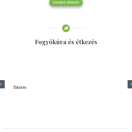
összes vitamin
Fogyókúra és étkezés
Étkezés
Minden amit tudni szeretnél a kefírről
2023.12.21.