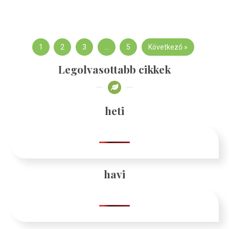
1
2
3
…
5
Következő »
Legolvasottabb cikkek
heti
havi