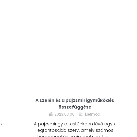
A modern életmódunkban a cukor szinte
mindenhol jelen van. A reggeli kávéba, az
üdítőbe, a desszertekbe és még sok más
élelmiszerbe is …
A szelén és a pajzsmirigyműködés
összefüggése
2023.03.06.
Életmód
•
k,
A pajzsmirigy a testünkben lévő egyik
legfontosabb szerv, amely számos
hormonnal és enzimmel segíti a …