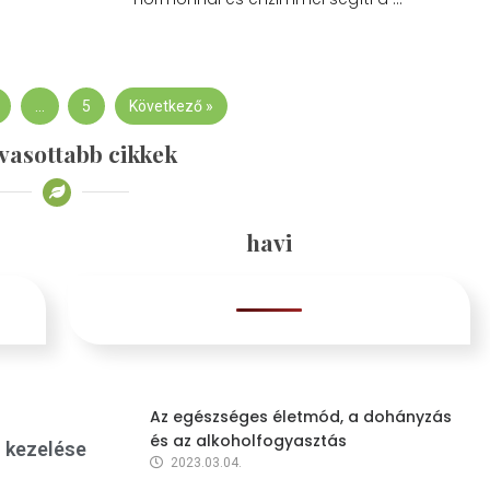
…
5
Következő »
vasottabb cikkek
havi
Az egészséges életmód, a dohányzás
és az alkoholfogyasztás
s kezelése
2023.03.04.