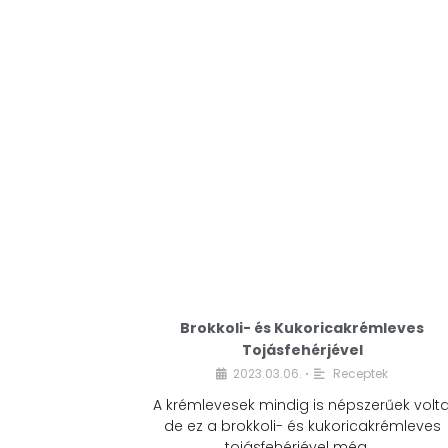
Brokkoli- és Kukoricakrémleves
Tojásfehérjével
2023.03.06.
Receptek
•
A krémlevesek mindig is népszerűek volta
de ez a brokkoli- és kukoricakrémleves
tojásfehérjével még …