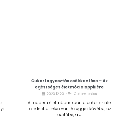
Cukorfogyasztás csökkentése – Az
egészséges életmód alappillére
Cukorfogyasztás
2023.12.20.
Cukormentes
•
csökkentése – Az
b
A modern életmódunkban a cukor szinte
egészséges életmód
yi
mindenhol jelen van. A reggeli kávéba, az
alappillére
üdítőbe, a …
2023.12.20.
Cukormentes
•