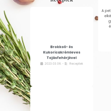
A pet
elk
g
é
Brokkoli- és
Kukoricakrémleves
Tojásfehérjével
2023.03.06.
Receptek
•