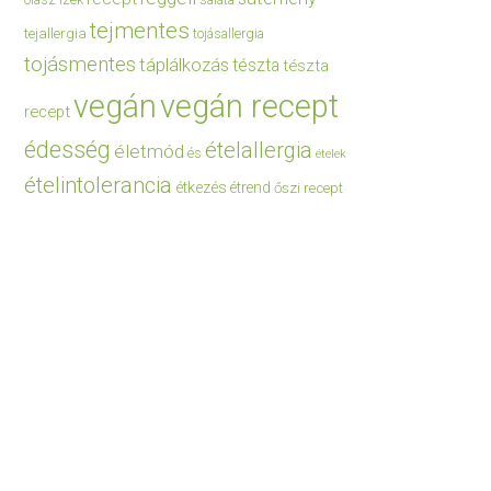
saláta
tejmentes
tejallergia
tojásallergia
tojásmentes
táplálkozás
tészta
tészta
vegán
vegán recept
recept
édesség
ételallergia
életmód
és
ételek
ételintolerancia
étkezés
étrend
őszi recept