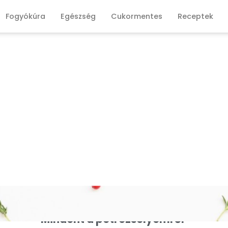
Fogyókúra
Egészség
Cukormentes
Receptek
Mindent a petrezselyemről