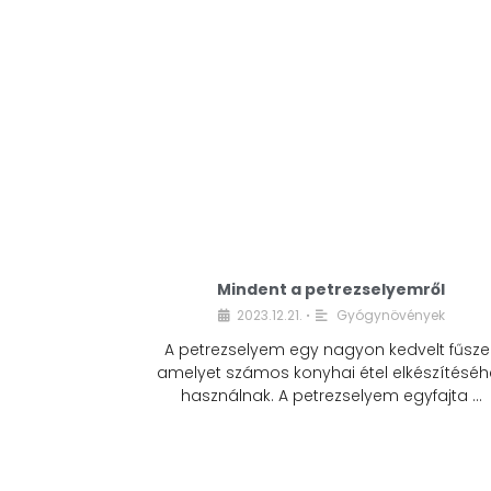
Mindent a petrezselyemről
2023.12.21.
Gyógynövények
•
A petrezselyem egy nagyon kedvelt fűszer
amelyet számos konyhai étel elkészítéséh
használnak. A petrezselyem egyfajta …