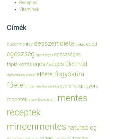
Receptek
Vitaminok
Címék
diéta
desszert
ebéd
cukormentes
diétás
egészség
egészséges
egészséges
egészséges életmód
táplálkozás
fogyókúra
előétel
egészséges étrend
főétel
gyors
gyors recept
gluténmentes
gomba
mentes
receptek
leves
leves recept
receptek
mindenmentes
naturablog
reggeli
sütemény
recept
olasz ízek