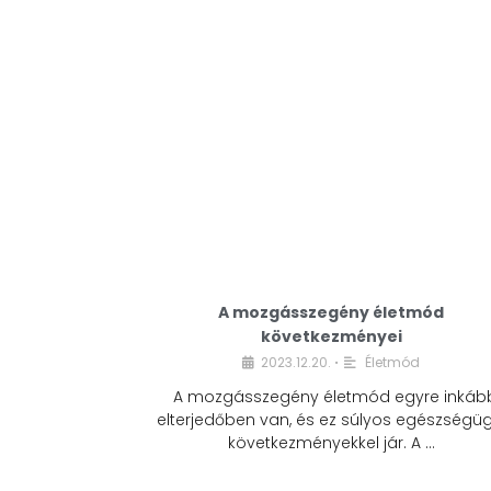
A mozgásszegény életmód
következményei
2023.12.20.
Életmód
•
A mozgásszegény életmód egyre inkáb
elterjedőben van, és ez súlyos egészségüg
következményekkel jár. A …