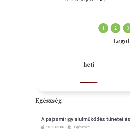
1
2
3
Legol
heti
Egészség
A pajzsmirigy alulműködés tünetei é
2023.03.06.
Egészség
•