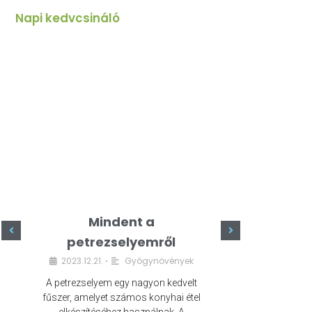
Napi kedvcsináló
Mindent a
Minde
petrezselyemről
szeret
2023.12.21.
Gyógynövények
2023.
•
A petrezselyem egy nagyon kedvelt
A kefír egy egé
fűszer, amelyet számos konyhai étel
amely számos e