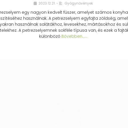
2023.12.21.
Gyógynövények
•
rezselyem egy nagyon kedvelt fűszer, amelyet számos konyhai
észítéséhez használnak. A petrezselyem egyfajta zöldség, amel
yakran használnak salátákhoz, levesekhez, mártásokhoz és sül
telekhez. A petrezselyemnek sokféle típusa van, és ezek a fajtá
különböző
Bővebben...…