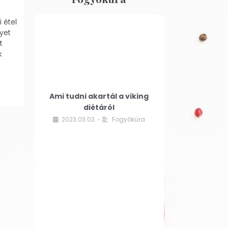
 étel
yet
t
k
Ami tudni akartál a viking
diétáról
2023.03.03.
Fogyókúra
•