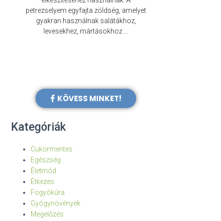
elkészítéséhez használnak. A
évezredek óta f
petrezselyem egyfajta zöldség, amelyet
legkülönb
gyakran használnak salátákhoz,
levesekhez, mártásokhoz …
KÖVESS MINKET!
Kategóriák
Cukormentes
Egészség
Életmód
Étkezés
Fogyókúra
Gyógynövények
Megelőzés