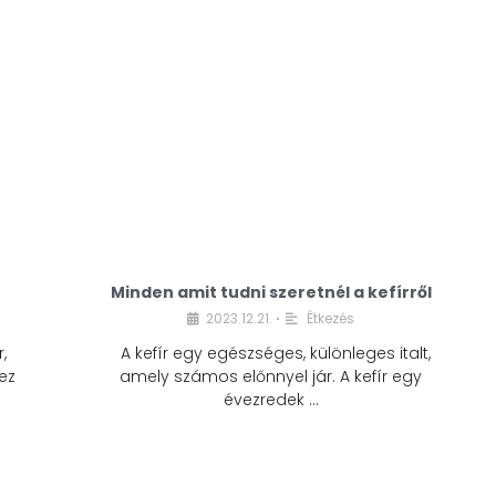
Minden amit tudni szeretnél a kefírről
2023.12.21.
Étkezés
•
,
A kefír egy egészséges, különleges italt,
ez
amely számos előnnyel jár. A kefír egy
évezredek …