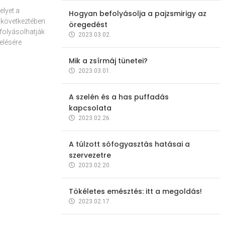
elyet a
Hogyan befolyásolja a pajzsmirigy az
 következtében
öregedést
folyásolhatják
2023.03.02.
elésére
Mik a zsírmáj tünetei?
2023.03.01.
A szelén és a has puffadás
kapcsolata
2023.02.26.
A túlzott sófogyasztás hatásai a
szervezetre
2023.02.20.
Tökéletes emésztés: itt a megoldás!
2023.02.17.