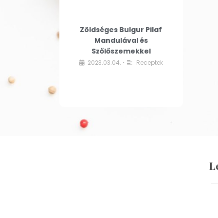
Zöldséges Bulgur Pilaf
Mandulával és
Szőlőszemekkel
2023.03.04.
Receptek
•
L