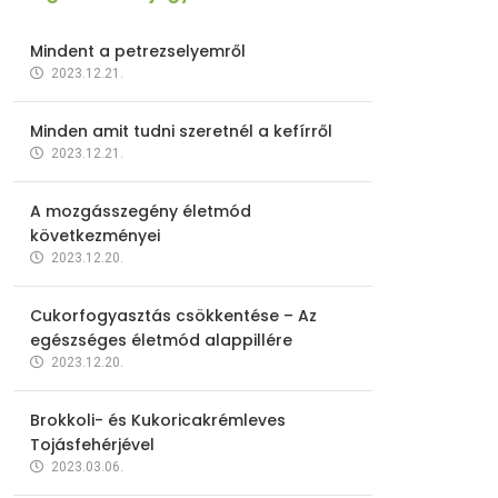
Mindent a petrezselyemről
2023.12.21.
Minden amit tudni szeretnél a kefírről
2023.12.21.
A mozgásszegény életmód
következményei
2023.12.20.
Cukorfogyasztás csökkentése – Az
egészséges életmód alappillére
2023.12.20.
Brokkoli- és Kukoricakrémleves
Tojásfehérjével
2023.03.06.