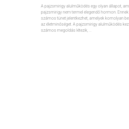
A pajzsmirigy alulműködés egy olyan állapot, am
pajzsmirigy nem termel elegendő hormon. Ennek
számos tünet jelentkezhet, amelyek komolyan be
az életminőséget. A pajzsmirigy alulműködés kez
számos megoldás létezik, …
Receptek