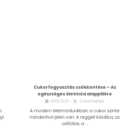
Cukorfogyasztás csökkentése – Az
egészséges életmód alappillére
Cukorfogyasztás
2023.12.20.
Cukormentes
•
csökkentése – Az
b
A modern életmódunkban a cukor szinte
egészséges életmód
yi
mindenhol jelen van. A reggeli kávéba, az
alappillére
üdítőbe, a …
2023.12.20.
Cukormentes
•