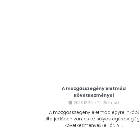
A mozgásszegény életmód
következményei
2023.12.20.
Életmód
•
A mozgásszegény életmód egyre inkáb
elterjedőben van, és ez súlyos egészségüg
következményekkel jár. A …