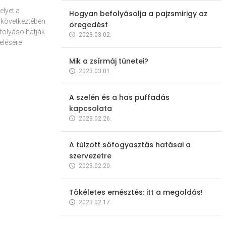
elyet a
Hogyan befolyásolja a pajzsmirigy az
 következtében
öregedést
folyásolhatják
2023.03.02.
elésére
Mik a zsírmáj tünetei?
2023.03.01.
A szelén és a has puffadás
kapcsolata
2023.02.26.
A túlzott sófogyasztás hatásai a
szervezetre
2023.02.20.
Tökéletes emésztés: itt a megoldás!
2023.02.17.