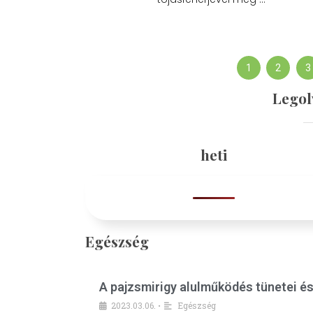
1
2
3
Legol
heti
Egészség
A pajzsmirigy alulműködés tünetei é
2023.03.06.
Egészség
•