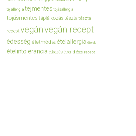
saláta
tejmentes
tejallergia
tojásallergia
tojásmentes
táplálkozás
tészta
tészta
vegán
vegán recept
recept
édesség
ételallergia
életmód
és
ételek
ételintolerancia
étkezés
étrend
őszi recept