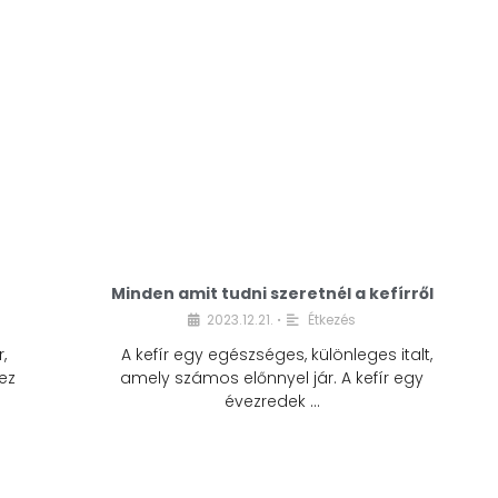
Minden amit tudni szeretnél a kefírről
2023.12.21.
Étkezés
•
,
A kefír egy egészséges, különleges italt,
ez
amely számos előnnyel jár. A kefír egy
évezredek …