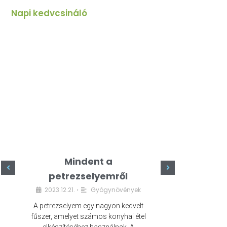
Napi kedvcsináló
Mindent a
Minde
petrezselyemről
szeret
2023.12.21.
Gyógynövények
2023.
•
A petrezselyem egy nagyon kedvelt
A kefír egy egé
fűszer, amelyet számos konyhai étel
amely számos e