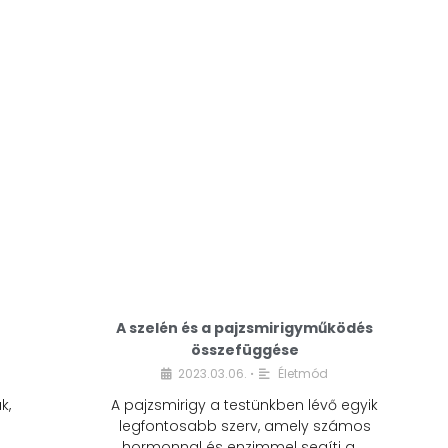
A modern életmódunkban a cukor szinte
mindenhol jelen van. A reggeli kávéba, az
üdítőbe, a desszertekbe és még sok más
élelmiszerbe is …
A szelén és a pajzsmirigyműködés
összefüggése
2023.03.06.
Életmód
•
k,
A pajzsmirigy a testünkben lévő egyik
legfontosabb szerv, amely számos
hormonnal és enzimmel segíti a …