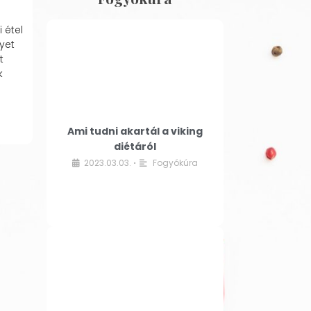
 étel
yet
t
k
Ami tudni akartál a viking
diétáról
2023.03.03.
Fogyókúra
•