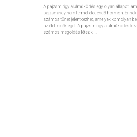
A pajzsmirigy alulműködés egy olyan állapot, am
pajzsmirigy nem termel elegendő hormon. Ennek
számos tünet jelentkezhet, amelyek komolyan be
az életminőséget. A pajzsmirigy alulműködés kez
számos megoldás létezik, …
Receptek