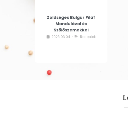
Zöldséges Bulgur Pilaf
Mandulával és
Szőlőszemekkel
2023.03.04.
Receptek
•
L