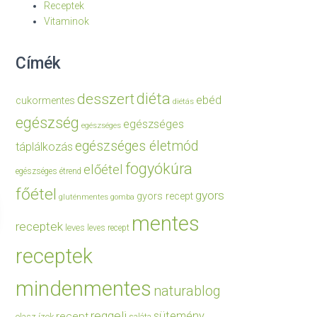
Receptek
Vitaminok
Címék
diéta
desszert
ebéd
cukormentes
diétás
egészség
egészséges
egészséges
egészséges életmód
táplálkozás
fogyókúra
előétel
egészséges étrend
főétel
gyors
gyors recept
gluténmentes
gomba
mentes
receptek
leves
leves recept
receptek
mindenmentes
naturablog
reggeli
sütemény
recept
olasz ízek