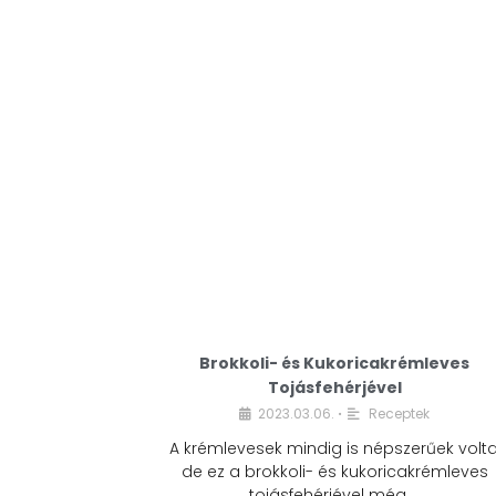
Brokkoli- és Kukoricakrémleves
Tojásfehérjével
2023.03.06.
Receptek
•
A krémlevesek mindig is népszerűek volta
de ez a brokkoli- és kukoricakrémleves
tojásfehérjével még …