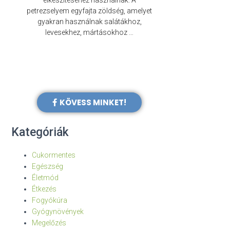
elkészítéséhez használnak. A
évezredek óta f
petrezselyem egyfajta zöldség, amelyet
legkülönb
gyakran használnak salátákhoz,
levesekhez, mártásokhoz …
KÖVESS MINKET!
Kategóriák
Cukormentes
Egészség
Életmód
Étkezés
Fogyókúra
Gyógynövények
Megelőzés