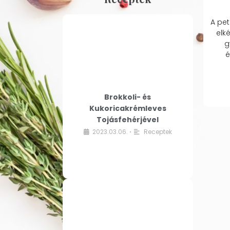
A pet
elk
g
é
Brokkoli- és
Kukoricakrémleves
Tojásfehérjével
2023.03.06.
Receptek
•