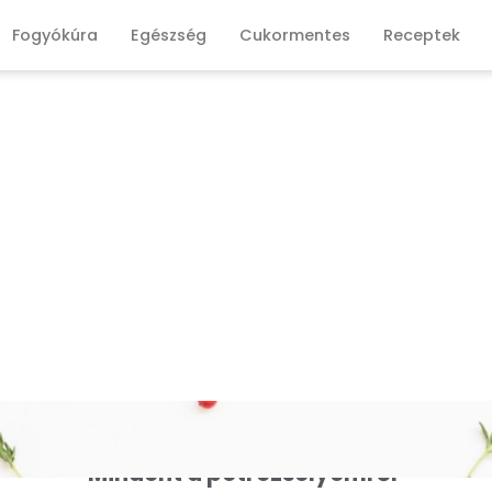
Fogyókúra
Egészség
Cukormentes
Receptek
Mindent a petrezselyemről