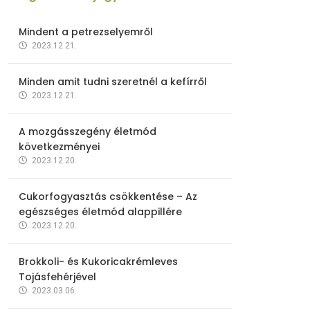
Mindent a petrezselyemről
2023.12.21.
Minden amit tudni szeretnél a kefírről
2023.12.21.
A mozgásszegény életmód
következményei
2023.12.20.
Cukorfogyasztás csökkentése – Az
egészséges életmód alappillére
2023.12.20.
Brokkoli- és Kukoricakrémleves
Tojásfehérjével
2023.03.06.