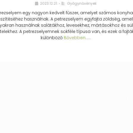
2023.12.21.
Gyógynövények
•
rezselyem egy nagyon kedvelt fűszer, amelyet számos konyhai
észítéséhez használnak. A petrezselyem egyfajta zöldség, amel
yakran használnak salátákhoz, levesekhez, mártásokhoz és sül
telekhez. A petrezselyemnek sokféle típusa van, és ezek a fajtá
különböző
Bővebben...…