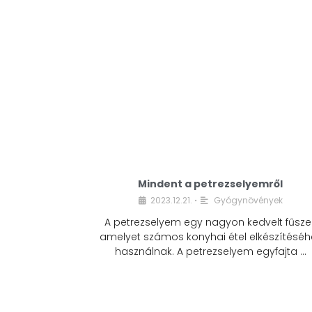
Mindent a petrezselyemről
2023.12.21.
Gyógynövények
•
A petrezselyem egy nagyon kedvelt fűszer
amelyet számos konyhai étel elkészítéséh
használnak. A petrezselyem egyfajta …