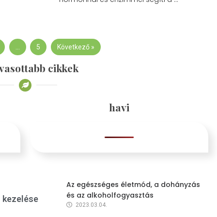
…
5
Következő »
vasottabb cikkek
havi
Az egészséges életmód, a dohányzás
és az alkoholfogyasztás
s kezelése
2023.03.04.