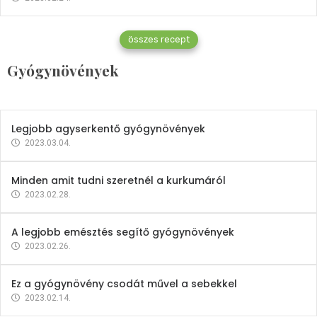
Gyógynövények
összes recept
Mindent a petrezselyemről
Gyógynövények
2023.12.21.
Legjobb agyserkentő gyógynövények
2023.03.04.
Minden amit tudni szeretnél a kurkumáról
2023.02.28.
A legjobb emésztés segítő gyógynövények
2023.02.26.
Ez a gyógynövény csodát művel a sebekkel
2023.02.14.
Vitaminok