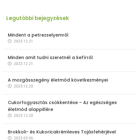
Legutóbbi bejegyzések
Mindent a petrezselyemről
2023.12.21.
Minden amit tudni szeretnél a kefírről
2023.12.21.
A mozgásszegény életmód következményei
2023.12.20.
Cukorfogyasztás csökkentése – Az egészséges
életmód alappillére
2023.12.20.
Brokkoli- és Kukoricakrémleves Tojásfehérjével
2023.03.06.