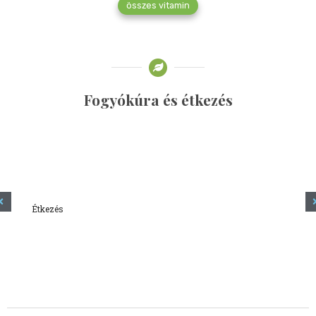
összes vitamin
Fogyókúra és étkezés
Étkezés
Minden amit tudni szeretnél a kefírről
2023.12.21.