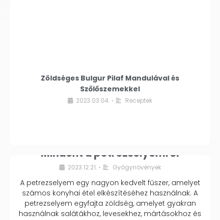
Zöldséges Bulgur Pilaf Mandulával és
Szőlőszemekkel
2023.03.04.
Receptek
•
Mindent a petrezselyemről
2023.12.21.
Gyógynövények
•
A petrezselyem egy nagyon kedvelt fűszer, amelyet
számos konyhai étel elkészítéséhez használnak. A
petrezselyem egyfajta zöldség, amelyet gyakran
használnak salátákhoz, levesekhez, mártásokhoz és