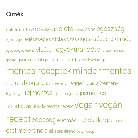
Címék
diéta
egészség
desszert
ebéd
cukormentes
diétás
egészséges életmód
egészséges táplálkozás
egészséges
főétel
fogyókúra
előétel
egészséges étrend
gluténmentes
gyors receptek
gyors recept
leves
leves recept
gomba
mentes receptek
mindenmentes
naturablog
reggeli
sütemény
recept
olasz ízek
saláta
tejmentes
tojásmentes
tejallergia
tojásallergia
vegán
vegán
táplálkozás
tészta
tészta recept
recept
édesség
ételallergia
életmód
és
ételek
ételintolerancia
étkezés
étrend
őszi recept