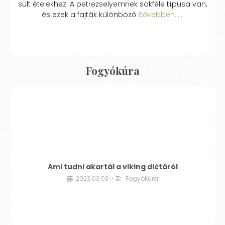
sült ételekhez. A petrezselyemnek sokféle típusa van,
és ezek a fajták különböző
Bővebben...…
Fogyókúra
Ami tudni akartál a viking diétáról
2023.03.03.
Fogyókúra
•