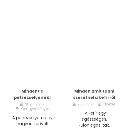
Mindent a
Minden amit tudni
petrezselyemről
szeretnél a kefírről
2023.12.21.
2023.12.21.
Étkezés
•
•
Gyógynövények
A kefír egy
A petrezselyem egy
egészséges,
nagyon kedvelt
különleges italt,