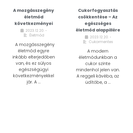
A mozgásszegény
Cukorfogyasztás
életmód
csökkentése – Az
következményei
egészséges
életmód alappillére
2023.12.20.
•
Életmód
2023.12.20.
•
Cukormentes
A mozgásszegény
életmód egyre
A modern
inkább elterjedőben
életmódunkban a
van, és ez súlyos
cukor szinte
egészségügyi
mindenhol jelen van.
következményekkel
A reggeli kávéba, az
jár. A …
üdítőbe, a …