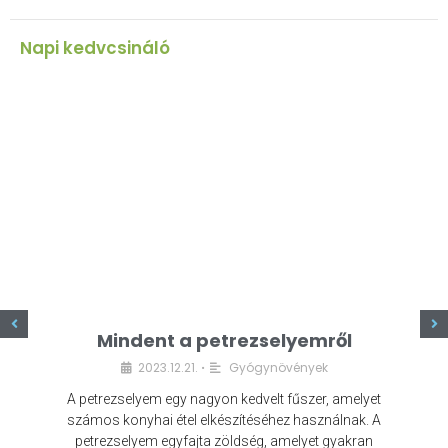
Napi kedvcsináló
z
Mindent a petrezselyemről
2023.12.21.
Gyógynövények
•
A petrezselyem egy nagyon kedvelt fűszer, amelyet
számos konyhai étel elkészítéséhez használnak. A
petrezselyem egyfajta zöldség, amelyet gyakran