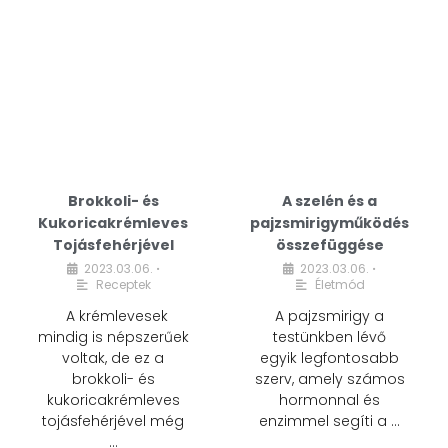
Brokkoli- és
A szelén és a
Kukoricakrémleves
pajzsmirigyműködés
Tojásfehérjével
összefüggése
2023.03.06.
2023.03.06.
•
•
Receptek
Életmód
A krémlevesek
A pajzsmirigy a
mindig is népszerűek
testünkben lévő
voltak, de ez a
egyik legfontosabb
brokkoli- és
szerv, amely számos
kukoricakrémleves
hormonnal és
tojásfehérjével még
enzimmel segíti a …
…