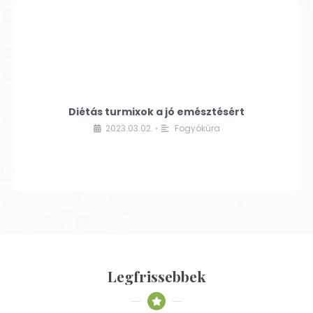
Diétás turmixok a jó emésztésért
2023.03.02.
Fogyókúra
•
Legfrissebbek