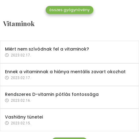
összes gyógynövény
Mindent a B-12 vitaminról
Vitaminok
2023.02.27.
Miért nem szívódnak fel a vitaminok?
2023.02.17.
Ennek a vitaminnak a hiánya mentális zavart okozhat
2023.02.17.
Rendszeres D-vitamin pótlás fontossága
2023.02.16.
Vashiány tünetei
2023.02.15.