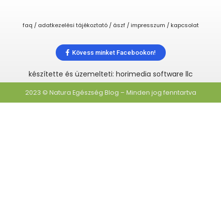
faq / adatkezelési tájékoztató / ászf / impresszum / kapcsolat
Kövess minket Facebookon!
készítette és üzemelteti: horimedia software llc
2023 © Natura Egészség Blog – Minden jog fenntartva