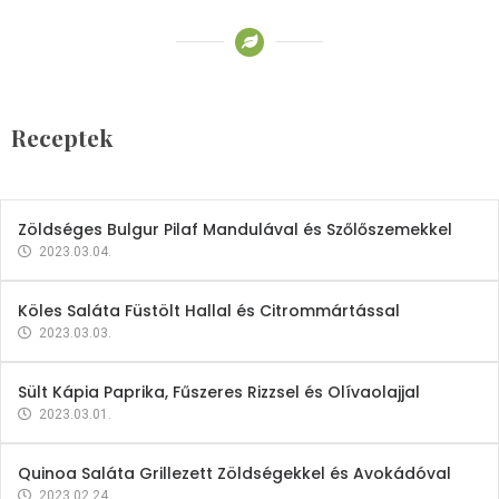
Receptek
Brokkoli- és Kukoricakrémleves
Tojásfehérjével
Receptek
2023.03.06.
Zöldséges Bulgur Pilaf Mandulával és Szőlőszemekkel
2023.03.04.
Köles Saláta Füstölt Hallal és Citrommártással
2023.03.03.
Sült Kápia Paprika, Fűszeres Rizzsel és Olívaolajjal
2023.03.01.
Quinoa Saláta Grillezett Zöldségekkel és Avokádóval
2023.02.24.