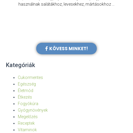
e
használnak salátákhoz, levesekhez, mártásokhoz …
KÖVESS MINKET!
Kategóriák
Cukormentes
Egészség
Életmód
Étkezés
Fogyókúra
Gyógynövények
Megelőzés
Receptek
Vitaminok