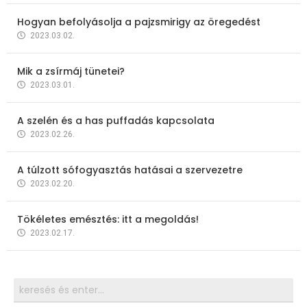
Hogyan befolyásolja a pajzsmirigy az öregedést
2023.03.02.
Mik a zsírmáj tünetei?
2023.03.01.
A szelén és a has puffadás kapcsolata
2023.02.26.
A túlzott sófogyasztás hatásai a szervezetre
2023.02.20.
Tökéletes emésztés: itt a megoldás!
2023.02.17.