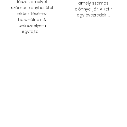
fűszer, amelyet
amely számos
számos konyhai étel
előnnyel jár. A kefír
elkészítéséhez
egy évezredek …
használnak. A
petrezselyem
egyfajta …