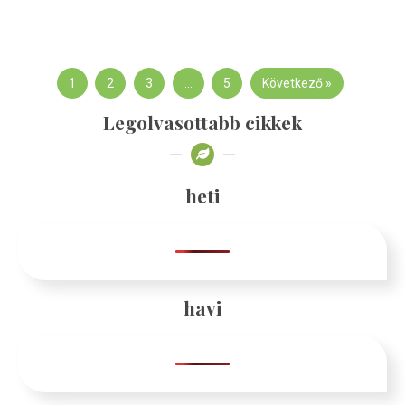
1
2
3
…
5
Következő »
Legolvasottabb cikkek
heti
havi