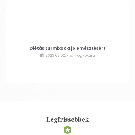
Diétás turmixok a jó emésztésért
2023.03.02.
Fogyókúra
•
Legfrissebbek