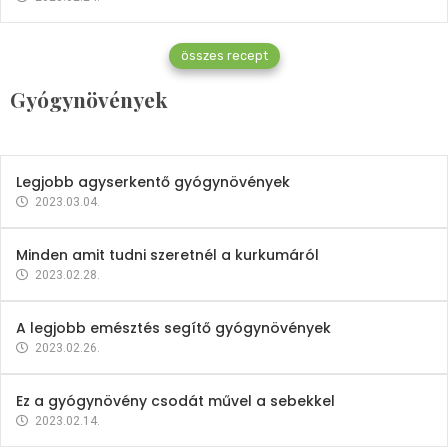
Gyógynövények
összes recept
Mindent a petrezselyemről
Gyógynövények
2023.12.21.
Legjobb agyserkentő gyógynövények
2023.03.04.
Minden amit tudni szeretnél a kurkumáról
2023.02.28.
A legjobb emésztés segítő gyógynövények
2023.02.26.
Ez a gyógynövény csodát művel a sebekkel
2023.02.14.
Vitaminok