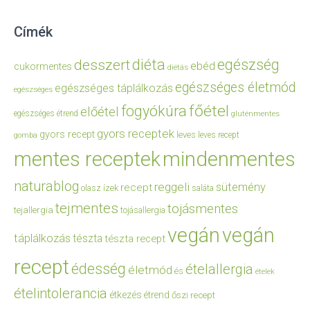
Címék
diéta
egészség
desszert
ebéd
cukormentes
diétás
egészséges életmód
egészséges táplálkozás
egészséges
főétel
fogyókúra
előétel
egészséges étrend
gluténmentes
gyors receptek
gyors recept
leves
leves recept
gomba
mentes receptek
mindenmentes
naturablog
reggeli
sütemény
recept
olasz ízek
saláta
tejmentes
tojásmentes
tejallergia
tojásallergia
vegán
vegán
táplálkozás
tészta
tészta recept
recept
édesség
ételallergia
életmód
és
ételek
ételintolerancia
étkezés
étrend
őszi recept