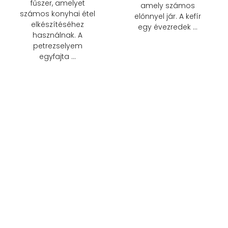
fűszer, amelyet
amely számos
számos konyhai étel
előnnyel jár. A kefír
elkészítéséhez
egy évezredek …
használnak. A
petrezselyem
egyfajta …