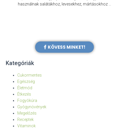
e
használnak salátákhoz, levesekhez, mártásokhoz …
KÖVESS MINKET!
Kategóriák
Cukormentes
Egészség
Életmód
Étkezés
Fogyókúra
Gyógynövények
Megelőzés
Receptek
Vitaminok