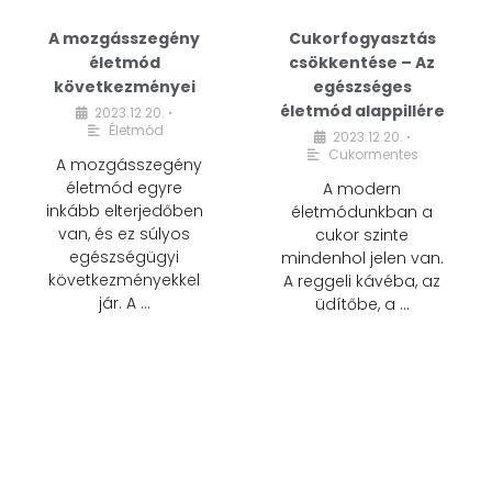
A mozgásszegény
Cukorfogyasztás
életmód
csökkentése – Az
következményei
egészséges
életmód alappillére
2023.12.20.
•
Életmód
2023.12.20.
•
Cukormentes
A mozgásszegény
életmód egyre
A modern
inkább elterjedőben
életmódunkban a
van, és ez súlyos
cukor szinte
egészségügyi
mindenhol jelen van.
következményekkel
A reggeli kávéba, az
jár. A …
üdítőbe, a …