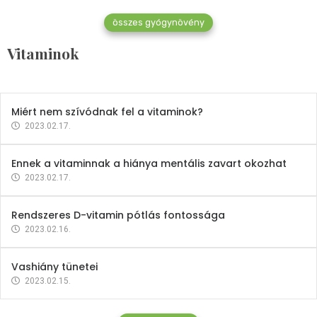
összes gyógynövény
Mindent a B-12 vitaminról
Vitaminok
2023.02.27.
Miért nem szívódnak fel a vitaminok?
2023.02.17.
Ennek a vitaminnak a hiánya mentális zavart okozhat
2023.02.17.
Rendszeres D-vitamin pótlás fontossága
2023.02.16.
Vashiány tünetei
2023.02.15.