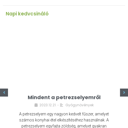
Napi kedvcsináló
z
Mindent a petrezselyemről
2023.12.21.
Gyógynövények
•
A petrezselyem egy nagyon kedvelt fűszer, amelyet
számos konyhai étel elkészítéséhez használnak. A
petrezselyem egyfajta zöldség, amelyet gyakran