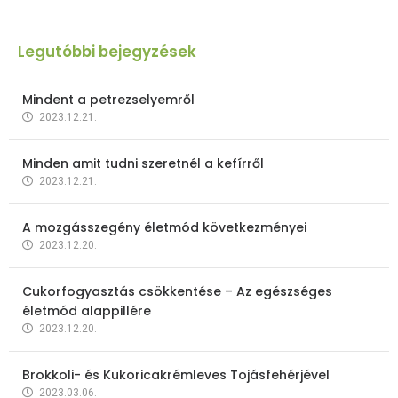
Legutóbbi bejegyzések
Mindent a petrezselyemről
2023.12.21.
Minden amit tudni szeretnél a kefírről
2023.12.21.
A mozgásszegény életmód következményei
2023.12.20.
Cukorfogyasztás csökkentése – Az egészséges
életmód alappillére
2023.12.20.
Brokkoli- és Kukoricakrémleves Tojásfehérjével
2023.03.06.