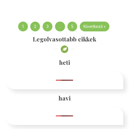
1
2
3
…
5
Következő »
Legolvasottabb cikkek
heti
havi