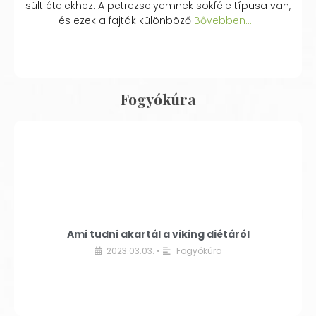
sült ételekhez. A petrezselyemnek sokféle típusa van,
és ezek a fajták különböző
Bővebben...…
Fogyókúra
Ami tudni akartál a viking diétáról
2023.03.03.
Fogyókúra
•