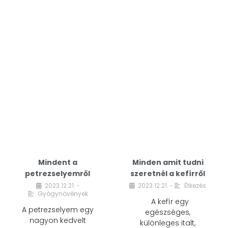
Mindent a
Minden amit tudni
petrezselyemről
szeretnél a kefírről
2023.12.21.
2023.12.21.
Étkezés
•
•
Gyógynövények
A kefír egy
A petrezselyem egy
egészséges,
nagyon kedvelt
különleges italt,