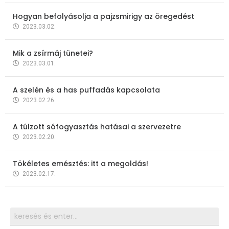
Hogyan befolyásolja a pajzsmirigy az öregedést
2023.03.02.
Mik a zsírmáj tünetei?
2023.03.01.
A szelén és a has puffadás kapcsolata
2023.02.26.
A túlzott sófogyasztás hatásai a szervezetre
2023.02.20.
Tökéletes emésztés: itt a megoldás!
2023.02.17.