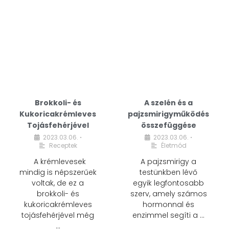
Brokkoli- és
A szelén és a
Kukoricakrémleves
pajzsmirigyműködés
Tojásfehérjével
összefüggése
2023.03.06.
2023.03.06.
•
•
Receptek
Életmód
A krémlevesek
A pajzsmirigy a
mindig is népszerűek
testünkben lévő
voltak, de ez a
egyik legfontosabb
brokkoli- és
szerv, amely számos
kukoricakrémleves
hormonnal és
tojásfehérjével még
enzimmel segíti a …
…