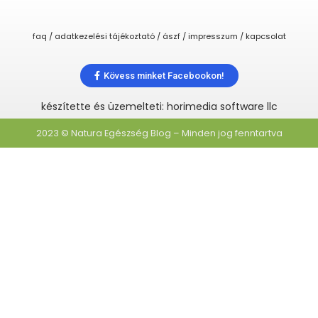
faq / adatkezelési tájékoztató / ászf / impresszum / kapcsolat
Kövess minket Facebookon!
készítette és üzemelteti: horimedia software llc
2023 © Natura Egészség Blog – Minden jog fenntartva