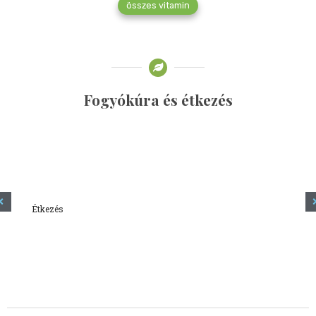
összes vitamin
Fogyókúra és étkezés
Étkezés
Minden amit tudni szeretnél a kefírről
2023.12.21.