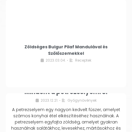
Zöldséges Bulgur Pilaf Mandulával és
Szőlőszemekkel
2023.03.04.
Receptek
•
Mindent a petrezselyemről
2023.12.21.
Gyógynövények
•
A petrezselyem egy nagyon kedvelt fűszer, amelyet
számos konyhai étel elkészítéséhez használnak. A
petrezselyem egyfajta zöldség, amelyet gyakran
használnak salátákhoz, levesekhez, mártásokhoz és