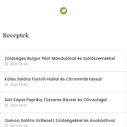
Receptek
Brokkoli- és Kukoricakrémleves
Tojásfehérjével
Receptek
2023.03.06.
Zöldséges Bulgur Pilaf Mandulával és Szőlőszemekkel
2023.03.04.
Köles Saláta Füstölt Hallal és Citrommártással
2023.03.03.
Sült Kápia Paprika, Fűszeres Rizzsel és Olívaolajjal
2023.03.01.
Quinoa Saláta Grillezett Zöldségekkel és Avokádóval
2023.02.24.