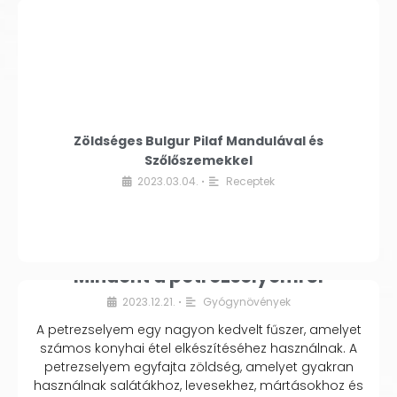
Zöldséges Bulgur Pilaf Mandulával és
Szőlőszemekkel
2023.03.04.
Receptek
•
Mindent a petrezselyemről
2023.12.21.
Gyógynövények
•
A petrezselyem egy nagyon kedvelt fűszer, amelyet
számos konyhai étel elkészítéséhez használnak. A
petrezselyem egyfajta zöldség, amelyet gyakran
használnak salátákhoz, levesekhez, mártásokhoz és