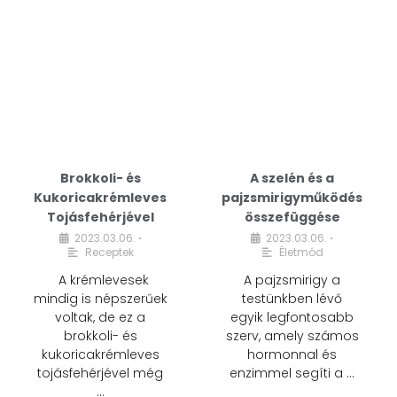
Brokkoli- és
A szelén és a
Kukoricakrémleves
pajzsmirigyműködés
Tojásfehérjével
összefüggése
2023.03.06.
2023.03.06.
•
•
Receptek
Életmód
A krémlevesek
A pajzsmirigy a
mindig is népszerűek
testünkben lévő
voltak, de ez a
egyik legfontosabb
brokkoli- és
szerv, amely számos
kukoricakrémleves
hormonnal és
tojásfehérjével még
enzimmel segíti a …
…