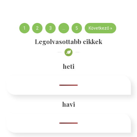
1
2
3
…
5
Következő »
Legolvasottabb cikkek
heti
havi