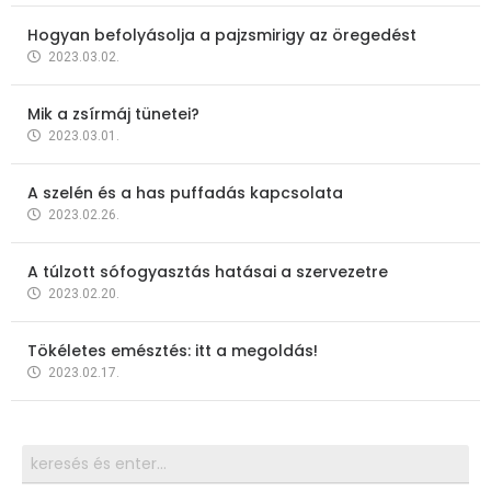
Hogyan befolyásolja a pajzsmirigy az öregedést
2023.03.02.
Mik a zsírmáj tünetei?
2023.03.01.
A szelén és a has puffadás kapcsolata
2023.02.26.
A túlzott sófogyasztás hatásai a szervezetre
2023.02.20.
Tökéletes emésztés: itt a megoldás!
2023.02.17.