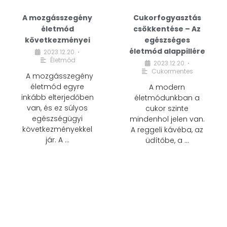
A mozgásszegény
Cukorfogyasztás
életmód
csökkentése – Az
következményei
egészséges
életmód alappillére
2023.12.20.
•
Életmód
2023.12.20.
•
Cukormentes
A mozgásszegény
életmód egyre
A modern
inkább elterjedőben
életmódunkban a
van, és ez súlyos
cukor szinte
egészségügyi
mindenhol jelen van.
következményekkel
A reggeli kávéba, az
jár. A …
üdítőbe, a …