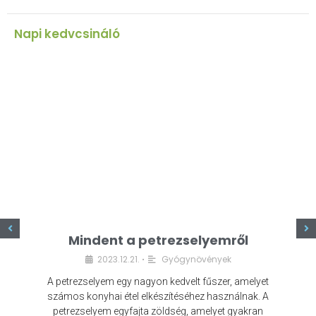
Napi kedvcsináló
z
Mindent a petrezselyemről
2023.12.21.
Gyógynövények
•
A petrezselyem egy nagyon kedvelt fűszer, amelyet
számos konyhai étel elkészítéséhez használnak. A
petrezselyem egyfajta zöldség, amelyet gyakran