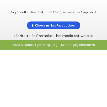
faq / adatkezelési tájékoztató / ászf / impresszum / kapcsolat
Kövess minket Facebookon!
készítette és üzemelteti: horimedia software llc
2023 © Natura Egészség Blog – Minden jog fenntartva