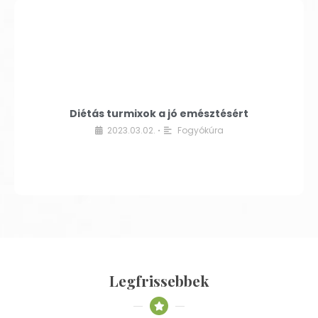
Diétás turmixok a jó emésztésért
2023.03.02.
Fogyókúra
•
Legfrissebbek