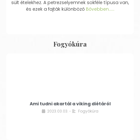
sült ételekhez. A petrezselyemnek sokféle típusa van,
és ezek a fajták különböző
Bővebben...…
Fogyókúra
Ami tudni akartál a viking diétáról
2023.03.03.
Fogyókúra
•