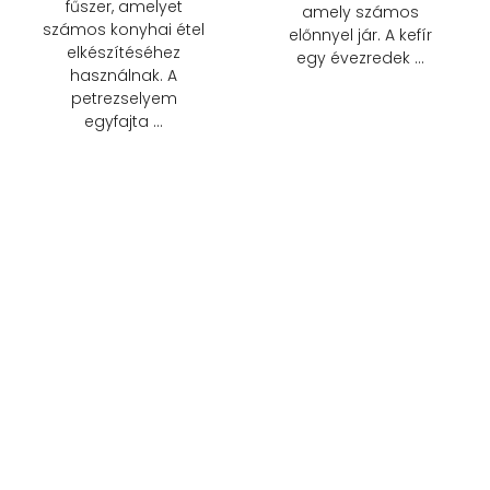
fűszer, amelyet
amely számos
számos konyhai étel
előnnyel jár. A kefír
elkészítéséhez
egy évezredek …
használnak. A
petrezselyem
egyfajta …