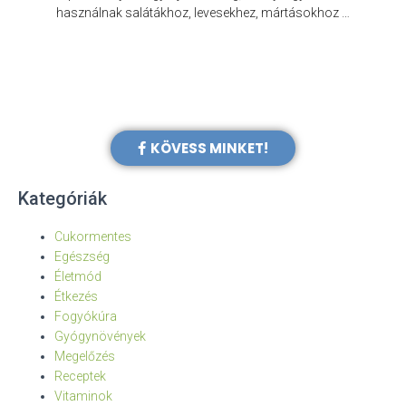
e
használnak salátákhoz, levesekhez, mártásokhoz …
KÖVESS MINKET!
Kategóriák
Cukormentes
Egészség
Életmód
Étkezés
Fogyókúra
Gyógynövények
Megelőzés
Receptek
Vitaminok