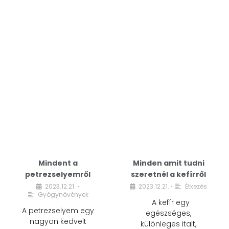
Mindent a
Minden amit tudni
petrezselyemről
szeretnél a kefírről
2023.12.21.
2023.12.21.
Étkezés
•
•
Gyógynövények
A kefír egy
A petrezselyem egy
egészséges,
nagyon kedvelt
különleges italt,