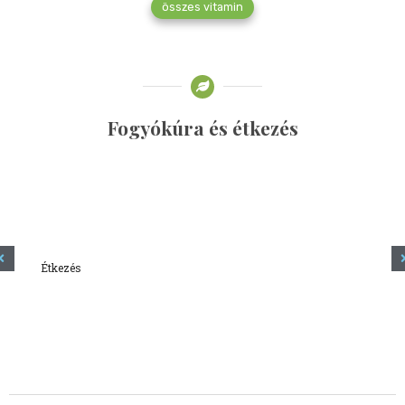
összes vitamin
Fogyókúra és étkezés
Étkezés
Minden amit tudni szeretnél a kefírről
2023.12.21.