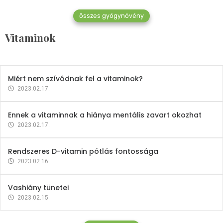
összes gyógynövény
Mindent a B-12 vitaminról
Vitaminok
2023.02.27.
Miért nem szívódnak fel a vitaminok?
2023.02.17.
Ennek a vitaminnak a hiánya mentális zavart okozhat
2023.02.17.
Rendszeres D-vitamin pótlás fontossága
2023.02.16.
Vashiány tünetei
2023.02.15.