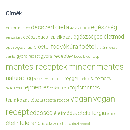
Címék
diéta
egészség
desszert
ebéd
cukormentes
diétás
egészséges életmód
egészséges táplálkozás
egészséges
főétel
fogyókúra
előétel
egészséges étrend
gluténmentes
gyors receptek
gyors recept
leves
leves recept
gomba
mentes receptek
mindenmentes
naturablog
reggeli
sütemény
recept
olasz ízek
saláta
tejmentes
tojásmentes
tejallergia
tojásallergia
vegán
vegán
táplálkozás
tészta
tészta recept
recept
édesség
ételallergia
életmód
és
ételek
ételintolerancia
étkezés
étrend
őszi recept