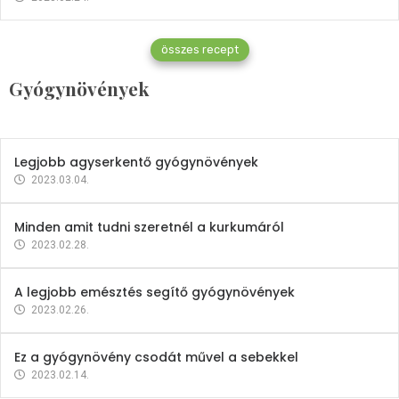
Gyógynövények
összes recept
Mindent a petrezselyemről
Gyógynövények
2023.12.21.
Legjobb agyserkentő gyógynövények
2023.03.04.
Minden amit tudni szeretnél a kurkumáról
2023.02.28.
A legjobb emésztés segítő gyógynövények
2023.02.26.
Ez a gyógynövény csodát művel a sebekkel
2023.02.14.
Vitaminok