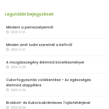
Legutóbbi bejegyzések
Mindent a petrezselyemről
2023.12.21.
Minden amit tudni szeretnél a kefírről
2023.12.21.
A mozgásszegény életmód következményei
2023.12.20.
Cukorfogyasztás csökkentése – Az egészséges
életmód alappillére
2023.12.20.
Brokkoli- és Kukoricakrémleves Tojásfehérjével
2023.03.06.