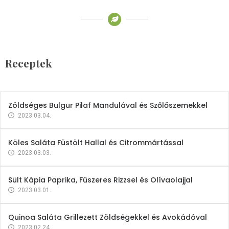
Receptek
Brokkoli- és Kukoricakrémleves
Tojásfehérjével
Receptek
2023.03.06.
Zöldséges Bulgur Pilaf Mandulával és Szőlőszemekkel
2023.03.04.
Köles Saláta Füstölt Hallal és Citrommártással
2023.03.03.
Sült Kápia Paprika, Fűszeres Rizzsel és Olívaolajjal
2023.03.01.
Quinoa Saláta Grillezett Zöldségekkel és Avokádóval
2023.02.24.