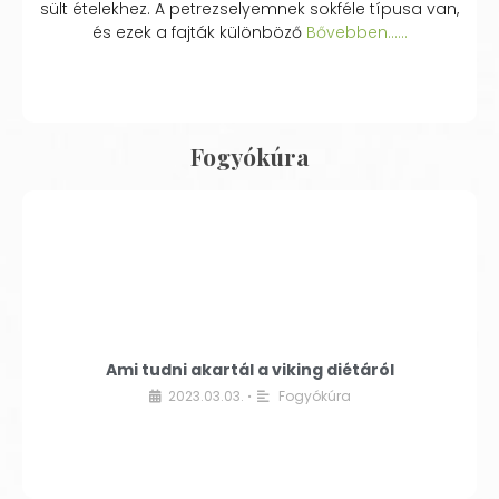
sült ételekhez. A petrezselyemnek sokféle típusa van,
és ezek a fajták különböző
Bővebben...…
Fogyókúra
Ami tudni akartál a viking diétáról
2023.03.03.
Fogyókúra
•