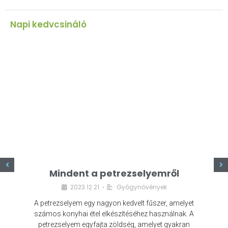
Napi kedvcsináló
z
Mindent a petrezselyemről
2023.12.21.
Gyógynövények
•
A petrezselyem egy nagyon kedvelt fűszer, amelyet
számos konyhai étel elkészítéséhez használnak. A
petrezselyem egyfajta zöldség, amelyet gyakran