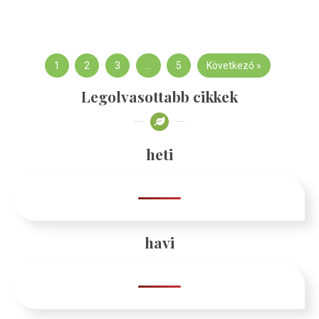
1
2
3
…
5
Következő »
Legolvasottabb cikkek
heti
havi