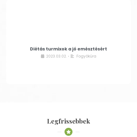
Diétás turmixok a jó emésztésért
2023.03.02.
Fogyókúra
•
Legfrissebbek