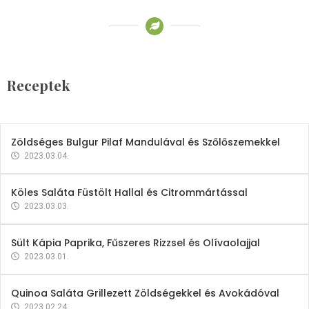
Receptek
Brokkoli- és Kukoricakrémleves
Tojásfehérjével
Receptek
2023.03.06.
Zöldséges Bulgur Pilaf Mandulával és Szőlőszemekkel
2023.03.04.
Köles Saláta Füstölt Hallal és Citrommártással
2023.03.03.
Sült Kápia Paprika, Fűszeres Rizzsel és Olívaolajjal
2023.03.01.
Quinoa Saláta Grillezett Zöldségekkel és Avokádóval
2023.02.24.