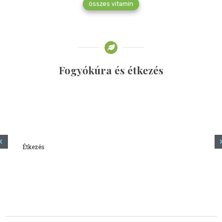
összes vitamin
Fogyókúra és étkezés
Étkezés
Minden amit tudni szeretnél a kefírről
2023.12.21.