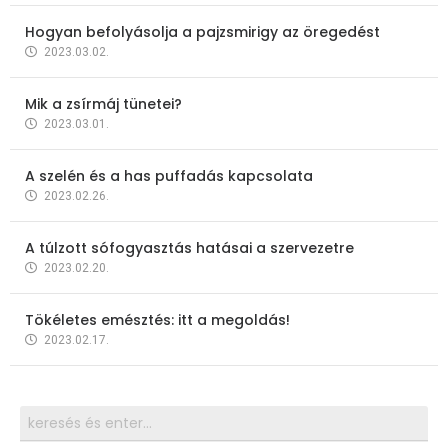
Hogyan befolyásolja a pajzsmirigy az öregedést
2023.03.02.
Mik a zsírmáj tünetei?
2023.03.01.
A szelén és a has puffadás kapcsolata
2023.02.26.
A túlzott sófogyasztás hatásai a szervezetre
2023.02.20.
Tökéletes emésztés: itt a megoldás!
2023.02.17.