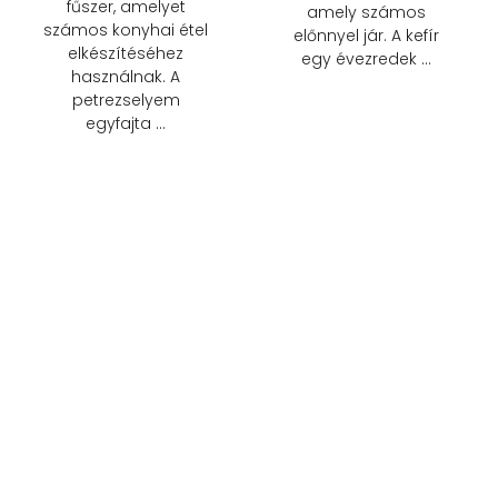
fűszer, amelyet
amely számos
számos konyhai étel
előnnyel jár. A kefír
elkészítéséhez
egy évezredek …
használnak. A
petrezselyem
egyfajta …