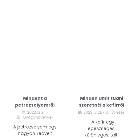
Mindent a
Minden amit tudni
petrezselyemről
szeretnél a kefírről
2023.12.21.
2023.12.21.
Étkezés
•
•
Gyógynövények
A kefír egy
A petrezselyem egy
egészséges,
nagyon kedvelt
különleges italt,