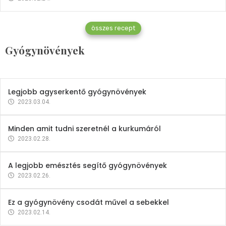
Gyógynövények
összes recept
Mindent a petrezselyemről
Gyógynövények
2023.12.21.
Legjobb agyserkentő gyógynövények
2023.03.04.
Minden amit tudni szeretnél a kurkumáról
2023.02.28.
A legjobb emésztés segítő gyógynövények
2023.02.26.
Ez a gyógynövény csodát művel a sebekkel
2023.02.14.
Vitaminok