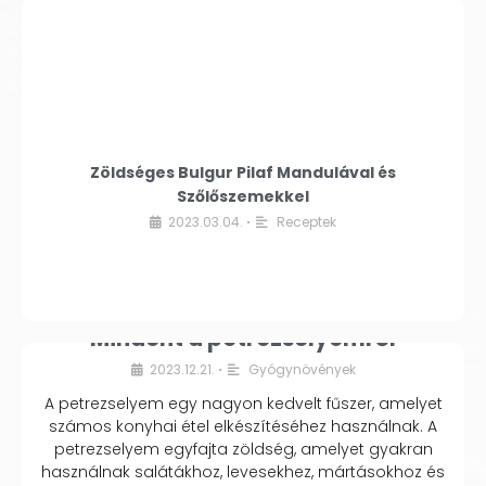
Zöldséges Bulgur Pilaf Mandulával és
Szőlőszemekkel
2023.03.04.
Receptek
•
Mindent a petrezselyemről
2023.12.21.
Gyógynövények
•
A petrezselyem egy nagyon kedvelt fűszer, amelyet
számos konyhai étel elkészítéséhez használnak. A
petrezselyem egyfajta zöldség, amelyet gyakran
használnak salátákhoz, levesekhez, mártásokhoz és