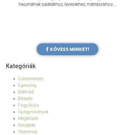
e
használnak salátákhoz, levesekhez, mártásokhoz …
KÖVESS MINKET!
Kategóriák
Cukormentes
Egészség
Életmód
Étkezés
Fogyókúra
Gyógynövények
Megelőzés
Receptek
Vitaminok