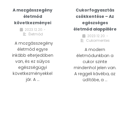
A mozgásszegény
Cukorfogyasztás
életmód
csökkentése – Az
következményei
egészséges
életmód alappillére
2023.12.20.
•
Életmód
2023.12.20.
•
Cukormentes
A mozgásszegény
életmód egyre
A modern
inkább elterjedőben
életmódunkban a
van, és ez súlyos
cukor szinte
egészségügyi
mindenhol jelen van.
következményekkel
A reggeli kávéba, az
jár. A …
üdítőbe, a …