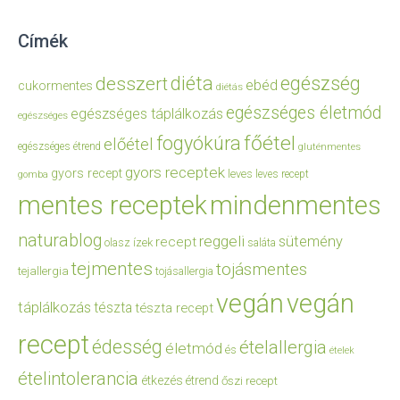
Címék
diéta
egészség
desszert
ebéd
cukormentes
diétás
egészséges életmód
egészséges táplálkozás
egészséges
főétel
fogyókúra
előétel
egészséges étrend
gluténmentes
gyors receptek
gyors recept
leves
leves recept
gomba
mentes receptek
mindenmentes
naturablog
reggeli
sütemény
recept
olasz ízek
saláta
tejmentes
tojásmentes
tejallergia
tojásallergia
vegán
vegán
táplálkozás
tészta
tészta recept
recept
édesség
ételallergia
életmód
és
ételek
ételintolerancia
étkezés
étrend
őszi recept