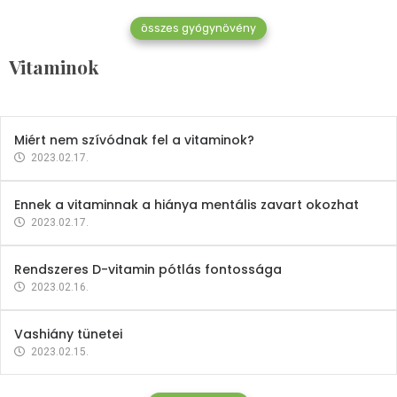
összes gyógynövény
Mindent a B-12 vitaminról
Vitaminok
2023.02.27.
Miért nem szívódnak fel a vitaminok?
2023.02.17.
Ennek a vitaminnak a hiánya mentális zavart okozhat
2023.02.17.
Rendszeres D-vitamin pótlás fontossága
2023.02.16.
Vashiány tünetei
2023.02.15.