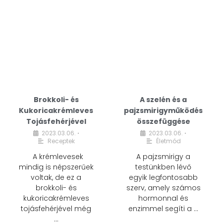
Brokkoli- és
A szelén és a
Kukoricakrémleves
pajzsmirigyműködés
Tojásfehérjével
összefüggése
2023.03.06.
2023.03.06.
•
•
Receptek
Életmód
A krémlevesek
A pajzsmirigy a
mindig is népszerűek
testünkben lévő
voltak, de ez a
egyik legfontosabb
brokkoli- és
szerv, amely számos
kukoricakrémleves
hormonnal és
tojásfehérjével még
enzimmel segíti a …
…