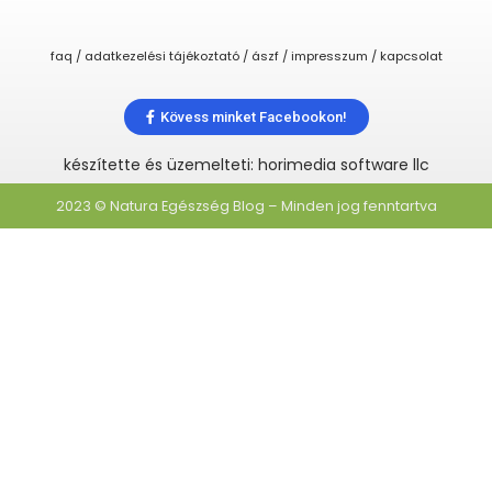
faq / adatkezelési tájékoztató / ászf / impresszum / kapcsolat
Kövess minket Facebookon!
készítette és üzemelteti: horimedia software llc
2023 © Natura Egészség Blog – Minden jog fenntartva