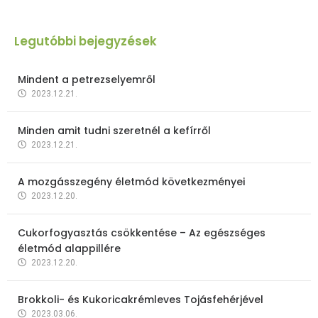
Legutóbbi bejegyzések
Mindent a petrezselyemről
2023.12.21.
Minden amit tudni szeretnél a kefírről
2023.12.21.
A mozgásszegény életmód következményei
2023.12.20.
Cukorfogyasztás csökkentése – Az egészséges
életmód alappillére
2023.12.20.
Brokkoli- és Kukoricakrémleves Tojásfehérjével
2023.03.06.