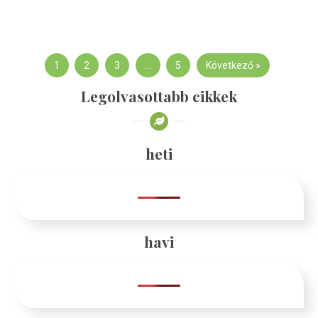
1
2
3
…
5
Következő »
Legolvasottabb cikkek
heti
havi