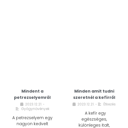
Mindent a
Minden amit tudni
petrezselyemről
szeretnél a kefírről
2023.12.21.
2023.12.21.
Étkezés
•
•
Gyógynövények
A kefír egy
A petrezselyem egy
egészséges,
nagyon kedvelt
különleges italt,