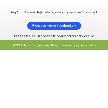
faq / adatkezelési tájékoztató / ászf / impresszum / kapcsolat
Kövess minket Facebookon!
készítette és üzemelteti: horimedia software llc
2023 © Natura Egészség Blog – Minden jog fenntartva