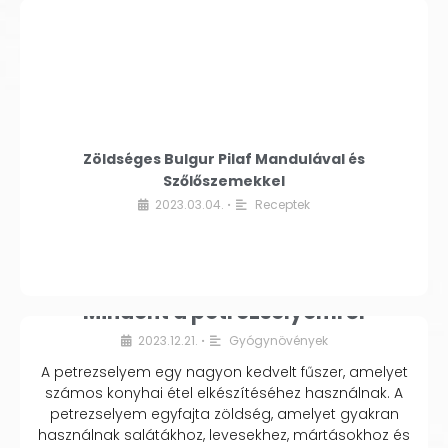
Zöldséges Bulgur Pilaf Mandulával és
Szőlőszemekkel
2023.03.04.
Receptek
•
Mindent a petrezselyemről
2023.12.21.
Gyógynövények
•
A petrezselyem egy nagyon kedvelt fűszer, amelyet
számos konyhai étel elkészítéséhez használnak. A
petrezselyem egyfajta zöldség, amelyet gyakran
használnak salátákhoz, levesekhez, mártásokhoz és