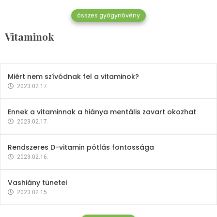
összes gyógynövény
Mindent a B-12 vitaminról
Vitaminok
2023.02.27.
Miért nem szívódnak fel a vitaminok?
2023.02.17.
Ennek a vitaminnak a hiánya mentális zavart okozhat
2023.02.17.
Rendszeres D-vitamin pótlás fontossága
2023.02.16.
Vashiány tünetei
2023.02.15.