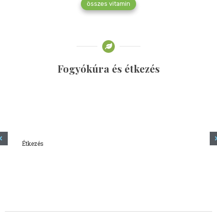
összes vitamin
Fogyókúra és étkezés
Étkezés
Minden amit tudni szeretnél a kefírről
2023.12.21.