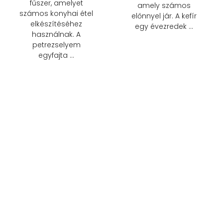
fűszer, amelyet
amely számos
számos konyhai étel
előnnyel jár. A kefír
elkészítéséhez
egy évezredek …
használnak. A
petrezselyem
egyfajta …