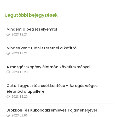
Legutóbbi bejegyzések
Mindent a petrezselyemről
2023.12.21.
Minden amit tudni szeretnél a kefírről
2023.12.21.
A mozgásszegény életmód következményei
2023.12.20.
Cukorfogyasztás csökkentése – Az egészséges
életmód alappillére
2023.12.20.
Brokkoli- és Kukoricakrémleves Tojásfehérjével
2023.03.06.