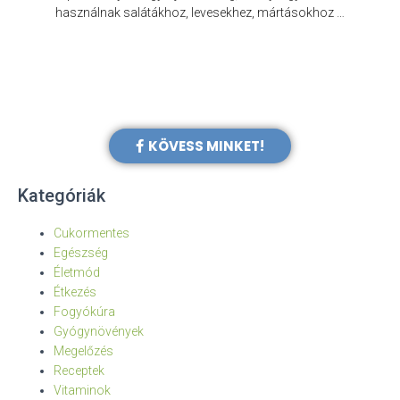
e
használnak salátákhoz, levesekhez, mártásokhoz …
KÖVESS MINKET!
Kategóriák
Cukormentes
Egészség
Életmód
Étkezés
Fogyókúra
Gyógynövények
Megelőzés
Receptek
Vitaminok