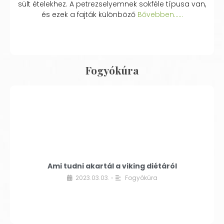
sült ételekhez. A petrezselyemnek sokféle típusa van,
és ezek a fajták különböző
Bővebben...…
Fogyókúra
Ami tudni akartál a viking diétáról
2023.03.03.
Fogyókúra
•