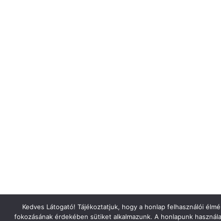
Kedves Látogató! Tájékoztatjuk, hogy a honlap felhasználói élm
fokozásának érdekében sütiket alkalmazunk. A honlapunk használa