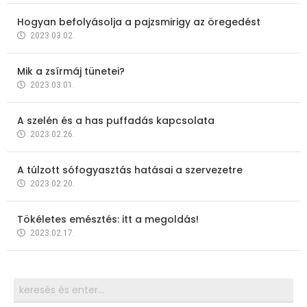
Hogyan befolyásolja a pajzsmirigy az öregedést
2023.03.02.
Mik a zsírmáj tünetei?
2023.03.01.
A szelén és a has puffadás kapcsolata
2023.02.26.
A túlzott sófogyasztás hatásai a szervezetre
2023.02.20.
Tökéletes emésztés: itt a megoldás!
2023.02.17.