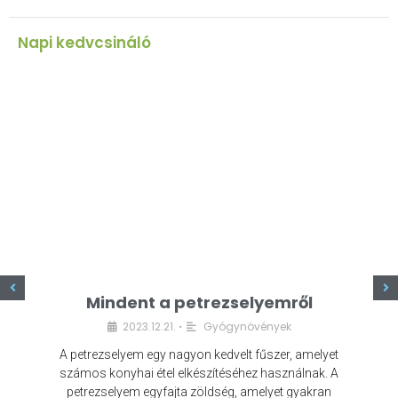
Napi kedvcsináló
z
Mindent a petrezselyemről
2023.12.21.
Gyógynövények
•
A petrezselyem egy nagyon kedvelt fűszer, amelyet
számos konyhai étel elkészítéséhez használnak. A
petrezselyem egyfajta zöldség, amelyet gyakran