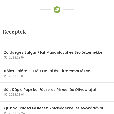
Receptek
Brokkoli- és Kukoricakrémleves
Tojásfehérjével
Receptek
2023.03.06.
Zöldséges Bulgur Pilaf Mandulával és Szőlőszemekkel
2023.03.04.
Köles Saláta Füstölt Hallal és Citrommártással
2023.03.03.
Sült Kápia Paprika, Fűszeres Rizzsel és Olívaolajjal
2023.03.01.
Quinoa Saláta Grillezett Zöldségekkel és Avokádóval
2023.02.24.