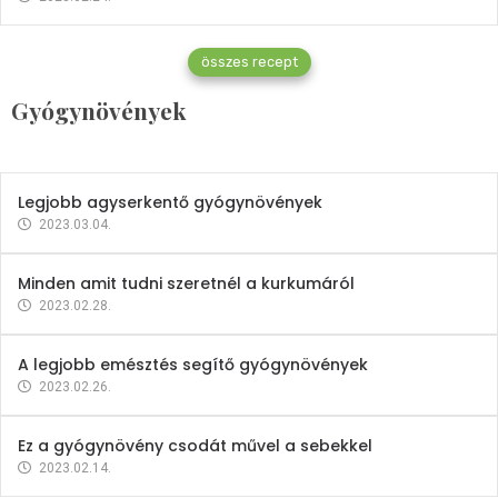
Gyógynövények
összes recept
Mindent a petrezselyemről
Gyógynövények
2023.12.21.
Legjobb agyserkentő gyógynövények
2023.03.04.
Minden amit tudni szeretnél a kurkumáról
2023.02.28.
A legjobb emésztés segítő gyógynövények
2023.02.26.
Ez a gyógynövény csodát művel a sebekkel
2023.02.14.
Vitaminok