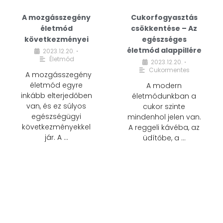
A mozgásszegény
Cukorfogyasztás
életmód
csökkentése – Az
következményei
egészséges
életmód alappillére
2023.12.20.
•
Életmód
2023.12.20.
•
Cukormentes
A mozgásszegény
életmód egyre
A modern
inkább elterjedőben
életmódunkban a
van, és ez súlyos
cukor szinte
egészségügyi
mindenhol jelen van.
következményekkel
A reggeli kávéba, az
jár. A …
üdítőbe, a …