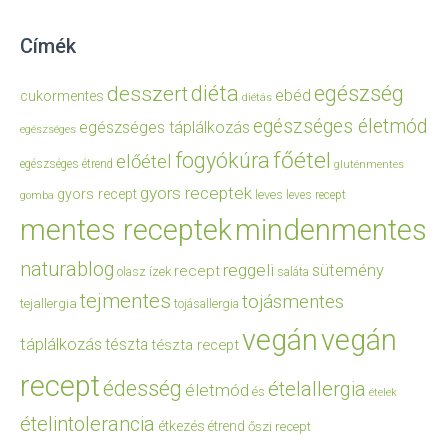
Címék
diéta
egészség
desszert
ebéd
cukormentes
diétás
egészséges életmód
egészséges táplálkozás
egészséges
főétel
fogyókúra
előétel
egészséges étrend
gluténmentes
gyors receptek
gyors recept
leves
leves recept
gomba
mentes receptek
mindenmentes
naturablog
reggeli
sütemény
recept
olasz ízek
saláta
tejmentes
tojásmentes
tejallergia
tojásallergia
vegán
vegán
táplálkozás
tészta
tészta recept
recept
édesség
ételallergia
életmód
és
ételek
ételintolerancia
étkezés
étrend
őszi recept