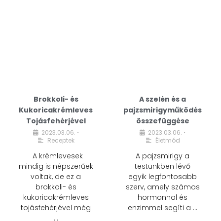
Brokkoli- és
A szelén és a
Kukoricakrémleves
pajzsmirigyműködés
Tojásfehérjével
összefüggése
2023.03.06.
2023.03.06.
•
•
Receptek
Életmód
A krémlevesek
A pajzsmirigy a
mindig is népszerűek
testünkben lévő
voltak, de ez a
egyik legfontosabb
brokkoli- és
szerv, amely számos
kukoricakrémleves
hormonnal és
tojásfehérjével még
enzimmel segíti a …
…