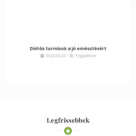
Diétás turmixok a jó emésztésért
2023.03.02.
Fogyókúra
•
Legfrissebbek