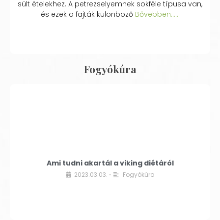
sült ételekhez. A petrezselyemnek sokféle típusa van,
és ezek a fajták különböző
Bővebben...…
Fogyókúra
Ami tudni akartál a viking diétáról
2023.03.03.
Fogyókúra
•