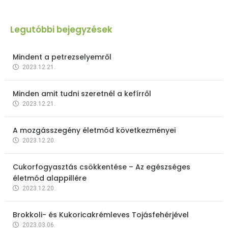
Legutóbbi bejegyzések
Mindent a petrezselyemről
2023.12.21.
Minden amit tudni szeretnél a kefírről
2023.12.21.
A mozgásszegény életmód következményei
2023.12.20.
Cukorfogyasztás csökkentése – Az egészséges
életmód alappillére
2023.12.20.
Brokkoli- és Kukoricakrémleves Tojásfehérjével
2023.03.06.