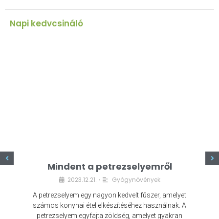
Napi kedvcsináló
z
Mindent a petrezselyemről
2023.12.21.
Gyógynövények
•
A petrezselyem egy nagyon kedvelt fűszer, amelyet
számos konyhai étel elkészítéséhez használnak. A
petrezselyem egyfajta zöldség, amelyet gyakran