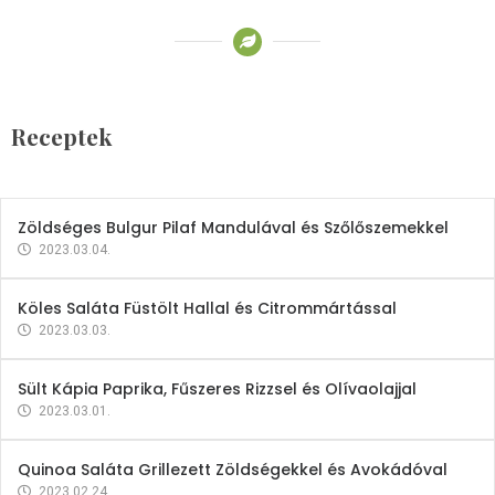
Receptek
Brokkoli- és Kukoricakrémleves
Tojásfehérjével
Receptek
2023.03.06.
Zöldséges Bulgur Pilaf Mandulával és Szőlőszemekkel
2023.03.04.
Köles Saláta Füstölt Hallal és Citrommártással
2023.03.03.
Sült Kápia Paprika, Fűszeres Rizzsel és Olívaolajjal
2023.03.01.
Quinoa Saláta Grillezett Zöldségekkel és Avokádóval
2023.02.24.