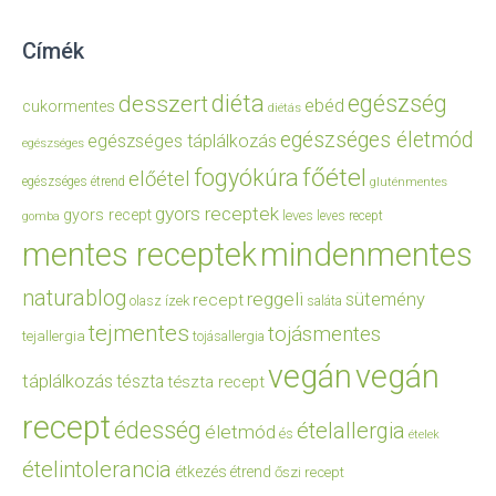
Címék
diéta
egészség
desszert
ebéd
cukormentes
diétás
egészséges életmód
egészséges táplálkozás
egészséges
főétel
fogyókúra
előétel
egészséges étrend
gluténmentes
gyors receptek
gyors recept
leves
leves recept
gomba
mentes receptek
mindenmentes
naturablog
reggeli
sütemény
recept
olasz ízek
saláta
tejmentes
tojásmentes
tejallergia
tojásallergia
vegán
vegán
táplálkozás
tészta
tészta recept
recept
édesség
ételallergia
életmód
és
ételek
ételintolerancia
étkezés
étrend
őszi recept