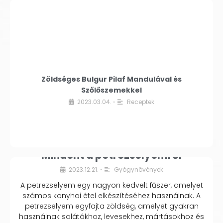
Zöldséges Bulgur Pilaf Mandulával és
Szőlőszemekkel
2023.03.04.
Receptek
•
Mindent a petrezselyemről
2023.12.21.
Gyógynövények
•
A petrezselyem egy nagyon kedvelt fűszer, amelyet
számos konyhai étel elkészítéséhez használnak. A
petrezselyem egyfajta zöldség, amelyet gyakran
használnak salátákhoz, levesekhez, mártásokhoz és