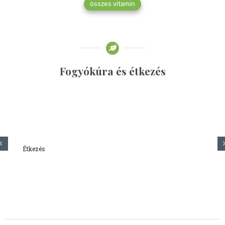
összes vitamin
Fogyókúra és étkezés
Étkezés
Minden amit tudni szeretnél a kefírről
2023.12.21.