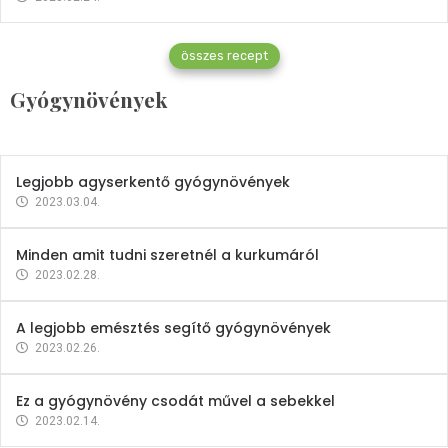
Gyógynövények
összes recept
Mindent a petrezselyemről
Gyógynövények
2023.12.21.
Legjobb agyserkentő gyógynövények
2023.03.04.
Minden amit tudni szeretnél a kurkumáról
2023.02.28.
A legjobb emésztés segítő gyógynövények
2023.02.26.
Ez a gyógynövény csodát művel a sebekkel
2023.02.14.
Vitaminok