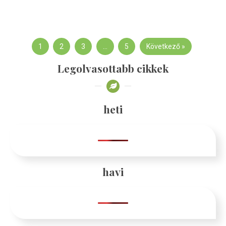
1
2
3
…
5
Következő »
Legolvasottabb cikkek
heti
havi