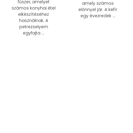
fűszer, amelyet
amely számos
számos konyhai étel
előnnyel jár. A kefír
elkészítéséhez
egy évezredek …
használnak. A
petrezselyem
egyfajta …