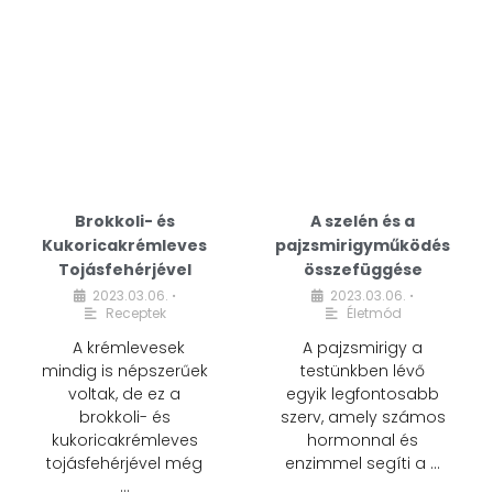
Brokkoli- és
A szelén és a
Kukoricakrémleves
pajzsmirigyműködés
Tojásfehérjével
összefüggése
2023.03.06.
2023.03.06.
•
•
Receptek
Életmód
A krémlevesek
A pajzsmirigy a
mindig is népszerűek
testünkben lévő
voltak, de ez a
egyik legfontosabb
brokkoli- és
szerv, amely számos
kukoricakrémleves
hormonnal és
tojásfehérjével még
enzimmel segíti a …
…