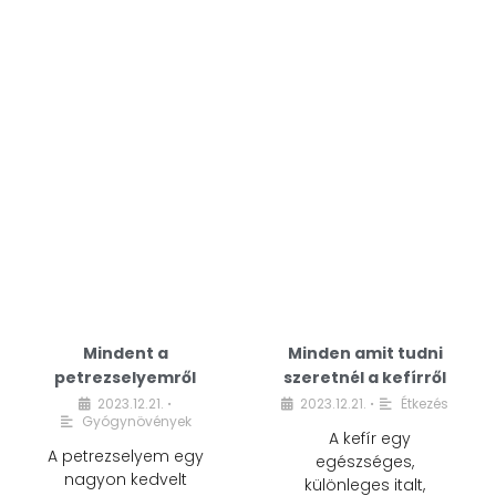
Mindent a
Minden amit tudni
petrezselyemről
szeretnél a kefírről
2023.12.21.
2023.12.21.
Étkezés
•
•
Gyógynövények
A kefír egy
A petrezselyem egy
egészséges,
nagyon kedvelt
különleges italt,