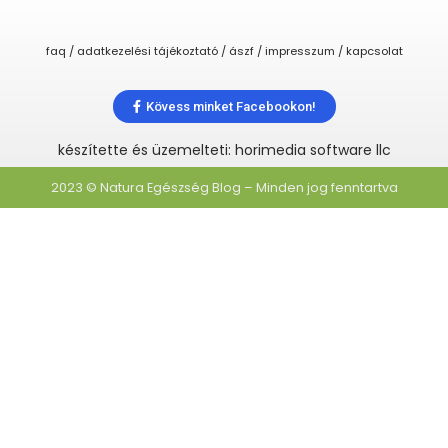
faq / adatkezelési tájékoztató / ászf / impresszum / kapcsolat
Kövess minket Facebookon!
készítette és üzemelteti: horimedia software llc
2023 © Natura Egészség Blog – Minden jog fenntartva