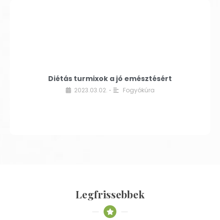
Diétás turmixok a jó emésztésért
2023.03.02.
Fogyókúra
•
Legfrissebbek