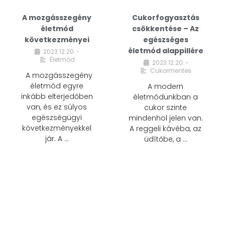
A mozgásszegény
Cukorfogyasztás
életmód
csökkentése – Az
következményei
egészséges
életmód alappillére
2023.12.20.
•
Életmód
2023.12.20.
•
Cukormentes
A mozgásszegény
életmód egyre
A modern
inkább elterjedőben
életmódunkban a
van, és ez súlyos
cukor szinte
egészségügyi
mindenhol jelen van.
következményekkel
A reggeli kávéba, az
jár. A …
üdítőbe, a …