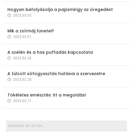
Hogyan befolyásolja a pajzsmirigy az öregedést
2023.03.02.
Mik a zsírmáj tünetei?
2023.03.01.
A szelén és a has puffadás kapcsolata
2023.02.26.
A túlzott sófogyasztás hatásai a szervezetre
2023.02.20.
Tökéletes emésztés: itt a megoldás!
2023.02.17.