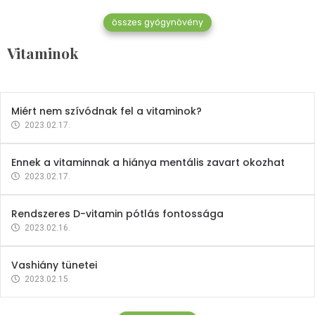
összes gyógynövény
Mindent a B-12 vitaminról
Vitaminok
2023.02.27.
Miért nem szívódnak fel a vitaminok?
2023.02.17.
Ennek a vitaminnak a hiánya mentális zavart okozhat
2023.02.17.
Rendszeres D-vitamin pótlás fontossága
2023.02.16.
Vashiány tünetei
2023.02.15.