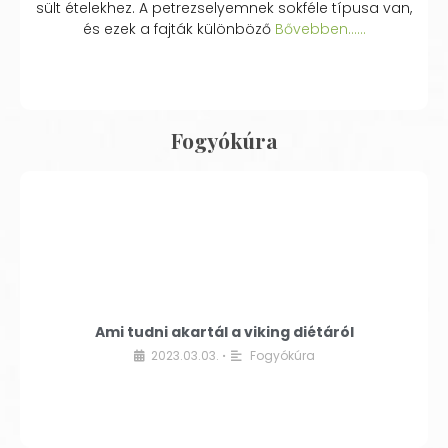
sült ételekhez. A petrezselyemnek sokféle típusa van,
és ezek a fajták különböző
Bővebben...…
Fogyókúra
Ami tudni akartál a viking diétáról
2023.03.03.
Fogyókúra
•