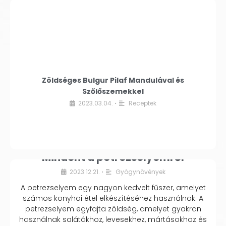
Zöldséges Bulgur Pilaf Mandulával és
Szőlőszemekkel
2023.03.04.
Receptek
•
Mindent a petrezselyemről
2023.12.21.
Gyógynövények
•
A petrezselyem egy nagyon kedvelt fűszer, amelyet
számos konyhai étel elkészítéséhez használnak. A
petrezselyem egyfajta zöldség, amelyet gyakran
használnak salátákhoz, levesekhez, mártásokhoz és