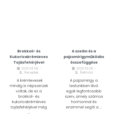
Brokkoli- és
A szelén és a
Kukoricakrémleves
pajzsmirigyműködés
Tojásfehérjével
összefüggése
2023.03.06.
2023.03.06.
•
•
Receptek
Életmód
A krémlevesek
A pajzsmirigy a
mindig is népszerűek
testünkben lévő
voltak, de ez a
egyik legfontosabb
brokkoli- és
szerv, amely számos
kukoricakrémleves
hormonnal és
tojásfehérjével még
enzimmel segíti a …
…