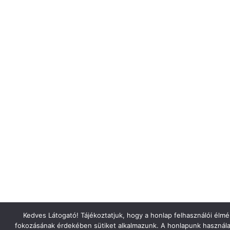
Kedves Látogató! Tájékoztatjuk, hogy a honlap felhasználói élm
fokozásának érdekében sütiket alkalmazunk. A honlapunk használa