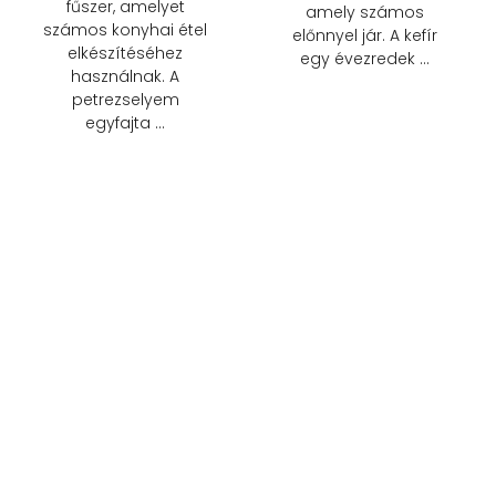
fűszer, amelyet
amely számos
számos konyhai étel
előnnyel jár. A kefír
elkészítéséhez
egy évezredek …
használnak. A
petrezselyem
egyfajta …