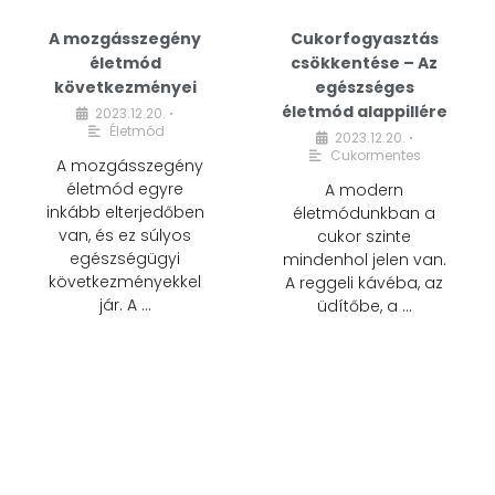
A mozgásszegény
Cukorfogyasztás
életmód
csökkentése – Az
következményei
egészséges
életmód alappillére
2023.12.20.
•
Életmód
2023.12.20.
•
Cukormentes
A mozgásszegény
életmód egyre
A modern
inkább elterjedőben
életmódunkban a
van, és ez súlyos
cukor szinte
egészségügyi
mindenhol jelen van.
következményekkel
A reggeli kávéba, az
jár. A …
üdítőbe, a …