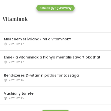
összes gyógynövény
Mindent a B-12 vitaminról
Vitaminok
2023.02.27.
Miért nem szívódnak fel a vitaminok?
2023.02.17.
Ennek a vitaminnak a hiánya mentális zavart okozhat
2023.02.17.
Rendszeres D-vitamin pótlás fontossága
2023.02.16.
Vashiány tünetei
2023.02.15.