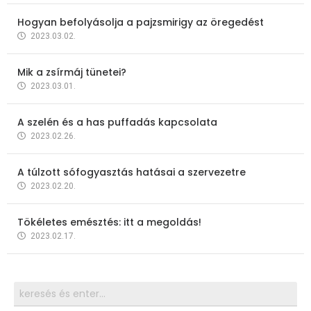
Hogyan befolyásolja a pajzsmirigy az öregedést
2023.03.02.
Mik a zsírmáj tünetei?
2023.03.01.
A szelén és a has puffadás kapcsolata
2023.02.26.
A túlzott sófogyasztás hatásai a szervezetre
2023.02.20.
Tökéletes emésztés: itt a megoldás!
2023.02.17.