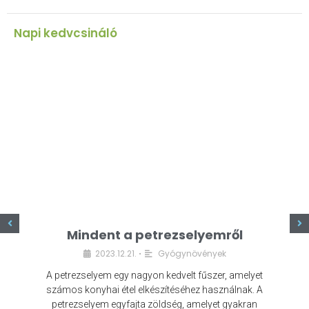
Napi kedvcsináló
z
Mindent a petrezselyemről
2023.12.21.
Gyógynövények
•
A petrezselyem egy nagyon kedvelt fűszer, amelyet
számos konyhai étel elkészítéséhez használnak. A
petrezselyem egyfajta zöldség, amelyet gyakran