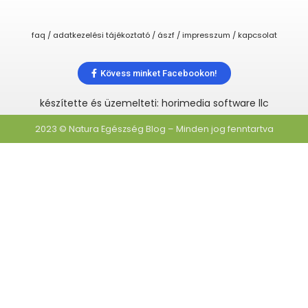
faq / adatkezelési tájékoztató / ászf / impresszum / kapcsolat
Kövess minket Facebookon!
készítette és üzemelteti: horimedia software llc
2023 © Natura Egészség Blog – Minden jog fenntartva