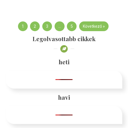
1
2
3
…
5
Következő »
Legolvasottabb cikkek
heti
havi