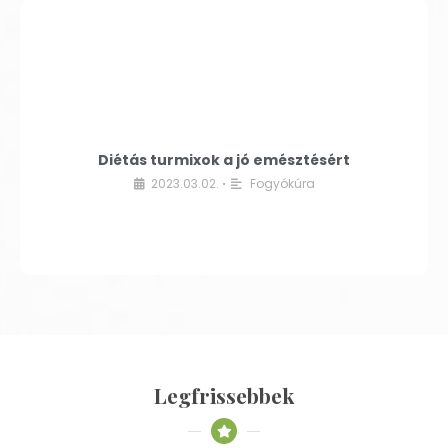
Diétás turmixok a jó emésztésért
2023.03.02.
Fogyókúra
•
Legfrissebbek