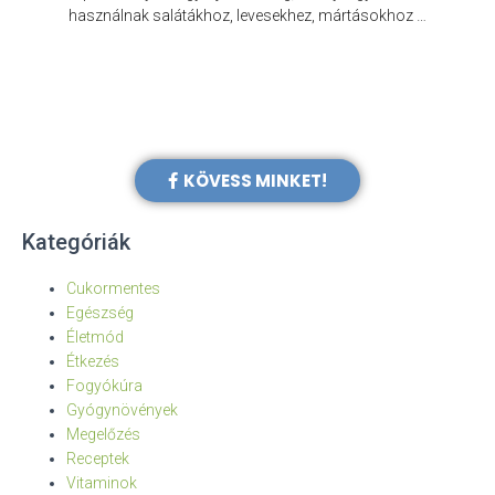
e
használnak salátákhoz, levesekhez, mártásokhoz …
KÖVESS MINKET!
Kategóriák
Cukormentes
Egészség
Életmód
Étkezés
Fogyókúra
Gyógynövények
Megelőzés
Receptek
Vitaminok