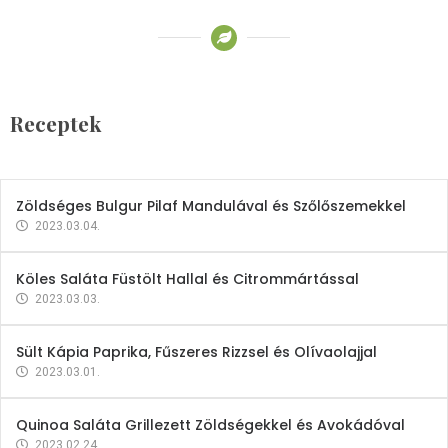
Receptek
Brokkoli- és Kukoricakrémleves
Tojásfehérjével
Receptek
2023.03.06.
Zöldséges Bulgur Pilaf Mandulával és Szőlőszemekkel
2023.03.04.
Köles Saláta Füstölt Hallal és Citrommártással
2023.03.03.
Sült Kápia Paprika, Fűszeres Rizzsel és Olívaolajjal
2023.03.01.
Quinoa Saláta Grillezett Zöldségekkel és Avokádóval
2023.02.24.