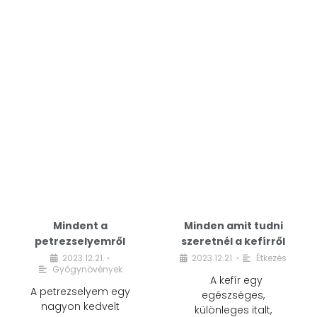
Mindent a
Minden amit tudni
petrezselyemről
szeretnél a kefírről
2023.12.21.
2023.12.21.
Étkezés
•
•
Gyógynövények
A kefír egy
A petrezselyem egy
egészséges,
nagyon kedvelt
különleges italt,