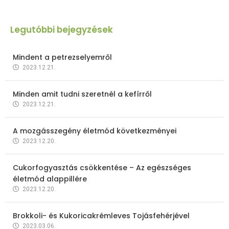
Legutóbbi bejegyzések
Mindent a petrezselyemről
2023.12.21.
Minden amit tudni szeretnél a kefírről
2023.12.21.
A mozgásszegény életmód következményei
2023.12.20.
Cukorfogyasztás csökkentése – Az egészséges
életmód alappillére
2023.12.20.
Brokkoli- és Kukoricakrémleves Tojásfehérjével
2023.03.06.