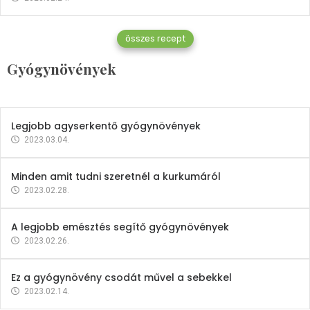
Gyógynövények
összes recept
Mindent a petrezselyemről
Gyógynövények
2023.12.21.
Legjobb agyserkentő gyógynövények
2023.03.04.
Minden amit tudni szeretnél a kurkumáról
2023.02.28.
A legjobb emésztés segítő gyógynövények
2023.02.26.
Ez a gyógynövény csodát művel a sebekkel
2023.02.14.
Vitaminok