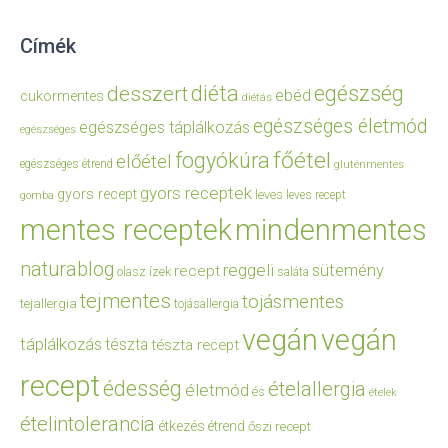
Címék
diéta
egészség
desszert
ebéd
cukormentes
diétás
egészséges életmód
egészséges táplálkozás
egészséges
főétel
fogyókúra
előétel
egészséges étrend
gluténmentes
gyors receptek
gyors recept
leves
leves recept
gomba
mentes receptek
mindenmentes
naturablog
reggeli
sütemény
recept
olasz ízek
saláta
tejmentes
tojásmentes
tejallergia
tojásallergia
vegán
vegán
táplálkozás
tészta
tészta recept
recept
édesség
ételallergia
életmód
és
ételek
ételintolerancia
étkezés
étrend
őszi recept