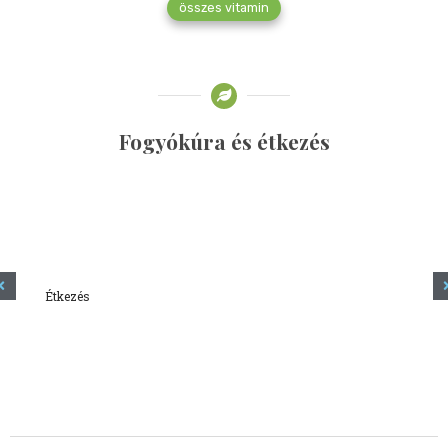
összes vitamin
Fogyókúra és étkezés
Étkezés
Minden amit tudni szeretnél a kefírről
2023.12.21.