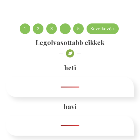
1
2
3
…
5
Következő »
Legolvasottabb cikkek
heti
havi