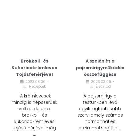
Brokkoli- és
A szelén és a
Kukoricakrémleves
pajzsmirigyműködés
Tojásfehérjével
összefüggése
2023.03.06.
2023.03.06.
•
•
Receptek
Életmód
A krémlevesek
A pajzsmirigy a
mindig is népszerűek
testünkben lévő
voltak, de ez a
egyik legfontosabb
brokkoli- és
szerv, amely számos
kukoricakrémleves
hormonnal és
tojásfehérjével még
enzimmel segíti a …
…