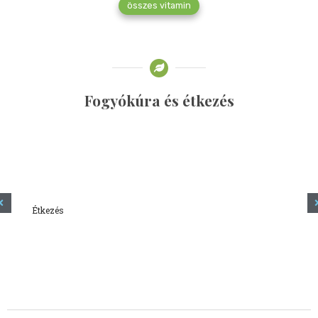
összes vitamin
Fogyókúra és étkezés
Étkezés
Minden amit tudni szeretnél a kefírről
2023.12.21.