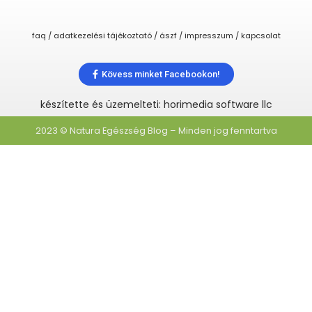
faq / adatkezelési tájékoztató / ászf / impresszum / kapcsolat
Kövess minket Facebookon!
készítette és üzemelteti: horimedia software llc
2023 © Natura Egészség Blog – Minden jog fenntartva