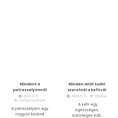
Mindent a
Minden amit tudni
petrezselyemről
szeretnél a kefírről
2023.12.21.
2023.12.21.
Étkezés
•
•
Gyógynövények
A kefír egy
A petrezselyem egy
egészséges,
nagyon kedvelt
különleges italt,