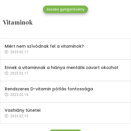
összes gyógynövény
Mindent a B-12 vitaminról
Vitaminok
2023.02.27.
Miért nem szívódnak fel a vitaminok?
2023.02.17.
Ennek a vitaminnak a hiánya mentális zavart okozhat
2023.02.17.
Rendszeres D-vitamin pótlás fontossága
2023.02.16.
Vashiány tünetei
2023.02.15.