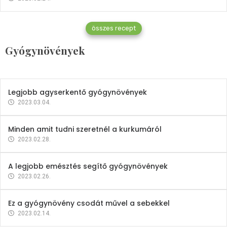
Gyógynövények
összes recept
Mindent a petrezselyemről
Gyógynövények
2023.12.21.
Legjobb agyserkentő gyógynövények
2023.03.04.
Minden amit tudni szeretnél a kurkumáról
2023.02.28.
A legjobb emésztés segítő gyógynövények
2023.02.26.
Ez a gyógynövény csodát művel a sebekkel
2023.02.14.
Vitaminok