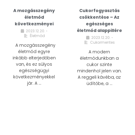
A mozgásszegény
Cukorfogyasztás
életmód
csökkentése – Az
következményei
egészséges
életmód alappillére
2023.12.20.
•
Életmód
2023.12.20.
•
Cukormentes
A mozgásszegény
életmód egyre
A modern
inkább elterjedőben
életmódunkban a
van, és ez súlyos
cukor szinte
egészségügyi
mindenhol jelen van.
következményekkel
A reggeli kávéba, az
jár. A …
üdítőbe, a …