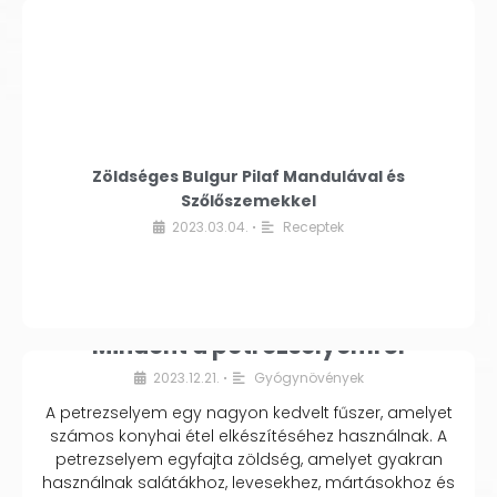
Zöldséges Bulgur Pilaf Mandulával és
Szőlőszemekkel
2023.03.04.
Receptek
•
Mindent a petrezselyemről
2023.12.21.
Gyógynövények
•
A petrezselyem egy nagyon kedvelt fűszer, amelyet
számos konyhai étel elkészítéséhez használnak. A
petrezselyem egyfajta zöldség, amelyet gyakran
használnak salátákhoz, levesekhez, mártásokhoz és