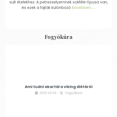
sült ételekhez. A petrezselyemnek sokféle típusa van,
és ezek a fajták különböző
Bővebben...…
Fogyókúra
Ami tudni akartál a viking diétáról
2023.03.03.
Fogyókúra
•