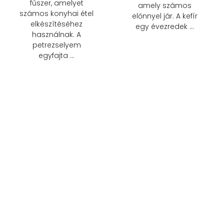
fűszer, amelyet
amely számos
számos konyhai étel
előnnyel jár. A kefír
elkészítéséhez
egy évezredek …
használnak. A
petrezselyem
egyfajta …