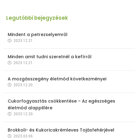
Legutóbbi bejegyzések
Mindent a petrezselyemről
2023.12.21.
Minden amit tudni szeretnél a kefírről
2023.12.21.
A mozgásszegény életmód következményei
2023.12.20.
Cukorfogyasztás csökkentése – Az egészséges
életmód alappillére
2023.12.20.
Brokkoli- és Kukoricakrémleves Tojásfehérjével
2023.03.06.