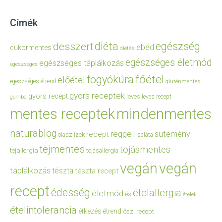
Címék
diéta
egészség
desszert
ebéd
cukormentes
diétás
egészséges életmód
egészséges táplálkozás
egészséges
főétel
fogyókúra
előétel
egészséges étrend
gluténmentes
gyors receptek
gyors recept
leves
leves recept
gomba
mentes receptek
mindenmentes
naturablog
reggeli
sütemény
recept
olasz ízek
saláta
tejmentes
tojásmentes
tejallergia
tojásallergia
vegán
vegán
táplálkozás
tészta
tészta recept
recept
édesség
ételallergia
életmód
és
ételek
ételintolerancia
étkezés
étrend
őszi recept