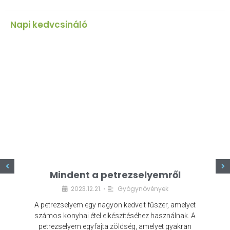
Napi kedvcsináló
z
Mindent a petrezselyemről
2023.12.21.
Gyógynövények
•
A petrezselyem egy nagyon kedvelt fűszer, amelyet
számos konyhai étel elkészítéséhez használnak. A
petrezselyem egyfajta zöldség, amelyet gyakran