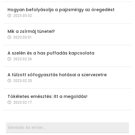
Hogyan befolyásolja a pajzsmirigy az öregedést
2023.03.02.
Mik a zsírmáj tünetei?
2023.03.01.
A szelén és a has puffadás kapcsolata
2023.02.26.
A túlzott sófogyasztás hatásai a szervezetre
2023.02.20.
Tökéletes emésztés: itt a megoldás!
2023.02.17.