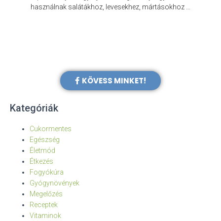
e
használnak salátákhoz, levesekhez, mártásokhoz …
KÖVESS MINKET!
Kategóriák
Cukormentes
Egészség
Életmód
Étkezés
Fogyókúra
Gyógynövények
Megelőzés
Receptek
Vitaminok