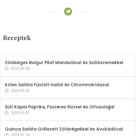
Receptek
Brokkoli- és Kukoricakrémleves
Tojásfehérjével
Receptek
2023.03.06.
Zöldséges Bulgur Pilaf Mandulával és Szőlőszemekkel
2023.03.04.
Köles Saláta Füstölt Hallal és Citrommártással
2023.03.03.
Sült Kápia Paprika, Fűszeres Rizzsel és Olívaolajjal
2023.03.01.
Quinoa Saláta Grillezett Zöldségekkel és Avokádóval
2023.02.24.