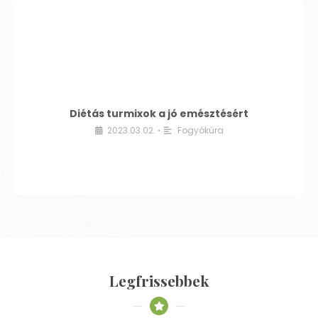
Diétás turmixok a jó emésztésért
2023.03.02.
Fogyókúra
•
Legfrissebbek