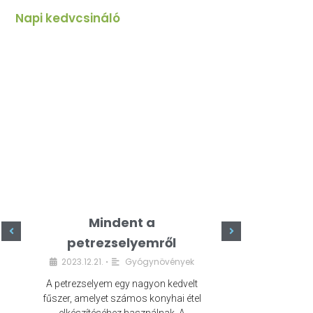
Napi kedvcsináló
Mindent a
Minde
petrezselyemről
szeret
2023.12.21.
Gyógynövények
2023.
•
A petrezselyem egy nagyon kedvelt
A kefír egy egé
fűszer, amelyet számos konyhai étel
amely számos e