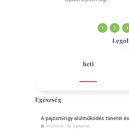
1
2
3
Legol
heti
Egészség
A pajzsmirigy alulműködés tünetei é
2023.03.06.
Egészség
•