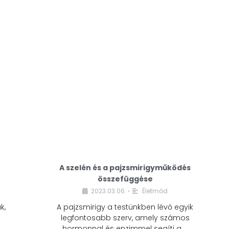
A modern életmódunkban a cukor szinte
mindenhol jelen van. A reggeli kávéba, az
üdítőbe, a desszertekbe és még sok más
élelmiszerbe is …
A szelén és a pajzsmirigyműködés
összefüggése
2023.03.06.
Életmód
•
k,
A pajzsmirigy a testünkben lévő egyik
legfontosabb szerv, amely számos
hormonnal és enzimmel segíti a …