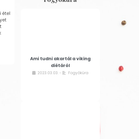
 étel
yet
t
k
Ami tudni akartál a viking
diétáról
2023.03.03.
Fogyókúra
•