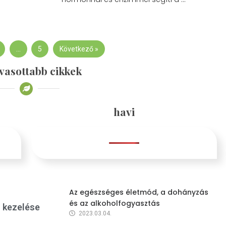
…
5
Következő »
vasottabb cikkek
havi
Az egészséges életmód, a dohányzás
és az alkoholfogyasztás
s kezelése
2023.03.04.