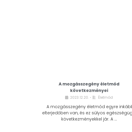
A mozgásszegény életmód
következményei
2023.12.20.
Életmód
•
A mozgásszegény életmód egyre inkáb
elterjedőben van, és ez súlyos egészségüg
következményekkel jár. A …