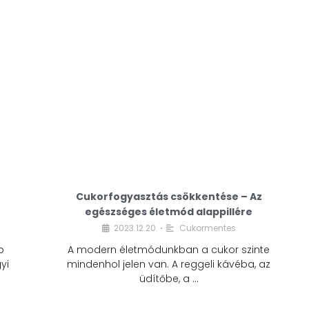
Cukorfogyasztás csökkentése – Az
egészséges életmód alappillére
Cukorfogyasztás
2023.12.20.
Cukormentes
•
csökkentése – Az
b
A modern életmódunkban a cukor szinte
egészséges életmód
yi
mindenhol jelen van. A reggeli kávéba, az
alappillére
üdítőbe, a …
2023.12.20.
Cukormentes
•