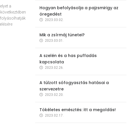
elyet a
Hogyan befolyásolja a pajzsmirigy az
 következtében
öregedést
folyásolhatják
2023.03.02.
elésére
Mik a zsírmáj tünetei?
2023.03.01.
A szelén és a has puffadás
kapcsolata
2023.02.26.
A túlzott sófogyasztás hatásai a
szervezetre
2023.02.20.
Tökéletes emésztés: itt a megoldás!
2023.02.17.