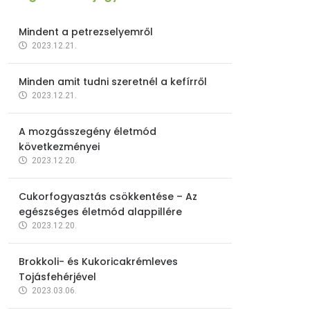
Mindent a petrezselyemről
2023.12.21.
Minden amit tudni szeretnél a kefírről
2023.12.21.
A mozgásszegény életmód
következményei
2023.12.20.
Cukorfogyasztás csökkentése – Az
egészséges életmód alappillére
2023.12.20.
Brokkoli- és Kukoricakrémleves
Tojásfehérjével
2023.03.06.