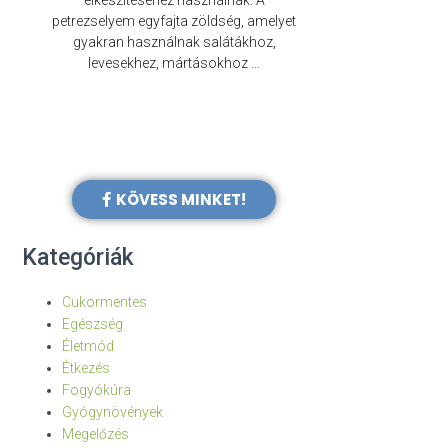
elkészítéséhez használnak. A
évezredek óta f
petrezselyem egyfajta zöldség, amelyet
legkülönb
gyakran használnak salátákhoz,
levesekhez, mártásokhoz …
KÖVESS MINKET!
Kategóriák
Cukormentes
Egészség
Életmód
Étkezés
Fogyókúra
Gyógynövények
Megelőzés