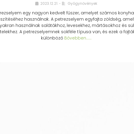
2023.12.21.
Gyógynövények
•
rezselyem egy nagyon kedvelt fűszer, amelyet számos konyhai
észítéséhez használnak. A petrezselyem egyfajta zöldség, amel
yakran használnak salátákhoz, levesekhez, mártásokhoz és sül
telekhez. A petrezselyemnek sokféle típusa van, és ezek a fajtá
különböző
Bővebben...…