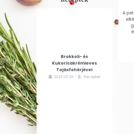
A pet
elk
g
é
Brokkoli- és
Kukoricakrémleves
Tojásfehérjével
2023.03.06.
Receptek
•