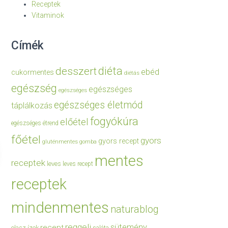
Receptek
Vitaminok
Címék
diéta
desszert
ebéd
cukormentes
diétás
egészség
egészséges
egészséges
egészséges életmód
táplálkozás
fogyókúra
előétel
egészséges étrend
főétel
gyors
gyors recept
gluténmentes
gomba
mentes
receptek
leves
leves recept
receptek
mindenmentes
naturablog
reggeli
sütemény
recept
olasz ízek