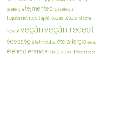
saláta
tejmentes
tejallergia
tojásallergia
tojásmentes
táplálkozás
tészta
tészta
vegán
vegán recept
recept
édesség
ételallergia
életmód
és
ételek
ételintolerancia
étkezés
étrend
őszi recept