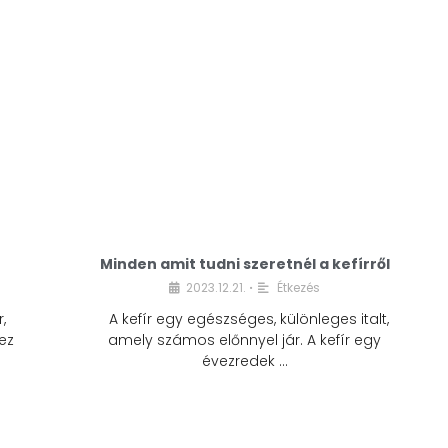
Minden amit tudni szeretnél a kefírről
2023.12.21.
Étkezés
•
,
A kefír egy egészséges, különleges italt,
ez
amely számos előnnyel jár. A kefír egy
évezredek …