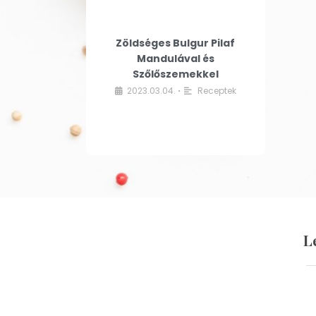
Zöldséges Bulgur Pilaf
Mandulával és
Szőlőszemekkel
2023.03.04.
Receptek
•
L