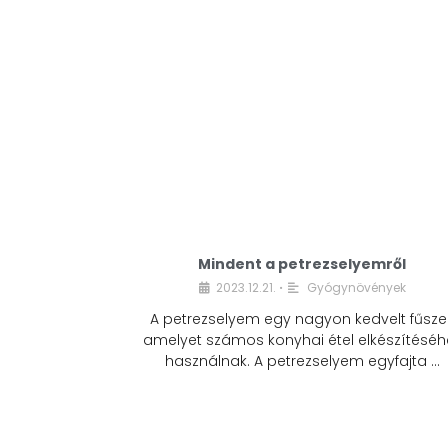
Mindent a petrezselyemről
2023.12.21.
Gyógynövények
•
A petrezselyem egy nagyon kedvelt fűszer
amelyet számos konyhai étel elkészítéséh
használnak. A petrezselyem egyfajta …