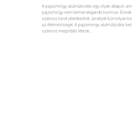
A pajzsmirigy alulműködés egy olyan állapot, am
pajzsmirigy nem termel elegendő hormon. Ennek
számos tünet jelentkezhet, amelyek komolyan be
az életminőséget. A pajzsmirigy alulműködés kez
számos megoldás létezik, …
Receptek