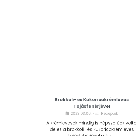
Brokkoli- és Kukoricakrémleves
Tojásfehérjével
2023.03.06.
Receptek
•
A krémlevesek mindig is népszerűek volta
de ez a brokkoli- és kukoricakrémleves
tojásfehérjével még …