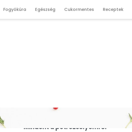
Fogyókúra
Egészség
Cukormentes
Receptek
Mindent a petrezselyemről