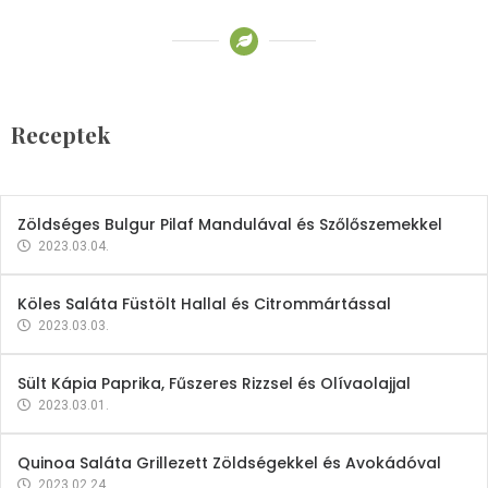
Receptek
Brokkoli- és Kukoricakrémleves
Tojásfehérjével
Receptek
2023.03.06.
Zöldséges Bulgur Pilaf Mandulával és Szőlőszemekkel
2023.03.04.
Köles Saláta Füstölt Hallal és Citrommártással
2023.03.03.
Sült Kápia Paprika, Fűszeres Rizzsel és Olívaolajjal
2023.03.01.
Quinoa Saláta Grillezett Zöldségekkel és Avokádóval
2023.02.24.