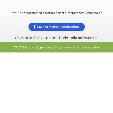
faq / adatkezelési tájékoztató / ászf / impresszum / kapcsolat
Kövess minket Facebookon!
készítette és üzemelteti: horimedia software llc
2023 © Natura Egészség Blog – Minden jog fenntartva