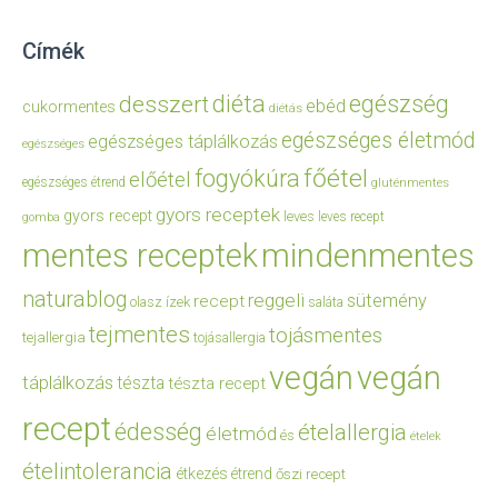
Címék
diéta
egészség
desszert
ebéd
cukormentes
diétás
egészséges életmód
egészséges táplálkozás
egészséges
főétel
fogyókúra
előétel
egészséges étrend
gluténmentes
gyors receptek
gyors recept
leves
leves recept
gomba
mentes receptek
mindenmentes
naturablog
reggeli
sütemény
recept
olasz ízek
saláta
tejmentes
tojásmentes
tejallergia
tojásallergia
vegán
vegán
táplálkozás
tészta
tészta recept
recept
édesség
ételallergia
életmód
és
ételek
ételintolerancia
étkezés
étrend
őszi recept