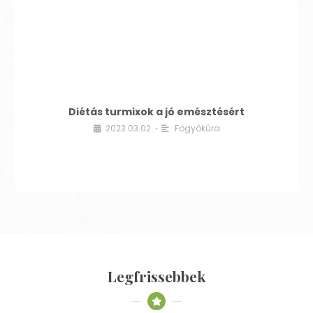
Diétás turmixok a jó emésztésért
2023.03.02.
Fogyókúra
•
Legfrissebbek