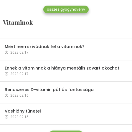
összes gyógynövény
Mindent a B-12 vitaminról
Vitaminok
2023.02.27.
Miért nem szívódnak fel a vitaminok?
2023.02.17.
Ennek a vitaminnak a hiánya mentális zavart okozhat
2023.02.17.
Rendszeres D-vitamin pótlás fontossága
2023.02.16.
Vashiány tünetei
2023.02.15.