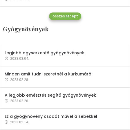
Gyógynövények
összes recept
Mindent a petrezselyemről
Gyógynövények
2023.12.21.
Legjobb agyserkentő gyógynövények
2023.03.04.
Minden amit tudni szeretnél a kurkumáról
2023.02.28.
A legjobb emésztés segítő gyógynövények
2023.02.26.
Ez a gyógynövény csodát művel a sebekkel
2023.02.14.
Vitaminok