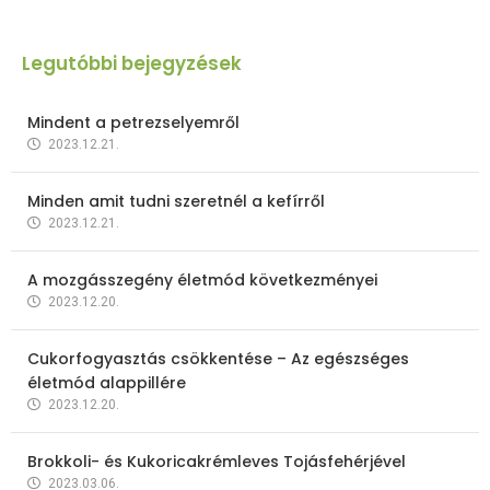
Legutóbbi bejegyzések
Mindent a petrezselyemről
2023.12.21.
Minden amit tudni szeretnél a kefírről
2023.12.21.
A mozgásszegény életmód következményei
2023.12.20.
Cukorfogyasztás csökkentése – Az egészséges
életmód alappillére
2023.12.20.
Brokkoli- és Kukoricakrémleves Tojásfehérjével
2023.03.06.