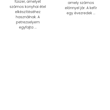
fűszer, amelyet
amely számos
számos konyhai étel
előnnyel jár. A kefír
elkészítéséhez
egy évezredek …
használnak. A
petrezselyem
egyfajta …