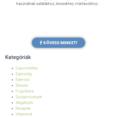
e
használnak salátákhoz, levesekhez, mártásokhoz …
KÖVESS MINKET!
Kategóriák
Cukormentes
Egészség
Életmód
Étkezés
Fogyókúra
Gyógynövények
Megelőzés
Receptek
Vitaminok