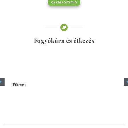
összes vitamin
Fogyókúra és étkezés
Étkezés
Minden amit tudni szeretnél a kefírről
2023.12.21.