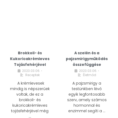
Brokkoli- és
A szelén és a
Kukoricakrémleves
pajzsmirigyműködés
Tojásfehérjével
összefüggése
2023.03.06.
2023.03.06.
•
•
Receptek
Életmód
A krémlevesek
A pajzsmirigy a
mindig is népszerűek
testünkben lévő
voltak, de ez a
egyik legfontosabb
brokkoli- és
szerv, amely számos
kukoricakrémleves
hormonnal és
tojásfehérjével még
enzimmel segíti a …
…