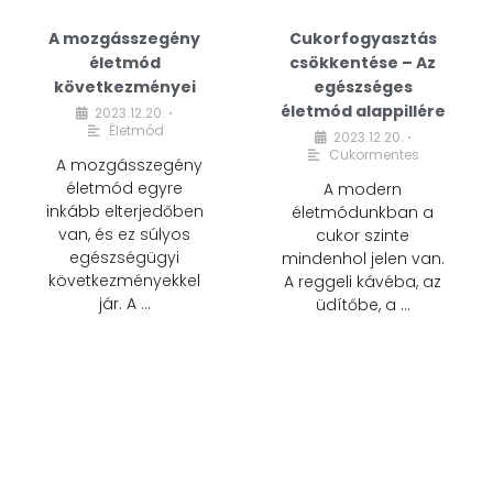
A mozgásszegény
Cukorfogyasztás
életmód
csökkentése – Az
következményei
egészséges
életmód alappillére
2023.12.20.
•
Életmód
2023.12.20.
•
Cukormentes
A mozgásszegény
életmód egyre
A modern
inkább elterjedőben
életmódunkban a
van, és ez súlyos
cukor szinte
egészségügyi
mindenhol jelen van.
következményekkel
A reggeli kávéba, az
jár. A …
üdítőbe, a …