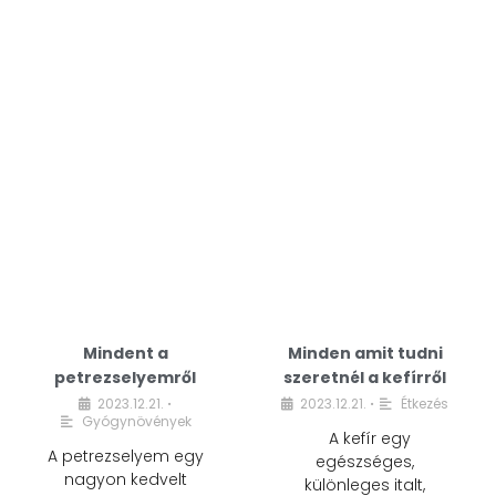
Mindent a
Minden amit tudni
petrezselyemről
szeretnél a kefírről
2023.12.21.
2023.12.21.
Étkezés
•
•
Gyógynövények
A kefír egy
A petrezselyem egy
egészséges,
nagyon kedvelt
különleges italt,