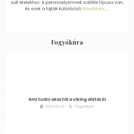
sült ételekhez. A petrezselyemnek sokféle típusa van,
és ezek a fajták különböző
Bővebben...…
Fogyókúra
Ami tudni akartál a viking diétáról
2023.03.03.
Fogyókúra
•