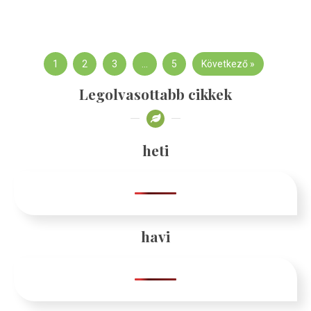
1
2
3
…
5
Következő »
Legolvasottabb cikkek
heti
havi