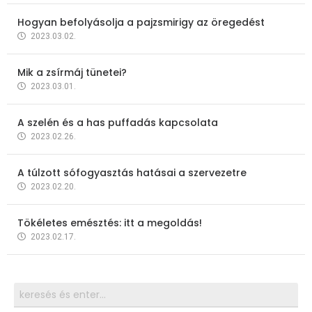
Hogyan befolyásolja a pajzsmirigy az öregedést
2023.03.02.
Mik a zsírmáj tünetei?
2023.03.01.
A szelén és a has puffadás kapcsolata
2023.02.26.
A túlzott sófogyasztás hatásai a szervezetre
2023.02.20.
Tökéletes emésztés: itt a megoldás!
2023.02.17.