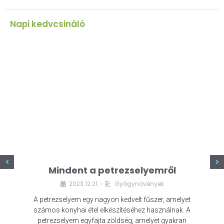
Napi kedvcsináló
z
Mindent a petrezselyemről
2023.12.21.
Gyógynövények
•
A petrezselyem egy nagyon kedvelt fűszer, amelyet
számos konyhai étel elkészítéséhez használnak. A
petrezselyem egyfajta zöldség, amelyet gyakran