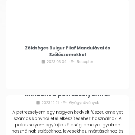
Zöldséges Bulgur Pilaf Mandulával és
Szőlőszemekkel
2023.03.04.
Receptek
•
Mindent a petrezselyemről
2023.12.21.
Gyógynövények
•
A petrezselyem egy nagyon kedvelt fűszer, amelyet
számos konyhai étel elkészítéséhez használnak. A
petrezselyem egyfajta zöldség, amelyet gyakran
használnak salátákhoz, levesekhez, mártásokhoz és