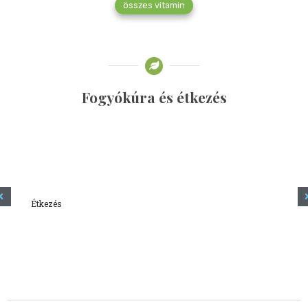
összes vitamin
Fogyókúra és étkezés
Étkezés
Minden amit tudni szeretnél a kefírről
2023.12.21.