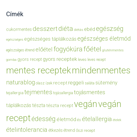
Címék
diéta
egészség
desszert
ebéd
cukormentes
diétás
egészséges életmód
egészséges táplálkozás
egészséges
főétel
fogyókúra
előétel
egészséges étrend
gluténmentes
gyors receptek
gyors recept
leves
leves recept
gomba
mentes receptek
mindenmentes
naturablog
reggeli
sütemény
recept
olasz ízek
saláta
tejmentes
tojásmentes
tejallergia
tojásallergia
vegán
vegán
táplálkozás
tészta
tészta recept
recept
édesség
ételallergia
életmód
és
ételek
ételintolerancia
étkezés
étrend
őszi recept