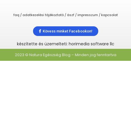
faq / adatkezelési tájékoztató / ászf / impresszum / kapcsolat
Kövess minket Facebookon!
készítette és üzemelteti: horimedia software llc
2023 © Natura Egészség Blog – Minden jog fenntartva