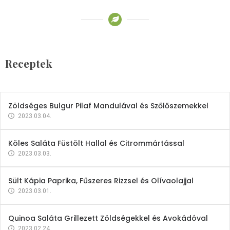
Receptek
Brokkoli- és Kukoricakrémleves
Tojásfehérjével
Receptek
2023.03.06.
Zöldséges Bulgur Pilaf Mandulával és Szőlőszemekkel
2023.03.04.
Köles Saláta Füstölt Hallal és Citrommártással
2023.03.03.
Sült Kápia Paprika, Fűszeres Rizzsel és Olívaolajjal
2023.03.01.
Quinoa Saláta Grillezett Zöldségekkel és Avokádóval
2023.02.24.