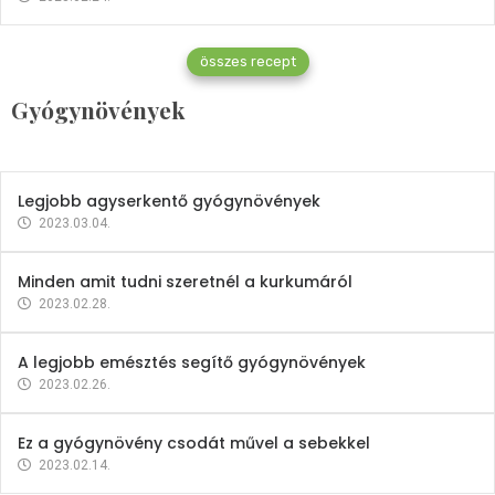
Gyógynövények
összes recept
Mindent a petrezselyemről
Gyógynövények
2023.12.21.
Legjobb agyserkentő gyógynövények
2023.03.04.
Minden amit tudni szeretnél a kurkumáról
2023.02.28.
A legjobb emésztés segítő gyógynövények
2023.02.26.
Ez a gyógynövény csodát művel a sebekkel
2023.02.14.
Vitaminok