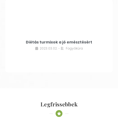
Diétás turmixok a jó emésztésért
2023.03.02.
Fogyókúra
•
Legfrissebbek