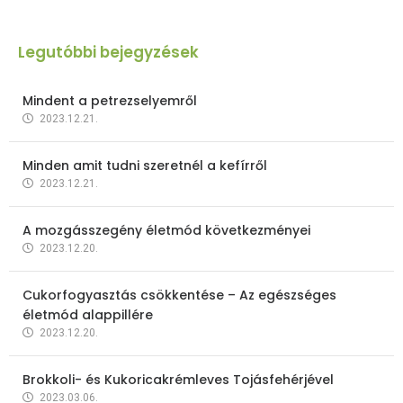
Legutóbbi bejegyzések
Mindent a petrezselyemről
2023.12.21.
Minden amit tudni szeretnél a kefírről
2023.12.21.
A mozgásszegény életmód következményei
2023.12.20.
Cukorfogyasztás csökkentése – Az egészséges
életmód alappillére
2023.12.20.
Brokkoli- és Kukoricakrémleves Tojásfehérjével
2023.03.06.