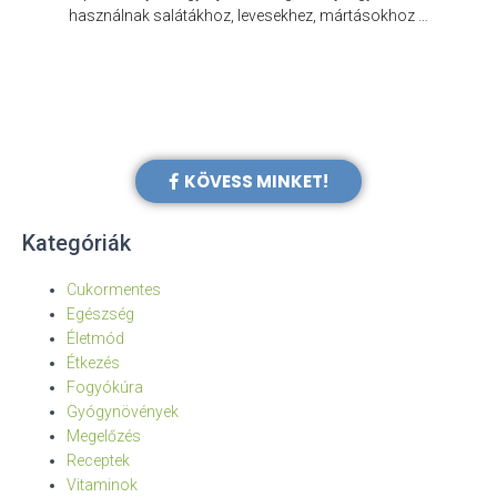
e
használnak salátákhoz, levesekhez, mártásokhoz …
KÖVESS MINKET!
Kategóriák
Cukormentes
Egészség
Életmód
Étkezés
Fogyókúra
Gyógynövények
Megelőzés
Receptek
Vitaminok