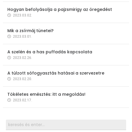
Hogyan befolyásolja a pajzsmirigy az öregedést
2023.03.02.
Mik a zsírmáj tünetei?
2023.03.01.
A szelén és a has puffadás kapcsolata
2023.02.26.
A túlzott sófogyasztás hatásai a szervezetre
2023.02.20.
Tökéletes emésztés: itt a megoldás!
2023.02.17.