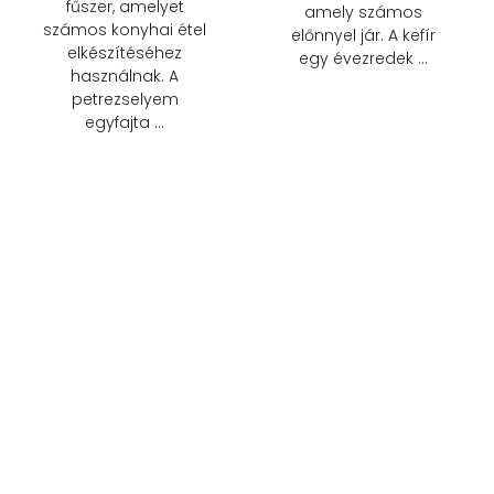
fűszer, amelyet
amely számos
számos konyhai étel
előnnyel jár. A kefír
elkészítéséhez
egy évezredek …
használnak. A
petrezselyem
egyfajta …