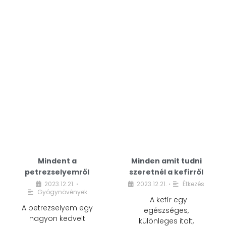
Mindent a
Minden amit tudni
petrezselyemről
szeretnél a kefírről
2023.12.21.
2023.12.21.
Étkezés
•
•
Gyógynövények
A kefír egy
A petrezselyem egy
egészséges,
nagyon kedvelt
különleges italt,