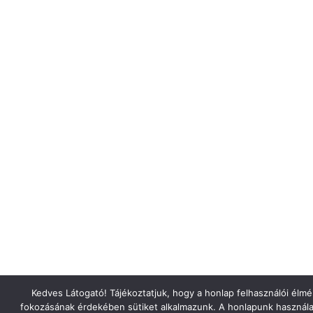
Kedves Látogató! Tájékoztatjuk, hogy a honlap felhasználói élm
fokozásának érdekében sütiket alkalmazunk. A honlapunk használa