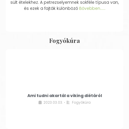
sült ételekhez. A petrezselyemnek sokféle típusa van,
és ezek a fajták különböző
Bővebben...…
Fogyókúra
Ami tudni akartál a viking diétáról
2023.03.03.
Fogyókúra
•