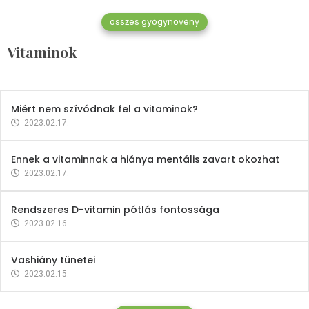
összes gyógynövény
Mindent a B-12 vitaminról
Vitaminok
2023.02.27.
Miért nem szívódnak fel a vitaminok?
2023.02.17.
Ennek a vitaminnak a hiánya mentális zavart okozhat
2023.02.17.
Rendszeres D-vitamin pótlás fontossága
2023.02.16.
Vashiány tünetei
2023.02.15.