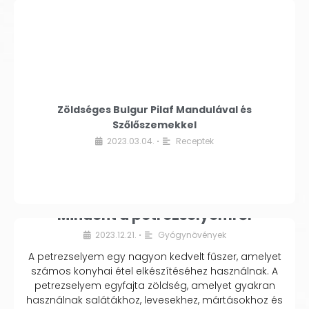
Zöldséges Bulgur Pilaf Mandulával és
Szőlőszemekkel
2023.03.04.
Receptek
•
Mindent a petrezselyemről
2023.12.21.
Gyógynövények
•
A petrezselyem egy nagyon kedvelt fűszer, amelyet
számos konyhai étel elkészítéséhez használnak. A
petrezselyem egyfajta zöldség, amelyet gyakran
használnak salátákhoz, levesekhez, mártásokhoz és