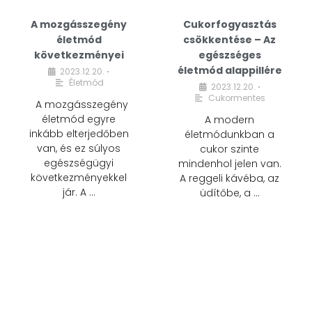
A mozgásszegény
Cukorfogyasztás
életmód
csökkentése – Az
következményei
egészséges
életmód alappillére
2023.12.20.
•
Életmód
2023.12.20.
•
Cukormentes
A mozgásszegény
életmód egyre
A modern
inkább elterjedőben
életmódunkban a
van, és ez súlyos
cukor szinte
egészségügyi
mindenhol jelen van.
következményekkel
A reggeli kávéba, az
jár. A …
üdítőbe, a …