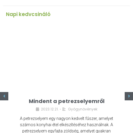
Napi kedvcsináló
z
Mindent a petrezselyemről
2023.12.21.
Gyógynövények
•
A petrezselyem egy nagyon kedvelt fűszer, amelyet
számos konyhai étel elkészítéséhez használnak. A
petrezselyem egyfajta zöldség, amelyet gyakran