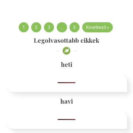
1
2
3
…
5
Következő »
Legolvasottabb cikkek
heti
havi