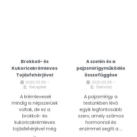
Brokkoli- és
A szelén és a
Kukoricakrémleves
pajzsmirigyműködés
Tojásfehérjével
összefüggése
2023.03.06.
2023.03.06.
•
•
Receptek
Életmód
A krémlevesek
A pajzsmirigy a
mindig is népszerűek
testünkben lévő
voltak, de ez a
egyik legfontosabb
brokkoli- és
szerv, amely számos
kukoricakrémleves
hormonnal és
tojásfehérjével még
enzimmel segíti a …
…