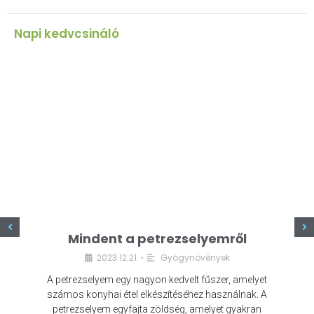
Napi kedvcsináló
z
Mindent a petrezselyemről
2023.12.21.
Gyógynövények
•
A petrezselyem egy nagyon kedvelt fűszer, amelyet
számos konyhai étel elkészítéséhez használnak. A
petrezselyem egyfajta zöldség, amelyet gyakran