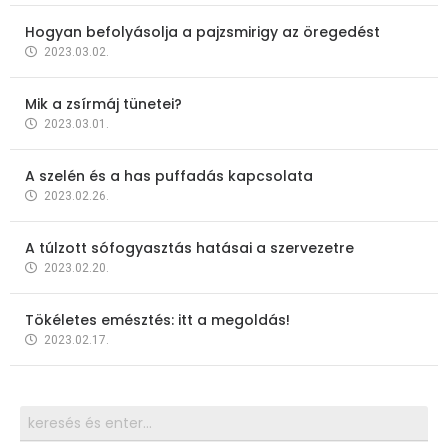
Hogyan befolyásolja a pajzsmirigy az öregedést
2023.03.02.
Mik a zsírmáj tünetei?
2023.03.01.
A szelén és a has puffadás kapcsolata
2023.02.26.
A túlzott sófogyasztás hatásai a szervezetre
2023.02.20.
Tökéletes emésztés: itt a megoldás!
2023.02.17.