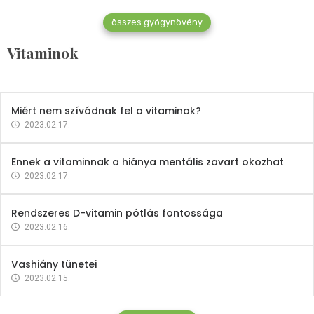
összes gyógynövény
Mindent a B-12 vitaminról
Vitaminok
2023.02.27.
Miért nem szívódnak fel a vitaminok?
2023.02.17.
Ennek a vitaminnak a hiánya mentális zavart okozhat
2023.02.17.
Rendszeres D-vitamin pótlás fontossága
2023.02.16.
Vashiány tünetei
2023.02.15.