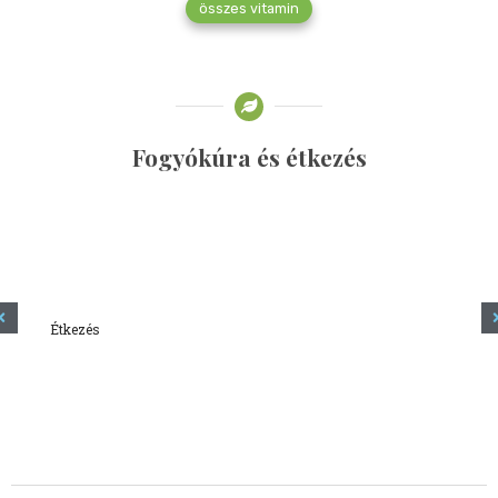
összes vitamin
Fogyókúra és étkezés
Étkezés
Minden amit tudni szeretnél a kefírről
2023.12.21.