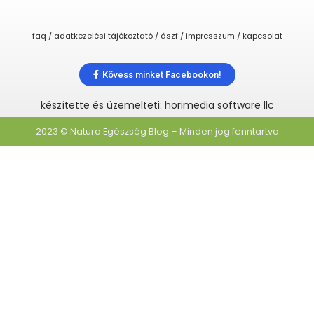
faq / adatkezelési tájékoztató / ászf / impresszum / kapcsolat
Kövess minket Facebookon!
készítette és üzemelteti: horimedia software llc
2023 © Natura Egészség Blog – Minden jog fenntartva