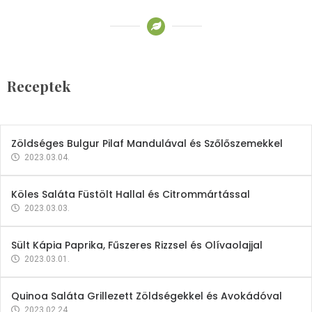
Receptek
Brokkoli- és Kukoricakrémleves
Tojásfehérjével
Receptek
2023.03.06.
Zöldséges Bulgur Pilaf Mandulával és Szőlőszemekkel
2023.03.04.
Köles Saláta Füstölt Hallal és Citrommártással
2023.03.03.
Sült Kápia Paprika, Fűszeres Rizzsel és Olívaolajjal
2023.03.01.
Quinoa Saláta Grillezett Zöldségekkel és Avokádóval
2023.02.24.