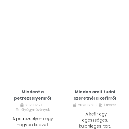
Mindent a
Minden amit tudni
petrezselyemről
szeretnél a kefírről
2023.12.21.
2023.12.21.
Étkezés
•
•
Gyógynövények
A kefír egy
A petrezselyem egy
egészséges,
nagyon kedvelt
különleges italt,