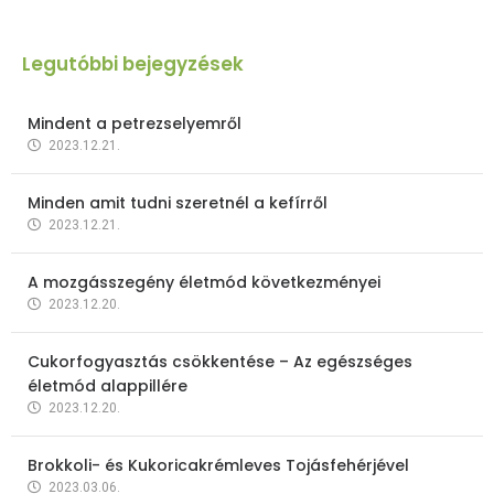
Legutóbbi bejegyzések
Mindent a petrezselyemről
2023.12.21.
Minden amit tudni szeretnél a kefírről
2023.12.21.
A mozgásszegény életmód következményei
2023.12.20.
Cukorfogyasztás csökkentése – Az egészséges
életmód alappillére
2023.12.20.
Brokkoli- és Kukoricakrémleves Tojásfehérjével
2023.03.06.