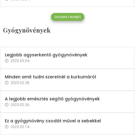
Gyógynövények
összes recept
Mindent a petrezselyemről
Gyógynövények
2023.12.21.
Legjobb agyserkentő gyógynövények
2023.03.04.
Minden amit tudni szeretnél a kurkumáról
2023.02.28.
A legjobb emésztés segítő gyógynövények
2023.02.26.
Ez a gyógynövény csodát művel a sebekkel
2023.02.14.
Vitaminok