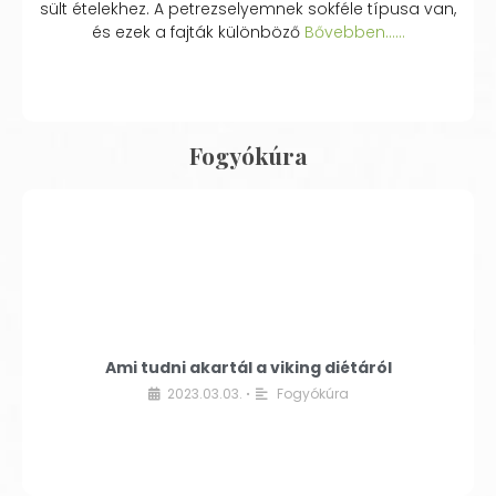
sült ételekhez. A petrezselyemnek sokféle típusa van,
és ezek a fajták különböző
Bővebben...…
Fogyókúra
Ami tudni akartál a viking diétáról
2023.03.03.
Fogyókúra
•