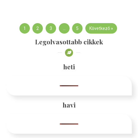
1
2
3
…
5
Következő »
Legolvasottabb cikkek
heti
havi