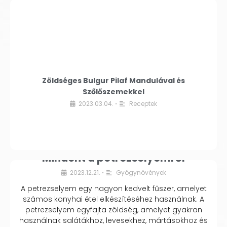
Zöldséges Bulgur Pilaf Mandulával és
Szőlőszemekkel
2023.03.04.
Receptek
•
Mindent a petrezselyemről
2023.12.21.
Gyógynövények
•
A petrezselyem egy nagyon kedvelt fűszer, amelyet
számos konyhai étel elkészítéséhez használnak. A
petrezselyem egyfajta zöldség, amelyet gyakran
használnak salátákhoz, levesekhez, mártásokhoz és