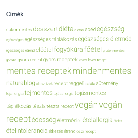
Címék
diéta
egészség
desszert
ebéd
cukormentes
diétás
egészséges életmód
egészséges táplálkozás
egészséges
főétel
fogyókúra
előétel
egészséges étrend
gluténmentes
gyors receptek
gyors recept
leves
leves recept
gomba
mentes receptek
mindenmentes
naturablog
reggeli
sütemény
recept
olasz ízek
saláta
tejmentes
tojásmentes
tejallergia
tojásallergia
vegán
vegán
táplálkozás
tészta
tészta recept
recept
édesség
ételallergia
életmód
és
ételek
ételintolerancia
étkezés
étrend
őszi recept