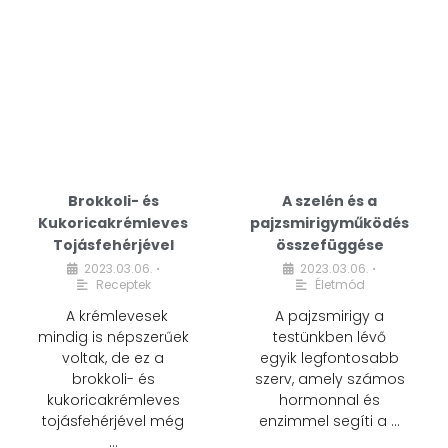
Brokkoli- és
A szelén és a
Kukoricakrémleves
pajzsmirigyműködés
Tojásfehérjével
összefüggése
2023.03.06.
2023.03.06.
•
•
Receptek
Életmód
A krémlevesek
A pajzsmirigy a
mindig is népszerűek
testünkben lévő
voltak, de ez a
egyik legfontosabb
brokkoli- és
szerv, amely számos
kukoricakrémleves
hormonnal és
tojásfehérjével még
enzimmel segíti a …
…