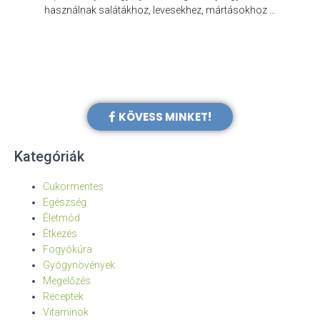
e
használnak salátákhoz, levesekhez, mártásokhoz …
KÖVESS MINKET!
Kategóriák
Cukormentes
Egészség
Életmód
Étkezés
Fogyókúra
Gyógynövények
Megelőzés
Receptek
Vitaminok