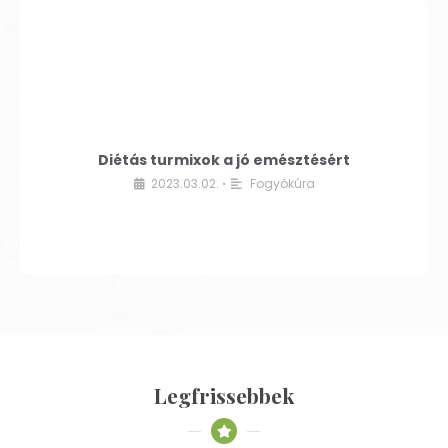
Diétás turmixok a jó emésztésért
2023.03.02.
Fogyókúra
•
Legfrissebbek