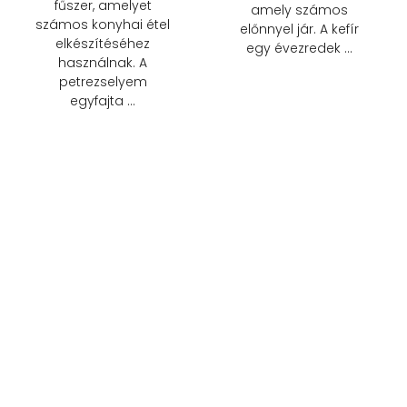
fűszer, amelyet
amely számos
számos konyhai étel
előnnyel jár. A kefír
elkészítéséhez
egy évezredek …
használnak. A
petrezselyem
egyfajta …