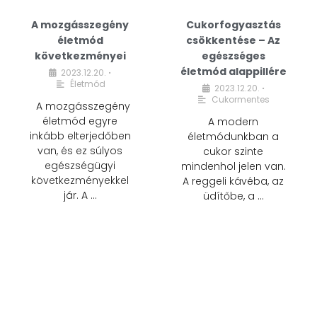
A mozgásszegény
Cukorfogyasztás
életmód
csökkentése – Az
következményei
egészséges
életmód alappillére
2023.12.20.
•
Életmód
2023.12.20.
•
Cukormentes
A mozgásszegény
életmód egyre
A modern
inkább elterjedőben
életmódunkban a
van, és ez súlyos
cukor szinte
egészségügyi
mindenhol jelen van.
következményekkel
A reggeli kávéba, az
jár. A …
üdítőbe, a …