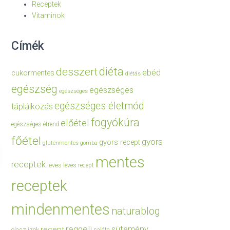
Receptek
Vitaminok
Címék
diéta
desszert
ebéd
cukormentes
diétás
egészség
egészséges
egészséges
egészséges életmód
táplálkozás
fogyókúra
előétel
egészséges étrend
főétel
gyors
gyors recept
gluténmentes
gomba
mentes
receptek
leves
leves recept
receptek
mindenmentes
naturablog
reggeli
sütemény
recept
olasz ízek