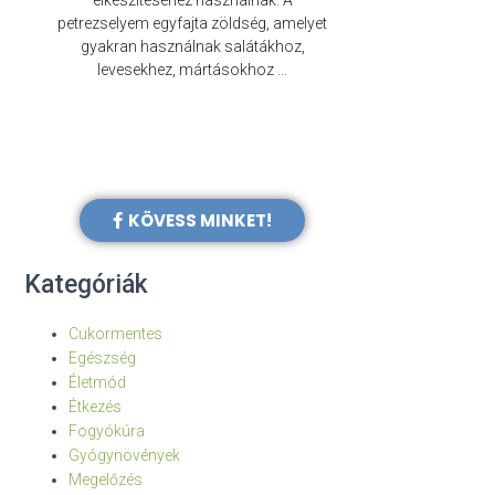
elkészítéséhez használnak. A
évezredek óta f
petrezselyem egyfajta zöldség, amelyet
legkülönb
gyakran használnak salátákhoz,
levesekhez, mártásokhoz …
KÖVESS MINKET!
Kategóriák
Cukormentes
Egészség
Életmód
Étkezés
Fogyókúra
Gyógynövények
Megelőzés