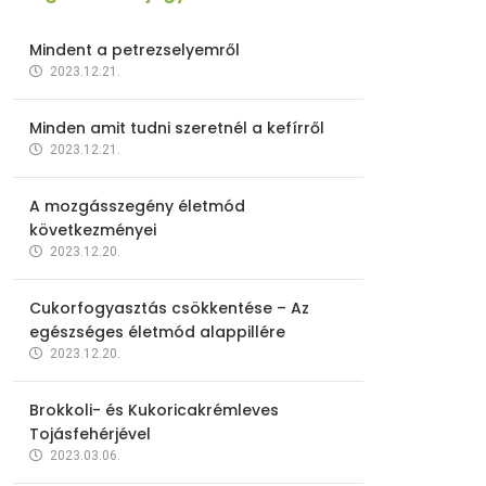
Mindent a petrezselyemről
2023.12.21.
Minden amit tudni szeretnél a kefírről
2023.12.21.
A mozgásszegény életmód
következményei
2023.12.20.
Cukorfogyasztás csökkentése – Az
egészséges életmód alappillére
2023.12.20.
Brokkoli- és Kukoricakrémleves
Tojásfehérjével
2023.03.06.