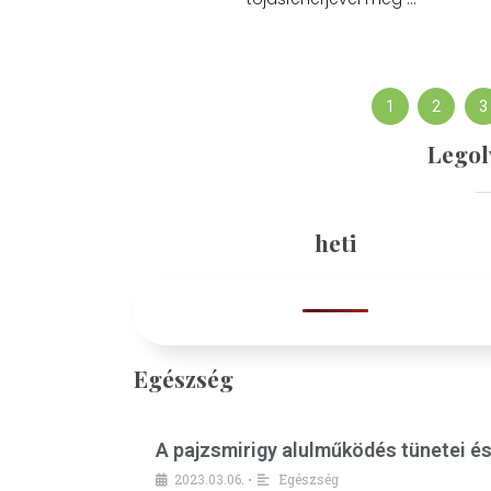
1
2
3
Legol
heti
Egészség
A pajzsmirigy alulműködés tünetei é
2023.03.06.
Egészség
•