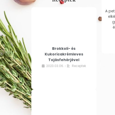
A pet
elk
g
é
Brokkoli- és
Kukoricakrémleves
Tojásfehérjével
2023.03.06.
Receptek
•