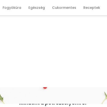
Fogyókúra
Egészség
Cukormentes
Receptek
Mindent a petrezselyemről