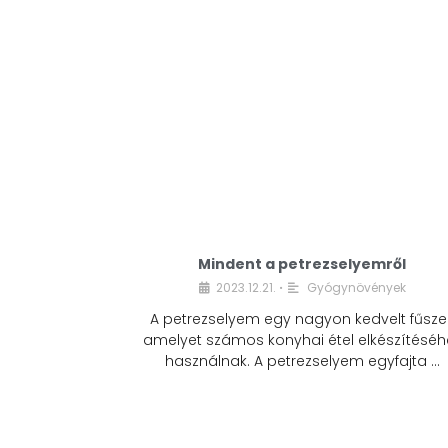
Mindent a petrezselyemről
2023.12.21.
Gyógynövények
•
A petrezselyem egy nagyon kedvelt fűszer
amelyet számos konyhai étel elkészítéséh
használnak. A petrezselyem egyfajta …