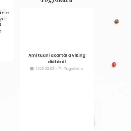
 étel
yet
t
k
Ami tudni akartál a viking
diétáról
2023.03.03.
Fogyókúra
•