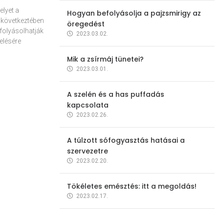
elyet a
Hogyan befolyásolja a pajzsmirigy az
 következtében
öregedést
folyásolhatják
2023.03.02.
elésére
Mik a zsírmáj tünetei?
2023.03.01.
A szelén és a has puffadás
kapcsolata
2023.02.26.
A túlzott sófogyasztás hatásai a
szervezetre
2023.02.20.
Tökéletes emésztés: itt a megoldás!
2023.02.17.