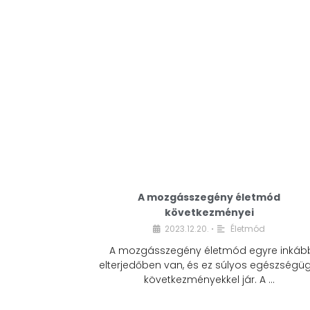
A mozgásszegény életmód
következményei
2023.12.20.
Életmód
•
A mozgásszegény életmód egyre inkáb
elterjedőben van, és ez súlyos egészségüg
következményekkel jár. A …