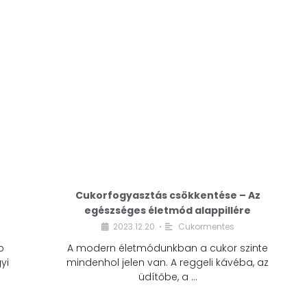
Cukorfogyasztás csökkentése – Az
egészséges életmód alappillére
Cukorfogyasztás
2023.12.20.
Cukormentes
•
csökkentése – Az
b
A modern életmódunkban a cukor szinte
egészséges életmód
yi
mindenhol jelen van. A reggeli kávéba, az
alappillére
üdítőbe, a …
2023.12.20.
Cukormentes
•