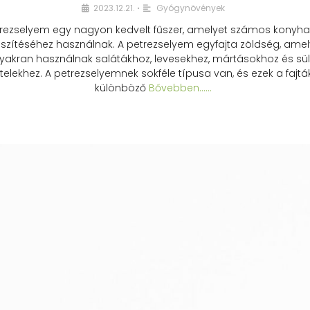
2023.12.21.
Gyógynövények
•
rezselyem egy nagyon kedvelt fűszer, amelyet számos konyhai
észítéséhez használnak. A petrezselyem egyfajta zöldség, amel
yakran használnak salátákhoz, levesekhez, mártásokhoz és sül
telekhez. A petrezselyemnek sokféle típusa van, és ezek a fajtá
különböző
Bővebben...…