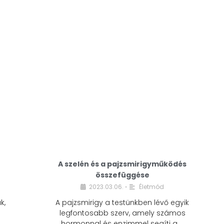
A modern életmódunkban a cukor szinte
mindenhol jelen van. A reggeli kávéba, az
üdítőbe, a desszertekbe és még sok más
élelmiszerbe is …
A szelén és a pajzsmirigyműködés
összefüggése
2023.03.06.
Életmód
•
k,
A pajzsmirigy a testünkben lévő egyik
legfontosabb szerv, amely számos
hormonnal és enzimmel segíti a …