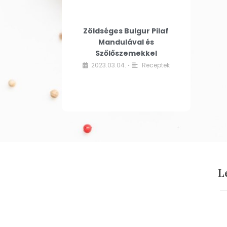
Zöldséges Bulgur Pilaf
Mandulával és
Szőlőszemekkel
2023.03.04.
Receptek
•
L