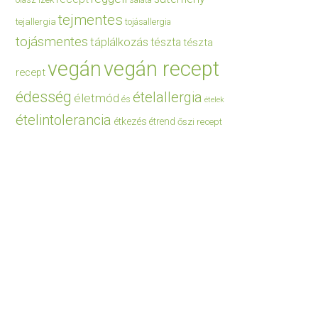
saláta
tejmentes
tejallergia
tojásallergia
tojásmentes
táplálkozás
tészta
tészta
vegán
vegán recept
recept
édesség
ételallergia
életmód
és
ételek
ételintolerancia
étkezés
étrend
őszi recept