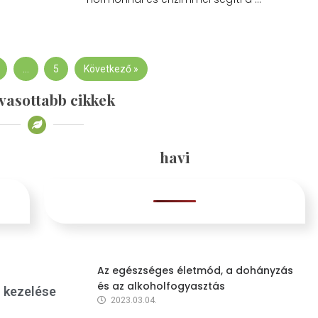
…
5
Következő »
vasottabb cikkek
havi
Az egészséges életmód, a dohányzás
és az alkoholfogyasztás
s kezelése
2023.03.04.