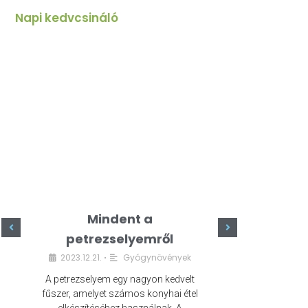
Napi kedvcsináló
Mindent a
Minde
petrezselyemről
szeret
2023.12.21.
Gyógynövények
2023.
•
A petrezselyem egy nagyon kedvelt
A kefír egy egé
fűszer, amelyet számos konyhai étel
amely számos e