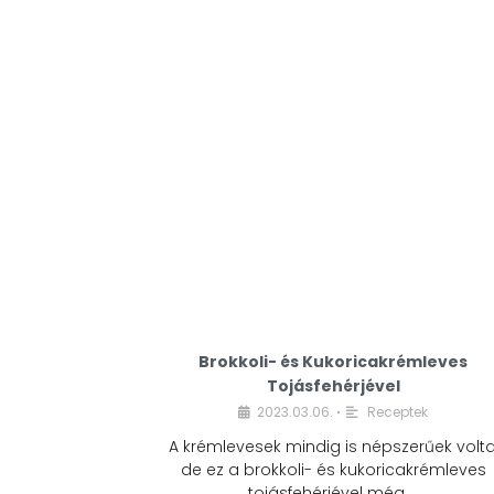
Brokkoli- és Kukoricakrémleves
Tojásfehérjével
2023.03.06.
Receptek
•
A krémlevesek mindig is népszerűek volta
de ez a brokkoli- és kukoricakrémleves
tojásfehérjével még …