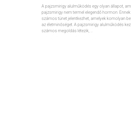
A pajzsmirigy alulműködés egy olyan állapot, am
pajzsmirigy nem termel elegendő hormon. Ennek
számos tünet jelentkezhet, amelyek komolyan be
az életminőséget. A pajzsmirigy alulműködés kez
számos megoldás létezik, …
Receptek