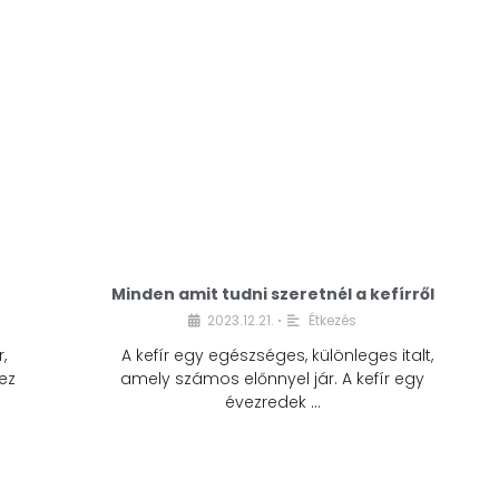
Minden amit tudni szeretnél a kefírről
2023.12.21.
Étkezés
•
,
A kefír egy egészséges, különleges italt,
ez
amely számos előnnyel jár. A kefír egy
évezredek …