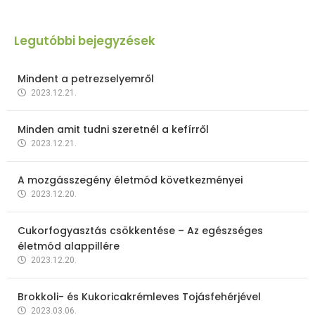
Legutóbbi bejegyzések
Mindent a petrezselyemről
2023.12.21.
Minden amit tudni szeretnél a kefírről
2023.12.21.
A mozgásszegény életmód következményei
2023.12.20.
Cukorfogyasztás csökkentése – Az egészséges
életmód alappillére
2023.12.20.
Brokkoli- és Kukoricakrémleves Tojásfehérjével
2023.03.06.