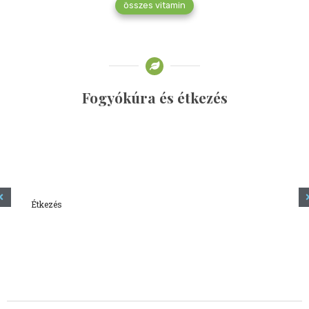
összes vitamin
Fogyókúra és étkezés
Étkezés
Minden amit tudni szeretnél a kefírről
2023.12.21.