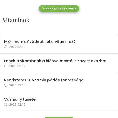
összes gyógynövény
Mindent a B-12 vitaminról
Vitaminok
2023.02.27.
Miért nem szívódnak fel a vitaminok?
2023.02.17.
Ennek a vitaminnak a hiánya mentális zavart okozhat
2023.02.17.
Rendszeres D-vitamin pótlás fontossága
2023.02.16.
Vashiány tünetei
2023.02.15.