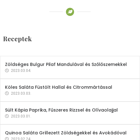
Receptek
Brokkoli- és Kukoricakrémleves
Tojásfehérjével
Receptek
2023.03.06.
Zöldséges Bulgur Pilaf Mandulával és Szőlőszemekkel
2023.03.04.
Köles Saláta Füstölt Hallal és Citrommártással
2023.03.03.
Sült Kápia Paprika, Fűszeres Rizzsel és Olívaolajjal
2023.03.01.
Quinoa Saláta Grillezett Zöldségekkel és Avokádóval
2023.02.24.