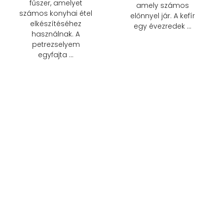
fűszer, amelyet
amely számos
számos konyhai étel
előnnyel jár. A kefír
elkészítéséhez
egy évezredek …
használnak. A
petrezselyem
egyfajta …