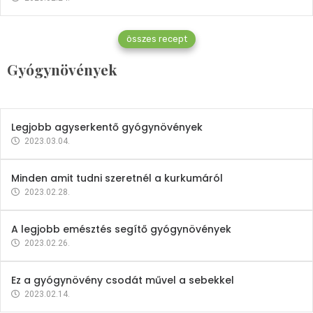
Gyógynövények
összes recept
Mindent a petrezselyemről
Gyógynövények
2023.12.21.
Legjobb agyserkentő gyógynövények
2023.03.04.
Minden amit tudni szeretnél a kurkumáról
2023.02.28.
A legjobb emésztés segítő gyógynövények
2023.02.26.
Ez a gyógynövény csodát művel a sebekkel
2023.02.14.
Vitaminok