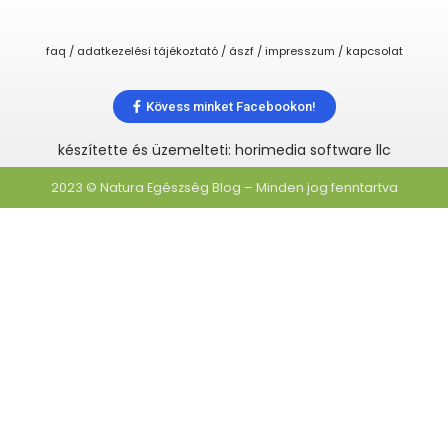
faq / adatkezelési tájékoztató / ászf / impresszum / kapcsolat
Kövess minket Facebookon!
készítette és üzemelteti: horimedia software llc
2023 © Natura Egészség Blog – Minden jog fenntartva