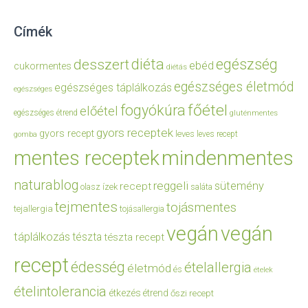
Címék
diéta
egészség
desszert
ebéd
cukormentes
diétás
egészséges életmód
egészséges táplálkozás
egészséges
főétel
fogyókúra
előétel
egészséges étrend
gluténmentes
gyors receptek
gyors recept
leves
leves recept
gomba
mentes receptek
mindenmentes
naturablog
reggeli
sütemény
recept
olasz ízek
saláta
tejmentes
tojásmentes
tejallergia
tojásallergia
vegán
vegán
táplálkozás
tészta
tészta recept
recept
édesség
ételallergia
életmód
és
ételek
ételintolerancia
étkezés
étrend
őszi recept