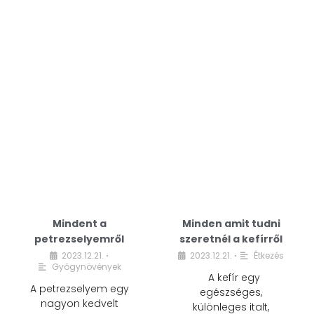
Mindent a
Minden amit tudni
petrezselyemről
szeretnél a kefírről
2023.12.21.
2023.12.21.
Étkezés
•
•
Gyógynövények
A kefír egy
A petrezselyem egy
egészséges,
nagyon kedvelt
különleges italt,