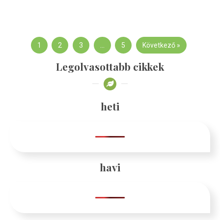
1
2
3
…
5
Következő »
Legolvasottabb cikkek
heti
havi