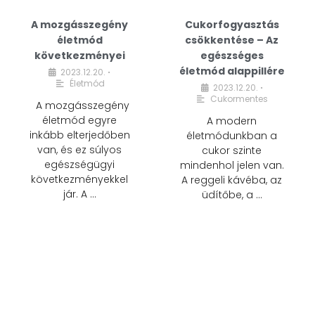
A mozgásszegény
Cukorfogyasztás
életmód
csökkentése – Az
következményei
egészséges
életmód alappillére
2023.12.20.
•
Életmód
2023.12.20.
•
Cukormentes
A mozgásszegény
életmód egyre
A modern
inkább elterjedőben
életmódunkban a
van, és ez súlyos
cukor szinte
egészségügyi
mindenhol jelen van.
következményekkel
A reggeli kávéba, az
jár. A …
üdítőbe, a …