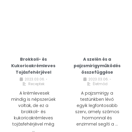
Brokkoli- és
A szelén és a
Kukoricakrémleves
pajzsmirigyműködés
Tojásfehérjével
összefüggése
2023.03.06.
2023.03.06.
•
•
Receptek
Életmód
A krémlevesek
A pajzsmirigy a
mindig is népszerűek
testünkben lévő
voltak, de ez a
egyik legfontosabb
brokkoli- és
szerv, amely számos
kukoricakrémleves
hormonnal és
tojásfehérjével még
enzimmel segíti a …
…