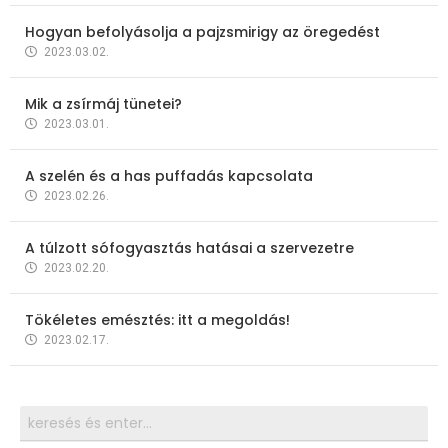
Hogyan befolyásolja a pajzsmirigy az öregedést
2023.03.02.
Mik a zsírmáj tünetei?
2023.03.01.
A szelén és a has puffadás kapcsolata
2023.02.26.
A túlzott sófogyasztás hatásai a szervezetre
2023.02.20.
Tökéletes emésztés: itt a megoldás!
2023.02.17.