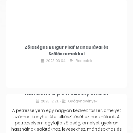
Zöldséges Bulgur Pilaf Mandulával és
Szőlőszemekkel
2023.03.04.
Receptek
•
Mindent a petrezselyemről
2023.12.21.
Gyógynövények
•
A petrezselyem egy nagyon kedvelt fűszer, amelyet
számos konyhai étel elkészítéséhez használnak. A
petrezselyem egyfajta zöldség, amelyet gyakran
használnak salátákhoz, levesekhez, mártásokhoz és