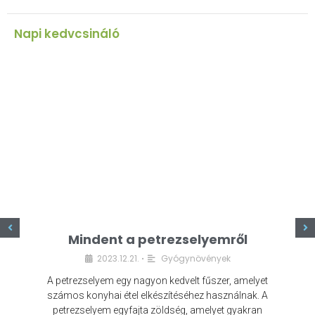
Napi kedvcsináló
z
Mindent a petrezselyemről
2023.12.21.
Gyógynövények
•
A petrezselyem egy nagyon kedvelt fűszer, amelyet
számos konyhai étel elkészítéséhez használnak. A
petrezselyem egyfajta zöldség, amelyet gyakran