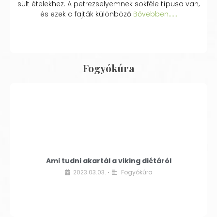
sült ételekhez. A petrezselyemnek sokféle típusa van,
és ezek a fajták különböző
Bővebben...…
Fogyókúra
Ami tudni akartál a viking diétáról
2023.03.03.
Fogyókúra
•