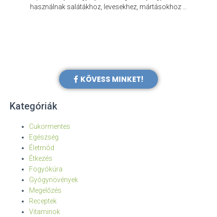
e
használnak salátákhoz, levesekhez, mártásokhoz …
KÖVESS MINKET!
Kategóriák
Cukormentes
Egészség
Életmód
Étkezés
Fogyókúra
Gyógynövények
Megelőzés
Receptek
Vitaminok