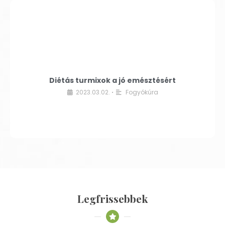
Diétás turmixok a jó emésztésért
2023.03.02.
Fogyókúra
•
Legfrissebbek