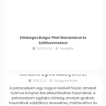
Zöldséges Bulgur Pilaf Mandulával és
Szőlőszemekkel
2023.03.04.
Receptek
•
Mindent a petrezselyemről
2023.12.21.
Gyógynövények
•
A petrezselyem egy nagyon kedvelt fűszer, amelyet
számos konyhai étel elkészítéséhez használnak. A
petrezselyem egyfajta zöldség, amelyet gyakran
használnak salátákhoz, levesekhez, mártásokhoz és