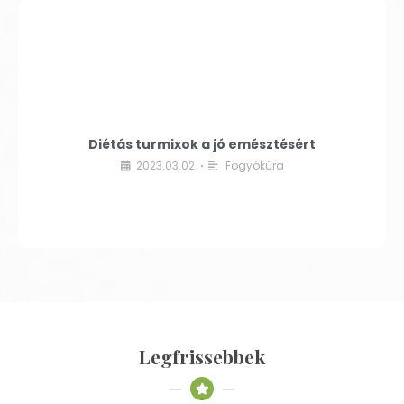
Diétás turmixok a jó emésztésért
2023.03.02.
Fogyókúra
•
Legfrissebbek