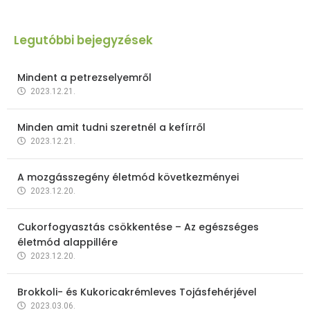
Legutóbbi bejegyzések
Mindent a petrezselyemről
2023.12.21.
Minden amit tudni szeretnél a kefírről
2023.12.21.
A mozgásszegény életmód következményei
2023.12.20.
Cukorfogyasztás csökkentése – Az egészséges
életmód alappillére
2023.12.20.
Brokkoli- és Kukoricakrémleves Tojásfehérjével
2023.03.06.