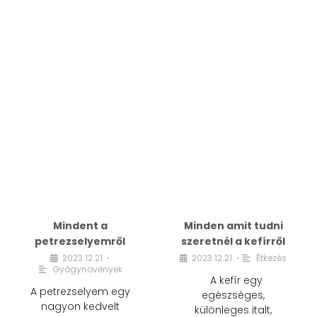
Mindent a
Minden amit tudni
petrezselyemről
szeretnél a kefírről
2023.12.21.
2023.12.21.
Étkezés
•
•
Gyógynövények
A kefír egy
A petrezselyem egy
egészséges,
nagyon kedvelt
különleges italt,