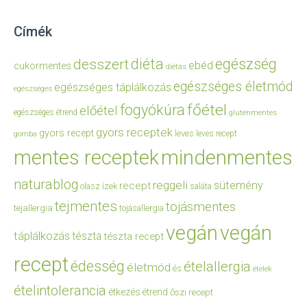
Címék
diéta
egészség
desszert
ebéd
cukormentes
diétás
egészséges életmód
egészséges táplálkozás
egészséges
főétel
fogyókúra
előétel
egészséges étrend
gluténmentes
gyors receptek
gyors recept
leves
leves recept
gomba
mentes receptek
mindenmentes
naturablog
reggeli
sütemény
recept
olasz ízek
saláta
tejmentes
tojásmentes
tejallergia
tojásallergia
vegán
vegán
táplálkozás
tészta
tészta recept
recept
édesség
ételallergia
életmód
és
ételek
ételintolerancia
étkezés
étrend
őszi recept