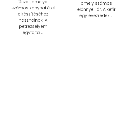
fűszer, amelyet
amely számos
számos konyhai étel
előnnyel jár. A kefír
elkészítéséhez
egy évezredek …
használnak. A
petrezselyem
egyfajta …