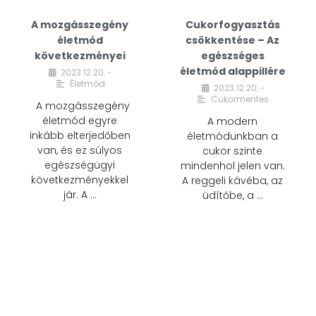
A mozgásszegény
Cukorfogyasztás
életmód
csökkentése – Az
következményei
egészséges
életmód alappillére
2023.12.20.
•
Életmód
2023.12.20.
•
Cukormentes
A mozgásszegény
életmód egyre
A modern
inkább elterjedőben
életmódunkban a
van, és ez súlyos
cukor szinte
egészségügyi
mindenhol jelen van.
következményekkel
A reggeli kávéba, az
jár. A …
üdítőbe, a …