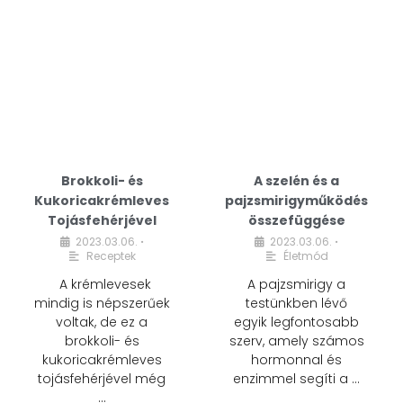
Brokkoli- és
A szelén és a
Kukoricakrémleves
pajzsmirigyműködés
Tojásfehérjével
összefüggése
2023.03.06.
2023.03.06.
•
•
Receptek
Életmód
A krémlevesek
A pajzsmirigy a
mindig is népszerűek
testünkben lévő
voltak, de ez a
egyik legfontosabb
brokkoli- és
szerv, amely számos
kukoricakrémleves
hormonnal és
tojásfehérjével még
enzimmel segíti a …
…