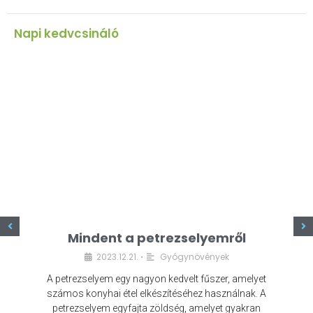
Napi kedvcsináló
z
Mindent a petrezselyemről
2023.12.21.
Gyógynövények
•
A petrezselyem egy nagyon kedvelt fűszer, amelyet
számos konyhai étel elkészítéséhez használnak. A
petrezselyem egyfajta zöldség, amelyet gyakran