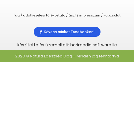
faq / adatkezelési tájékoztató / ászf / impresszum / kapcsolat
Kövess minket Facebookon!
készítette és üzemelteti: horimedia software llc
2023 © Natura Egészség Blog – Minden jog fenntartva