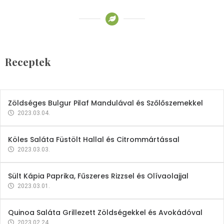
Receptek
Brokkoli- és Kukoricakrémleves
Tojásfehérjével
Receptek
2023.03.06.
Zöldséges Bulgur Pilaf Mandulával és Szőlőszemekkel
2023.03.04.
Köles Saláta Füstölt Hallal és Citrommártással
2023.03.03.
Sült Kápia Paprika, Fűszeres Rizzsel és Olívaolajjal
2023.03.01.
Quinoa Saláta Grillezett Zöldségekkel és Avokádóval
2023.02.24.