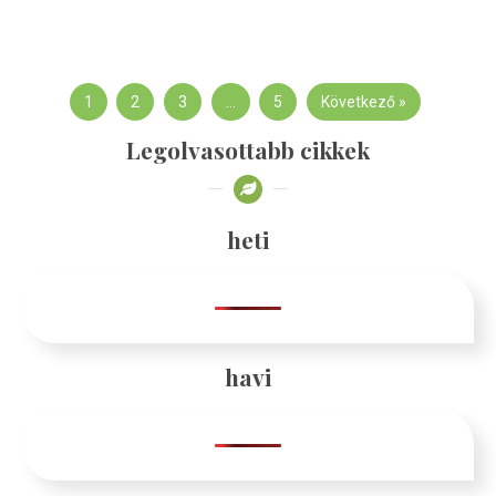
1
2
3
…
5
Következő »
Legolvasottabb cikkek
heti
havi