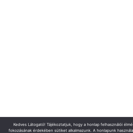
Kedves Látogató! Tájékoztatjuk, hogy a honlap felhasználói élm
fokozásának érdekében sütiket alkalmazunk. A honlapunk használa