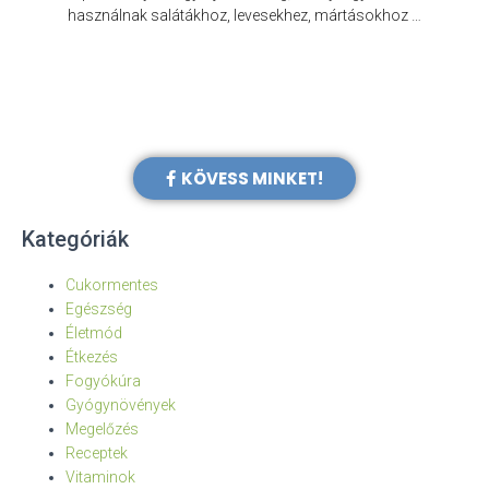
e
használnak salátákhoz, levesekhez, mártásokhoz …
KÖVESS MINKET!
Kategóriák
Cukormentes
Egészség
Életmód
Étkezés
Fogyókúra
Gyógynövények
Megelőzés
Receptek
Vitaminok