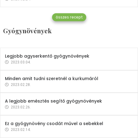
Gyógynövények
összes recept
Mindent a petrezselyemről
Gyógynövények
2023.12.21.
Legjobb agyserkentő gyógynövények
2023.03.04.
Minden amit tudni szeretnél a kurkumáról
2023.02.28.
A legjobb emésztés segítő gyógynövények
2023.02.26.
Ez a gyógynövény csodát művel a sebekkel
2023.02.14.
Vitaminok