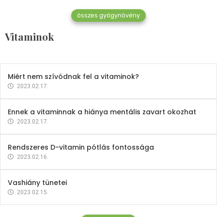
összes gyógynövény
Mindent a B-12 vitaminról
Vitaminok
2023.02.27.
Miért nem szívódnak fel a vitaminok?
2023.02.17.
Ennek a vitaminnak a hiánya mentális zavart okozhat
2023.02.17.
Rendszeres D-vitamin pótlás fontossága
2023.02.16.
Vashiány tünetei
2023.02.15.