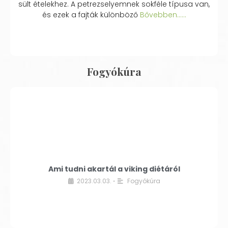
sült ételekhez. A petrezselyemnek sokféle típusa van,
és ezek a fajták különböző
Bővebben...…
Fogyókúra
Ami tudni akartál a viking diétáról
2023.03.03.
Fogyókúra
•