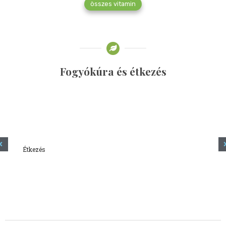
összes vitamin
Fogyókúra és étkezés
Étkezés
Minden amit tudni szeretnél a kefírről
2023.12.21.