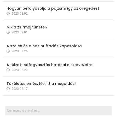
Hogyan befolyásolja a pajzsmirigy az öregedést
2023.03.02.
Mik a zsírmáj tünetei?
2023.03.01.
A szelén és a has puffadás kapcsolata
2023.02.26.
A túlzott sófogyasztás hatásai a szervezetre
2023.02.20.
Tökéletes emésztés: itt a megoldás!
2023.02.17.