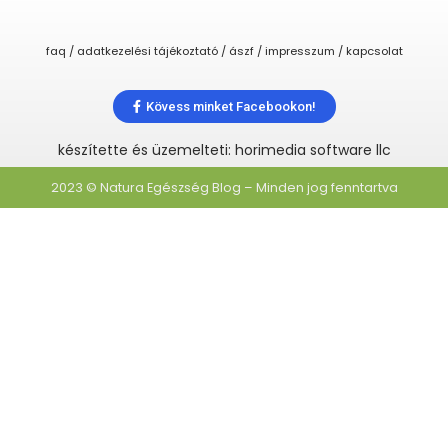
faq / adatkezelési tájékoztató / ászf / impresszum / kapcsolat
Kövess minket Facebookon!
készítette és üzemelteti: horimedia software llc
2023 © Natura Egészség Blog – Minden jog fenntartva