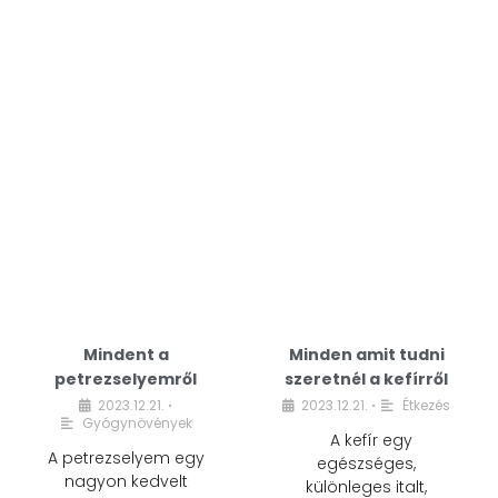
Mindent a
Minden amit tudni
petrezselyemről
szeretnél a kefírről
2023.12.21.
2023.12.21.
Étkezés
•
•
Gyógynövények
A kefír egy
A petrezselyem egy
egészséges,
nagyon kedvelt
különleges italt,