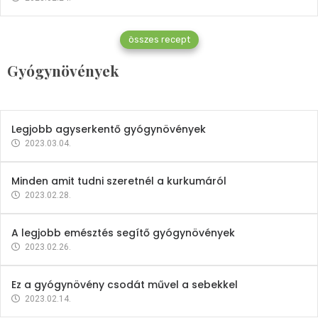
Gyógynövények
összes recept
Mindent a petrezselyemről
Gyógynövények
2023.12.21.
Legjobb agyserkentő gyógynövények
2023.03.04.
Minden amit tudni szeretnél a kurkumáról
2023.02.28.
A legjobb emésztés segítő gyógynövények
2023.02.26.
Ez a gyógynövény csodát művel a sebekkel
2023.02.14.
Vitaminok