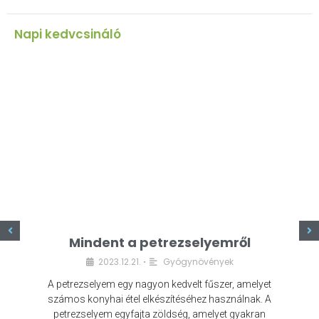
Napi kedvcsináló
z
Mindent a petrezselyemről
2023.12.21.
Gyógynövények
•
A petrezselyem egy nagyon kedvelt fűszer, amelyet
számos konyhai étel elkészítéséhez használnak. A
petrezselyem egyfajta zöldség, amelyet gyakran