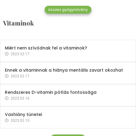
összes gyógynövény
Mindent a B-12 vitaminról
Vitaminok
2023.02.27.
Miért nem szívódnak fel a vitaminok?
2023.02.17.
Ennek a vitaminnak a hiánya mentális zavart okozhat
2023.02.17.
Rendszeres D-vitamin pótlás fontossága
2023.02.16.
Vashiány tünetei
2023.02.15.