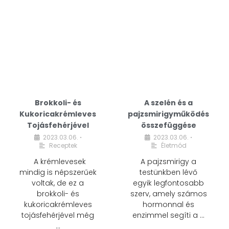
Brokkoli- és
A szelén és a
Kukoricakrémleves
pajzsmirigyműködés
Tojásfehérjével
összefüggése
2023.03.06.
2023.03.06.
•
•
Receptek
Életmód
A krémlevesek
A pajzsmirigy a
mindig is népszerűek
testünkben lévő
voltak, de ez a
egyik legfontosabb
brokkoli- és
szerv, amely számos
kukoricakrémleves
hormonnal és
tojásfehérjével még
enzimmel segíti a …
…