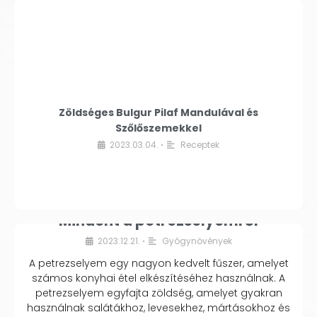
Zöldséges Bulgur Pilaf Mandulával és
Szőlőszemekkel
2023.03.04.
Receptek
•
Mindent a petrezselyemről
2023.12.21.
Gyógynövények
•
A petrezselyem egy nagyon kedvelt fűszer, amelyet
számos konyhai étel elkészítéséhez használnak. A
petrezselyem egyfajta zöldség, amelyet gyakran
használnak salátákhoz, levesekhez, mártásokhoz és