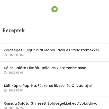
Receptek
Brokkoli- és Kukoricakrémleves
Tojásfehérjével
Receptek
2023.03.06.
Zöldséges Bulgur Pilaf Mandulával és Szőlőszemekkel
2023.03.04.
Köles Saláta Füstölt Hallal és Citrommártással
2023.03.03.
Sült Kápia Paprika, Fűszeres Rizzsel és Olívaolajjal
2023.03.01.
Quinoa Saláta Grillezett Zöldségekkel és Avokádóval
2023.02.24.