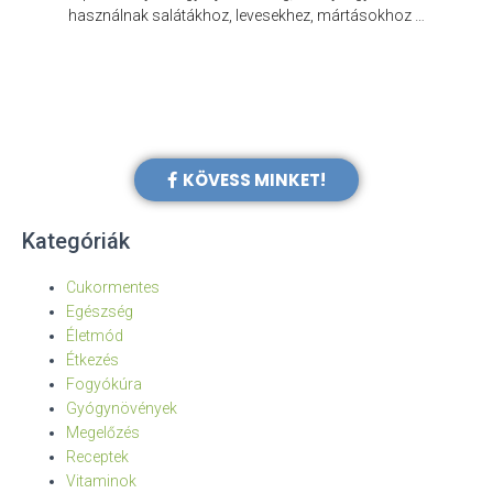
e
használnak salátákhoz, levesekhez, mártásokhoz …
KÖVESS MINKET!
Kategóriák
Cukormentes
Egészség
Életmód
Étkezés
Fogyókúra
Gyógynövények
Megelőzés
Receptek
Vitaminok