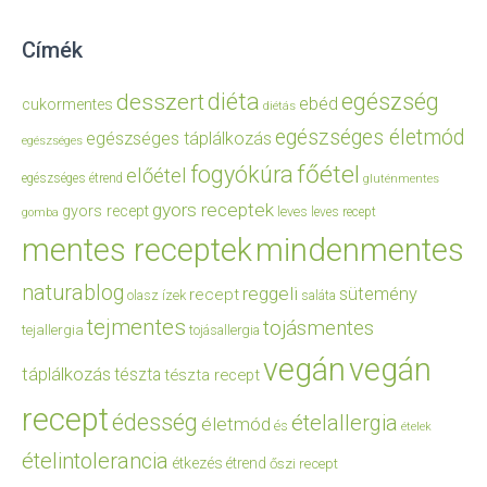
Címék
diéta
egészség
desszert
ebéd
cukormentes
diétás
egészséges életmód
egészséges táplálkozás
egészséges
főétel
fogyókúra
előétel
egészséges étrend
gluténmentes
gyors receptek
gyors recept
leves
leves recept
gomba
mentes receptek
mindenmentes
naturablog
reggeli
sütemény
recept
olasz ízek
saláta
tejmentes
tojásmentes
tejallergia
tojásallergia
vegán
vegán
táplálkozás
tészta
tészta recept
recept
édesség
ételallergia
életmód
és
ételek
ételintolerancia
étkezés
étrend
őszi recept