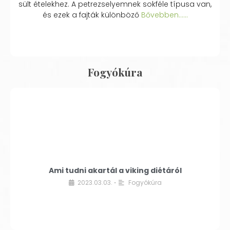
sült ételekhez. A petrezselyemnek sokféle típusa van,
és ezek a fajták különböző
Bővebben...…
Fogyókúra
Ami tudni akartál a viking diétáról
2023.03.03.
Fogyókúra
•