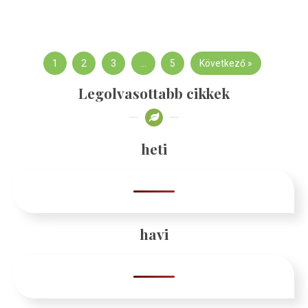
1
2
3
…
5
Következő »
Legolvasottabb cikkek
heti
havi