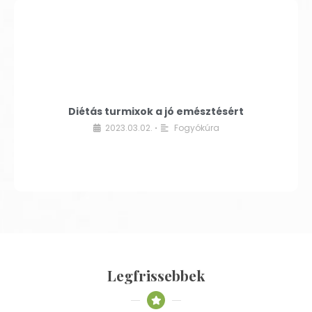
Diétás turmixok a jó emésztésért
2023.03.02.
Fogyókúra
•
Legfrissebbek