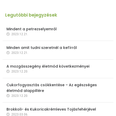
Legutóbbi bejegyzések
Mindent a petrezselyemről
2023.12.21.
Minden amit tudni szeretnél a kefírről
2023.12.21.
A mozgásszegény életmód következményei
2023.12.20.
Cukorfogyasztás csökkentése – Az egészséges
életmód alappillére
2023.12.20.
Brokkoli- és Kukoricakrémleves Tojásfehérjével
2023.03.06.