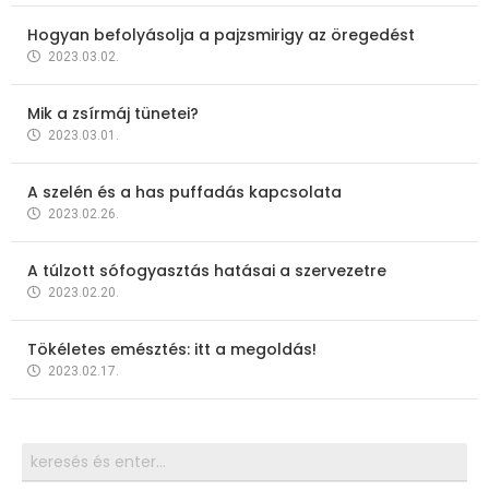
Hogyan befolyásolja a pajzsmirigy az öregedést
2023.03.02.
Mik a zsírmáj tünetei?
2023.03.01.
A szelén és a has puffadás kapcsolata
2023.02.26.
A túlzott sófogyasztás hatásai a szervezetre
2023.02.20.
Tökéletes emésztés: itt a megoldás!
2023.02.17.