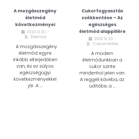
A mozgásszegény
Cukorfogyasztás
életmód
csökkentése – Az
következményei
egészséges
életmód alappillére
2023.12.20.
•
Életmód
2023.12.20.
•
Cukormentes
A mozgásszegény
életmód egyre
A modern
inkább elterjedőben
életmódunkban a
van, és ez súlyos
cukor szinte
egészségügyi
mindenhol jelen van.
következményekkel
A reggeli kávéba, az
jár. A …
üdítőbe, a …