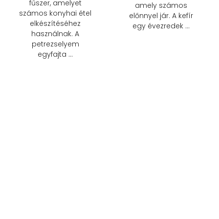
fűszer, amelyet
amely számos
számos konyhai étel
előnnyel jár. A kefír
elkészítéséhez
egy évezredek …
használnak. A
petrezselyem
egyfajta …