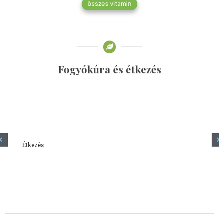
összes vitamin
Fogyókúra és étkezés
Étkezés
Minden amit tudni szeretnél a kefírről
2023.12.21.