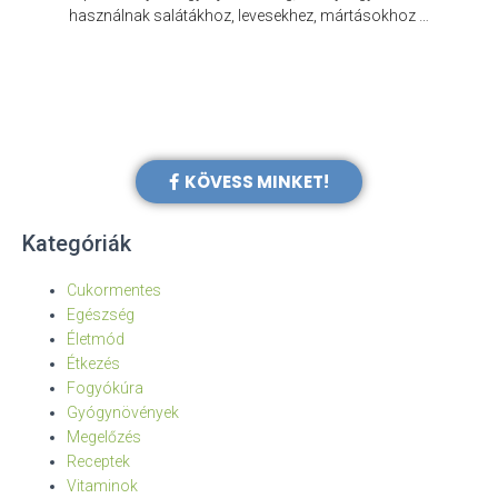
e
használnak salátákhoz, levesekhez, mártásokhoz …
KÖVESS MINKET!
Kategóriák
Cukormentes
Egészség
Életmód
Étkezés
Fogyókúra
Gyógynövények
Megelőzés
Receptek
Vitaminok