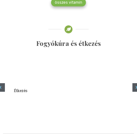
összes vitamin
Fogyókúra és étkezés
Étkezés
Minden amit tudni szeretnél a kefírről
2023.12.21.