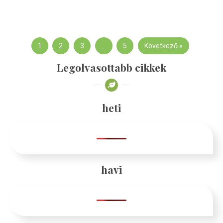
1
2
3
…
5
Következő »
Legolvasottabb cikkek
heti
havi