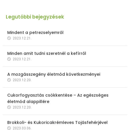
Legutóbbi bejegyzések
Mindent a petrezselyemről
2023.12.21.
Minden amit tudni szeretnél a kefírről
2023.12.21.
A mozgásszegény életmód következményei
2023.12.20.
Cukorfogyasztás csökkentése – Az egészséges
életmód alappillére
2023.12.20.
Brokkoli- és Kukoricakrémleves Tojásfehérjével
2023.03.06.