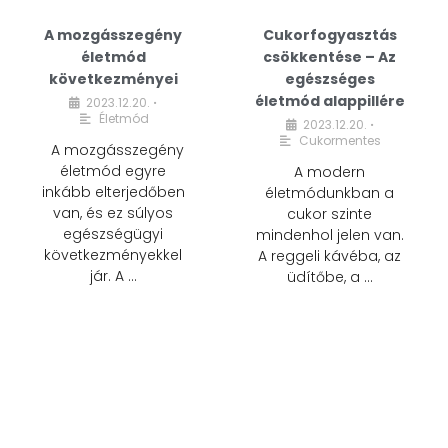
A mozgásszegény
Cukorfogyasztás
életmód
csökkentése – Az
következményei
egészséges
életmód alappillére
2023.12.20.
•
Életmód
2023.12.20.
•
Cukormentes
A mozgásszegény
életmód egyre
A modern
inkább elterjedőben
életmódunkban a
van, és ez súlyos
cukor szinte
egészségügyi
mindenhol jelen van.
következményekkel
A reggeli kávéba, az
jár. A …
üdítőbe, a …