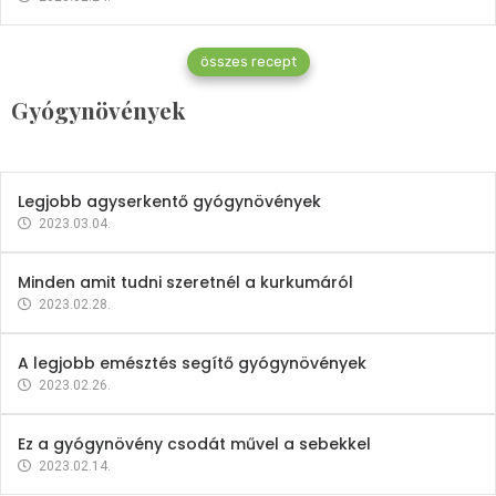
Gyógynövények
összes recept
Mindent a petrezselyemről
Gyógynövények
2023.12.21.
Legjobb agyserkentő gyógynövények
2023.03.04.
Minden amit tudni szeretnél a kurkumáról
2023.02.28.
A legjobb emésztés segítő gyógynövények
2023.02.26.
Ez a gyógynövény csodát művel a sebekkel
2023.02.14.
Vitaminok