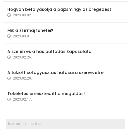
Hogyan befolyásolja a pajzsmirigy az öregedést
2023.03.02.
Mik a zsírmáj tünetei?
2023.03.01.
A szelén és a has puffadás kapcsolata
2023.02.26.
A túlzott sófogyasztás hatásai a szervezetre
2023.02.20.
Tökéletes emésztés: itt a megoldás!
2023.02.17.