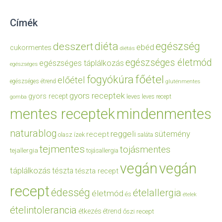
Címék
diéta
egészség
desszert
ebéd
cukormentes
diétás
egészséges életmód
egészséges táplálkozás
egészséges
főétel
fogyókúra
előétel
egészséges étrend
gluténmentes
gyors receptek
gyors recept
leves
leves recept
gomba
mentes receptek
mindenmentes
naturablog
reggeli
sütemény
recept
olasz ízek
saláta
tejmentes
tojásmentes
tejallergia
tojásallergia
vegán
vegán
táplálkozás
tészta
tészta recept
recept
édesség
ételallergia
életmód
és
ételek
ételintolerancia
étkezés
étrend
őszi recept