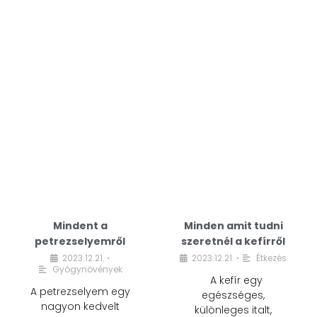
Mindent a
Minden amit tudni
petrezselyemről
szeretnél a kefírről
2023.12.21.
2023.12.21.
Étkezés
•
•
Gyógynövények
A kefír egy
A petrezselyem egy
egészséges,
nagyon kedvelt
különleges italt,