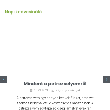
Napi kedvcsináló
z
Mindent a petrezselyemről
2023.12.21.
Gyógynövények
•
A petrezselyem egy nagyon kedvelt fűszer, amelyet
számos konyhai étel elkészítéséhez használnak. A
petrezselyem egyfajta zöldség, amelyet gyakran