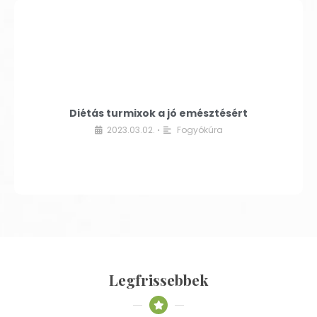
Diétás turmixok a jó emésztésért
2023.03.02.
Fogyókúra
•
Legfrissebbek