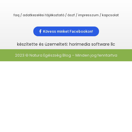
faq / adatkezelési tájékoztató / ászf / impresszum / kapcsolat
Kövess minket Facebookon!
készítette és üzemelteti: horimedia software llc
2023 © Natura Egészség Blog – Minden jog fenntartva