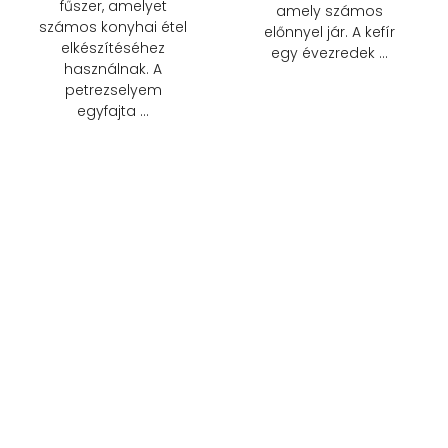
fűszer, amelyet
amely számos
számos konyhai étel
előnnyel jár. A kefír
elkészítéséhez
egy évezredek …
használnak. A
petrezselyem
egyfajta …