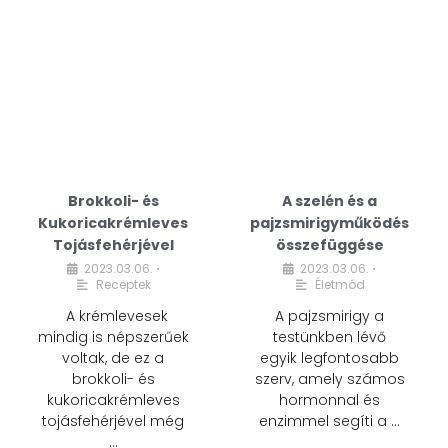
Brokkoli- és
A szelén és a
Kukoricakrémleves
pajzsmirigyműködés
Tojásfehérjével
összefüggése
2023.03.06.
2023.03.06.
•
•
Receptek
Életmód
A krémlevesek
A pajzsmirigy a
mindig is népszerűek
testünkben lévő
voltak, de ez a
egyik legfontosabb
brokkoli- és
szerv, amely számos
kukoricakrémleves
hormonnal és
tojásfehérjével még
enzimmel segíti a …
…