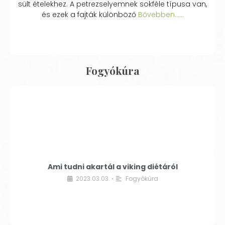
sült ételekhez. A petrezselyemnek sokféle típusa van,
és ezek a fajták különböző
Bővebben...…
Fogyókúra
Ami tudni akartál a viking diétáról
2023.03.03.
Fogyókúra
•