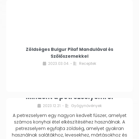
Zöldséges Bulgur Pilaf Mandulával és
Szőlőszemekkel
2023.03.04.
Receptek
•
Mindent a petrezselyemről
2023.12.21.
Gyógynövények
•
A petrezselyem egy nagyon kedvelt fűszer, amelyet
számos konyhai étel elkészítéséhez használnak. A
petrezselyem egyfajta zöldség, amelyet gyakran
használnak salátákhoz, levesekhez, mártásokhoz és