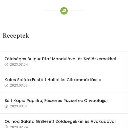
Receptek
Brokkoli- és Kukoricakrémleves
Tojásfehérjével
Receptek
2023.03.06.
Zöldséges Bulgur Pilaf Mandulával és Szőlőszemekkel
2023.03.04.
Köles Saláta Füstölt Hallal és Citrommártással
2023.03.03.
Sült Kápia Paprika, Fűszeres Rizzsel és Olívaolajjal
2023.03.01.
Quinoa Saláta Grillezett Zöldségekkel és Avokádóval
2023.02.24.