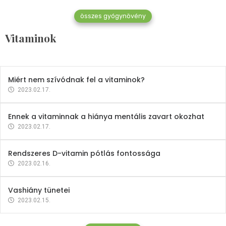
összes gyógynövény
Mindent a B-12 vitaminról
Vitaminok
2023.02.27.
Miért nem szívódnak fel a vitaminok?
2023.02.17.
Ennek a vitaminnak a hiánya mentális zavart okozhat
2023.02.17.
Rendszeres D-vitamin pótlás fontossága
2023.02.16.
Vashiány tünetei
2023.02.15.